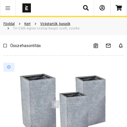
Keresés
Vásárlói vélemények
Kérdések és válaszok
Kapcsolódó cikkek
Főoldal
Kert
Virágtartók, kaspók
Tri-CAN Agree oszlop kaspó szett, szürke
Összehasonlítás