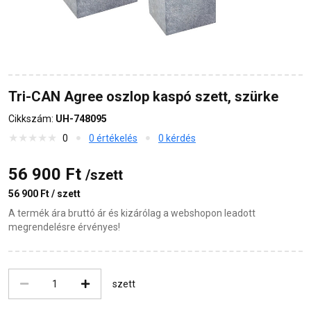
Tri-CAN Agree oszlop kaspó szett, szürke
Cikkszám:
UH-748095
0
0 értékelés
0 kérdés
56 900 Ft
/szett
56 900 Ft / szett
A termék ára bruttó ár és kizárólag a webshopon leadott
megrendelésre érvényes!
szett