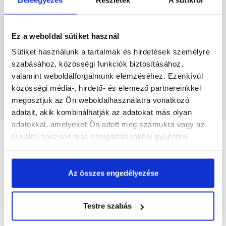
Raktáron
Ez a weboldal sütiket használ
Sütiket használunk a tartalmak és hirdetések személyre
47 900 Ft
/ szett
47 900 Ft / szett
szabásához, közösségi funkciók biztosításához,
valamint weboldalforgalmunk elemzéséhez. Ezenkívül
Megnézem
közösségi média-, hirdető- és elemező partnereinkkel
megosztjuk az Ön weboldalhasználatra vonatkozó
adatait, akik kombinálhatják az adatokat más olyan
adatokkal, amelyeket Ön adott meg számukra vagy az
Ön által használt más szolgáltatásokból gyűjtöttek.
Részletes leírás
Az összes engedélyezése
Termékinformáció
Testre szabás