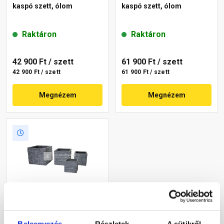
kaspó szett, ólom
kaspó szett, ólom
Raktáron
Raktáron
42 900 Ft
/ szett
61 900 Ft
/ szett
42 900 Ft / szett
61 900 Ft / szett
Megnézem
Megnézem
Tri-CAN Agree kocka
kaspó szett, grafit
Beleegyezés
Részletek
A sütikről