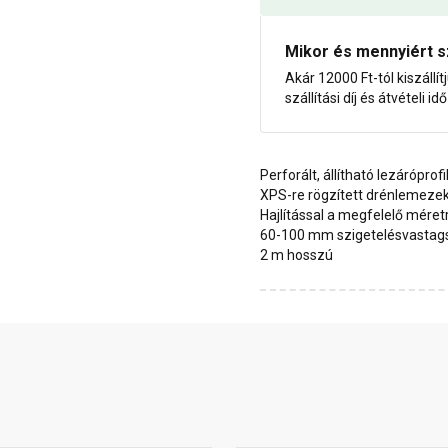
Mikor és mennyiért s
Akár 12000 Ft-tól kiszállít
szállítási díj és átvételi i
Perforált, állítható lezáróprofi
XPS-re rögzített drénlemezek
Hajlítással a megfelelő méretr
60-100 mm szigetelésvastag
2 m hosszú