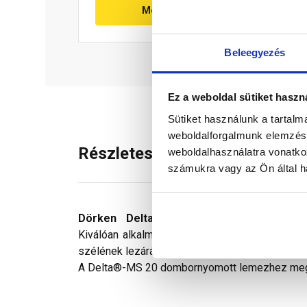
Megnézem
Beleegyezés
Ez a weboldal sütiket haszn
Sütiket használunk a tartal
weboldalforgalmunk elemzésé
Részletes leírás
weboldalhasználatra vonatko
számukra vagy az Ön által ha
Dörken Delta®-Terraxx Profil
falcokkal ell
Kiválóan alkalmas a 60-100 mm közötti vasta
szélének lezárására.
A Delta®-MS 20 dombornyomott lemezhez megfel