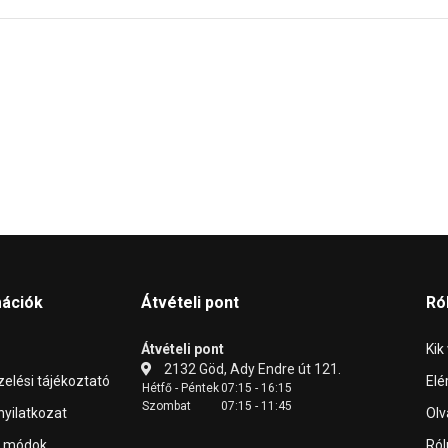
mációk
Átvételi pont
Ró
Átvételi pont
Kik
2132 Göd, Ady Endre út 121.
elési tájékoztató
Elé
Hétfő - Péntek
07:15 - 16:15
Szombat
07:15 - 11:45
 nyilatkozat
Olv
i módok
Ról