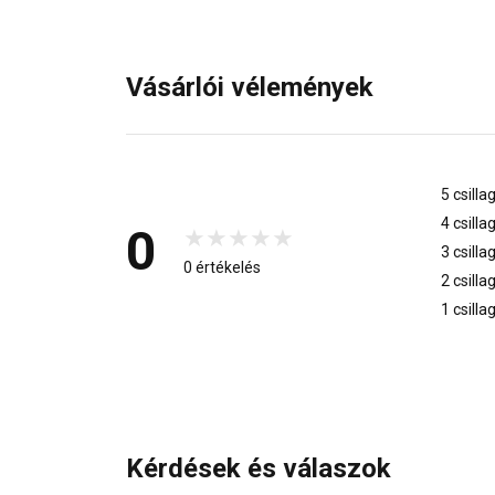
Vásárlói vélemények
5 csilla
4 csilla
0
3 csilla
0 értékelés
2 csilla
1 csilla
Kérdések és válaszok