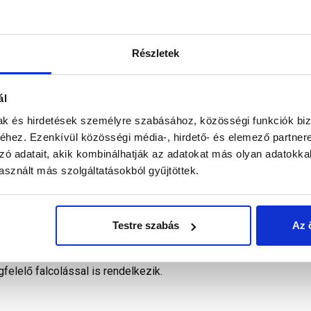
Megnézem
Megnézem
Részletek
ál
mak és hirdetések személyre szabásához, közösségi funkciók biz
hez. Ezenkívül közösségi média-, hirdető- és elemező partner
zó adatait, akik kombinálhatják az adatokat más olyan adatokka
sznált más szolgáltatásokból gyűjtöttek.
átott, állítható méretű lezáróprofil, hőszigetelő anyaggal és 
Testre szabás
Az 
gságú hőszigetelés és az arra fektetett, mindenfajta Delta®
elő falcolással is rendelkezik.