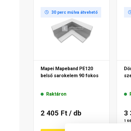
30 perc múlva átvehető
Mapei Mapeband PE120
Dör
belső sarokelem 90 fokos
sz
Raktáron
2 405 Ft
/ db
3
1 66