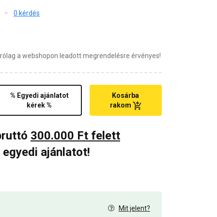
0 kérdés
zárólag a webshopon leadott megrendelésre érvényes!
% Egyedi ajánlatot
Kosárba
kérek %
rakom
bruttó
300.000 Ft felett
 egyedi ajánlatot!
Mit jelent?
0