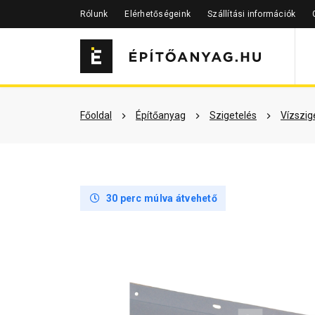
Rólunk
Elérhetőségeink
Szállítási információk
Szükséged lehet rá
Részletes 
Főoldal
Építőanyag
Szigetelés
Vízszig
30 perc múlva átvehető