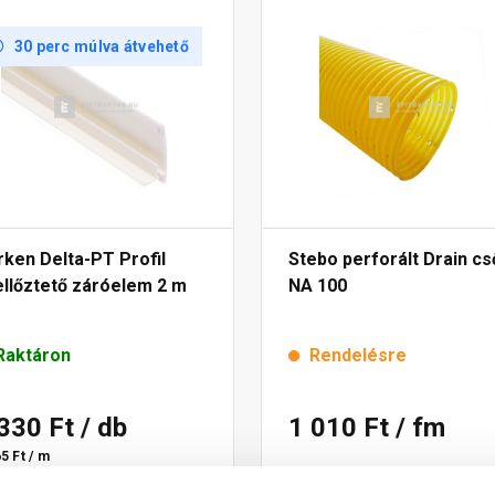
30 perc múlva átvehető
ken Delta-PT Profil
Stebo perforált Drain cs
ellőztető záróelem 2 m
NA 100
Raktáron
Rendelésre
 330 Ft
/ db
1 010 Ft
/ fm
5 Ft / m