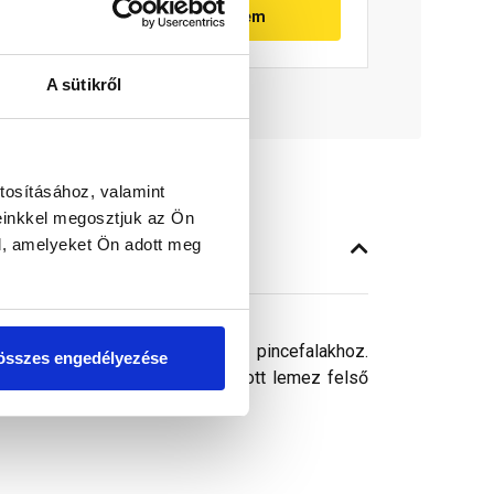
Megnézem
A sütikről
tosításához, valamint
einkkel megosztjuk az Ön
l, amelyeket Ön adott meg
szigetelésvédő lemezzel ellátott pincefalakhoz.
összes engedélyezése
 szigetelésvédő és dombornyomott lemez felső