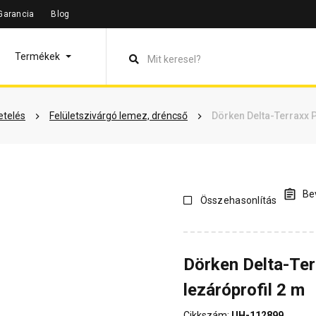
Garancia
Blog
leírás
Termékinformáció
Vásárlói vélemények
Kérdések 
Termékek
etelés
Felületszivárgó lemez, dréncső
Dörken Delta-Terraxx Pr
Bev
Összehasonlítás
Dörken Delta-Terr
lezáróprofil 2 m
Cikkszám:
UH-112899