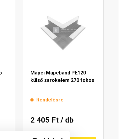
ő
Mapei Mapeband PE120
külső sarokelem 270 fokos
Rendelésre
2 405 Ft
/ db