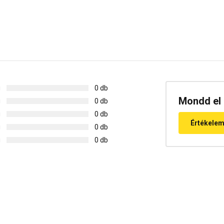
g
0 db
Mondd el 
g
0 db
g
0 db
Értékele
g
0 db
g
0 db