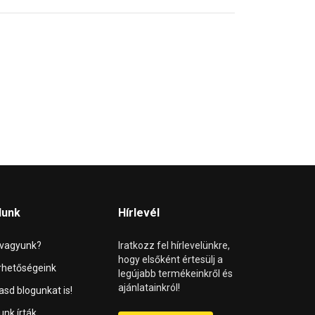
lunk
Hírlevél
 vagyunk?
Iratkozz fel hírlevelünkre,
hogy elsőként értesülj a
rhetőségeink
legújabb termékeinkről és
ajánlatainkról!
asd blogunkat is!
unk írták