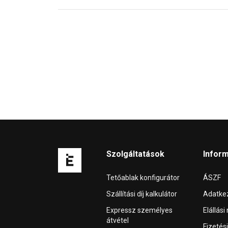
Szolgáltatások
Infor
Tetőablak konfigurátor
ÁSZF
Szállítási díj kalkulátor
Adatkez
Expressz személyes
Elállási
átvétel
Fizetés