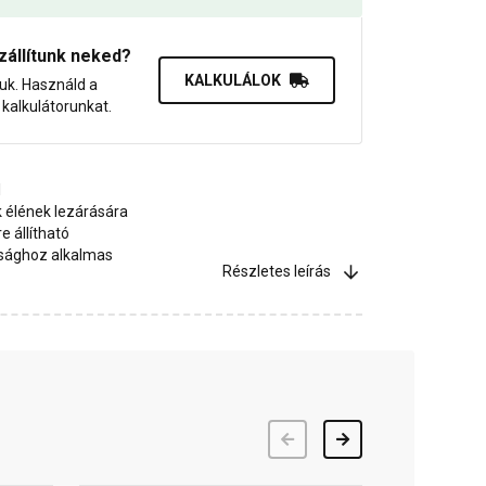
zállítunk neked?
KALKULÁLOK
juk. Használd a
dő kalkulátorunkat.
l
 élének lezárására
e állítható
sághoz alkalmas
Részletes leírás
Előző
Következő