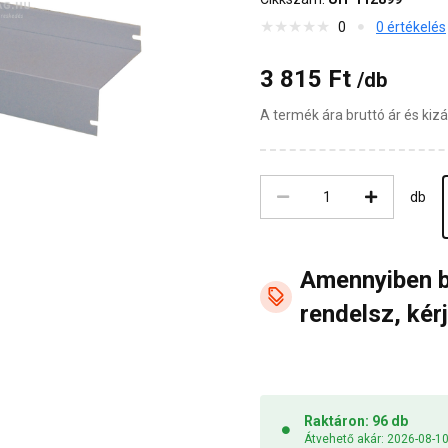
0
0 értékelés
3 815 Ft
/db
A termék ára bruttó ár és ki
db
Amennyiben 
rendelsz, kérj
Raktáron: 96 db
Átvehető akár: 2026-08-1