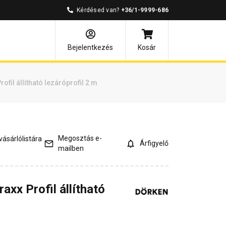
Kérdésed van?
+36/1-9999-686
és válaszok
Bejelentkezés
Kosár
ofil állítható lezáróprofil 2 m
Megosztás e-
ásárlólistára
Árfigyelő
mailben
axx Profil állítható