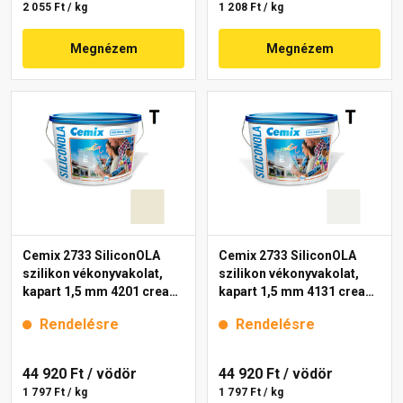
2 055 Ft / kg
1 208 Ft / kg
Megnézem
Megnézem
Cemix 2733 SiliconOLA
Cemix 2733 SiliconOLA
szilikon vékonyvakolat,
szilikon vékonyvakolat,
kapart 1,5 mm 4201 cream
kapart 1,5 mm 4131 cream
25 kg
25 kg
Rendelésre
Rendelésre
44 920 Ft
/ vödör
44 920 Ft
/ vödör
1 797 Ft / kg
1 797 Ft / kg