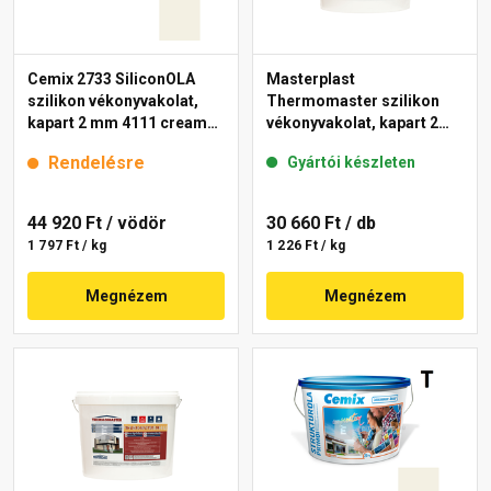
Cemix 2733 SiliconOLA
Masterplast
szilikon vékonyvakolat,
Thermomaster szilikon
kapart 2 mm 4111 cream
vékonyvakolat, kapart 2
25 kg
mm fehér 25 kg
Rendelésre
Gyártói készleten
44 920 Ft
/ vödör
30 660 Ft
/ db
1 797 Ft / kg
1 226 Ft / kg
Megnézem
Megnézem