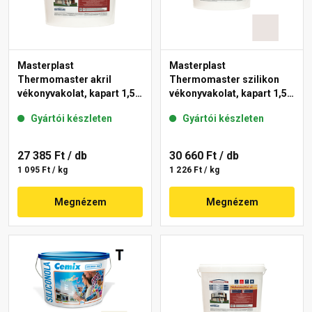
Masterplast
Masterplast
Thermomaster akril
Thermomaster szilikon
vékonyvakolat, kapart 1,5
vékonyvakolat, kapart 1,5
mm fehér 25 kg
mm 49-F 25 kg
Gyártói készleten
Gyártói készleten
27 385 Ft
/ db
30 660 Ft
/ db
1 095 Ft / kg
1 226 Ft / kg
Megnézem
Megnézem