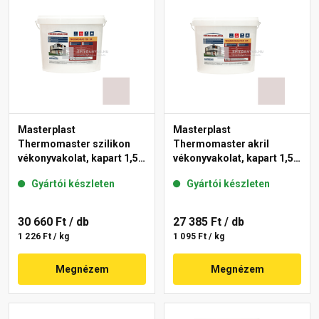
Masterplast
Masterplast
Thermomaster szilikon
Thermomaster akril
vékonyvakolat, kapart 1,5
vékonyvakolat, kapart 1,5
mm 20-F 25 kg
mm 20-F 25 kg
Gyártói készleten
Gyártói készleten
30 660 Ft
/ db
27 385 Ft
/ db
1 226 Ft / kg
1 095 Ft / kg
Megnézem
Megnézem