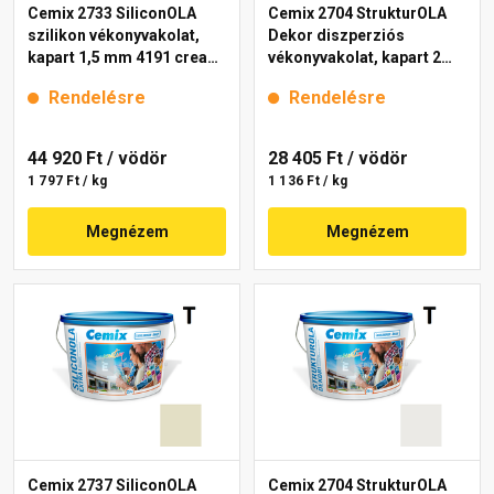
Cemix 2733 SiliconOLA
Cemix 2704 StrukturOLA
szilikon vékonyvakolat,
Dekor diszperziós
kapart 1,5 mm 4191 cream
vékonyvakolat, kapart 2
25 kg
mm 4000 white 25 kg
Rendelésre
Rendelésre
44 920 Ft
/ vödör
28 405 Ft
/ vödör
1 797 Ft / kg
1 136 Ft / kg
Megnézem
Megnézem
Cemix 2737 SiliconOLA
Cemix 2704 StrukturOLA