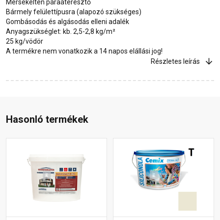
Mérsékelten páraáteresztő
Bármely felülettípusra (alapozó szükséges)
Gombásodás és algásodás elleni adalék
Anyagszükséglet: kb. 2,5-2,8 kg/m²
25 kg/vödör
A termékre nem vonatkozik a 14 napos elállási jog!
Részletes leírás
Hasonló termékek