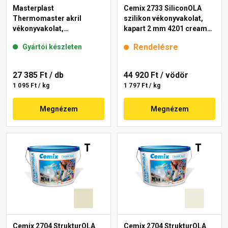
Masterplast
Cemix 2733 SiliconOLA
Thermomaster akril
szilikon vékonyvakolat,
vékonyvakolat,
kapart 2 mm 4201 cream
gördülőszemcsés 2 mm
25 kg
Rendelésre
Gyártói készleten
fehér 25 kg
27 385 Ft
/ db
44 920 Ft
/ vödör
1 095 Ft / kg
1 797 Ft / kg
Megnézem
Megnézem
Cemix 2704 StrukturOLA
Cemix 2704 StrukturOLA