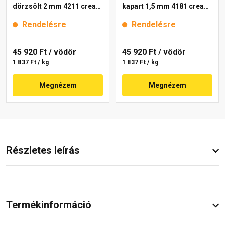
dörzsölt 2 mm 4211 cream
kapart 1,5 mm 4181 cream
25 kg
25 kg
Rendelésre
Rendelésre
45 920 Ft
/ vödör
45 920 Ft
/ vödör
1 837 Ft / kg
1 837 Ft / kg
Megnézem
Megnézem
Részletes leírás
Termékinformáció