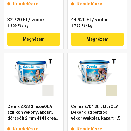
Rendelésre
Rendelésre
32 720 Ft
/ vödör
44 920 Ft
/ vödör
1 309 Ft / kg
1 797 Ft / kg
Megnézem
Megnézem
Cemix 2733 SiliconOLA
Cemix 2704 StrukturOLA
szilikon vékonyvakolat,
Dekor diszperziós
dörzsölt 2 mm 4141 cream
vékonyvakolat, kapart 1,5
25 kg
mm 4211 cream 25 kg
Rendelésre
Rendelésre