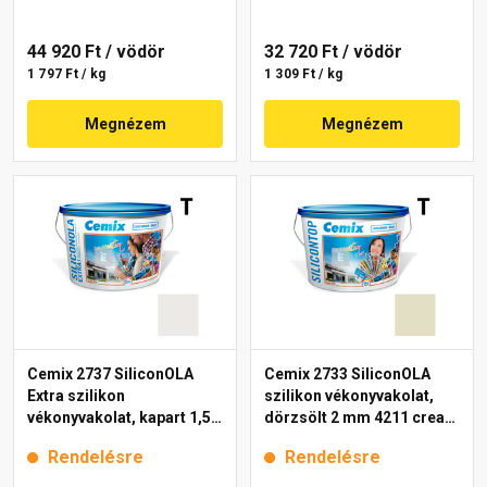
44 920 Ft
/ vödör
32 720 Ft
/ vödör
1 797 Ft / kg
1 309 Ft / kg
Megnézem
Megnézem
Cemix 2737 SiliconOLA
Cemix 2733 SiliconOLA
Extra szilikon
szilikon vékonyvakolat,
vékonyvakolat, kapart 1,5
dörzsölt 2 mm 4211 cream
mm 4141 cream 25 kg
25 kg
Rendelésre
Rendelésre