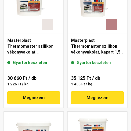
Masterplast
Masterplast
Thermomaster szilikon
Thermomaster szilikon
vékonyvakolat,
vékonyvakolat, kapart 1,5
gördülőszemcsés 2 mm
mm 25-C 25 kg
Gyártói készleten
Gyártói készleten
49-F 25 kg
30 660 Ft
/ db
35 125 Ft
/ db
1 226 Ft / kg
1 405 Ft / kg
Megnézem
Megnézem