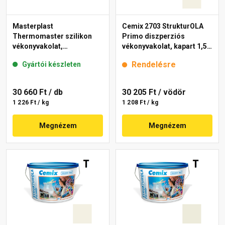
Masterplast
Cemix 2703 StrukturOLA
Thermomaster szilikon
Primo diszperziós
vékonyvakolat,
vékonyvakolat, kapart 1,5
gördülőszemcsés 2 mm
mm 4111 cream 25 kg
Rendelésre
Gyártói készleten
fehér 25 kg
30 660 Ft
/ db
30 205 Ft
/ vödör
1 226 Ft / kg
1 208 Ft / kg
Megnézem
Megnézem