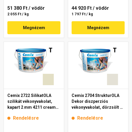
51 380 Ft
/ vödör
44 920 Ft
/ vödör
2 055 Ft / kg
1 797 Ft / kg
Megnézem
Megnézem
Cemix 2722 SilikatOLA
Cemix 2704 StrukturOLA
szilikát vékonyvakolat,
Dekor diszperziós
kapart 2 mm 4211 cream
vékonyvakolat, dörzsölt 2
25 kg
mm 4151 cream 25 kg
Rendelésre
Rendelésre