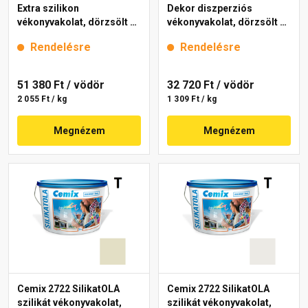
Extra szilikon
Dekor diszperziós
vékonyvakolat, dörzsölt 2
vékonyvakolat, dörzsölt 2
mm 4211 cream 25 kg
mm 4141 cream 25 kg
Rendelésre
Rendelésre
51 380 Ft
/ vödör
32 720 Ft
/ vödör
2 055 Ft / kg
1 309 Ft / kg
Megnézem
Megnézem
Cemix 2722 SilikatOLA
Cemix 2722 SilikatOLA
szilikát vékonyvakolat,
szilikát vékonyvakolat,