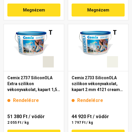
Megnézem
Megnézem
Cemix 2737 SiliconOLA
Cemix 2733 SiliconOLA
Extra szilikon
szilikon vékonyvakolat,
vékonyvakolat, kapart 1,5
kapart 2 mm 4121 cream
mm 4171 cream 25 kg
25 kg
Rendelésre
Rendelésre
51 380 Ft
/ vödör
44 920 Ft
/ vödör
2 055 Ft / kg
1 797 Ft / kg