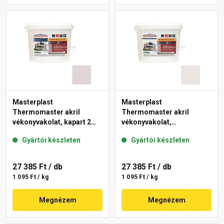
Masterplast
Masterplast
Thermomaster akril
Thermomaster akril
vékonyvakolat, kapart 2
vékonyvakolat,
mm 20-F 25 kg
gördülőszemcsés 2 mm
Gyártói készleten
Gyártói készleten
49-F 25 kg
27 385 Ft
/ db
27 385 Ft
/ db
1 095 Ft / kg
1 095 Ft / kg
Megnézem
Megnézem