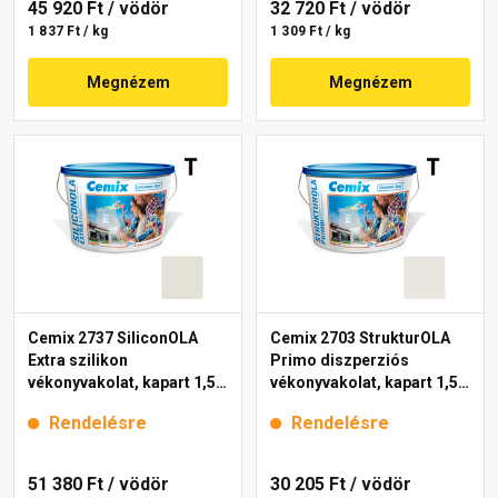
45 920 Ft
/ vödör
32 720 Ft
/ vödör
1 837 Ft / kg
1 309 Ft / kg
Megnézem
Megnézem
Cemix 2737 SiliconOLA
Cemix 2703 StrukturOLA
Extra szilikon
Primo diszperziós
vékonyvakolat, kapart 1,5
vékonyvakolat, kapart 1,5
mm 4151 cream 25 kg
mm 4161 cream 25 kg
Rendelésre
Rendelésre
51 380 Ft
/ vödör
30 205 Ft
/ vödör