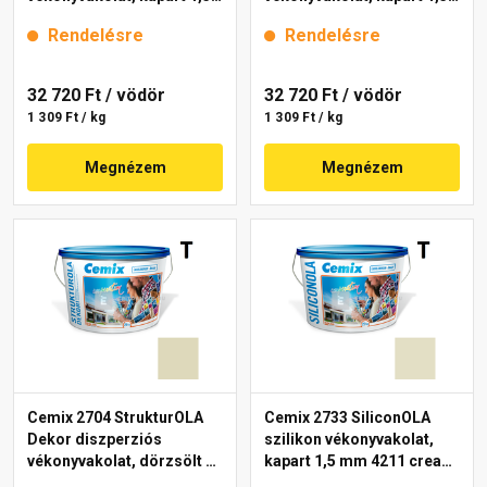
mm 4201 cream 25 kg
mm 4181 cream 25 kg
Rendelésre
Rendelésre
32 720 Ft
/ vödör
32 720 Ft
/ vödör
1 309 Ft / kg
1 309 Ft / kg
Megnézem
Megnézem
Cemix 2704 StrukturOLA
Cemix 2733 SiliconOLA
Dekor diszperziós
szilikon vékonyvakolat,
vékonyvakolat, dörzsölt 2
kapart 1,5 mm 4211 cream
mm 4221 cream 25 kg
25 kg