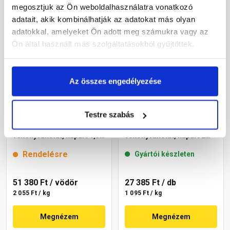
megosztjuk az Ön weboldalhasználatra vonatkozó
adatait, akik kombinálhatják az adatokat más olyan
adatokkal, amelyeket Ön adott meg számukra vagy az
Ön által használt más szolgáltatásokból gyűjtöttek.
Az összes engedélyezése
Testre szabás
Cemix 2737 SiliconOLA
Masterplast
Extra szilikon
Thermomaster akril
vékonyvakolat, kapart 1,5
vékonyvakolat, kapart 2
mm 4221 cream 25 kg
mm 49-F 25 kg
Rendelésre
Gyártói készleten
51 380 Ft
/ vödör
27 385 Ft
/ db
2 055 Ft / kg
1 095 Ft / kg
Megnézem
Megnézem