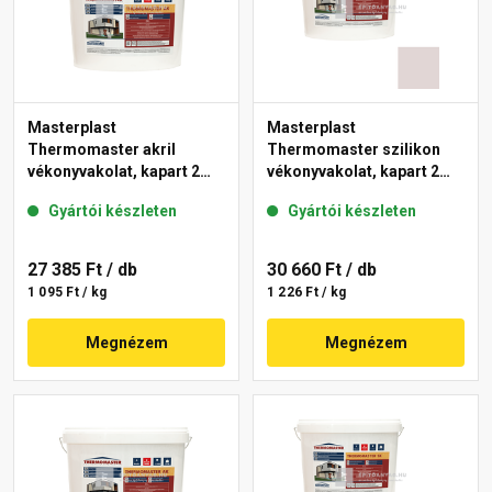
Masterplast
Masterplast
Thermomaster akril
Thermomaster szilikon
vékonyvakolat, kapart 2
vékonyvakolat, kapart 2
mm fehér 25 kg
mm 20-F 25 kg
Gyártói készleten
Gyártói készleten
27 385 Ft
/ db
30 660 Ft
/ db
1 095 Ft / kg
1 226 Ft / kg
Megnézem
Megnézem