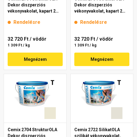
Dekor diszperziós
Dekor diszperziós
vékonyvakolat, kapart 2
vékonyvakolat, kapart 2
mm 4211 cream 25 kg
mm 4191 cream 25 kg
Rendelésre
Rendelésre
32 720 Ft
/ vödör
32 720 Ft
/ vödör
1 309 Ft / kg
1 309 Ft / kg
Megnézem
Megnézem
Cemix 2704 StrukturOLA
Cemix 2722 SilikatOLA
Dekor diszperziós
szilikát vékonyvakolat,