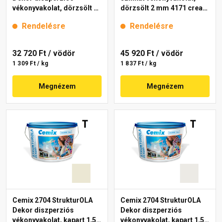
vékonyvakolat, dörzsölt 2
dörzsölt 2 mm 4171 cream
mm 4201 cream 25 kg
25 kg
Rendelésre
Rendelésre
32 720 Ft
/ vödör
45 920 Ft
/ vödör
1 309 Ft / kg
1 837 Ft / kg
Megnézem
Megnézem
Cemix 2704 StrukturOLA
Cemix 2704 StrukturOLA
Dekor diszperziós
Dekor diszperziós
vékonyvakolat, kapart 1,5
vékonyvakolat, kapart 1,5