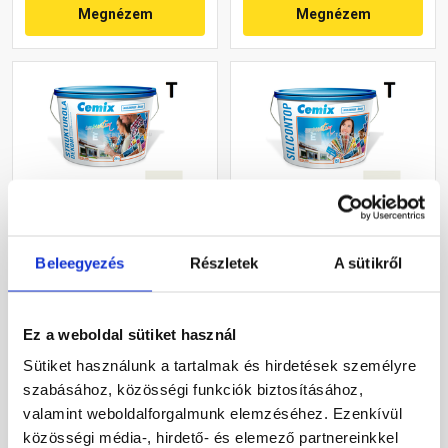
Megnézem
Megnézem
Cemix 2704 StrukturOLA
Cemix 2733 SiliconOLA
Beleegyezés
Részletek
A sütikről
Dekor diszperziós
szilikon vékonyvakolat,
vékonyvakolat, kapart 1,5
dörzsölt 2 mm 4121 cream
mm 4121 cream 25 kg
25 kg
Rendelésre
Rendelésre
Ez a weboldal sütiket használ
Sütiket használunk a tartalmak és hirdetések személyre
32 720 Ft
/ vödör
44 920 Ft
/ vödör
szabásához, közösségi funkciók biztosításához,
1 309 Ft / kg
1 797 Ft / kg
valamint weboldalforgalmunk elemzéséhez. Ezenkívül
közösségi média-, hirdető- és elemező partnereinkkel
Megnézem
Megnézem