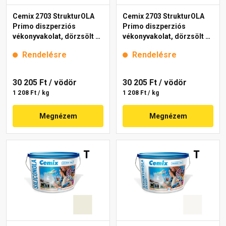
Cemix 2703 StrukturOLA
Cemix 2703 StrukturOLA
Primo diszperziós
Primo diszperziós
vékonyvakolat, dörzsölt 2
vékonyvakolat, dörzsölt 2
mm 4111 cream 25 kg
mm 4191 cream 25 kg
Rendelésre
Rendelésre
30 205 Ft
/ vödör
30 205 Ft
/ vödör
1 208 Ft / kg
1 208 Ft / kg
Megnézem
Megnézem