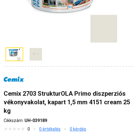
Cemix 2703 StrukturOLA Primo diszperziós
vékonyvakolat, kapart 1,5 mm 4151 cream 25
kg
Cikkszám:
UH-039189
0
0 értékelés
0 kérdés