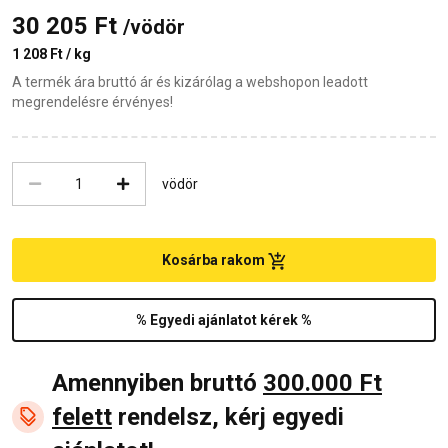
30 205 Ft
/vödör
1 208 Ft / kg
A termék ára bruttó ár és kizárólag a webshopon leadott
megrendelésre érvényes!
vödör
Kosárba rakom
% Egyedi ajánlatot kérek %
Amennyiben bruttó
300.000 Ft
felett
rendelsz, kérj egyedi