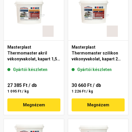
Masterplast
Masterplast
Thermomaster akril
Thermomaster szilikon
vékonyvakolat, kapart 1,5
vékonyvakolat, kapart 2
mm 49-F 25 kg
mm 49-F 25 kg
Gyártói készleten
Gyártói készleten
27 385 Ft
/ db
30 660 Ft
/ db
1 095 Ft / kg
1 226 Ft / kg
Megnézem
Megnézem