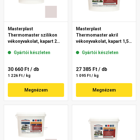
Masterplast
Masterplast
Thermomaster szilikon
Thermomaster akril
vékonyvakolat, kapart 2
vékonyvakolat, kapart 1,5
mm 20-F 25 kg
mm fehér 25 kg
Gyártói készleten
Gyártói készleten
30 660 Ft
/ db
27 385 Ft
/ db
1 226 Ft / kg
1 095 Ft / kg
Megnézem
Megnézem