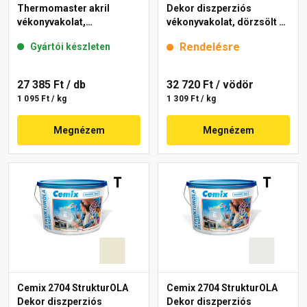
Thermomaster akril
Dekor diszperziós
vékonyvakolat,
vékonyvakolat, dörzsölt 2
gördülőszemcsés 2 mm
mm 4151 cream 25 kg
Rendelésre
Gyártói készleten
fehér 25 kg
27 385 Ft
/ db
32 720 Ft
/ vödör
1 095 Ft / kg
1 309 Ft / kg
Megnézem
Megnézem
Cemix 2704 StrukturOLA
Cemix 2704 StrukturOLA
Dekor diszperziós
Dekor diszperziós