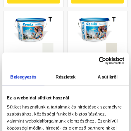
Cemix 2704 StrukturOLA
Cemix 2722 SilikatOLA
Dekor diszperziós
szilikát vékonyvakolat,
vékonyvakolat, kapart 1,5
dörzsölt 2 mm 4171 cream
Beleegyezés
Részletek
A sütikről
mm 4131 cream 25 kg
25 kg
Rendelésre
Rendelésre
Ez a weboldal sütiket használ
32 720 Ft
/ vödör
45 920 Ft
/ vödör
Sütiket használunk a tartalmak és hirdetések személyre
1 309 Ft / kg
1 837 Ft / kg
szabásához, közösségi funkciók biztosításához,
valamint weboldalforgalmunk elemzéséhez. Ezenkívül
Megnézem
Megnézem
közösségi média-, hirdető- és elemező partnereinkkel