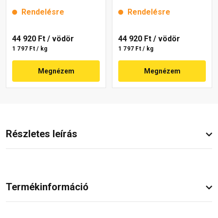
25 kg
25 kg
Rendelésre
Rendelésre
44 920 Ft
/ vödör
44 920 Ft
/ vödör
1 797 Ft / kg
1 797 Ft / kg
Megnézem
Megnézem
Részletes leírás
Termékinformáció