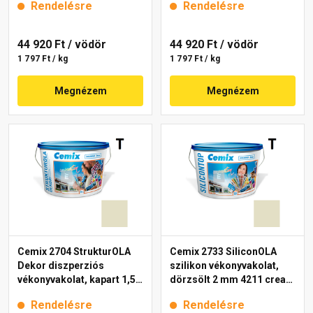
Rendelésre
Rendelésre
44 920 Ft
/ vödör
44 920 Ft
/ vödör
1 797 Ft / kg
1 797 Ft / kg
Megnézem
Megnézem
Cemix 2704 StrukturOLA
Cemix 2733 SiliconOLA
Dekor diszperziós
szilikon vékonyvakolat,
vékonyvakolat, kapart 1,5
dörzsölt 2 mm 4211 cream
mm 4211 cream 25 kg
25 kg
Rendelésre
Rendelésre