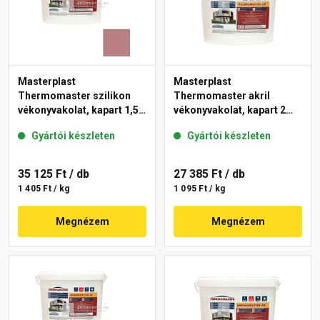
Masterplast
Masterplast
Thermomaster szilikon
Thermomaster akril
vékonyvakolat, kapart 1,5
vékonyvakolat, kapart 2
mm 25-C 25 kg
mm fehér 25 kg
Gyártói készleten
Gyártói készleten
35 125 Ft
/ db
27 385 Ft
/ db
1 405 Ft / kg
1 095 Ft / kg
Megnézem
Megnézem