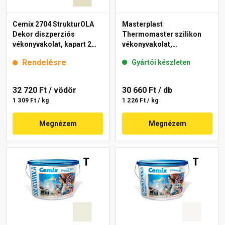
Cemix 2704 StrukturOLA
Masterplast
Dekor diszperziós
Thermomaster szilikon
vékonyvakolat, kapart 2
vékonyvakolat,
mm 4211 cream 25 kg
gördülőszemcsés 2 mm
Rendelésre
Gyártói készleten
fehér 25 kg
32 720 Ft
/ vödör
30 660 Ft
/ db
1 309 Ft / kg
1 226 Ft / kg
Megnézem
Megnézem