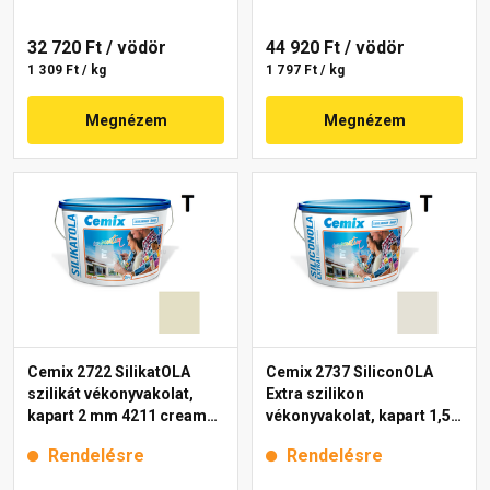
32 720 Ft
/ vödör
44 920 Ft
/ vödör
1 309 Ft / kg
1 797 Ft / kg
Megnézem
Megnézem
Cemix 2722 SilikatOLA
Cemix 2737 SiliconOLA
szilikát vékonyvakolat,
Extra szilikon
kapart 2 mm 4211 cream
vékonyvakolat, kapart 1,5
25 kg
mm 4151 cream 25 kg
Rendelésre
Rendelésre