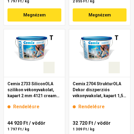
1 797 Ft / kg
2 055 Ft / kg
Megnézem
Megnézem
Cemix 2733 SiliconOLA
Cemix 2704 StrukturOLA
szilikon vékonyvakolat,
Dekor diszperziós
kapart 2 mm 4121 cream
vékonyvakolat, kapart 1,5
25 kg
mm 4121 cream 25 kg
Rendelésre
Rendelésre
44 920 Ft
/ vödör
32 720 Ft
/ vödör
1 797 Ft / kg
1 309 Ft / kg