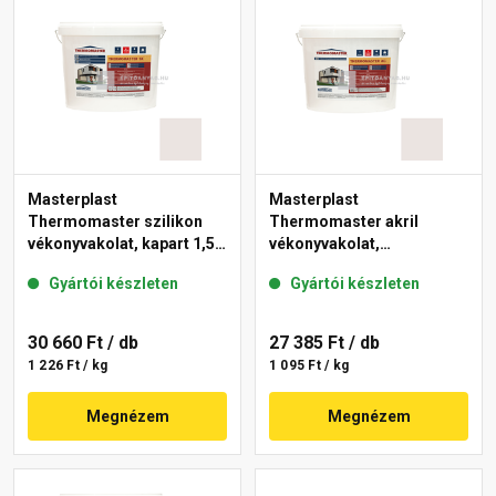
Masterplast
Masterplast
Thermomaster szilikon
Thermomaster akril
vékonyvakolat, kapart 1,5
vékonyvakolat,
mm 49-F 25 kg
gördülőszemcsés 2 mm
Gyártói készleten
Gyártói készleten
49-F 25 kg
30 660 Ft
/ db
27 385 Ft
/ db
1 226 Ft / kg
1 095 Ft / kg
Megnézem
Megnézem