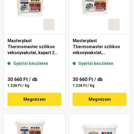
Masterplast
Masterplast
Thermomaster szilikon
Thermomaster szilikon
vékonyvakolat, kapart 2
vékonyvakolat,
mm 49-F 25 kg
gördülőszemcsés 2 mm
Gyártói készleten
Gyártói készleten
49-F 25 kg
30 660 Ft
/ db
30 660 Ft
/ db
1 226 Ft / kg
1 226 Ft / kg
Megnézem
Megnézem