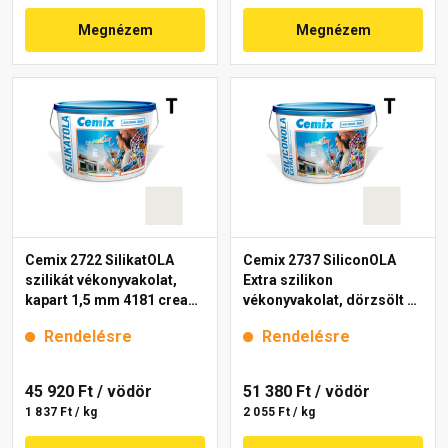
Megnézem
Megnézem
Cemix 2722 SilikatOLA
Cemix 2737 SiliconOLA
szilikát vékonyvakolat,
Extra szilikon
kapart 1,5 mm 4181 cream
vékonyvakolat, dörzsölt 2
25 kg
mm 4181 cream 25 kg
Rendelésre
Rendelésre
45 920 Ft
/ vödör
51 380 Ft
/ vödör
1 837 Ft / kg
2 055 Ft / kg