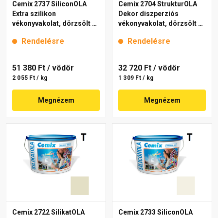
Cemix 2737 SiliconOLA
Cemix 2704 StrukturOLA
Extra szilikon
Dekor diszperziós
vékonyvakolat, dörzsölt 2
vékonyvakolat, dörzsölt 2
mm 4211 cream 25 kg
mm 4141 cream 25 kg
Rendelésre
Rendelésre
51 380 Ft
/ vödör
32 720 Ft
/ vödör
2 055 Ft / kg
1 309 Ft / kg
Megnézem
Megnézem
Cemix 2722 SilikatOLA
Cemix 2733 SiliconOLA