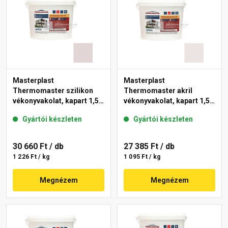
Masterplast
Masterplast
Thermomaster szilikon
Thermomaster akril
vékonyvakolat, kapart 1,5
vékonyvakolat, kapart 1,5
mm 20-F 25 kg
mm 49-F 25 kg
Gyártói készleten
Gyártói készleten
30 660 Ft
/ db
27 385 Ft
/ db
1 226 Ft / kg
1 095 Ft / kg
Megnézem
Megnézem