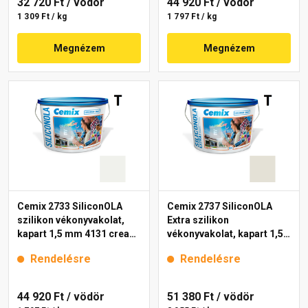
32 720 Ft
/ vödör
44 920 Ft
/ vödör
1 309 Ft / kg
1 797 Ft / kg
Megnézem
Megnézem
Cemix 2733 SiliconOLA
Cemix 2737 SiliconOLA
szilikon vékonyvakolat,
Extra szilikon
kapart 1,5 mm 4131 cream
vékonyvakolat, kapart 1,5
25 kg
mm 4171 cream 25 kg
Rendelésre
Rendelésre
44 920 Ft
/ vödör
51 380 Ft
/ vödör