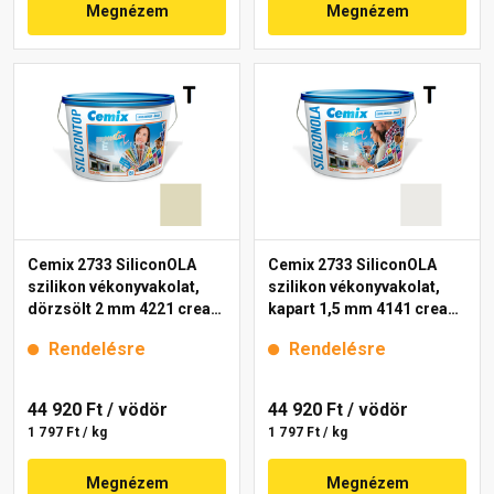
Megnézem
Megnézem
Cemix 2733 SiliconOLA
Cemix 2733 SiliconOLA
szilikon vékonyvakolat,
szilikon vékonyvakolat,
dörzsölt 2 mm 4221 cream
kapart 1,5 mm 4141 cream
25 kg
25 kg
Rendelésre
Rendelésre
44 920 Ft
/ vödör
44 920 Ft
/ vödör
1 797 Ft / kg
1 797 Ft / kg
Megnézem
Megnézem