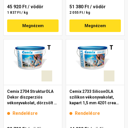
45 920 Ft
/ vödör
51 380 Ft
/ vödör
1 837 Ft / kg
2 055 Ft / kg
Megnézem
Megnézem
Cemix 2704 StrukturOLA
Cemix 2733 SiliconOLA
Dekor diszperziós
szilikon vékonyvakolat,
vékonyvakolat, dörzsölt 2
kapart 1,5 mm 4201 cream
mm 4201 cream 25 kg
25 kg
Rendelésre
Rendelésre