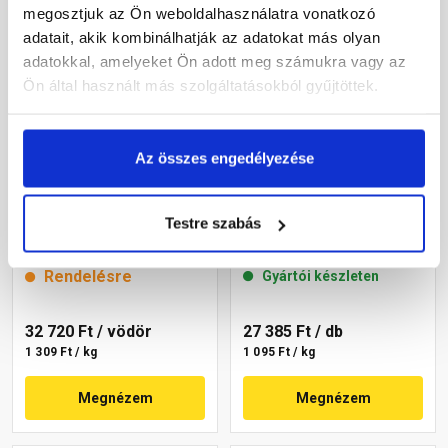
megosztjuk az Ön weboldalhasználatra vonatkozó
adatait, akik kombinálhatják az adatokat más olyan
adatokkal, amelyeket Ön adott meg számukra vagy az
Ön által használt más szolgáltatásokból gyűjtöttek.
Az összes engedélyezése
Cemix 2704 StrukturOLA
Masterplast
Dekor diszperziós
Thermomaster akril
Testre szabás
vékonyvakolat, kapart 2
vékonyvakolat, kapart 2
mm 4191 cream 25 kg
mm 49-F 25 kg
Rendelésre
Gyártói készleten
32 720 Ft
/ vödör
27 385 Ft
/ db
1 309 Ft / kg
1 095 Ft / kg
Megnézem
Megnézem