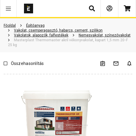
Keresés
Vásárlói vélemények
Kérdések és válaszok
Kapcsolódó cikkek
Főoldal
Építőanyag
Vakolat, csemperagasztó, habarcs, cement, szilikon
Vakolatok, alapozók, falfestékek
Nemesvakolat, színezővakolat
Masterplast Thermomaster akril vékonyvakolat, kapart 1,5 mm 20-F
25 kg
Összehasonlítás