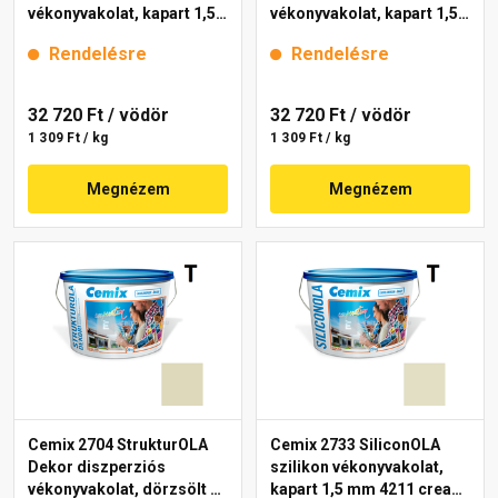
vékonyvakolat, kapart 1,5
vékonyvakolat, kapart 1,5
mm 4201 cream 25 kg
mm 4181 cream 25 kg
Rendelésre
Rendelésre
32 720 Ft
/ vödör
32 720 Ft
/ vödör
1 309 Ft / kg
1 309 Ft / kg
Megnézem
Megnézem
Cemix 2704 StrukturOLA
Cemix 2733 SiliconOLA
Dekor diszperziós
szilikon vékonyvakolat,
vékonyvakolat, dörzsölt 2
kapart 1,5 mm 4211 cream