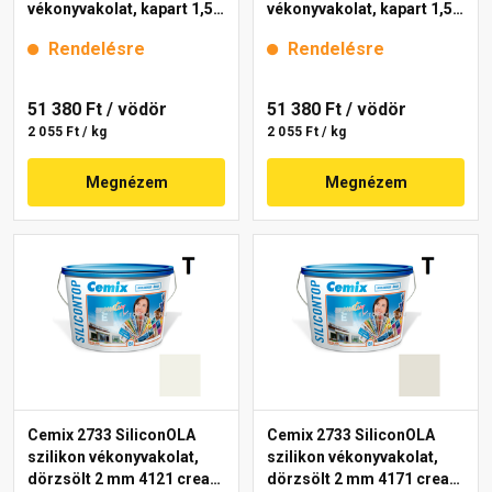
vékonyvakolat, kapart 1,5
vékonyvakolat, kapart 1,5
mm 4221 cream 25 kg
mm 4141 cream 25 kg
Rendelésre
Rendelésre
51 380 Ft
/ vödör
51 380 Ft
/ vödör
2 055 Ft / kg
2 055 Ft / kg
Megnézem
Megnézem
Cemix 2733 SiliconOLA
Cemix 2733 SiliconOLA
szilikon vékonyvakolat,
szilikon vékonyvakolat,
dörzsölt 2 mm 4121 cream
dörzsölt 2 mm 4171 cream