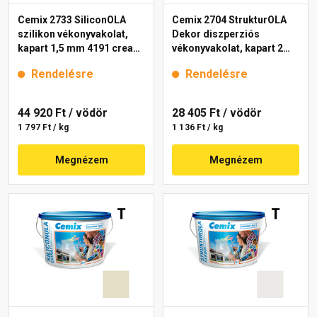
Cemix 2733 SiliconOLA
Cemix 2704 StrukturOLA
szilikon vékonyvakolat,
Dekor diszperziós
kapart 1,5 mm 4191 cream
vékonyvakolat, kapart 2
25 kg
mm 4000 white 25 kg
Rendelésre
Rendelésre
44 920 Ft
/ vödör
28 405 Ft
/ vödör
1 797 Ft / kg
1 136 Ft / kg
Megnézem
Megnézem