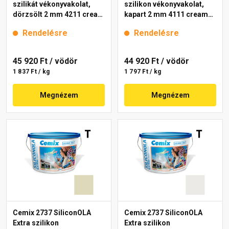
szilikát vékonyvakolat,
szilikon vékonyvakolat,
dörzsölt 2 mm 4211 cream
kapart 2 mm 4111 cream
25 kg
25 kg
Rendelésre
Rendelésre
45 920 Ft
/ vödör
44 920 Ft
/ vödör
1 837 Ft / kg
1 797 Ft / kg
Megnézem
Megnézem
Cemix 2737 SiliconOLA
Cemix 2737 SiliconOLA
Extra szilikon
Extra szilikon