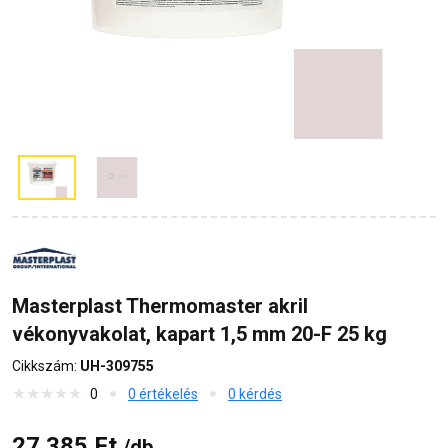
Masterplast Thermomaster akril
vékonyvakolat, kapart 1,5 mm 20-F 25 kg
Cikkszám:
UH-309755
0
0 értékelés
0 kérdés
27 385 Ft
/db