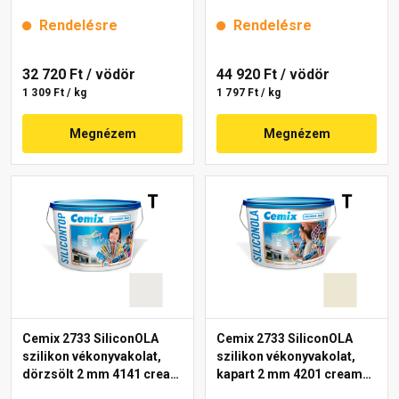
mm 4221 cream 25 kg
25 kg
Rendelésre
Rendelésre
32 720 Ft
/ vödör
44 920 Ft
/ vödör
1 309 Ft / kg
1 797 Ft / kg
Megnézem
Megnézem
Cemix 2733 SiliconOLA
Cemix 2733 SiliconOLA
szilikon vékonyvakolat,
szilikon vékonyvakolat,
dörzsölt 2 mm 4141 cream
kapart 2 mm 4201 cream
25 kg
25 kg