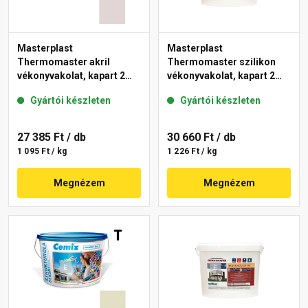
Masterplast
Masterplast
Thermomaster akril
Thermomaster szilikon
vékonyvakolat, kapart 2
vékonyvakolat, kapart 2
mm 20-F 25 kg
mm fehér 25 kg
Gyártói készleten
Gyártói készleten
27 385 Ft
/ db
30 660 Ft
/ db
1 095 Ft / kg
1 226 Ft / kg
Megnézem
Megnézem