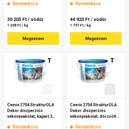
Rendelésre
Rendelésre
30 205 Ft
/ vödör
44 920 Ft
/ vödör
1 208 Ft / kg
1 797 Ft / kg
Megnézem
Megnézem
Cemix 2704 StrukturOLA
Cemix 2704 StrukturOLA
Dekor diszperziós
Dekor diszperziós
vékonyvakolat, kapart 2
vékonyvakolat, dörzsölt 2
mm 4000 white 25 kg
mm 4141 cream 25 kg
Rendelésre
Rendelésre