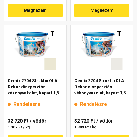
Megnézem
Megnézem
Cemix 2704 StrukturOLA
Cemix 2704 StrukturOLA
Dekor diszperziós
Dekor diszperziós
vékonyvakolat, kapart 1,5
vékonyvakolat, kapart 1,5
mm 4201 cream 25 kg
mm 4181 cream 25 kg
Rendelésre
Rendelésre
32 720 Ft
/ vödör
32 720 Ft
/ vödör
1 309 Ft / kg
1 309 Ft / kg