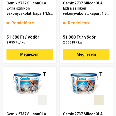
Cemix 2737 SiliconOLA
Cemix 2737 SiliconOLA
Extra szilikon
Extra szilikon
vékonyvakolat, kapart 1,5
vékonyvakolat, kapart 1,5
mm 4171 cream 25 kg
mm 4211 cream 25 kg
Rendelésre
Rendelésre
51 380 Ft
/ vödör
51 380 Ft
/ vödör
2 055 Ft / kg
2 055 Ft / kg
Megnézem
Megnézem
Cemix 2737 SiliconOLA
Cemix 2737 SiliconOLA