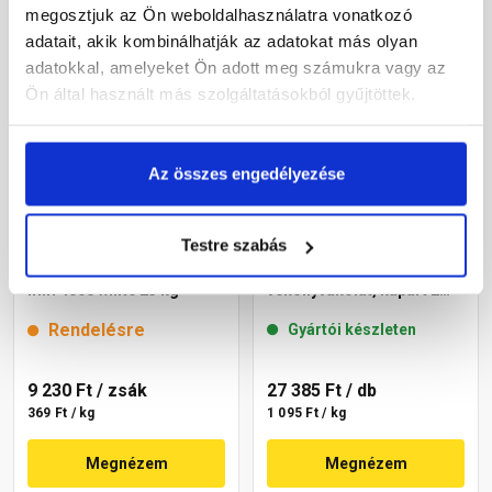
megosztjuk az Ön weboldalhasználatra vonatkozó
adatait, akik kombinálhatják az adatokat más olyan
adatokkal, amelyeket Ön adott meg számukra vagy az
Ön által használt más szolgáltatásokból gyűjtöttek.
Az összes engedélyezése
Testre szabás
Cemix 2774 Edelputz Extra
Masterplast
nemesvakolat, dörzsölt 4
Thermomaster akril
mm 4000 white 25 kg
vékonyvakolat, kapart 2
mm 49-F 25 kg
Rendelésre
Gyártói készleten
9 230 Ft
/ zsák
27 385 Ft
/ db
369 Ft / kg
1 095 Ft / kg
Megnézem
Megnézem