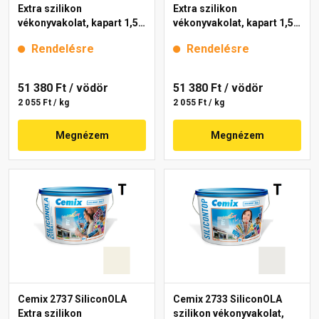
Extra szilikon
Extra szilikon
vékonyvakolat, kapart 1,5
vékonyvakolat, kapart 1,5
mm 4131 cream 25 kg
mm 4201 cream 25 kg
Rendelésre
Rendelésre
51 380 Ft
/ vödör
51 380 Ft
/ vödör
2 055 Ft / kg
2 055 Ft / kg
Megnézem
Megnézem
Cemix 2737 SiliconOLA
Cemix 2733 SiliconOLA
Extra szilikon
szilikon vékonyvakolat,