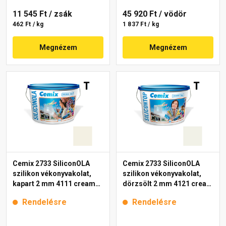
11 545 Ft
/ zsák
45 920 Ft
/ vödör
462 Ft / kg
1 837 Ft / kg
Megnézem
Megnézem
Cemix 2733 SiliconOLA
Cemix 2733 SiliconOLA
szilikon vékonyvakolat,
szilikon vékonyvakolat,
kapart 2 mm 4111 cream
dörzsölt 2 mm 4121 cream
25 kg
25 kg
Rendelésre
Rendelésre