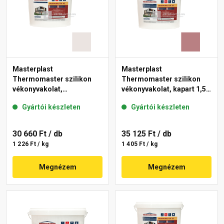
Masterplast
Masterplast
Thermomaster szilikon
Thermomaster szilikon
vékonyvakolat,
vékonyvakolat, kapart 1,5
gördülőszemcsés 2 mm
mm 25-C 25 kg
Gyártói készleten
Gyártói készleten
49-F 25 kg
30 660 Ft
/ db
35 125 Ft
/ db
1 226 Ft / kg
1 405 Ft / kg
Megnézem
Megnézem