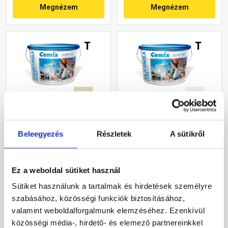
Megnézem
Megnézem
Cemix 2704 StrukturOLA
Cemix 2737 SiliconOLA
Beleegyezés
Részletek
A sütikről
Dekor diszperziós
Extra szilikon
vékonyvakolat, dörzsölt 2
vékonyvakolat, kapart 1,5
mm 4221 cream 25 kg
mm 4121 cream 25 kg
Rendelésre
Rendelésre
Ez a weboldal sütiket használ
Sütiket használunk a tartalmak és hirdetések személyre
32 720 Ft
/ vödör
51 380 Ft
/ vödör
szabásához, közösségi funkciók biztosításához,
1 309 Ft / kg
2 055 Ft / kg
valamint weboldalforgalmunk elemzéséhez. Ezenkívül
közösségi média-, hirdető- és elemező partnereinkkel
Megnézem
Megnézem