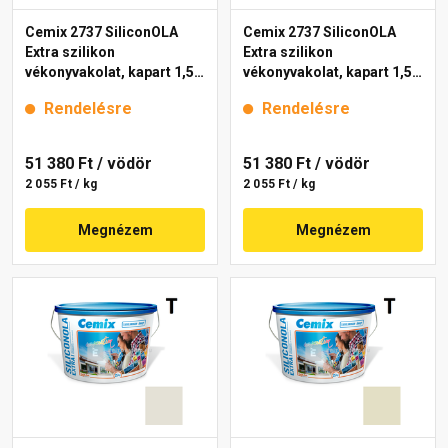
Cemix 2737 SiliconOLA
Cemix 2737 SiliconOLA
Extra szilikon
Extra szilikon
vékonyvakolat, kapart 1,5
vékonyvakolat, kapart 1,5
mm 4141 cream 25 kg
mm 4151 cream 25 kg
Rendelésre
Rendelésre
51 380 Ft
/ vödör
51 380 Ft
/ vödör
2 055 Ft / kg
2 055 Ft / kg
Megnézem
Megnézem