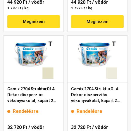
44 920 Ft
/ vödör
44 920 Ft
/ vödör
1 797 Ft / kg
1 797 Ft / kg
Megnézem
Megnézem
Cemix 2704 StrukturOLA
Cemix 2704 StrukturOLA
Dekor diszperziós
Dekor diszperziós
vékonyvakolat, kapart 2
vékonyvakolat, kapart 2
mm 4211 cream 25 kg
mm 4191 cream 25 kg
Rendelésre
Rendelésre
32 720 Ft
/ vödör
32 720 Ft
/ vödör