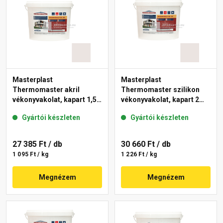
Masterplast
Masterplast
Thermomaster akril
Thermomaster szilikon
vékonyvakolat, kapart 1,5
vékonyvakolat, kapart 2
mm 49-F 25 kg
mm 49-F 25 kg
Gyártói készleten
Gyártói készleten
27 385 Ft
/ db
30 660 Ft
/ db
1 095 Ft / kg
1 226 Ft / kg
Megnézem
Megnézem