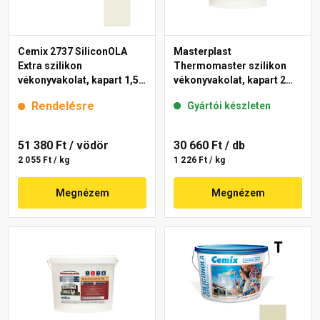
Cemix 2737 SiliconOLA
Masterplast
Extra szilikon
Thermomaster szilikon
vékonyvakolat, kapart 1,5
vékonyvakolat, kapart 2
mm 4191 cream 25 kg
mm fehér 25 kg
Rendelésre
Gyártói készleten
51 380 Ft
/ vödör
30 660 Ft
/ db
2 055 Ft / kg
1 226 Ft / kg
Megnézem
Megnézem