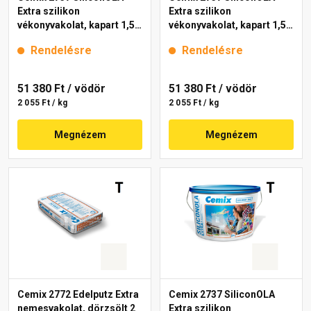
Extra szilikon
Extra szilikon
vékonyvakolat, kapart 1,5
vékonyvakolat, kapart 1,5
mm 4161 cream 25 kg
mm 4181 cream 25 kg
Rendelésre
Rendelésre
51 380 Ft
/ vödör
51 380 Ft
/ vödör
2 055 Ft / kg
2 055 Ft / kg
Megnézem
Megnézem
Cemix 2772 Edelputz Extra
Cemix 2737 SiliconOLA
nemesvakolat, dörzsölt 2
Extra szilikon