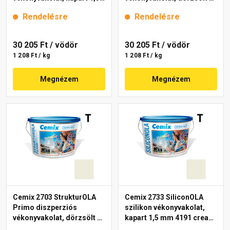
mm 4111 cream 25 kg
mm 4111 cream 25 kg
Rendelésre
Rendelésre
30 205 Ft
/ vödör
30 205 Ft
/ vödör
1 208 Ft / kg
1 208 Ft / kg
Megnézem
Megnézem
Cemix 2703 StrukturOLA
Cemix 2733 SiliconOLA
Primo diszperziós
szilikon vékonyvakolat,
vékonyvakolat, dörzsölt 2
kapart 1,5 mm 4191 cream
mm 4191 cream 25 kg
25 kg