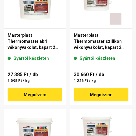
Masterplast
Masterplast
Thermomaster akril
Thermomaster szilikon
vékonyvakolat, kapart 2
vékonyvakolat, kapart 2
mm fehér 25 kg
mm 20-F 25 kg
Gyártói készleten
Gyártói készleten
27 385 Ft
/ db
30 660 Ft
/ db
1 095 Ft / kg
1 226 Ft / kg
Megnézem
Megnézem