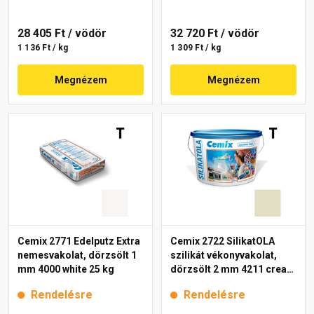
28 405 Ft
/ vödör
32 720 Ft
/ vödör
1 136 Ft / kg
1 309 Ft / kg
Megnézem
Megnézem
Cemix 2771 Edelputz Extra
Cemix 2722 SilikatOLA
nemesvakolat, dörzsölt 1
szilikát vékonyvakolat,
mm 4000 white 25 kg
dörzsölt 2 mm 4211 cream
25 kg
Rendelésre
Rendelésre