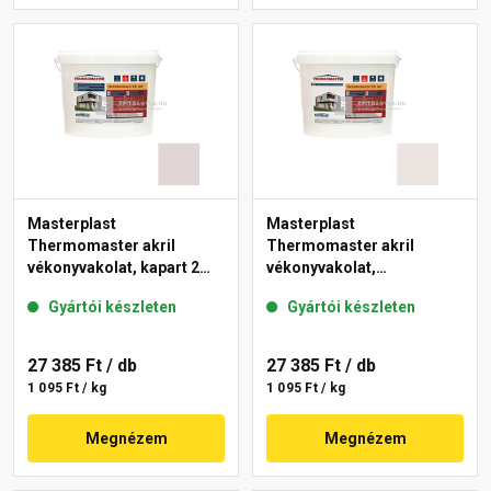
Masterplast
Masterplast
Thermomaster akril
Thermomaster akril
vékonyvakolat, kapart 2
vékonyvakolat,
mm 20-F 25 kg
gördülőszemcsés 2 mm
Gyártói készleten
Gyártói készleten
49-F 25 kg
27 385 Ft
/ db
27 385 Ft
/ db
1 095 Ft / kg
1 095 Ft / kg
Megnézem
Megnézem