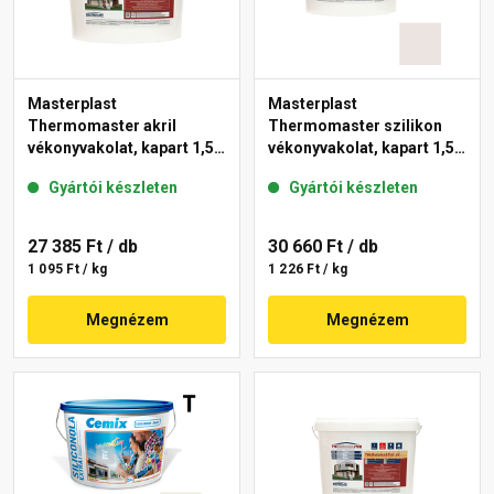
Masterplast
Masterplast
Thermomaster akril
Thermomaster szilikon
vékonyvakolat, kapart 1,5
vékonyvakolat, kapart 1,5
mm fehér 25 kg
mm 49-F 25 kg
Gyártói készleten
Gyártói készleten
27 385 Ft
/ db
30 660 Ft
/ db
1 095 Ft / kg
1 226 Ft / kg
Megnézem
Megnézem