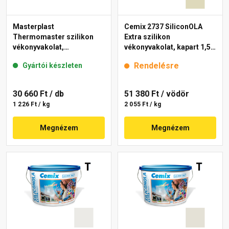
Masterplast
Cemix 2737 SiliconOLA
Thermomaster szilikon
Extra szilikon
vékonyvakolat,
vékonyvakolat, kapart 1,5
gördülőszemcsés 2 mm
mm 4221 cream 25 kg
Rendelésre
Gyártói készleten
fehér 25 kg
30 660 Ft
/ db
51 380 Ft
/ vödör
1 226 Ft / kg
2 055 Ft / kg
Megnézem
Megnézem