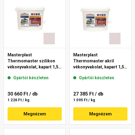
Masterplast
Masterplast
Thermomaster szilikon
Thermomaster akril
vékonyvakolat, kapart 1,5
vékonyvakolat, kapart 1,5
mm 20-F 25 kg
mm 20-F 25 kg
Gyártói készleten
Gyártói készleten
30 660 Ft
/ db
27 385 Ft
/ db
1 226 Ft / kg
1 095 Ft / kg
Megnézem
Megnézem