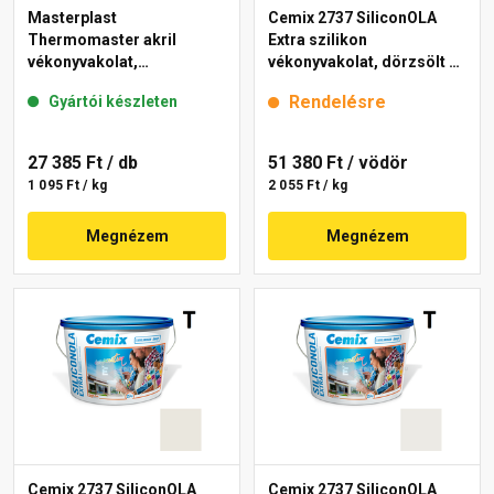
Masterplast
Cemix 2737 SiliconOLA
Thermomaster akril
Extra szilikon
vékonyvakolat,
vékonyvakolat, dörzsölt 2
gördülőszemcsés 2 mm
mm 4211 cream 25 kg
Rendelésre
Gyártói készleten
fehér 25 kg
27 385 Ft
/ db
51 380 Ft
/ vödör
1 095 Ft / kg
2 055 Ft / kg
Megnézem
Megnézem
Cemix 2737 SiliconOLA
Cemix 2737 SiliconOLA