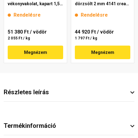
vékonyvakolat, kapart 1,5
dörzsölt 2 mm 4141 cream
mm 4111 cream 25 kg
25 kg
Rendelésre
Rendelésre
51 380 Ft
/ vödör
44 920 Ft
/ vödör
2 055 Ft / kg
1 797 Ft / kg
Megnézem
Megnézem
Részletes leírás
Termékinformáció