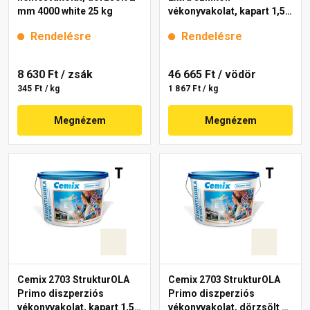
mm 4000 white 25 kg
vékonyvakolat, kapart 1,5
mm 4000 white 25 kg
Rendelésre
Rendelésre
8 630 Ft
/ zsák
46 665 Ft
/ vödör
345 Ft / kg
1 867 Ft / kg
Megnézem
Megnézem
Cemix 2703 StrukturOLA
Cemix 2703 StrukturOLA
Primo diszperziós
Primo diszperziós
vékonyvakolat, kapart 1,5
vékonyvakolat, dörzsölt 2