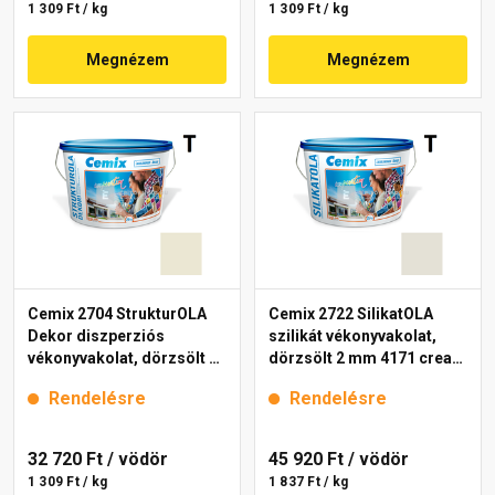
1 309 Ft / kg
1 309 Ft / kg
Megnézem
Megnézem
Cemix 2704 StrukturOLA
Cemix 2722 SilikatOLA
Dekor diszperziós
szilikát vékonyvakolat,
vékonyvakolat, dörzsölt 2
dörzsölt 2 mm 4171 cream
mm 4201 cream 25 kg
25 kg
Rendelésre
Rendelésre
32 720 Ft
/ vödör
45 920 Ft
/ vödör
1 309 Ft / kg
1 837 Ft / kg