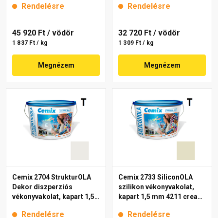
Rendelésre
Rendelésre
45 920 Ft
/ vödör
32 720 Ft
/ vödör
1 837 Ft / kg
1 309 Ft / kg
Megnézem
Megnézem
Cemix 2704 StrukturOLA
Cemix 2733 SiliconOLA
Dekor diszperziós
szilikon vékonyvakolat,
vékonyvakolat, kapart 1,5
kapart 1,5 mm 4211 cream
mm 4181 cream 25 kg
25 kg
Rendelésre
Rendelésre