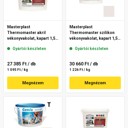
Masterplast
Masterplast
Thermomaster akril
Thermomaster szilikon
vékonyvakolat, kapart 1,5
vékonyvakolat, kapart 1,5
mm fehér 25 kg
mm 49-F 25 kg
Gyártói készleten
Gyártói készleten
27 385 Ft
/ db
30 660 Ft
/ db
1 095 Ft / kg
1 226 Ft / kg
Megnézem
Megnézem