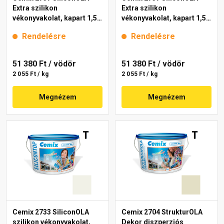
Extra szilikon
Extra szilikon
vékonyvakolat, kapart 1,5
vékonyvakolat, kapart 1,5
mm 4221 cream 25 kg
mm 4141 cream 25 kg
Rendelésre
Rendelésre
51 380 Ft
/ vödör
51 380 Ft
/ vödör
2 055 Ft / kg
2 055 Ft / kg
Megnézem
Megnézem
Cemix 2733 SiliconOLA
Cemix 2704 StrukturOLA
szilikon vékonyvakolat,
Dekor diszperziós