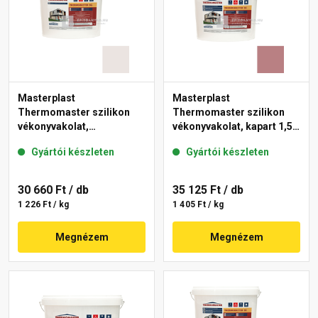
Masterplast
Masterplast
Thermomaster szilikon
Thermomaster szilikon
vékonyvakolat,
vékonyvakolat, kapart 1,5
gördülőszemcsés 2 mm
mm 25-C 25 kg
Gyártói készleten
Gyártói készleten
49-F 25 kg
30 660 Ft
/ db
35 125 Ft
/ db
1 226 Ft / kg
1 405 Ft / kg
Megnézem
Megnézem