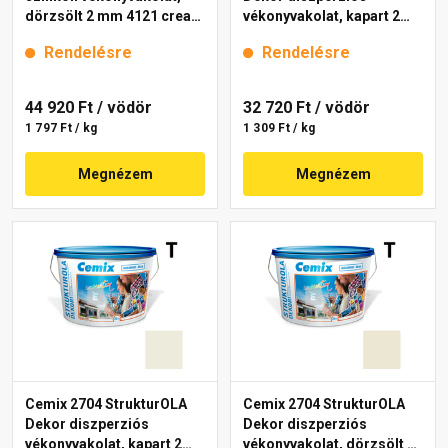
dörzsölt 2 mm 4121 cream
vékonyvakolat, kapart 2
25 kg
mm 4211 cream 25 kg
Rendelésre
Rendelésre
44 920 Ft
/ vödör
32 720 Ft
/ vödör
1 797 Ft / kg
1 309 Ft / kg
Megnézem
Megnézem
Cemix 2704 StrukturOLA
Cemix 2704 StrukturOLA
Dekor diszperziós
Dekor diszperziós
vékonyvakolat, kapart 2
vékonyvakolat, dörzsölt 2