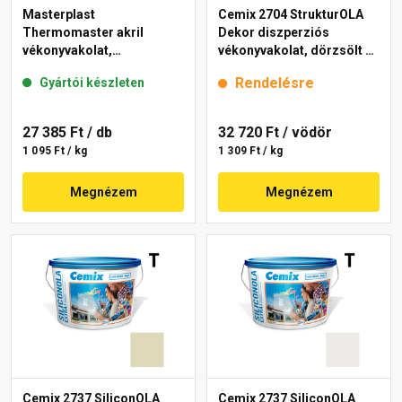
Masterplast
Cemix 2704 StrukturOLA
Thermomaster akril
Dekor diszperziós
vékonyvakolat,
vékonyvakolat, dörzsölt 2
gördülőszemcsés 2 mm
mm 4221 cream 25 kg
Rendelésre
Gyártói készleten
fehér 25 kg
27 385 Ft
/ db
32 720 Ft
/ vödör
1 095 Ft / kg
1 309 Ft / kg
Megnézem
Megnézem
Cemix 2737 SiliconOLA
Cemix 2737 SiliconOLA