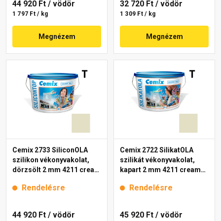
44 920 Ft
/ vödör
32 720 Ft
/ vödör
1 797 Ft / kg
1 309 Ft / kg
Megnézem
Megnézem
Cemix 2733 SiliconOLA
Cemix 2722 SilikatOLA
szilikon vékonyvakolat,
szilikát vékonyvakolat,
dörzsölt 2 mm 4211 cream
kapart 2 mm 4211 cream
25 kg
25 kg
Rendelésre
Rendelésre
44 920 Ft
/ vödör
45 920 Ft
/ vödör