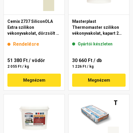
Cemix 2737 SiliconOLA
Masterplast
Extra szilikon
Thermomaster szilikon
vékonyvakolat, dörzsölt 2
vékonyvakolat, kapart 2
mm 4211 cream 25 kg
mm fehér 25 kg
Rendelésre
Gyártói készleten
51 380 Ft
/ vödör
30 660 Ft
/ db
2 055 Ft / kg
1 226 Ft / kg
Megnézem
Megnézem