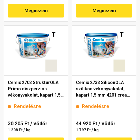
Megnézem
Megnézem
Cemix 2703 StrukturOLA
Cemix 2733 SiliconOLA
Primo diszperziós
szilikon vékonyvakolat,
vékonyvakolat, kapart 1,5
kapart 1,5 mm 4201 cream
mm 4161 cream 25 kg
25 kg
Rendelésre
Rendelésre
30 205 Ft
/ vödör
44 920 Ft
/ vödör
1 208 Ft / kg
1 797 Ft / kg