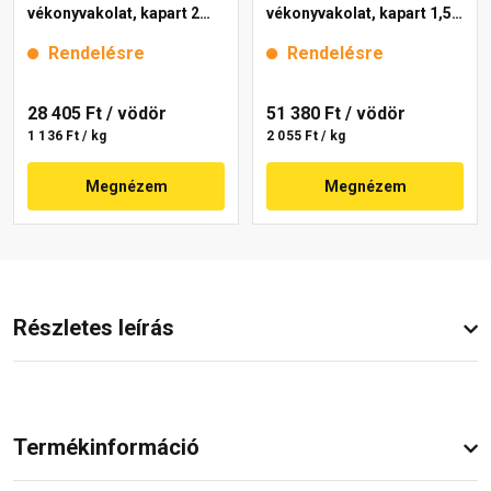
vékonyvakolat, kapart 2
vékonyvakolat, kapart 1,5
mm 4000 white 25 kg
mm 4171 cream 25 kg
Rendelésre
Rendelésre
28 405 Ft
/ vödör
51 380 Ft
/ vödör
1 136 Ft / kg
2 055 Ft / kg
Megnézem
Megnézem
Részletes leírás
Termékinformáció