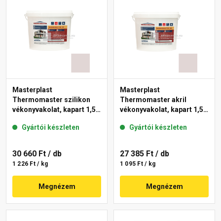
Masterplast
Masterplast
Thermomaster szilikon
Thermomaster akril
vékonyvakolat, kapart 1,5
vékonyvakolat, kapart 1,5
mm 20-F 25 kg
mm 20-F 25 kg
Gyártói készleten
Gyártói készleten
30 660 Ft
/ db
27 385 Ft
/ db
1 226 Ft / kg
1 095 Ft / kg
Megnézem
Megnézem