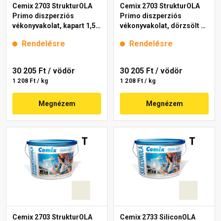
Cemix 2703 StrukturOLA
Cemix 2703 StrukturOLA
Primo diszperziós
Primo diszperziós
vékonyvakolat, kapart 1,5
vékonyvakolat, dörzsölt 2
mm 4111 cream 25 kg
mm 4111 cream 25 kg
Rendelésre
Rendelésre
30 205 Ft
/ vödör
30 205 Ft
/ vödör
1 208 Ft / kg
1 208 Ft / kg
Megnézem
Megnézem
Cemix 2703 StrukturOLA
Cemix 2733 SiliconOLA