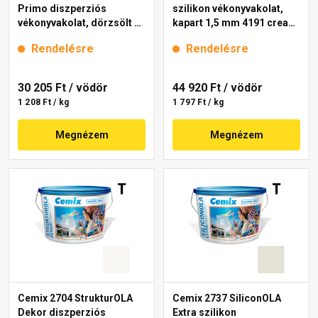
Primo diszperziós
szilikon vékonyvakolat,
vékonyvakolat, dörzsölt 2
kapart 1,5 mm 4191 cream
mm 4191 cream 25 kg
25 kg
Rendelésre
Rendelésre
30 205 Ft
/ vödör
44 920 Ft
/ vödör
1 208 Ft / kg
1 797 Ft / kg
Megnézem
Megnézem
Cemix 2704 StrukturOLA
Cemix 2737 SiliconOLA
Dekor diszperziós
Extra szilikon