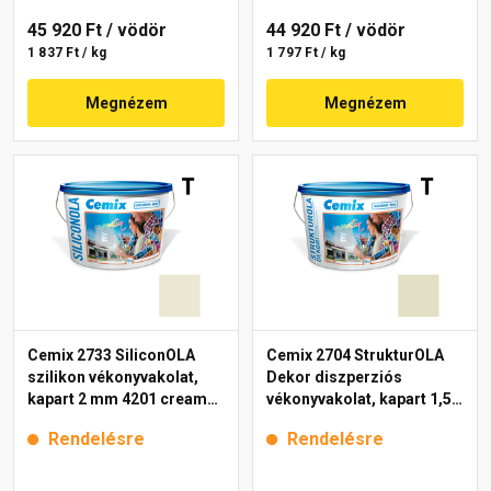
45 920 Ft
/ vödör
44 920 Ft
/ vödör
1 837 Ft / kg
1 797 Ft / kg
Megnézem
Megnézem
Cemix 2733 SiliconOLA
Cemix 2704 StrukturOLA
szilikon vékonyvakolat,
Dekor diszperziós
kapart 2 mm 4201 cream
vékonyvakolat, kapart 1,5
25 kg
mm 4211 cream 25 kg
Rendelésre
Rendelésre