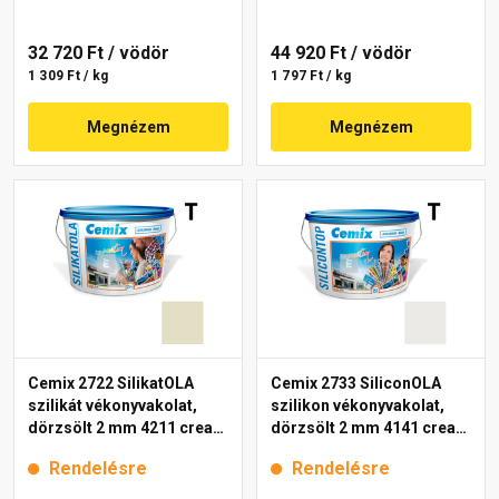
32 720 Ft
/ vödör
44 920 Ft
/ vödör
1 309 Ft / kg
1 797 Ft / kg
Megnézem
Megnézem
Cemix 2722 SilikatOLA
Cemix 2733 SiliconOLA
szilikát vékonyvakolat,
szilikon vékonyvakolat,
dörzsölt 2 mm 4211 cream
dörzsölt 2 mm 4141 cream
25 kg
25 kg
Rendelésre
Rendelésre