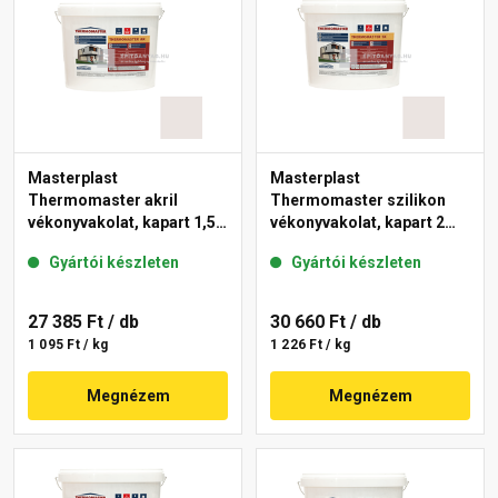
Masterplast
Masterplast
Thermomaster akril
Thermomaster szilikon
vékonyvakolat, kapart 1,5
vékonyvakolat, kapart 2
mm 49-F 25 kg
mm 49-F 25 kg
Gyártói készleten
Gyártói készleten
27 385 Ft
/ db
30 660 Ft
/ db
1 095 Ft / kg
1 226 Ft / kg
Megnézem
Megnézem