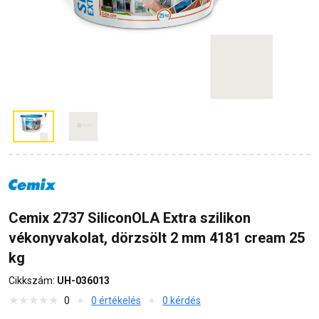
Cemix 2737 SiliconOLA Extra szilikon
vékonyvakolat, dörzsölt 2 mm 4181 cream 25
kg
Cikkszám:
UH-036013
0
0 értékelés
0 kérdés