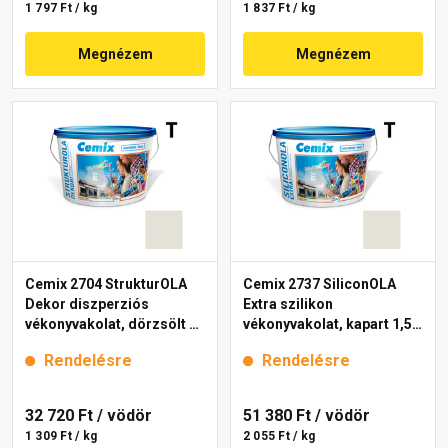
1 797 Ft / kg
1 837 Ft / kg
Megnézem
Megnézem
Cemix 2704 StrukturOLA
Cemix 2737 SiliconOLA
Dekor diszperziós
Extra szilikon
vékonyvakolat, dörzsölt 2
vékonyvakolat, kapart 1,5
mm 4151 cream 25 kg
mm 4151 cream 25 kg
Rendelésre
Rendelésre
32 720 Ft
/ vödör
51 380 Ft
/ vödör
1 309 Ft / kg
2 055 Ft / kg