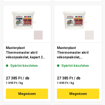
Masterplast
Masterplast
Thermomaster akril
Thermomaster akril
vékonyvakolat, kapart 2
vékonyvakolat,
mm 20-F 25 kg
gördülőszemcsés 2 mm
Gyártói készleten
Gyártói készleten
49-F 25 kg
27 385 Ft
/ db
27 385 Ft
/ db
1 095 Ft / kg
1 095 Ft / kg
Megnézem
Megnézem