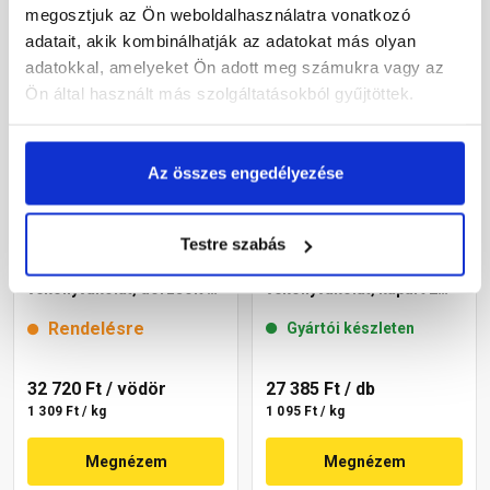
megosztjuk az Ön weboldalhasználatra vonatkozó
adatait, akik kombinálhatják az adatokat más olyan
adatokkal, amelyeket Ön adott meg számukra vagy az
Ön által használt más szolgáltatásokból gyűjtöttek.
Az összes engedélyezése
Testre szabás
Cemix 2704 StrukturOLA
Masterplast
Dekor diszperziós
Thermomaster akril
vékonyvakolat, dörzsölt 2
vékonyvakolat, kapart 2
mm 4141 cream 25 kg
mm 49-F 25 kg
Rendelésre
Gyártói készleten
32 720 Ft
/ vödör
27 385 Ft
/ db
1 309 Ft / kg
1 095 Ft / kg
Megnézem
Megnézem