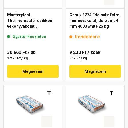
Masterplast
Cemix 2774 Edelputz Extra
Thermomaster szilikon
nemesvakolat, dörzsölt 4
vékonyvakolat,
mm 4000 white 25 kg
gördülőszemcsés 2 mm
Rendelésre
Gyártói készleten
fehér 25 kg
30 660 Ft
/ db
9 230 Ft
/ zsák
1 226 Ft / kg
369 Ft / kg
Megnézem
Megnézem