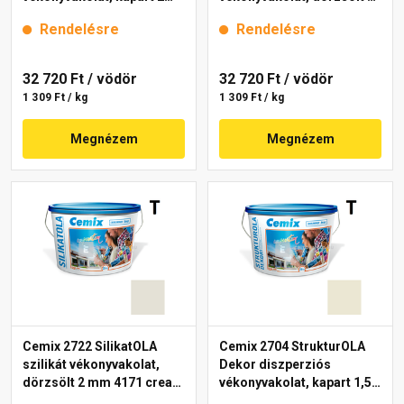
mm 4191 cream 25 kg
mm 4201 cream 25 kg
Rendelésre
Rendelésre
32 720 Ft
/ vödör
32 720 Ft
/ vödör
1 309 Ft / kg
1 309 Ft / kg
Megnézem
Megnézem
Cemix 2722 SilikatOLA
Cemix 2704 StrukturOLA
szilikát vékonyvakolat,
Dekor diszperziós
dörzsölt 2 mm 4171 cream
vékonyvakolat, kapart 1,5
25 kg
mm 4201 cream 25 kg