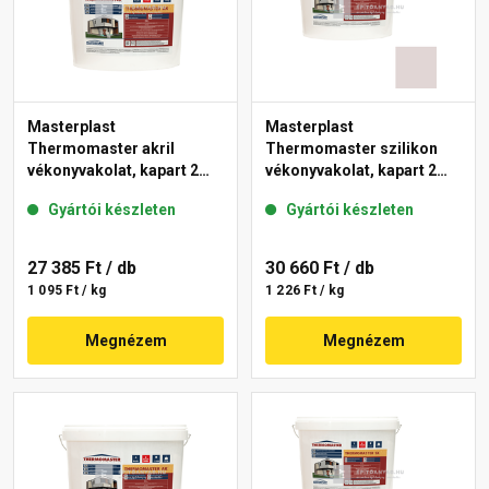
Masterplast
Masterplast
Thermomaster akril
Thermomaster szilikon
vékonyvakolat, kapart 2
vékonyvakolat, kapart 2
mm fehér 25 kg
mm 20-F 25 kg
Gyártói készleten
Gyártói készleten
27 385 Ft
/ db
30 660 Ft
/ db
1 095 Ft / kg
1 226 Ft / kg
Megnézem
Megnézem