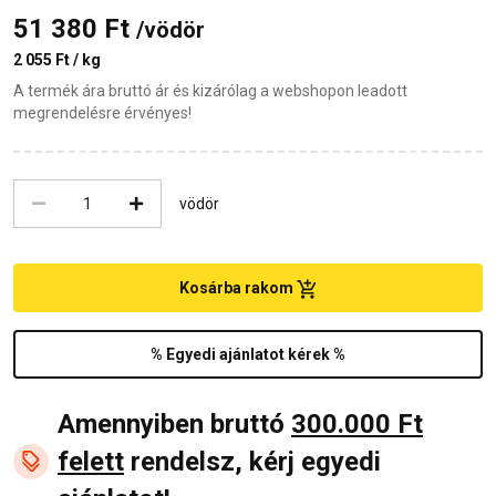
51 380 Ft
/vödör
2 055 Ft / kg
A termék ára bruttó ár és kizárólag a webshopon leadott
megrendelésre érvényes!
vödör
Kosárba rakom
% Egyedi ajánlatot kérek %
Amennyiben bruttó
300.000 Ft
felett
rendelsz, kérj egyedi