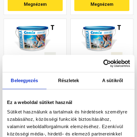
Megnézem
Megnézem
Cemix 2733 SiliconOLA
Cemix 2733 SiliconOLA
Beleegyezés
Részletek
A sütikről
szilikon vékonyvakolat,
szilikon vékonyvakolat,
kapart 1,5 mm 4131 cream
kapart 2 mm 4111 cream
25 kg
25 kg
Rendelésre
Rendelésre
Ez a weboldal sütiket használ
Sütiket használunk a tartalmak és hirdetések személyre
44 920 Ft
/ vödör
44 920 Ft
/ vödör
szabásához, közösségi funkciók biztosításához,
1 797 Ft / kg
1 797 Ft / kg
valamint weboldalforgalmunk elemzéséhez. Ezenkívül
közösségi média-, hirdető- és elemező partnereinkkel
Megnézem
Megnézem