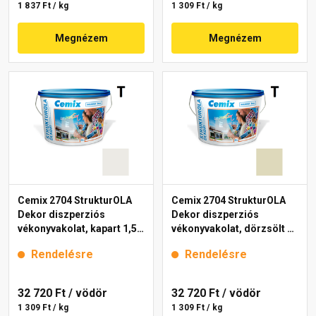
1 837 Ft / kg
1 309 Ft / kg
Megnézem
Megnézem
Cemix 2704 StrukturOLA
Cemix 2704 StrukturOLA
Dekor diszperziós
Dekor diszperziós
vékonyvakolat, kapart 1,5
vékonyvakolat, dörzsölt 2
mm 4181 cream 25 kg
mm 4221 cream 25 kg
Rendelésre
Rendelésre
32 720 Ft
/ vödör
32 720 Ft
/ vödör
1 309 Ft / kg
1 309 Ft / kg