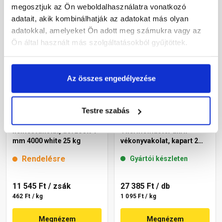
megosztjuk az Ön weboldalhasználatra vonatkozó
Megnézem
Megnézem
adatait, akik kombinálhatják az adatokat más olyan
adatokkal, amelyeket Ön adott meg számukra vagy az
Ön által használt más szolgáltatásokból gyűjtöttek.
Az összes engedélyezése
Testre szabás
Cemix 2771 Edelputz Extra
Masterplast
nemesvakolat, dörzsölt 1
Thermomaster akril
mm 4000 white 25 kg
vékonyvakolat, kapart 2
mm 49-F 25 kg
Rendelésre
Gyártói készleten
11 545 Ft
/ zsák
27 385 Ft
/ db
462 Ft / kg
1 095 Ft / kg
Megnézem
Megnézem