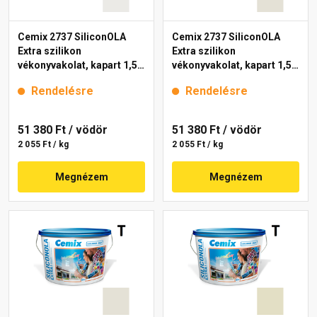
Cemix 2737 SiliconOLA
Cemix 2737 SiliconOLA
Extra szilikon
Extra szilikon
vékonyvakolat, kapart 1,5
vékonyvakolat, kapart 1,5
mm 4141 cream 25 kg
mm 4151 cream 25 kg
Rendelésre
Rendelésre
51 380 Ft
/ vödör
51 380 Ft
/ vödör
2 055 Ft / kg
2 055 Ft / kg
Megnézem
Megnézem