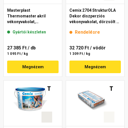
Masterplast
Cemix 2704 StrukturOLA
Thermomaster akril
Dekor diszperziós
vékonyvakolat,
vékonyvakolat, dörzsölt 2
gördülőszemcsés 2 mm
mm 4141 cream 25 kg
Rendelésre
Gyártói készleten
fehér 25 kg
27 385 Ft
/ db
32 720 Ft
/ vödör
1 095 Ft / kg
1 309 Ft / kg
Megnézem
Megnézem