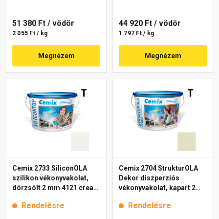
51 380 Ft
/ vödör
44 920 Ft
/ vödör
2 055 Ft / kg
1 797 Ft / kg
Megnézem
Megnézem
Cemix 2733 SiliconOLA
Cemix 2704 StrukturOLA
szilikon vékonyvakolat,
Dekor diszperziós
dörzsölt 2 mm 4121 cream
vékonyvakolat, kapart 2
25 kg
mm 4211 cream 25 kg
Rendelésre
Rendelésre