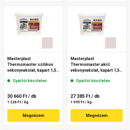
Masterplast
Masterplast
Thermomaster szilikon
Thermomaster akril
vékonyvakolat, kapart 1,5
vékonyvakolat, kapart 1,5
mm 20-F 25 kg
mm 20-F 25 kg
Gyártói készleten
Gyártói készleten
30 660 Ft
/ db
27 385 Ft
/ db
1 226 Ft / kg
1 095 Ft / kg
Megnézem
Megnézem