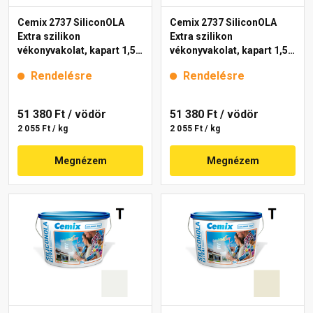
Cemix 2737 SiliconOLA
Cemix 2737 SiliconOLA
Extra szilikon
Extra szilikon
vékonyvakolat, kapart 1,5
vékonyvakolat, kapart 1,5
mm 4171 cream 25 kg
mm 4211 cream 25 kg
Rendelésre
Rendelésre
51 380 Ft
/ vödör
51 380 Ft
/ vödör
2 055 Ft / kg
2 055 Ft / kg
Megnézem
Megnézem