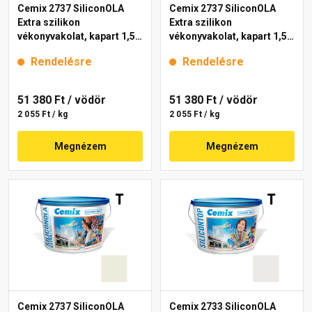
Cemix 2737 SiliconOLA
Cemix 2737 SiliconOLA
Extra szilikon
Extra szilikon
vékonyvakolat, kapart 1,5
vékonyvakolat, kapart 1,5
mm 4131 cream 25 kg
mm 4201 cream 25 kg
Rendelésre
Rendelésre
51 380 Ft
/ vödör
51 380 Ft
/ vödör
2 055 Ft / kg
2 055 Ft / kg
Megnézem
Megnézem
Cemix 2737 SiliconOLA
Cemix 2733 SiliconOLA