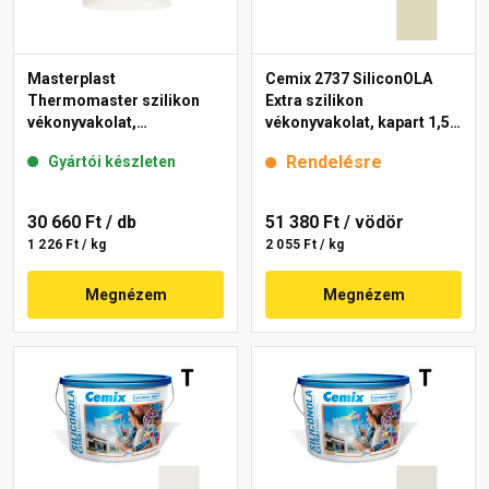
Masterplast
Cemix 2737 SiliconOLA
Thermomaster szilikon
Extra szilikon
vékonyvakolat,
vékonyvakolat, kapart 1,5
gördülőszemcsés 2 mm
mm 4221 cream 25 kg
Rendelésre
Gyártói készleten
fehér 25 kg
30 660 Ft
/ db
51 380 Ft
/ vödör
1 226 Ft / kg
2 055 Ft / kg
Megnézem
Megnézem