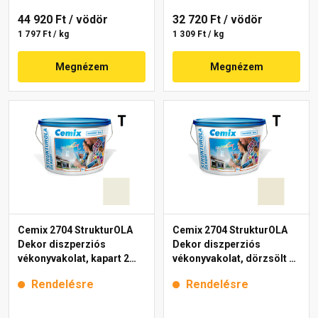
44 920 Ft
/ vödör
32 720 Ft
/ vödör
1 797 Ft / kg
1 309 Ft / kg
Megnézem
Megnézem
Cemix 2704 StrukturOLA
Cemix 2704 StrukturOLA
Dekor diszperziós
Dekor diszperziós
vékonyvakolat, kapart 2
vékonyvakolat, dörzsölt 2
mm 4191 cream 25 kg
mm 4201 cream 25 kg
Rendelésre
Rendelésre