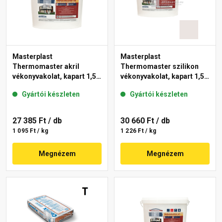
Masterplast
Masterplast
Thermomaster akril
Thermomaster szilikon
vékonyvakolat, kapart 1,5
vékonyvakolat, kapart 1,5
mm fehér 25 kg
mm 49-F 25 kg
Gyártói készleten
Gyártói készleten
27 385 Ft
/ db
30 660 Ft
/ db
1 095 Ft / kg
1 226 Ft / kg
Megnézem
Megnézem