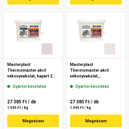
Masterplast
Masterplast
Thermomaster akril
Thermomaster akril
vékonyvakolat, kapart 2
vékonyvakolat,
mm 20-F 25 kg
gördülőszemcsés 2 mm
Gyártói készleten
Gyártói készleten
49-F 25 kg
27 385 Ft
/ db
27 385 Ft
/ db
1 095 Ft / kg
1 095 Ft / kg
Megnézem
Megnézem