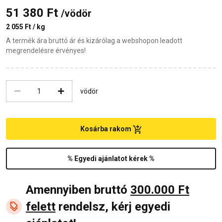
51 380 Ft
/vödör
2 055 Ft / kg
A termék ára bruttó ár és kizárólag a webshopon leadott
megrendelésre érvényes!
vödör
Kosárba rakom
% Egyedi ajánlatot kérek %
Amennyiben bruttó
300.000 Ft
felett
rendelsz, kérj egyedi