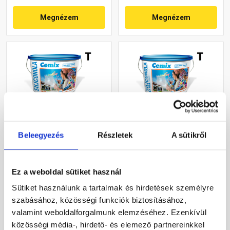
Megnézem
Megnézem
Beleegyezés
Részletek
A sütikről
Cemix 2733 SiliconOLA
Cemix 2737 SiliconOLA
szilikon vékonyvakolat,
Extra szilikon
kapart 1,5 mm 4211 cream
vékonyvakolat, kapart 1,5
25 kg
mm 4161 cream 25 kg
Ez a weboldal sütiket használ
Rendelésre
Rendelésre
Sütiket használunk a tartalmak és hirdetések személyre
szabásához, közösségi funkciók biztosításához,
44 920 Ft
/ vödör
51 380 Ft
/ vödör
valamint weboldalforgalmunk elemzéséhez. Ezenkívül
1 797 Ft / kg
2 055 Ft / kg
közösségi média-, hirdető- és elemező partnereinkkel