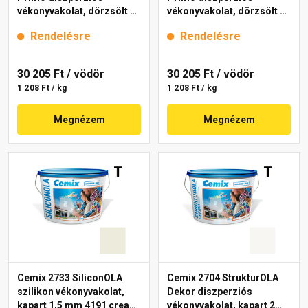
vékonyvakolat, dörzsölt 2
vékonyvakolat, dörzsölt 2
mm 4111 cream 25 kg
mm 4191 cream 25 kg
Rendelésre
Rendelésre
30 205 Ft
/ vödör
30 205 Ft
/ vödör
1 208 Ft / kg
1 208 Ft / kg
Megnézem
Megnézem
Cemix 2733 SiliconOLA
Cemix 2704 StrukturOLA
szilikon vékonyvakolat,
Dekor diszperziós
kapart 1,5 mm 4191 cream
vékonyvakolat, kapart 2