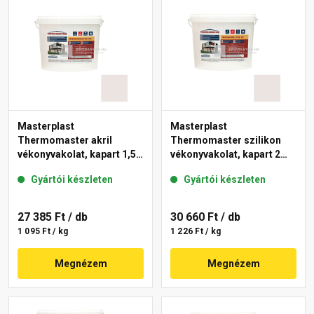
Masterplast
Masterplast
Thermomaster akril
Thermomaster szilikon
vékonyvakolat, kapart 1,5
vékonyvakolat, kapart 2
mm 49-F 25 kg
mm 49-F 25 kg
Gyártói készleten
Gyártói készleten
27 385 Ft
/ db
30 660 Ft
/ db
1 095 Ft / kg
1 226 Ft / kg
Megnézem
Megnézem