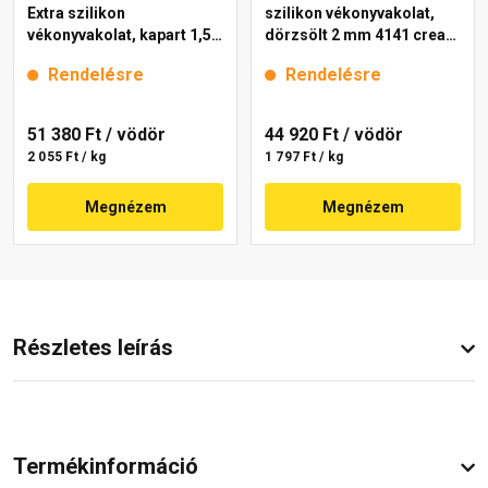
Extra szilikon
szilikon vékonyvakolat,
vékonyvakolat, kapart 1,5
dörzsölt 2 mm 4141 cream
mm 4191 cream 25 kg
25 kg
Rendelésre
Rendelésre
51 380 Ft
/ vödör
44 920 Ft
/ vödör
2 055 Ft / kg
1 797 Ft / kg
Megnézem
Megnézem
Részletes leírás
Termékinformáció