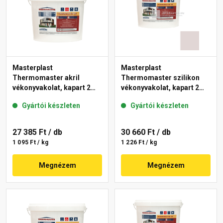
Masterplast
Masterplast
Thermomaster akril
Thermomaster szilikon
vékonyvakolat, kapart 2
vékonyvakolat, kapart 2
mm fehér 25 kg
mm 20-F 25 kg
Gyártói készleten
Gyártói készleten
27 385 Ft
/ db
30 660 Ft
/ db
1 095 Ft / kg
1 226 Ft / kg
Megnézem
Megnézem