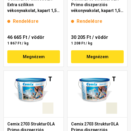
Extra szilikon
Primo diszperziós
vékonyvakolat, kapart 1,5
vékonyvakolat, kapart 1,5
mm 4000 white 25 kg
mm 4111 cream 25 kg
Rendelésre
Rendelésre
46 665 Ft
/ vödör
30 205 Ft
/ vödör
1 867 Ft / kg
1 208 Ft / kg
Megnézem
Megnézem
Cemix 2703 StrukturOLA
Cemix 2703 StrukturOLA
Primo diszperziós
Primo diszperziós