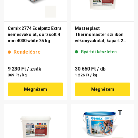
Cemix 2774 Edelputz Extra
Masterplast
nemesvakolat, dörzsölt 4
Thermomaster szilikon
mm 4000 white 25 kg
vékonyvakolat, kapart 2
mm fehér 25 kg
Rendelésre
Gyártói készleten
9 230 Ft
/ zsák
30 660 Ft
/ db
369 Ft / kg
1 226 Ft / kg
Megnézem
Megnézem