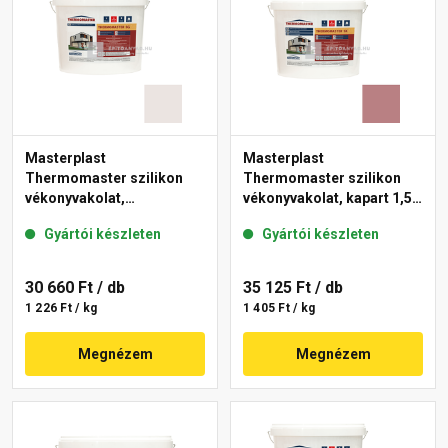
Masterplast
Masterplast
Thermomaster szilikon
Thermomaster szilikon
vékonyvakolat,
vékonyvakolat, kapart 1,5
gördülőszemcsés 2 mm
mm 25-C 25 kg
Gyártói készleten
Gyártói készleten
49-F 25 kg
30 660 Ft
/ db
35 125 Ft
/ db
1 226 Ft / kg
1 405 Ft / kg
Megnézem
Megnézem