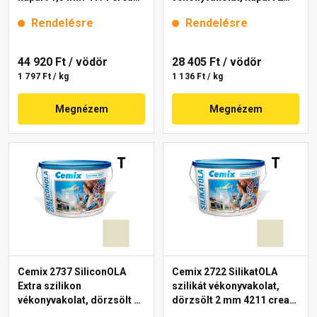
25 kg
mm 4000 white 25 kg
Rendelésre
Rendelésre
44 920 Ft
/ vödör
28 405 Ft
/ vödör
1 797 Ft / kg
1 136 Ft / kg
Megnézem
Megnézem
Cemix 2737 SiliconOLA
Cemix 2722 SilikatOLA
Extra szilikon
szilikát vékonyvakolat,
vékonyvakolat, dörzsölt 2
dörzsölt 2 mm 4211 cream
mm 4211 cream 25 kg
25 kg