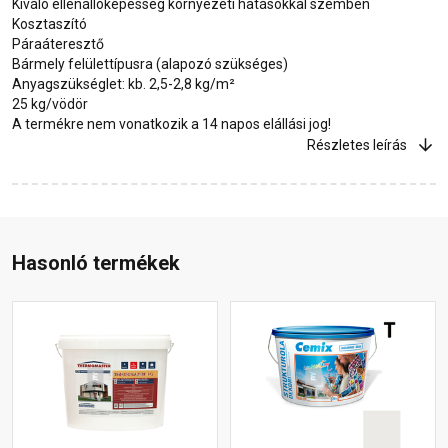
Kiváló ellenállóképesség környezeti hatásokkal szemben
Kosztaszító
Páraáteresztő
Bármely felülettípusra (alapozó szükséges)
Anyagszükséglet: kb. 2,5-2,8 kg/m²
25 kg/vödör
A termékre nem vonatkozik a 14 napos elállási jog!
Részletes leírás
Hasonló termékek