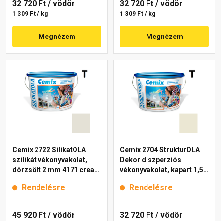
32 720 Ft
/ vödör
32 720 Ft
/ vödör
1 309 Ft / kg
1 309 Ft / kg
Megnézem
Megnézem
Cemix 2722 SilikatOLA
Cemix 2704 StrukturOLA
szilikát vékonyvakolat,
Dekor diszperziós
dörzsölt 2 mm 4171 cream
vékonyvakolat, kapart 1,5
25 kg
mm 4201 cream 25 kg
Rendelésre
Rendelésre
45 920 Ft
/ vödör
32 720 Ft
/ vödör