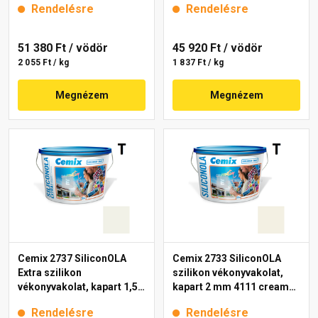
Rendelésre
Rendelésre
51 380 Ft
/ vödör
45 920 Ft
/ vödör
2 055 Ft / kg
1 837 Ft / kg
Megnézem
Megnézem
Cemix 2737 SiliconOLA
Cemix 2733 SiliconOLA
Extra szilikon
szilikon vékonyvakolat,
vékonyvakolat, kapart 1,5
kapart 2 mm 4111 cream
mm 4121 cream 25 kg
25 kg
Rendelésre
Rendelésre