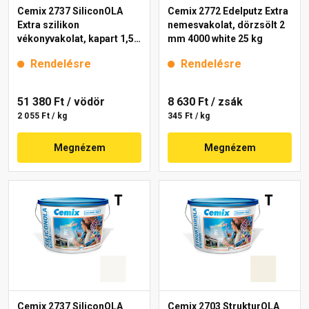
Cemix 2737 SiliconOLA
Cemix 2772 Edelputz Extra
Extra szilikon
nemesvakolat, dörzsölt 2
vékonyvakolat, kapart 1,5
mm 4000 white 25 kg
mm 4181 cream 25 kg
Rendelésre
Rendelésre
51 380 Ft
/ vödör
8 630 Ft
/ zsák
2 055 Ft / kg
345 Ft / kg
Megnézem
Megnézem
Cemix 2737 SiliconOLA
Cemix 2703 StrukturOLA