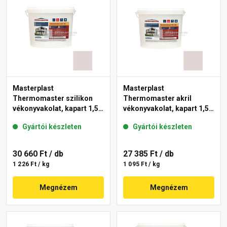
Masterplast
Masterplast
Thermomaster szilikon
Thermomaster akril
vékonyvakolat, kapart 1,5
vékonyvakolat, kapart 1,5
mm 20-F 25 kg
mm 20-F 25 kg
Gyártói készleten
Gyártói készleten
30 660 Ft
/ db
27 385 Ft
/ db
1 226 Ft / kg
1 095 Ft / kg
Megnézem
Megnézem