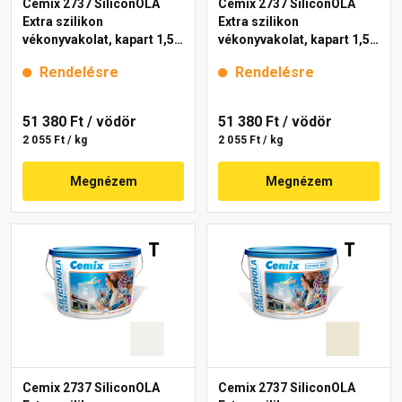
Cemix 2737 SiliconOLA
Cemix 2737 SiliconOLA
Extra szilikon
Extra szilikon
vékonyvakolat, kapart 1,5
vékonyvakolat, kapart 1,5
mm 4171 cream 25 kg
mm 4211 cream 25 kg
Rendelésre
Rendelésre
51 380 Ft
/ vödör
51 380 Ft
/ vödör
2 055 Ft / kg
2 055 Ft / kg
Megnézem
Megnézem
Cemix 2737 SiliconOLA
Cemix 2737 SiliconOLA