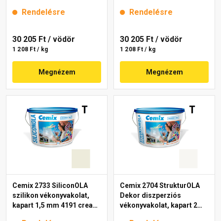
mm 4111 cream 25 kg
mm 4191 cream 25 kg
Rendelésre
Rendelésre
30 205 Ft
/ vödör
30 205 Ft
/ vödör
1 208 Ft / kg
1 208 Ft / kg
Megnézem
Megnézem
Cemix 2733 SiliconOLA
Cemix 2704 StrukturOLA
szilikon vékonyvakolat,
Dekor diszperziós
kapart 1,5 mm 4191 cream
vékonyvakolat, kapart 2
25 kg
mm 4000 white 25 kg