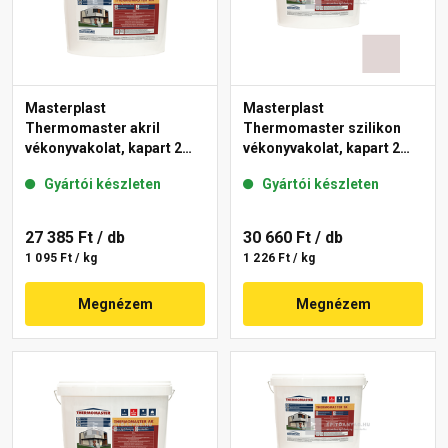
Masterplast
Masterplast
Thermomaster akril
Thermomaster szilikon
vékonyvakolat, kapart 2
vékonyvakolat, kapart 2
mm fehér 25 kg
mm 20-F 25 kg
Gyártói készleten
Gyártói készleten
27 385 Ft
/ db
30 660 Ft
/ db
1 095 Ft / kg
1 226 Ft / kg
Megnézem
Megnézem