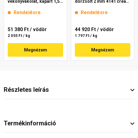
vékonyvakolat, kapart 1,5
dörzsölt 2 mm 4141 cream
mm 4111 cream 25 kg
25 kg
Rendelésre
Rendelésre
51 380 Ft
/ vödör
44 920 Ft
/ vödör
2 055 Ft / kg
1 797 Ft / kg
Megnézem
Megnézem
Részletes leírás
Termékinformáció