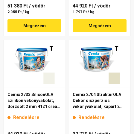
51 380 Ft
/ vödör
44 920 Ft
/ vödör
2 055 Ft / kg
1 797 Ft / kg
Megnézem
Megnézem
Cemix 2733 SiliconOLA
Cemix 2704 StrukturOLA
szilikon vékonyvakolat,
Dekor diszperziós
dörzsölt 2 mm 4121 cream
vékonyvakolat, kapart 2
25 kg
mm 4211 cream 25 kg
Rendelésre
Rendelésre
44 920 Ft
/ vödör
32 720 Ft
/ vödör