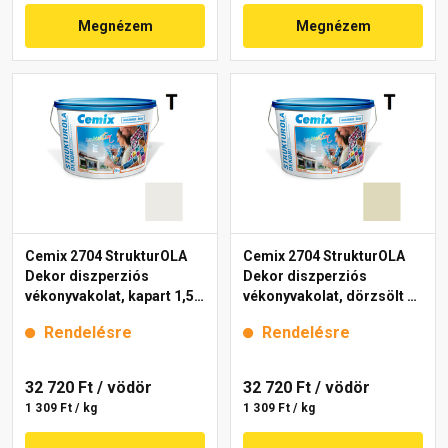
Megnézem
Megnézem
Cemix 2704 StrukturOLA
Cemix 2704 StrukturOLA
Dekor diszperziós
Dekor diszperziós
vékonyvakolat, kapart 1,5
vékonyvakolat, dörzsölt 2
mm 4181 cream 25 kg
mm 4221 cream 25 kg
Rendelésre
Rendelésre
32 720 Ft
/ vödör
32 720 Ft
/ vödör
1 309 Ft / kg
1 309 Ft / kg