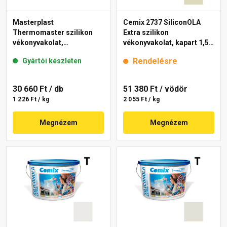
Masterplast
Cemix 2737 SiliconOLA
Thermomaster szilikon
Extra szilikon
vékonyvakolat,
vékonyvakolat, kapart 1,5
gördülőszemcsés 2 mm
mm 4221 cream 25 kg
Rendelésre
Gyártói készleten
fehér 25 kg
30 660 Ft
/ db
51 380 Ft
/ vödör
1 226 Ft / kg
2 055 Ft / kg
Megnézem
Megnézem