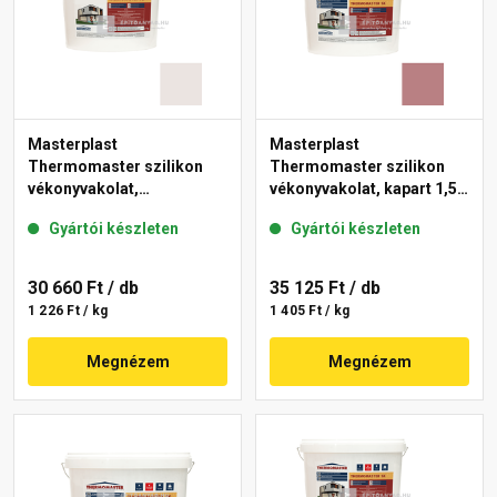
Masterplast
Masterplast
Thermomaster szilikon
Thermomaster szilikon
vékonyvakolat,
vékonyvakolat, kapart 1,5
gördülőszemcsés 2 mm
mm 25-C 25 kg
Gyártói készleten
Gyártói készleten
49-F 25 kg
30 660 Ft
/ db
35 125 Ft
/ db
1 226 Ft / kg
1 405 Ft / kg
Megnézem
Megnézem