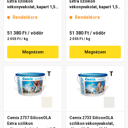
Extra szilikon
Extra szilikon
vékonyvakolat, kapart 1,5
vékonyvakolat, kapart 1,5
mm 4131 cream 25 kg
mm 4201 cream 25 kg
Rendelésre
Rendelésre
51 380 Ft
/ vödör
51 380 Ft
/ vödör
2 055 Ft / kg
2 055 Ft / kg
Megnézem
Megnézem
Cemix 2737 SiliconOLA
Cemix 2733 SiliconOLA
Extra szilikon
szilikon vékonyvakolat,