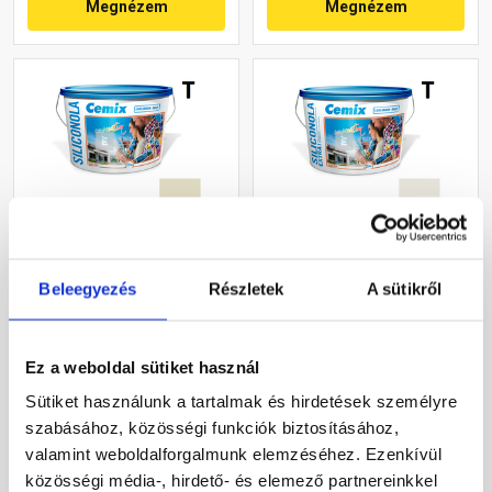
Megnézem
Megnézem
Cemix 2733 SiliconOLA
Cemix 2737 SiliconOLA
szilikon vékonyvakolat,
Extra szilikon
Beleegyezés
Részletek
A sütikről
kapart 1,5 mm 4211 cream
vékonyvakolat, kapart 1,5
25 kg
mm 4161 cream 25 kg
Rendelésre
Rendelésre
Ez a weboldal sütiket használ
Sütiket használunk a tartalmak és hirdetések személyre
44 920 Ft
/ vödör
51 380 Ft
/ vödör
szabásához, közösségi funkciók biztosításához,
1 797 Ft / kg
2 055 Ft / kg
valamint weboldalforgalmunk elemzéséhez. Ezenkívül
Megnézem
Megnézem
közösségi média-, hirdető- és elemező partnereinkkel