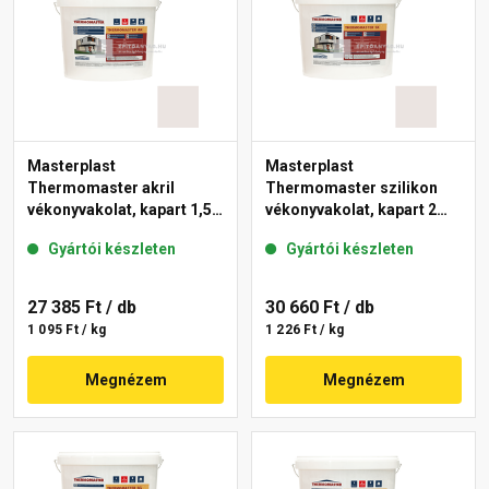
Masterplast
Masterplast
Thermomaster akril
Thermomaster szilikon
vékonyvakolat, kapart 1,5
vékonyvakolat, kapart 2
mm 49-F 25 kg
mm 49-F 25 kg
Gyártói készleten
Gyártói készleten
27 385 Ft
/ db
30 660 Ft
/ db
1 095 Ft / kg
1 226 Ft / kg
Megnézem
Megnézem