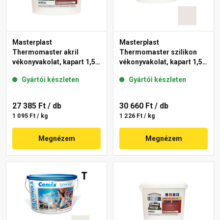
Masterplast
Masterplast
Thermomaster akril
Thermomaster szilikon
vékonyvakolat, kapart 1,5
vékonyvakolat, kapart 1,5
mm fehér 25 kg
mm 49-F 25 kg
Gyártói készleten
Gyártói készleten
27 385 Ft
/ db
30 660 Ft
/ db
1 095 Ft / kg
1 226 Ft / kg
Megnézem
Megnézem