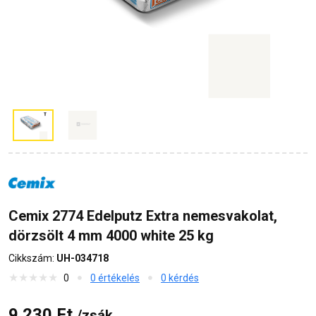
Cemix 2774 Edelputz Extra nemesvakolat,
dörzsölt 4 mm 4000 white 25 kg
Cikkszám:
UH-034718
0
0 értékelés
0 kérdés
9 230 Ft
/zsák