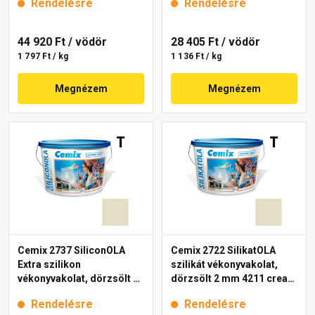
Rendelésre
Rendelésre
44 920 Ft
/ vödör
28 405 Ft
/ vödör
1 797 Ft / kg
1 136 Ft / kg
Megnézem
Megnézem
Cemix 2737 SiliconOLA
Cemix 2722 SilikatOLA
Extra szilikon
szilikát vékonyvakolat,
vékonyvakolat, dörzsölt 2
dörzsölt 2 mm 4211 cream
mm 4211 cream 25 kg
25 kg
Rendelésre
Rendelésre