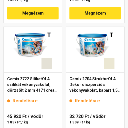
1 309 Ft / kg
1 309 Ft / kg
Megnézem
Megnézem
Cemix 2722 SilikatOLA
Cemix 2704 StrukturOLA
szilikát vékonyvakolat,
Dekor diszperziós
dörzsölt 2 mm 4171 cream
vékonyvakolat, kapart 1,5
25 kg
mm 4201 cream 25 kg
Rendelésre
Rendelésre
45 920 Ft
/ vödör
32 720 Ft
/ vödör
1 837 Ft / kg
1 309 Ft / kg