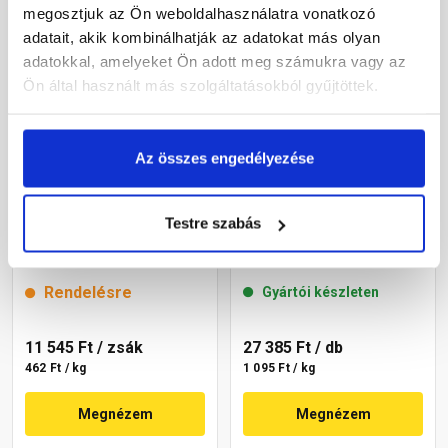
megosztjuk az Ön weboldalhasználatra vonatkozó
adatait, akik kombinálhatják az adatokat más olyan
adatokkal, amelyeket Ön adott meg számukra vagy az
Ön által használt más szolgáltatásokból gyűjtöttek.
Az összes engedélyezése
Cemix 2771 Edelputz Extra
Masterplast
Testre szabás
nemesvakolat, dörzsölt 1
Thermomaster akril
mm 4000 white 25 kg
vékonyvakolat, kapart 2
mm 49-F 25 kg
Rendelésre
Gyártói készleten
11 545 Ft
/ zsák
27 385 Ft
/ db
462 Ft / kg
1 095 Ft / kg
Megnézem
Megnézem