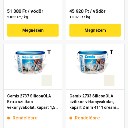
51 380 Ft
/ vödör
45 920 Ft
/ vödör
2 055 Ft / kg
1 837 Ft / kg
Megnézem
Megnézem
Cemix 2737 SiliconOLA
Cemix 2733 SiliconOLA
Extra szilikon
szilikon vékonyvakolat,
vékonyvakolat, kapart 1,5
kapart 2 mm 4111 cream
mm 4121 cream 25 kg
25 kg
Rendelésre
Rendelésre