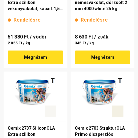
Extra szilikon
nemesvakolat, dörzsölt 2
vékonyvakolat, kapart 1,5
mm 4000 white 25 kg
mm 4181 cream 25 kg
Rendelésre
Rendelésre
51 380 Ft
/ vödör
8 630 Ft
/ zsák
2 055 Ft / kg
345 Ft / kg
Megnézem
Megnézem
Cemix 2737 SiliconOLA
Cemix 2703 StrukturOLA
Extra szilikon
Primo diszperziós