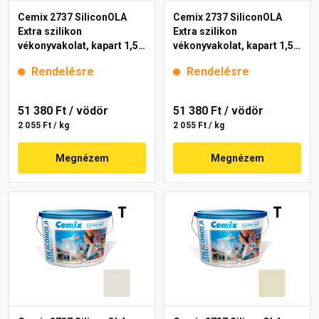
Cemix 2737 SiliconOLA
Cemix 2737 SiliconOLA
Extra szilikon
Extra szilikon
vékonyvakolat, kapart 1,5
vékonyvakolat, kapart 1,5
mm 4141 cream 25 kg
mm 4151 cream 25 kg
Rendelésre
Rendelésre
51 380 Ft
/ vödör
51 380 Ft
/ vödör
2 055 Ft / kg
2 055 Ft / kg
Megnézem
Megnézem