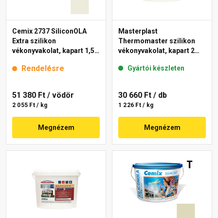
Cemix 2737 SiliconOLA
Masterplast
Extra szilikon
Thermomaster szilikon
vékonyvakolat, kapart 1,5
vékonyvakolat, kapart 2
mm 4191 cream 25 kg
mm fehér 25 kg
Rendelésre
Gyártói készleten
51 380 Ft
/ vödör
30 660 Ft
/ db
2 055 Ft / kg
1 226 Ft / kg
Megnézem
Megnézem