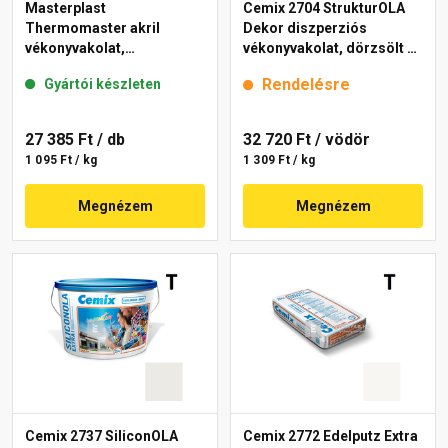
Masterplast
Cemix 2704 StrukturOLA
Thermomaster akril
Dekor diszperziós
vékonyvakolat,
vékonyvakolat, dörzsölt 2
gördülőszemcsés 2 mm
mm 4141 cream 25 kg
Rendelésre
Gyártói készleten
fehér 25 kg
27 385 Ft
/ db
32 720 Ft
/ vödör
1 095 Ft / kg
1 309 Ft / kg
Megnézem
Megnézem
Cemix 2737 SiliconOLA
Cemix 2772 Edelputz Extra