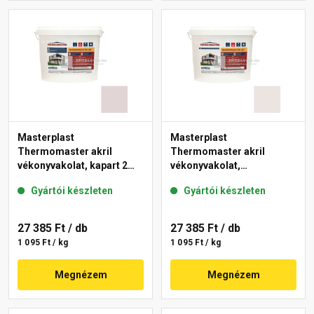
Masterplast
Masterplast
Thermomaster akril
Thermomaster akril
vékonyvakolat, kapart 2
vékonyvakolat,
mm 20-F 25 kg
gördülőszemcsés 2 mm
Gyártói készleten
Gyártói készleten
49-F 25 kg
27 385 Ft
/ db
27 385 Ft
/ db
1 095 Ft / kg
1 095 Ft / kg
Megnézem
Megnézem