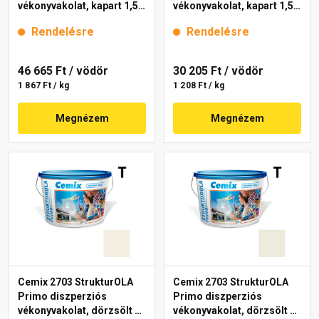
vékonyvakolat, kapart 1,5
vékonyvakolat, kapart 1,5
mm 4000 white 25 kg
mm 4111 cream 25 kg
Rendelésre
Rendelésre
46 665 Ft
/ vödör
30 205 Ft
/ vödör
1 867 Ft / kg
1 208 Ft / kg
Megnézem
Megnézem
Cemix 2703 StrukturOLA
Cemix 2703 StrukturOLA
Primo diszperziós
Primo diszperziós
vékonyvakolat, dörzsölt 2
vékonyvakolat, dörzsölt 2