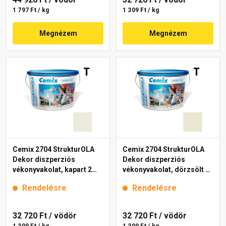
1 797 Ft / kg
1 309 Ft / kg
Megnézem
Megnézem
Cemix 2704 StrukturOLA
Cemix 2704 StrukturOLA
Dekor diszperziós
Dekor diszperziós
vékonyvakolat, kapart 2
vékonyvakolat, dörzsölt 2
mm 4191 cream 25 kg
mm 4201 cream 25 kg
Rendelésre
Rendelésre
32 720 Ft
/ vödör
32 720 Ft
/ vödör