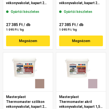
vékonyvakolat, kapart 2
vékonyvakolat, kapart 2
mm 49-C 25 kg
mm 14-E 25 kg
Gyártói készleten
Gyártói készleten
27 385 Ft
/ db
27 385 Ft
/ db
1 095 Ft / kg
1 095 Ft / kg
Megnézem
Megnézem
Masterplast
Masterplast
Thermomaster szilikon
Thermomaster akril
vékonyvakolat, kapart 2
vékonyvakolat, kapart 1,5