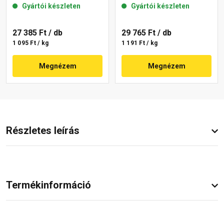
Gyártói készleten
Gyártói készleten
09-C 25 kg
27 385 Ft
/ db
29 765 Ft
/ db
1 095 Ft / kg
1 191 Ft / kg
Megnézem
Megnézem
Részletes leírás
Termékinformáció