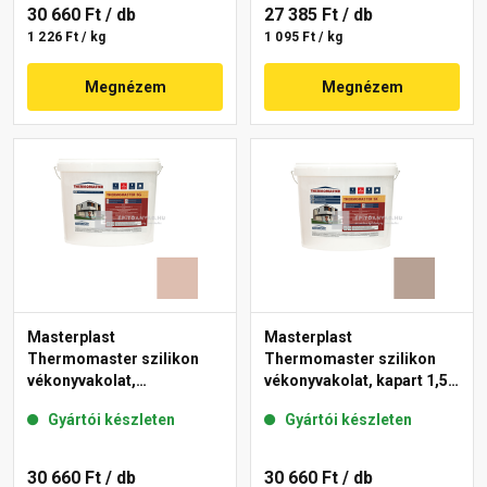
30 660 Ft
/ db
27 385 Ft
/ db
1 226 Ft / kg
1 095 Ft / kg
Megnézem
Megnézem
Masterplast
Masterplast
Thermomaster szilikon
Thermomaster szilikon
vékonyvakolat,
vékonyvakolat, kapart 1,5
gördülőszemcsés 2 mm
mm 44-C 25 kg
Gyártói készleten
Gyártói készleten
13-D 25 kg
30 660 Ft
/ db
30 660 Ft
/ db