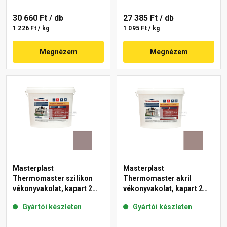
30 660 Ft
/ db
27 385 Ft
/ db
1 226 Ft / kg
1 095 Ft / kg
Megnézem
Megnézem
Masterplast
Masterplast
Thermomaster szilikon
Thermomaster akril
vékonyvakolat, kapart 2
vékonyvakolat, kapart 2
mm 20-C 25 kg
mm 18-C 25 kg
Gyártói készleten
Gyártói készleten