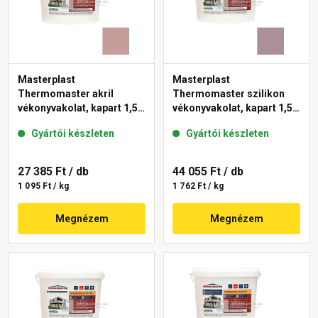
Masterplast
Masterplast
Thermomaster akril
Thermomaster szilikon
vékonyvakolat, kapart 1,5
vékonyvakolat, kapart 1,5
mm 19-D 25 kg
mm 27-C 25 kg
Gyártói készleten
Gyártói készleten
27 385 Ft
/ db
44 055 Ft
/ db
1 095 Ft / kg
1 762 Ft / kg
Megnézem
Megnézem