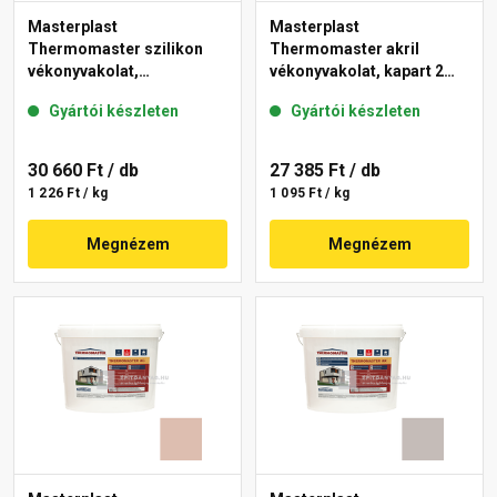
Masterplast
Masterplast
Thermomaster szilikon
Thermomaster akril
vékonyvakolat,
vékonyvakolat, kapart 2
gördülőszemcsés 2 mm
mm 13-D 25 kg
Gyártói készleten
Gyártói készleten
14-D 25 kg
30 660 Ft
/ db
27 385 Ft
/ db
1 226 Ft / kg
1 095 Ft / kg
Megnézem
Megnézem