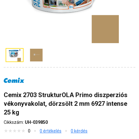
Cemix 2703 StrukturOLA Primo diszperziós
vékonyvakolat, dörzsölt 2 mm 6927 intense
25 kg
Cikkszám:
UH-039850
0
0 értékelés
0 kérdés