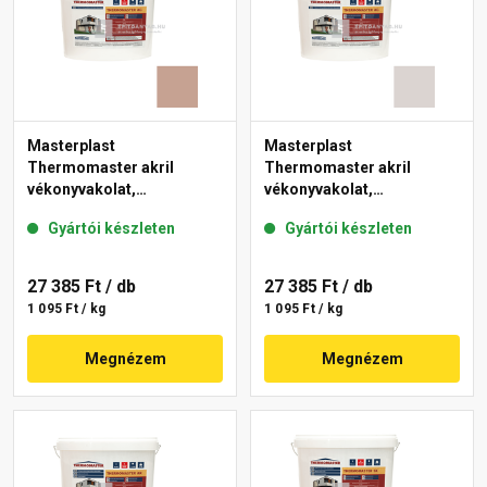
Masterplast
Masterplast
Thermomaster akril
Thermomaster akril
vékonyvakolat,
vékonyvakolat,
gördülőszemcsés 2 mm
gördülőszemcsés 2 mm
Gyártói készleten
Gyártói készleten
13-C 25 kg
49-E 25 kg
27 385 Ft
/ db
27 385 Ft
/ db
1 095 Ft / kg
1 095 Ft / kg
Megnézem
Megnézem