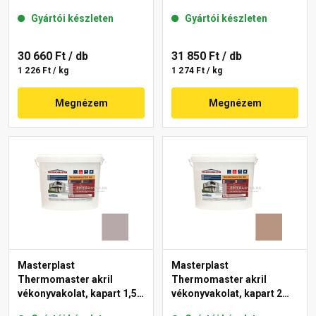
mm 14-C 25 kg
mm 27-D 25 kg
Gyártói készleten
Gyártói készleten
30 660 Ft
/ db
31 850 Ft
/ db
1 226 Ft / kg
1 274 Ft / kg
Megnézem
Megnézem
Masterplast
Masterplast
Thermomaster akril
Thermomaster akril
vékonyvakolat, kapart 1,5
vékonyvakolat, kapart 2
mm 20-D 25 kg
mm 09-C 25 kg