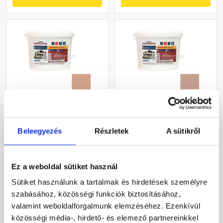
Masterplast
Masterplast
Thermomaster szilikon
Thermomaster szilikon
Beleegyezés
Részletek
A sütikről
vékonyvakolat, kapart 2
vékonyvakolat, kapart 2
mm 12-C 25 kg
mm 13-C 25 kg
Gyártói készleten
Gyártói készleten
Ez a weboldal sütiket használ
30 660 Ft
/ db
30 660 Ft
/ db
Sütiket használunk a tartalmak és hirdetések személyre
1 226 Ft / kg
1 226 Ft / kg
szabásához, közösségi funkciók biztosításához,
valamint weboldalforgalmunk elemzéséhez. Ezenkívül
Megnézem
Megnézem
közösségi média-, hirdető- és elemező partnereinkkel