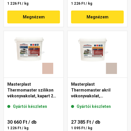
1 226 Ft / kg
1 226 Ft / kg
Megnézem
Megnézem
Masterplast
Masterplast
Thermomaster szilikon
Thermomaster akril
vékonyvakolat, kapart 2
vékonyvakolat,
mm 13-D 25 kg
gördülőszemcsés 2 mm
Gyártói készleten
Gyártói készleten
44-D 25 kg
30 660 Ft
/ db
27 385 Ft
/ db
1 226 Ft / kg
1 095 Ft / kg