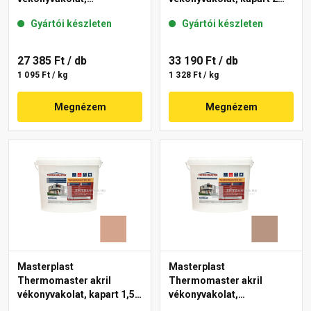
gördülőszemcsés 2 mm
mm 19-C 25 kg
Gyártói készleten
Gyártói készleten
18-E 25 kg
27 385 Ft
/ db
33 190 Ft
/ db
1 095 Ft / kg
1 328 Ft / kg
Megnézem
Megnézem
Masterplast
Masterplast
Thermomaster akril
Thermomaster akril
vékonyvakolat, kapart 1,5
vékonyvakolat,
mm 12-C 25 kg
gördülőszemcsés 2 mm