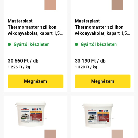
Masterplast
Masterplast
Thermomaster szilikon
Thermomaster szilikon
vékonyvakolat, kapart 1,5
vékonyvakolat, kapart 1,5
mm 12-C 25 kg
mm 09-C 25 kg
Gyártói készleten
Gyártói készleten
30 660 Ft
/ db
33 190 Ft
/ db
1 226 Ft / kg
1 328 Ft / kg
Megnézem
Megnézem