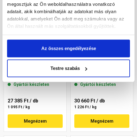
megosztjuk az Ön weboldalhasználatra vonatkozó
adatait, akik kombinálhatják az adatokat más olyan
adatokkal, amelyeket Ön adott meg számukra vagy az
Ön által használt más szolgáltatásokból gyűjtöttek.
Az összes engedélyezése
Masterplast
Masterplast
Thermomaster akril
Thermomaster szilikon
Testre szabás
vékonyvakolat, kapart 2
vékonyvakolat,
mm 09-D 25 kg
gördülőszemcsés 2 mm
Gyártói készleten
Gyártói készleten
14-C 25 kg
27 385 Ft
/ db
30 660 Ft
/ db
1 095 Ft / kg
1 226 Ft / kg
Megnézem
Megnézem