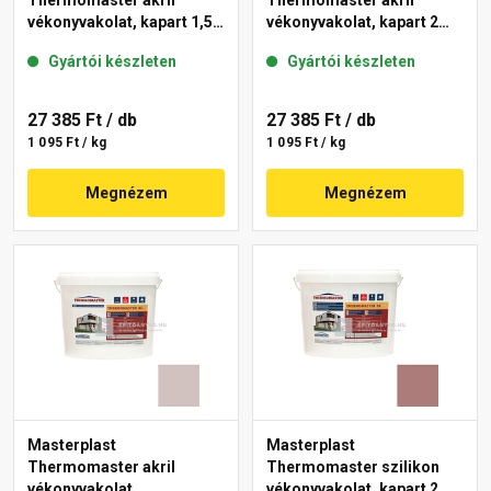
Thermomaster akril
Thermomaster akril
vékonyvakolat, kapart 1,5
vékonyvakolat, kapart 2
mm 44-C 25 kg
mm 14-C 25 kg
Gyártói készleten
Gyártói készleten
27 385 Ft
/ db
27 385 Ft
/ db
1 095 Ft / kg
1 095 Ft / kg
Megnézem
Megnézem
Masterplast
Masterplast
Thermomaster akril
Thermomaster szilikon
vékonyvakolat,
vékonyvakolat, kapart 2