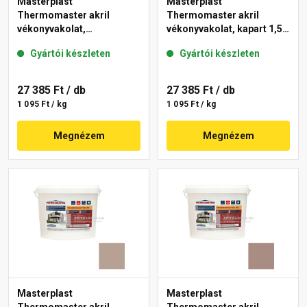
Masterplast
Masterplast
Thermomaster akril
Thermomaster akril
vékonyvakolat,
vékonyvakolat, kapart 1,5
gördülőszemcsés 2 mm
mm 49-D 25 kg
Gyártói készleten
Gyártói készleten
13-D 25 kg
27 385 Ft
/ db
27 385 Ft
/ db
1 095 Ft / kg
1 095 Ft / kg
Megnézem
Megnézem
Masterplast
Masterplast