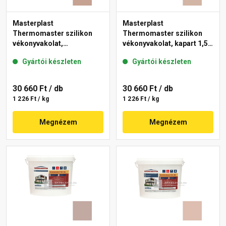
Masterplast
Masterplast
Thermomaster szilikon
Thermomaster szilikon
vékonyvakolat,
vékonyvakolat, kapart 1,5
gördülőszemcsés 2 mm
mm 09-D 25 kg
Gyártói készleten
Gyártói készleten
13-C 25 kg
30 660 Ft
/ db
30 660 Ft
/ db
1 226 Ft / kg
1 226 Ft / kg
Megnézem
Megnézem