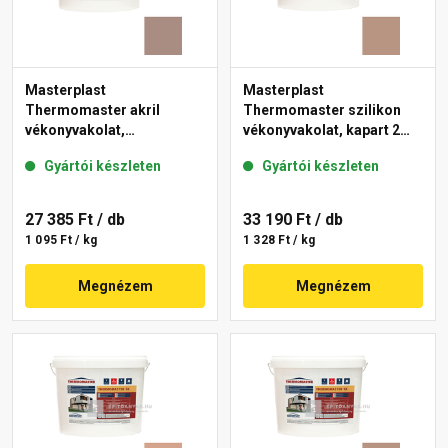
Masterplast
Masterplast
Thermomaster akril
Thermomaster szilikon
vékonyvakolat,
vékonyvakolat, kapart 2
gördülőszemcsés 2 mm
mm 09-C 25 kg
Gyártói készleten
Gyártói készleten
14-C 25 kg
27 385 Ft
/ db
33 190 Ft
/ db
1 095 Ft / kg
1 328 Ft / kg
Megnézem
Megnézem