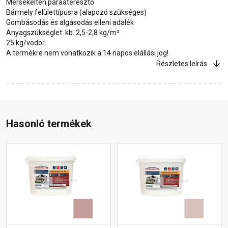
Mérsékelten páraáteresztő
Bármely felülettípusra (alapozó szükséges)
Gombásodás és algásodás elleni adalék
Anyagszükséglet: kb. 2,5-2,8 kg/m²
25 kg/vödör
A termékre nem vonatkozik a 14 napos elállási jog!
Részletes leírás
Hasonló termékek