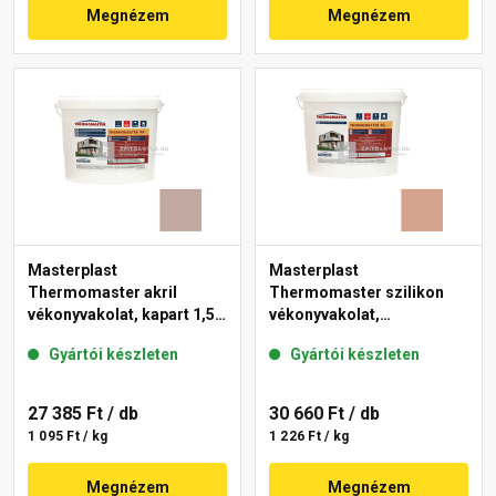
Megnézem
Megnézem
Masterplast
Masterplast
Thermomaster akril
Thermomaster szilikon
vékonyvakolat, kapart 1,5
vékonyvakolat,
mm 14-D 25 kg
gördülőszemcsés 2 mm
Gyártói készleten
Gyártói készleten
12-C 25 kg
27 385 Ft
/ db
30 660 Ft
/ db
1 095 Ft / kg
1 226 Ft / kg
Megnézem
Megnézem