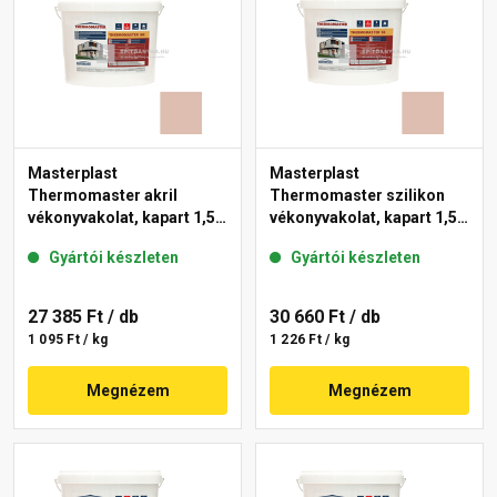
Masterplast
Masterplast
Thermomaster akril
Thermomaster szilikon
vékonyvakolat, kapart 1,5
vékonyvakolat, kapart 1,5
mm 13-D 25 kg
mm 13-D 25 kg
Gyártói készleten
Gyártói készleten
27 385 Ft
/ db
30 660 Ft
/ db
1 095 Ft / kg
1 226 Ft / kg
Megnézem
Megnézem