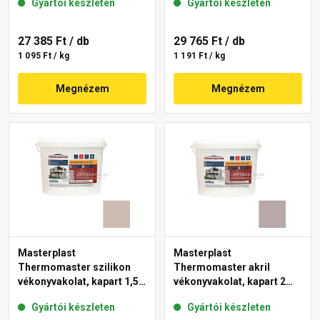
Gyártói készleten
Gyártói készleten
27 385 Ft
/ db
29 765 Ft
/ db
1 095 Ft / kg
1 191 Ft / kg
Megnézem
Megnézem
Masterplast
Masterplast
Thermomaster szilikon
Thermomaster akril
vékonyvakolat, kapart 1,5
vékonyvakolat, kapart 2
mm 44-D 25 kg
mm 20-D 25 kg
Gyártói készleten
Gyártói készleten