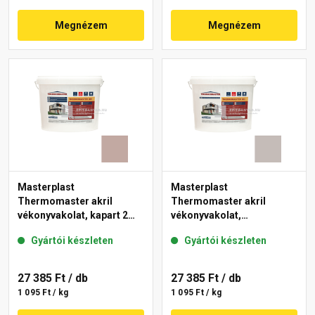
Megnézem
Megnézem
Masterplast
Masterplast
Thermomaster akril
Thermomaster akril
vékonyvakolat, kapart 2
vékonyvakolat,
mm 14-D 25 kg
gördülőszemcsés 2 mm
Gyártói készleten
Gyártói készleten
49-D 25 kg
27 385 Ft
/ db
27 385 Ft
/ db
1 095 Ft / kg
1 095 Ft / kg