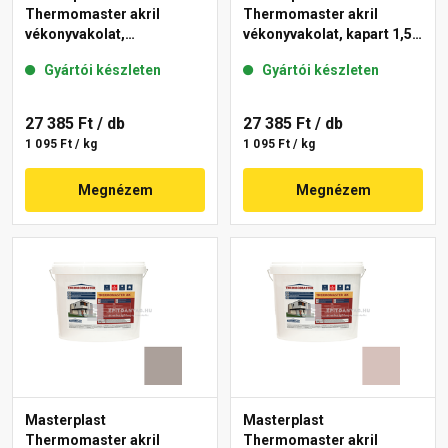
Thermomaster akril
Thermomaster akril
vékonyvakolat,
vékonyvakolat, kapart 1,5
gördülőszemcsés 2 mm
mm 49-C 25 kg
Gyártói készleten
Gyártói készleten
44-E 25 kg
27 385 Ft
/ db
27 385 Ft
/ db
1 095 Ft / kg
1 095 Ft / kg
Megnézem
Megnézem
Masterplast
Masterplast
Thermomaster akril
Thermomaster akril