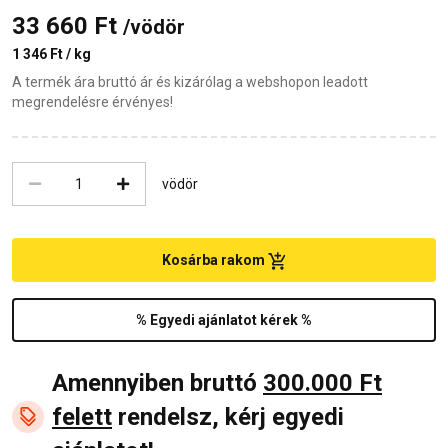
33 660 Ft
/vödör
1 346 Ft / kg
A termék ára bruttó ár és kizárólag a webshopon leadott
megrendelésre érvényes!
vödör
Kosárba rakom
% Egyedi ajánlatot kérek %
Amennyiben bruttó
300.000 Ft
felett
rendelsz, kérj egyedi