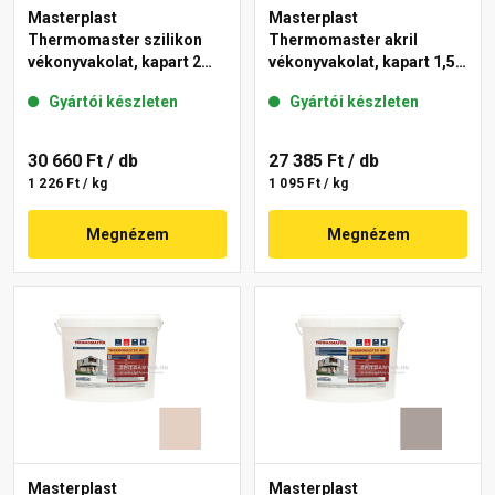
Masterplast
Masterplast
Thermomaster szilikon
Thermomaster akril
vékonyvakolat, kapart 2
vékonyvakolat, kapart 1,5
mm 19-D 25 kg
mm 14-E 25 kg
Gyártói készleten
Gyártói készleten
30 660 Ft
/ db
27 385 Ft
/ db
1 226 Ft / kg
1 095 Ft / kg
Megnézem
Megnézem
Masterplast
Masterplast