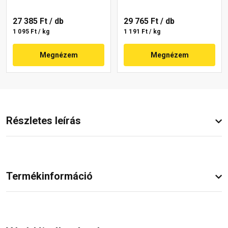
27 385 Ft
/ db
29 765 Ft
/ db
1 095 Ft / kg
1 191 Ft / kg
Megnézem
Megnézem
Részletes leírás
Termékinformáció