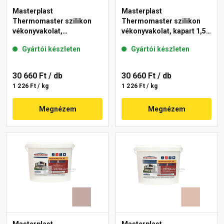
Masterplast
Masterplast
Thermomaster szilikon
Thermomaster szilikon
vékonyvakolat,
vékonyvakolat, kapart 1,5
gördülőszemcsés 2 mm
mm 09-D 25 kg
Gyártói készleten
Gyártói készleten
13-C 25 kg
30 660 Ft
/ db
30 660 Ft
/ db
1 226 Ft / kg
1 226 Ft / kg
Megnézem
Megnézem