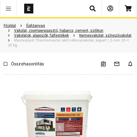
Keresés
Vásárlói vélemények
Kérdések és válaszok
Kapcsolódó cikkek
Főoldal
Építőanyag
Vakolat, csemperagasztó, habarcs, cement, szilikon
Vakolatok, alapozók, falfestékek
Nemesvakolat, színezővakolat
Masterplast Thermomaster akril vékonyvakolat, kapart 1,5 mm 20-C
25 kg
Összehasonlítás