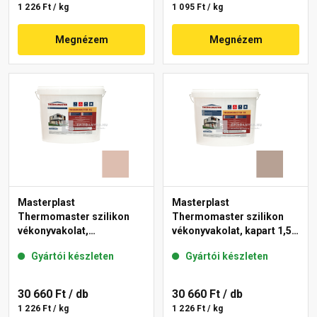
1 226 Ft / kg
1 095 Ft / kg
Megnézem
Megnézem
Masterplast
Masterplast
Thermomaster szilikon
Thermomaster szilikon
vékonyvakolat,
vékonyvakolat, kapart 1,5
gördülőszemcsés 2 mm
mm 44-C 25 kg
Gyártói készleten
Gyártói készleten
13-D 25 kg
30 660 Ft
/ db
30 660 Ft
/ db
1 226 Ft / kg
1 226 Ft / kg