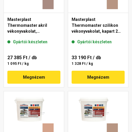
Masterplast
Masterplast
Thermomaster akril
Thermomaster szilikon
vékonyvakolat,
vékonyvakolat, kapart 2
gördülőszemcsés 2 mm
mm 09-C 25 kg
Gyártói készleten
Gyártói készleten
14-C 25 kg
27 385 Ft
/ db
33 190 Ft
/ db
1 095 Ft / kg
1 328 Ft / kg
Megnézem
Megnézem