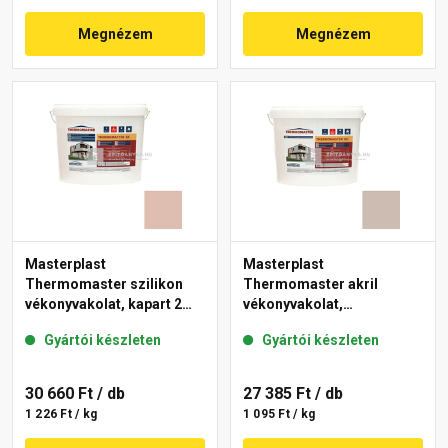
Megnézem
Megnézem
Masterplast
Masterplast
Thermomaster szilikon
Thermomaster akril
vékonyvakolat, kapart 2
vékonyvakolat,
mm 13-D 25 kg
gördülőszemcsés 2 mm
Gyártói készleten
Gyártói készleten
44-D 25 kg
30 660 Ft
/ db
27 385 Ft
/ db
1 226 Ft / kg
1 095 Ft / kg