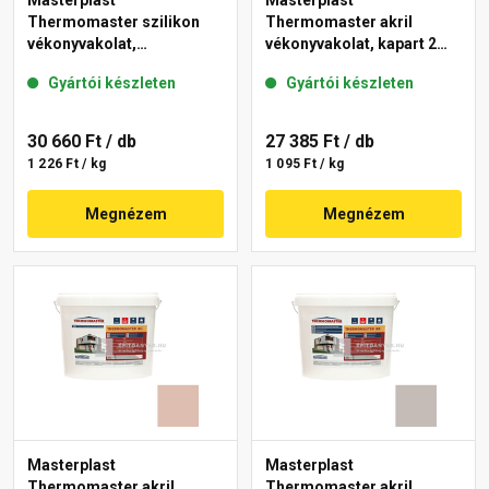
Masterplast
Masterplast
Thermomaster szilikon
Thermomaster akril
vékonyvakolat,
vékonyvakolat, kapart 2
gördülőszemcsés 2 mm
mm 13-D 25 kg
Gyártói készleten
Gyártói készleten
14-D 25 kg
30 660 Ft
/ db
27 385 Ft
/ db
1 226 Ft / kg
1 095 Ft / kg
Megnézem
Megnézem
Masterplast
Masterplast
Thermomaster akril
Thermomaster akril