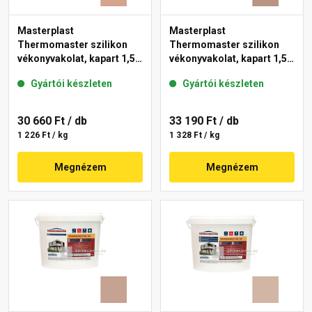
Masterplast
Masterplast
Thermomaster szilikon
Thermomaster szilikon
vékonyvakolat, kapart 1,5
vékonyvakolat, kapart 1,5
mm 12-C 25 kg
mm 09-C 25 kg
Gyártói készleten
Gyártói készleten
30 660 Ft
/ db
33 190 Ft
/ db
1 226 Ft / kg
1 328 Ft / kg
Megnézem
Megnézem