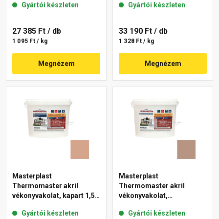
Gyártói készleten
Gyártói készleten
18-E 25 kg
27 385 Ft
/ db
33 190 Ft
/ db
1 095 Ft / kg
1 328 Ft / kg
Megnézem
Megnézem
Masterplast
Masterplast
Thermomaster akril
Thermomaster akril
vékonyvakolat, kapart 1,5
vékonyvakolat,
mm 12-C 25 kg
gördülőszemcsés 2 mm
Gyártói készleten
Gyártói készleten
09-C 25 kg