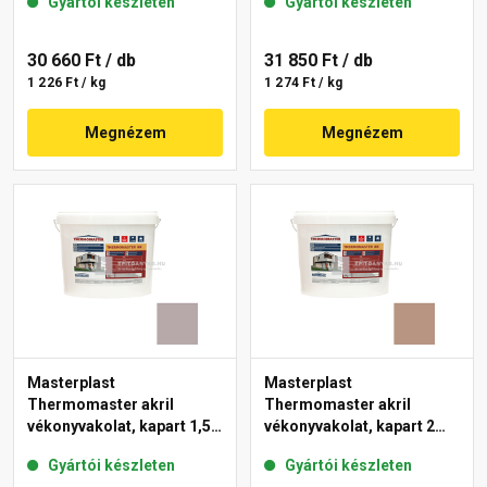
Gyártói készleten
Gyártói készleten
30 660 Ft
/ db
31 850 Ft
/ db
1 226 Ft / kg
1 274 Ft / kg
Megnézem
Megnézem
Masterplast
Masterplast
Thermomaster akril
Thermomaster akril
vékonyvakolat, kapart 1,5
vékonyvakolat, kapart 2
mm 20-D 25 kg
mm 09-C 25 kg
Gyártói készleten
Gyártói készleten