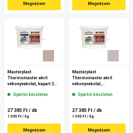
Megnézem
Megnézem
Masterplast
Masterplast
Thermomaster akril
Thermomaster akril
vékonyvakolat, kapart 2
vékonyvakolat,
mm 14-D 25 kg
gördülőszemcsés 2 mm
Gyártói készleten
Gyártói készleten
49-D 25 kg
27 385 Ft
/ db
27 385 Ft
/ db
1 095 Ft / kg
1 095 Ft / kg
Megnézem
Megnézem