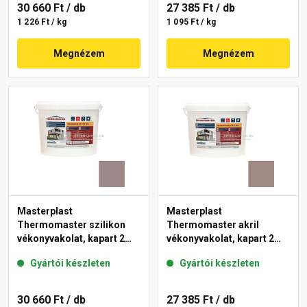
30 660 Ft
/ db
27 385 Ft
/ db
1 226 Ft / kg
1 095 Ft / kg
Megnézem
Megnézem
Masterplast
Masterplast
Thermomaster szilikon
Thermomaster akril
vékonyvakolat, kapart 2
vékonyvakolat, kapart 2
mm 20-C 25 kg
mm 18-C 25 kg
Gyártói készleten
Gyártói készleten
30 660 Ft
/ db
27 385 Ft
/ db