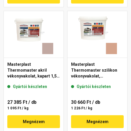
Masterplast
Masterplast
Thermomaster akril
Thermomaster szilikon
vékonyvakolat, kapart 1,5
vékonyvakolat,
mm 14-D 25 kg
gördülőszemcsés 2 mm
Gyártói készleten
Gyártói készleten
12-C 25 kg
27 385 Ft
/ db
30 660 Ft
/ db
1 095 Ft / kg
1 226 Ft / kg
Megnézem
Megnézem