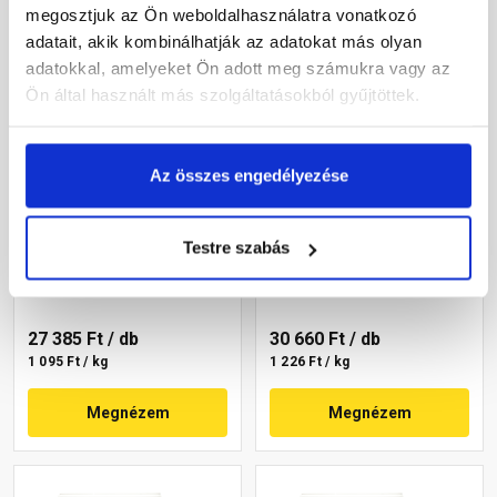
megosztjuk az Ön weboldalhasználatra vonatkozó
adatait, akik kombinálhatják az adatokat más olyan
adatokkal, amelyeket Ön adott meg számukra vagy az
Ön által használt más szolgáltatásokból gyűjtöttek.
Az összes engedélyezése
Masterplast
Masterplast
Thermomaster akril
Thermomaster szilikon
vékonyvakolat, kapart 2
vékonyvakolat,
Testre szabás
mm 09-D 25 kg
gördülőszemcsés 2 mm
Gyártói készleten
Gyártói készleten
14-C 25 kg
27 385 Ft
/ db
30 660 Ft
/ db
1 095 Ft / kg
1 226 Ft / kg
Megnézem
Megnézem