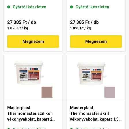
mm 49-C 25 kg
mm 14-E 25 kg
Gyártói készleten
Gyártói készleten
27 385 Ft
/ db
27 385 Ft
/ db
1 095 Ft / kg
1 095 Ft / kg
Megnézem
Megnézem
Masterplast
Masterplast
Thermomaster szilikon
Thermomaster akril
vékonyvakolat, kapart 2
vékonyvakolat, kapart 1,5
mm 14-C 25 kg
mm 27-D 25 kg