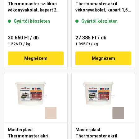
Thermomaster szilikon
Thermomaster akril
vékonyvakolat, kapart 2
vékonyvakolat, kapart 1,5
mm 19-D 25 kg
mm 14-E 25 kg
Gyártói készleten
Gyártói készleten
30 660 Ft
/ db
27 385 Ft
/ db
1 226 Ft / kg
1 095 Ft / kg
Megnézem
Megnézem
Masterplast
Masterplast
Thermomaster akril
Thermomaster akril