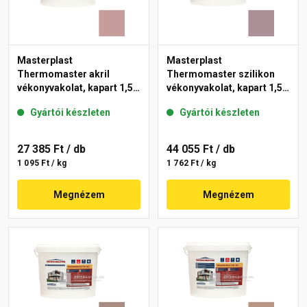
Masterplast
Masterplast
Thermomaster akril
Thermomaster szilikon
vékonyvakolat, kapart 1,5
vékonyvakolat, kapart 1,5
mm 19-D 25 kg
mm 27-C 25 kg
Gyártói készleten
Gyártói készleten
27 385 Ft
/ db
44 055 Ft
/ db
1 095 Ft / kg
1 762 Ft / kg
Megnézem
Megnézem