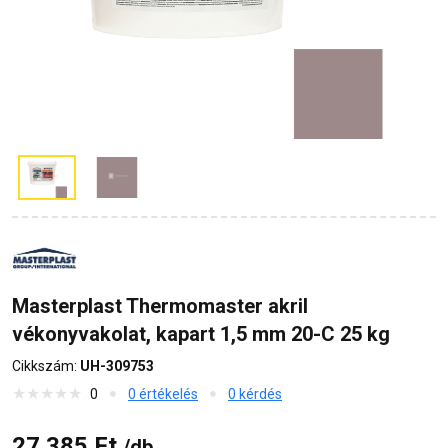
Masterplast Thermomaster akril
vékonyvakolat, kapart 1,5 mm 20-C 25 kg
Cikkszám:
UH-309753
0
0 értékelés
0 kérdés
27 385 Ft
/db