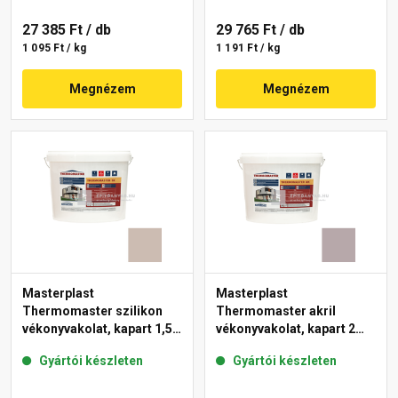
27 385 Ft
/ db
29 765 Ft
/ db
1 095 Ft / kg
1 191 Ft / kg
Megnézem
Megnézem
Masterplast
Masterplast
Thermomaster szilikon
Thermomaster akril
vékonyvakolat, kapart 1,5
vékonyvakolat, kapart 2
mm 44-D 25 kg
mm 20-D 25 kg
Gyártói készleten
Gyártói készleten