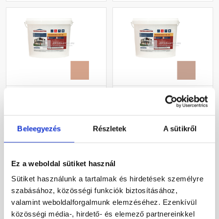
Masterplast
Masterplast
Thermomaster szilikon
Thermomaster szilikon
vékonyvakolat, kapart 2
vékonyvakolat, kapart 2
mm 12-C 25 kg
mm 13-C 25 kg
Beleegyezés
Részletek
A sütikről
Gyártói készleten
Gyártói készleten
30 660 Ft
/ db
30 660 Ft
/ db
Ez a weboldal sütiket használ
1 226 Ft / kg
1 226 Ft / kg
Sütiket használunk a tartalmak és hirdetések személyre
szabásához, közösségi funkciók biztosításához,
Megnézem
Megnézem
valamint weboldalforgalmunk elemzéséhez. Ezenkívül
közösségi média-, hirdető- és elemező partnereinkkel