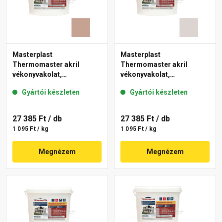
Masterplast
Masterplast
Thermomaster akril
Thermomaster akril
vékonyvakolat,
vékonyvakolat,
gördülőszemcsés 2 mm
gördülőszemcsés 2 mm
Gyártói készleten
Gyártói készleten
13-C 25 kg
49-E 25 kg
27 385 Ft
/ db
27 385 Ft
/ db
1 095 Ft / kg
1 095 Ft / kg
Megnézem
Megnézem