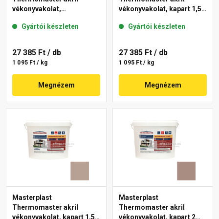
vékonyvakolat,
vékonyvakolat, kapart 1,5
gördülőszemcsés 2 mm
mm 49-D 25 kg
Gyártói készleten
Gyártói készleten
13-D 25 kg
27 385 Ft
/ db
27 385 Ft
/ db
1 095 Ft / kg
1 095 Ft / kg
Megnézem
Megnézem
Masterplast
Masterplast
Thermomaster akril
Thermomaster akril
vékonyvakolat, kapart 1,5
vékonyvakolat, kapart 2