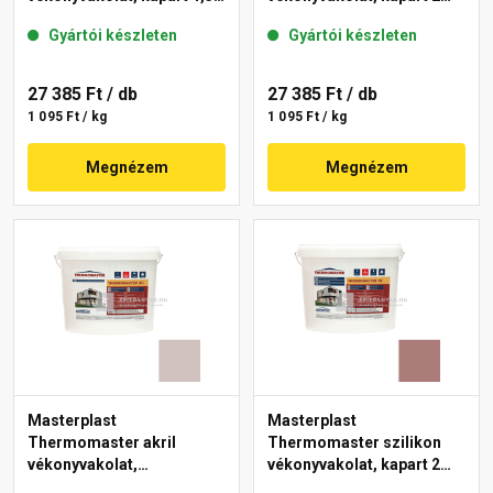
mm 44-C 25 kg
mm 14-C 25 kg
Gyártói készleten
Gyártói készleten
27 385 Ft
/ db
27 385 Ft
/ db
1 095 Ft / kg
1 095 Ft / kg
Megnézem
Megnézem
Masterplast
Masterplast
Thermomaster akril
Thermomaster szilikon
vékonyvakolat,
vékonyvakolat, kapart 2
gördülőszemcsés 2 mm
mm 19-C 25 kg