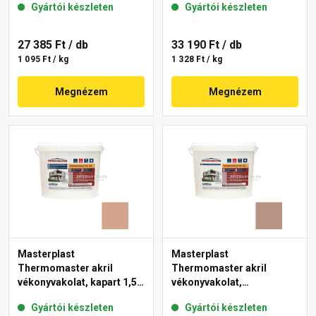
Gyártói készleten
Gyártói készleten
18-E 25 kg
27 385 Ft
/ db
33 190 Ft
/ db
1 095 Ft / kg
1 328 Ft / kg
Megnézem
Megnézem
Masterplast
Masterplast
Thermomaster akril
Thermomaster akril
vékonyvakolat, kapart 1,5
vékonyvakolat,
mm 12-C 25 kg
gördülőszemcsés 2 mm
Gyártói készleten
Gyártói készleten
09-C 25 kg