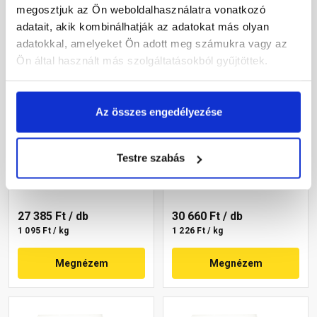
megosztjuk az Ön weboldalhasználatra vonatkozó
adatait, akik kombinálhatják az adatokat más olyan
adatokkal, amelyeket Ön adott meg számukra vagy az
Ön által használt más szolgáltatásokból gyűjtöttek.
Az összes engedélyezése
Masterplast
Masterplast
Thermomaster akril
Thermomaster szilikon
vékonyvakolat, kapart 2
vékonyvakolat,
Testre szabás
mm 09-D 25 kg
gördülőszemcsés 2 mm
Gyártói készleten
Gyártói készleten
14-C 25 kg
27 385 Ft
/ db
30 660 Ft
/ db
1 095 Ft / kg
1 226 Ft / kg
Megnézem
Megnézem