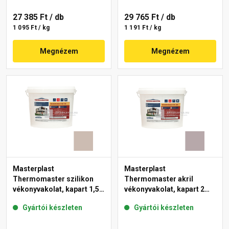
27 385 Ft
/ db
29 765 Ft
/ db
1 095 Ft / kg
1 191 Ft / kg
Megnézem
Megnézem
Masterplast
Masterplast
Thermomaster szilikon
Thermomaster akril
vékonyvakolat, kapart 1,5
vékonyvakolat, kapart 2
mm 44-D 25 kg
mm 20-D 25 kg
Gyártói készleten
Gyártói készleten