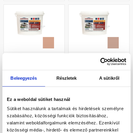
Masterplast
Masterplast
Thermomaster szilikon
Thermomaster szilikon
vékonyvakolat, kapart 2
vékonyvakolat, kapart 2
mm 12-C 25 kg
mm 13-C 25 kg
Beleegyezés
Részletek
A sütikről
Gyártói készleten
Gyártói készleten
30 660 Ft
/ db
30 660 Ft
/ db
Ez a weboldal sütiket használ
1 226 Ft / kg
1 226 Ft / kg
Sütiket használunk a tartalmak és hirdetések személyre
szabásához, közösségi funkciók biztosításához,
Megnézem
Megnézem
valamint weboldalforgalmunk elemzéséhez. Ezenkívül
közösségi média-, hirdető- és elemező partnereinkkel