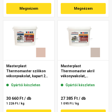
Megnézem
Megnézem
Masterplast
Masterplast
Thermomaster szilikon
Thermomaster akril
vékonyvakolat, kapart 2
vékonyvakolat,
mm 13-D 25 kg
gördülőszemcsés 2 mm
Gyártói készleten
Gyártói készleten
44-D 25 kg
30 660 Ft
/ db
27 385 Ft
/ db
1 226 Ft / kg
1 095 Ft / kg