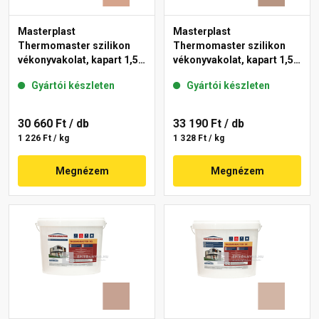
Masterplast
Masterplast
Thermomaster szilikon
Thermomaster szilikon
vékonyvakolat, kapart 1,5
vékonyvakolat, kapart 1,5
mm 12-C 25 kg
mm 09-C 25 kg
Gyártói készleten
Gyártói készleten
30 660 Ft
/ db
33 190 Ft
/ db
1 226 Ft / kg
1 328 Ft / kg
Megnézem
Megnézem