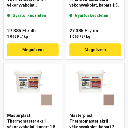
vékonyvakolat,
vékonyvakolat, kapart 1,5
gördülőszemcsés 2 mm
mm 49-D 25 kg
Gyártói készleten
Gyártói készleten
13-D 25 kg
27 385 Ft
/ db
27 385 Ft
/ db
1 095 Ft / kg
1 095 Ft / kg
Megnézem
Megnézem
Masterplast
Masterplast
Thermomaster akril
Thermomaster akril
vékonyvakolat, kapart 1,5
vékonyvakolat, kapart 2