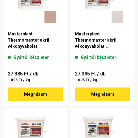
Masterplast
Masterplast
Thermomaster akril
Thermomaster akril
vékonyvakolat,
vékonyvakolat,
gördülőszemcsés 2 mm
gördülőszemcsés 2 mm
Gyártói készleten
Gyártói készleten
13-C 25 kg
49-E 25 kg
27 385 Ft
/ db
27 385 Ft
/ db
1 095 Ft / kg
1 095 Ft / kg
Megnézem
Megnézem