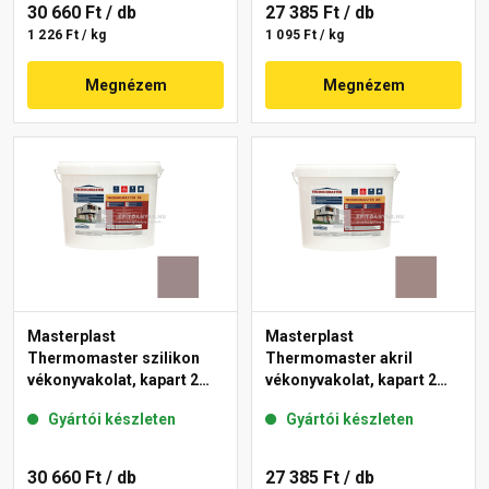
30 660 Ft
/ db
27 385 Ft
/ db
1 226 Ft / kg
1 095 Ft / kg
Megnézem
Megnézem
Masterplast
Masterplast
Thermomaster szilikon
Thermomaster akril
vékonyvakolat, kapart 2
vékonyvakolat, kapart 2
mm 20-C 25 kg
mm 18-C 25 kg
Gyártói készleten
Gyártói készleten
30 660 Ft
/ db
27 385 Ft
/ db