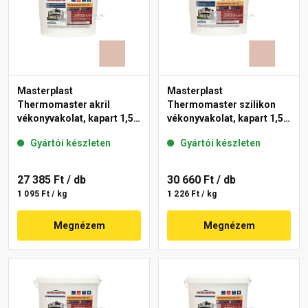
Masterplast
Masterplast
Thermomaster akril
Thermomaster szilikon
vékonyvakolat, kapart 1,5
vékonyvakolat, kapart 1,5
mm 13-D 25 kg
mm 13-D 25 kg
Gyártói készleten
Gyártói készleten
27 385 Ft
/ db
30 660 Ft
/ db
1 095 Ft / kg
1 226 Ft / kg
Megnézem
Megnézem