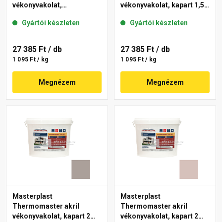
vékonyvakolat,
vékonyvakolat, kapart 1,5
gördülőszemcsés 2 mm
mm 49-C 25 kg
Gyártói készleten
Gyártói készleten
44-E 25 kg
27 385 Ft
/ db
27 385 Ft
/ db
1 095 Ft / kg
1 095 Ft / kg
Megnézem
Megnézem
Masterplast
Masterplast
Thermomaster akril
Thermomaster akril
vékonyvakolat, kapart 2
vékonyvakolat, kapart 2