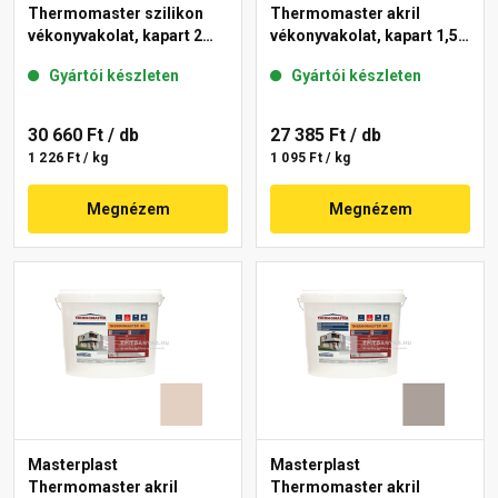
Thermomaster szilikon
Thermomaster akril
vékonyvakolat, kapart 2
vékonyvakolat, kapart 1,5
mm 19-D 25 kg
mm 14-E 25 kg
Gyártói készleten
Gyártói készleten
30 660 Ft
/ db
27 385 Ft
/ db
1 226 Ft / kg
1 095 Ft / kg
Megnézem
Megnézem
Masterplast
Masterplast
Thermomaster akril
Thermomaster akril