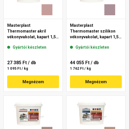
Masterplast
Masterplast
Thermomaster akril
Thermomaster szilikon
vékonyvakolat, kapart 1,5
vékonyvakolat, kapart 1,5
mm 19-D 25 kg
mm 27-C 25 kg
Gyártói készleten
Gyártói készleten
27 385 Ft
/ db
44 055 Ft
/ db
1 095 Ft / kg
1 762 Ft / kg
Megnézem
Megnézem