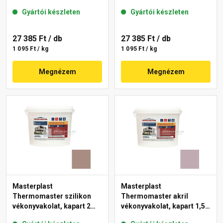
mm 49-C 25 kg
mm 14-E 25 kg
Gyártói készleten
Gyártói készleten
27 385 Ft
/ db
27 385 Ft
/ db
1 095 Ft / kg
1 095 Ft / kg
Megnézem
Megnézem
Masterplast
Masterplast
Thermomaster szilikon
Thermomaster akril
vékonyvakolat, kapart 2
vékonyvakolat, kapart 1,5
mm 14-C 25 kg
mm 27-D 25 kg