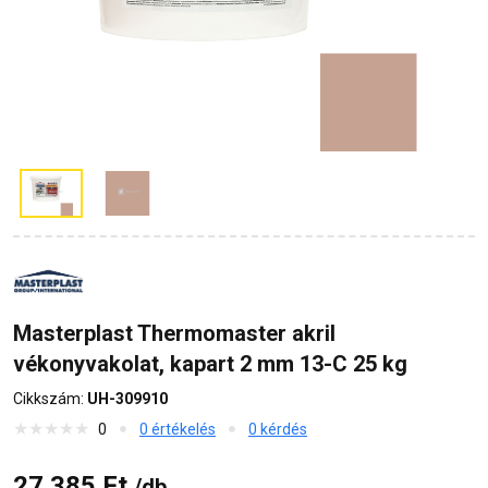
Masterplast Thermomaster akril
vékonyvakolat, kapart 2 mm 13-C 25 kg
Cikkszám:
UH-309910
0
0 értékelés
0 kérdés
27 385 Ft
/db