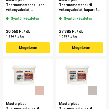
Masterplast
Masterplast
Thermomaster szilikon
Thermomaster akril
vékonyvakolat,
vékonyvakolat, kapart 2
gördülőszemcsés 2 mm
mm 13-D 25 kg
Gyártói készleten
Gyártói készleten
14-D 25 kg
30 660 Ft
/ db
27 385 Ft
/ db
1 226 Ft / kg
1 095 Ft / kg
Megnézem
Megnézem
Masterplast
Masterplast
Thermomaster akril
Thermomaster akril