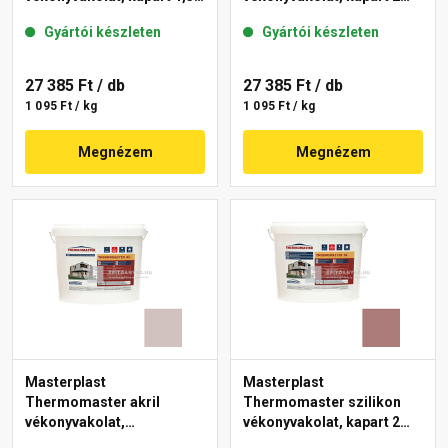
mm 44-C 25 kg
mm 14-C 25 kg
Gyártói készleten
Gyártói készleten
27 385 Ft
/ db
27 385 Ft
/ db
1 095 Ft / kg
1 095 Ft / kg
Megnézem
Megnézem
Masterplast
Masterplast
Thermomaster akril
Thermomaster szilikon
vékonyvakolat,
vékonyvakolat, kapart 2
gördülőszemcsés 2 mm
mm 19-C 25 kg