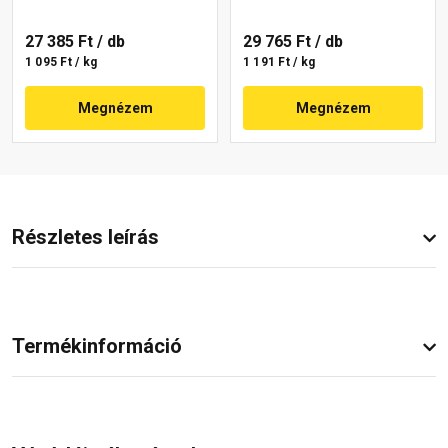
27 385 Ft
/ db
29 765 Ft
/ db
1 095 Ft / kg
1 191 Ft / kg
Megnézem
Megnézem
Részletes leírás
Termékinformáció