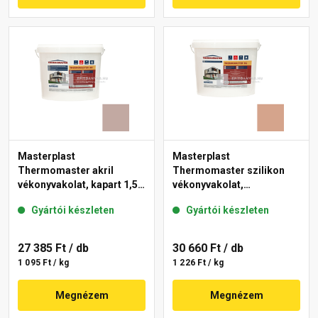
Masterplast
Masterplast
Thermomaster akril
Thermomaster szilikon
vékonyvakolat, kapart 1,5
vékonyvakolat,
mm 14-D 25 kg
gördülőszemcsés 2 mm
Gyártói készleten
Gyártói készleten
12-C 25 kg
27 385 Ft
/ db
30 660 Ft
/ db
1 095 Ft / kg
1 226 Ft / kg
Megnézem
Megnézem