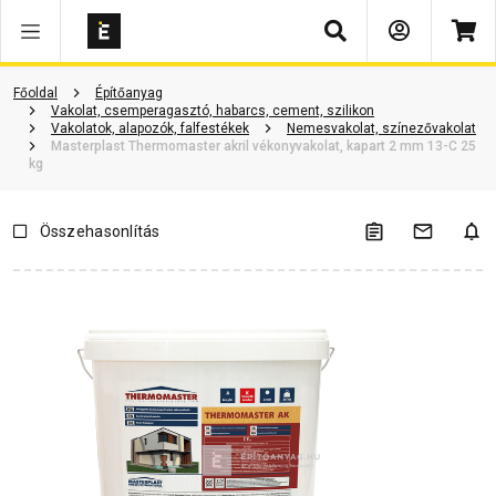
Keresés
Vásárlói vélemények
Kérdések és válaszok
Kapcsolódó cikkek
Főoldal
Építőanyag
Vakolat, csemperagasztó, habarcs, cement, szilikon
Vakolatok, alapozók, falfestékek
Nemesvakolat, színezővakolat
Masterplast Thermomaster akril vékonyvakolat, kapart 2 mm 13-C 25
kg
Összehasonlítás