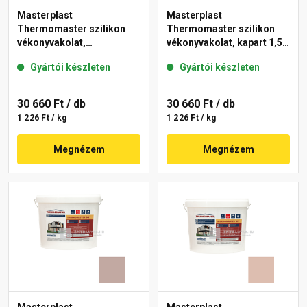
Masterplast
Masterplast
Thermomaster szilikon
Thermomaster szilikon
vékonyvakolat,
vékonyvakolat, kapart 1,5
gördülőszemcsés 2 mm
mm 09-D 25 kg
Gyártói készleten
Gyártói készleten
13-C 25 kg
30 660 Ft
/ db
30 660 Ft
/ db
1 226 Ft / kg
1 226 Ft / kg
Megnézem
Megnézem