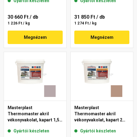
Gyártói készleten
Gyártói készleten
30 660 Ft
/ db
31 850 Ft
/ db
1 226 Ft / kg
1 274 Ft / kg
Megnézem
Megnézem
Masterplast
Masterplast
Thermomaster akril
Thermomaster akril
vékonyvakolat, kapart 1,5
vékonyvakolat, kapart 2
mm 20-D 25 kg
mm 09-C 25 kg
Gyártói készleten
Gyártói készleten