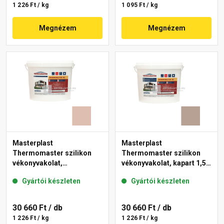
1 226 Ft / kg
1 095 Ft / kg
Megnézem
Megnézem
Masterplast
Masterplast
Thermomaster szilikon
Thermomaster szilikon
vékonyvakolat,
vékonyvakolat, kapart 1,5
gördülőszemcsés 2 mm
mm 44-C 25 kg
Gyártói készleten
Gyártói készleten
13-D 25 kg
30 660 Ft
/ db
30 660 Ft
/ db
1 226 Ft / kg
1 226 Ft / kg