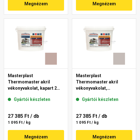
Megnézem
Megnézem
Masterplast
Masterplast
Thermomaster akril
Thermomaster akril
vékonyvakolat, kapart 2
vékonyvakolat,
mm 14-D 25 kg
gördülőszemcsés 2 mm
Gyártói készleten
Gyártói készleten
49-D 25 kg
27 385 Ft
/ db
27 385 Ft
/ db
1 095 Ft / kg
1 095 Ft / kg
Megnézem
Megnézem