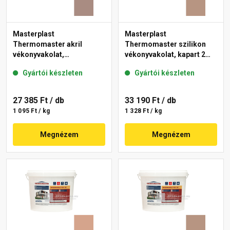
Masterplast
Masterplast
Thermomaster akril
Thermomaster szilikon
vékonyvakolat,
vékonyvakolat, kapart 2
gördülőszemcsés 2 mm
mm 09-C 25 kg
Gyártói készleten
Gyártói készleten
14-C 25 kg
27 385 Ft
/ db
33 190 Ft
/ db
1 095 Ft / kg
1 328 Ft / kg
Megnézem
Megnézem