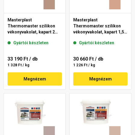
Masterplast
Masterplast
Thermomaster szilikon
Thermomaster szilikon
vékonyvakolat, kapart 2
vékonyvakolat, kapart 1,5
mm 09-C 25 kg
mm 12-C 25 kg
Gyártói készleten
Gyártói készleten
33 190 Ft
/ db
30 660 Ft
/ db
1 328 Ft / kg
1 226 Ft / kg
Megnézem
Megnézem