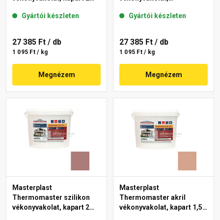
mm 14-C 25 kg
gördülőszemcsés 2 mm
Gyártói készleten
Gyártói készleten
18-E 25 kg
27 385 Ft
/ db
27 385 Ft
/ db
1 095 Ft / kg
1 095 Ft / kg
Megnézem
Megnézem
Masterplast
Masterplast
Thermomaster szilikon
Thermomaster akril
vékonyvakolat, kapart 2
vékonyvakolat, kapart 1,5
mm 19-C 25 kg
mm 12-C 25 kg