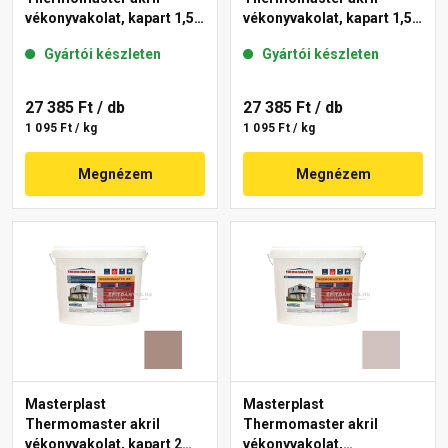
vékonyvakolat, kapart 1,5
vékonyvakolat, kapart 1,5
mm 49-D 25 kg
mm 44-C 25 kg
Gyártói készleten
Gyártói készleten
27 385 Ft
/ db
27 385 Ft
/ db
1 095 Ft / kg
1 095 Ft / kg
Megnézem
Megnézem
Masterplast
Masterplast
Thermomaster akril
Thermomaster akril
vékonyvakolat, kapart 2
vékonyvakolat,