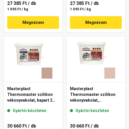
27 385 Ft
/ db
27 385 Ft
/ db
1 095 Ft / kg
1 095 Ft / kg
Megnézem
Megnézem
Masterplast
Masterplast
Thermomaster szilikon
Thermomaster szilikon
vékonyvakolat, kapart 2
vékonyvakolat,
mm 13-C 25 kg
gördülőszemcsés 2 mm
Gyártói készleten
Gyártói készleten
13-D 25 kg
30 660 Ft
/ db
30 660 Ft
/ db