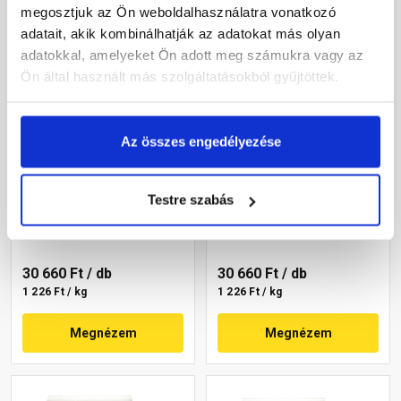
megosztjuk az Ön weboldalhasználatra vonatkozó
adatait, akik kombinálhatják az adatokat más olyan
adatokkal, amelyeket Ön adott meg számukra vagy az
Ön által használt más szolgáltatásokból gyűjtöttek.
Az összes engedélyezése
Masterplast
Masterplast
Thermomaster szilikon
Thermomaster szilikon
vékonyvakolat, kapart 2
vékonyvakolat,
Testre szabás
mm 20-C 25 kg
gördülőszemcsés 2 mm
Gyártói készleten
Gyártói készleten
14-C 25 kg
30 660 Ft
/ db
30 660 Ft
/ db
1 226 Ft / kg
1 226 Ft / kg
Megnézem
Megnézem