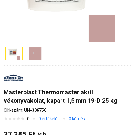
Masterplast Thermomaster akril
vékonyvakolat, kapart 1,5 mm 19-D 25 kg
Cikkszám:
UH-309750
0
0 értékelés
0 kérdés
27 385 Ft
/db