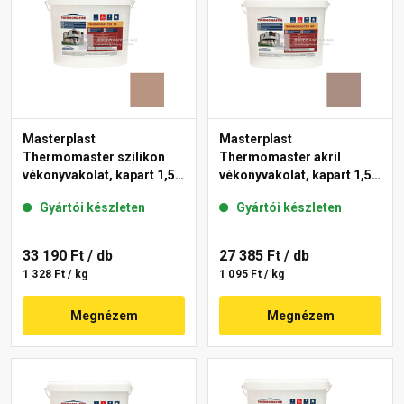
Masterplast
Masterplast
Thermomaster szilikon
Thermomaster akril
vékonyvakolat, kapart 1,5
vékonyvakolat, kapart 1,5
mm 09-C 25 kg
mm 14-C 25 kg
Gyártói készleten
Gyártói készleten
33 190 Ft
/ db
27 385 Ft
/ db
1 328 Ft / kg
1 095 Ft / kg
Megnézem
Megnézem