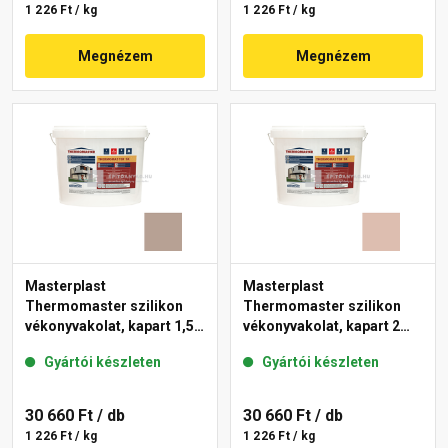
1 226 Ft / kg
1 226 Ft / kg
Megnézem
Megnézem
Masterplast
Masterplast
Thermomaster szilikon
Thermomaster szilikon
vékonyvakolat, kapart 1,5
vékonyvakolat, kapart 2
mm 44-C 25 kg
mm 13-D 25 kg
Gyártói készleten
Gyártói készleten
30 660 Ft
/ db
30 660 Ft
/ db
1 226 Ft / kg
1 226 Ft / kg