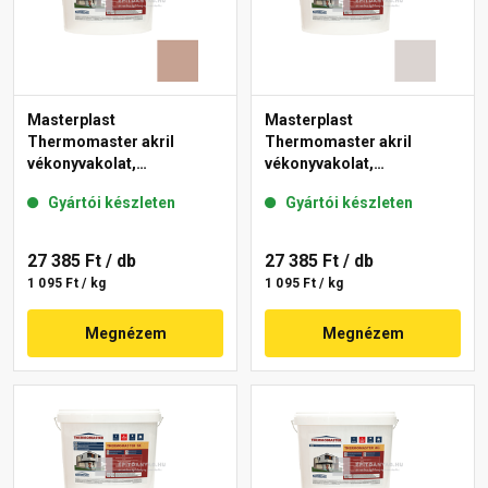
Masterplast
Masterplast
Thermomaster akril
Thermomaster akril
vékonyvakolat,
vékonyvakolat,
gördülőszemcsés 2 mm
gördülőszemcsés 2 mm
Gyártói készleten
Gyártói készleten
13-C 25 kg
49-E 25 kg
27 385 Ft
/ db
27 385 Ft
/ db
1 095 Ft / kg
1 095 Ft / kg
Megnézem
Megnézem