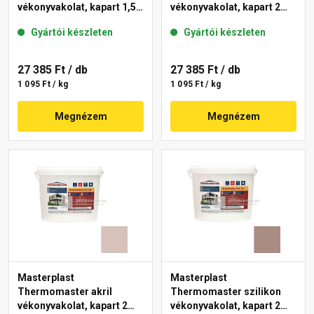
vékonyvakolat, kapart 1,5
vékonyvakolat, kapart 2
mm 49-C 25 kg
mm 49-C 25 kg
Gyártói készleten
Gyártói készleten
27 385 Ft
/ db
27 385 Ft
/ db
1 095 Ft / kg
1 095 Ft / kg
Megnézem
Megnézem
Masterplast
Masterplast
Thermomaster akril
Thermomaster szilikon
vékonyvakolat, kapart 2
vékonyvakolat, kapart 2