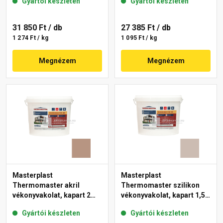
Gyártói készleten
Gyártói készleten
31 850 Ft
/ db
27 385 Ft
/ db
1 274 Ft / kg
1 095 Ft / kg
Megnézem
Megnézem
Masterplast
Masterplast
Thermomaster akril
Thermomaster szilikon
vékonyvakolat, kapart 2
vékonyvakolat, kapart 1,5
mm 09-C 25 kg
mm 44-D 25 kg
Gyártói készleten
Gyártói készleten