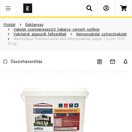
Keresés
Vásárlói vélemények
Kérdések és válaszok
Kapcsolódó cikkek
Főoldal
Építőanyag
Vakolat, csemperagasztó, habarcs, cement, szilikon
Vakolatok, alapozók, falfestékek
Nemesvakolat, színezővakolat
Masterplast Thermomaster akril vékonyvakolat, kapart 1,5 mm 19-D
25 kg
Összehasonlítás