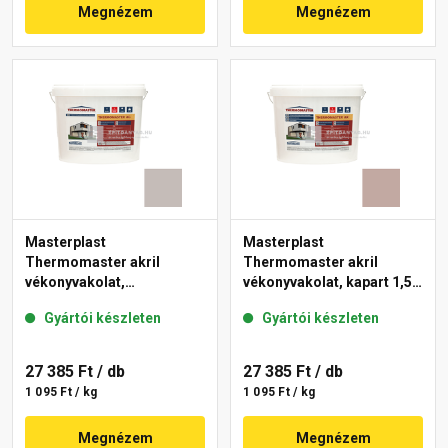
Megnézem
Megnézem
Masterplast
Masterplast
Thermomaster akril
Thermomaster akril
vékonyvakolat,
vékonyvakolat, kapart 1,5
gördülőszemcsés 2 mm
mm 14-D 25 kg
Gyártói készleten
Gyártói készleten
49-D 25 kg
27 385 Ft
/ db
27 385 Ft
/ db
1 095 Ft / kg
1 095 Ft / kg
Megnézem
Megnézem