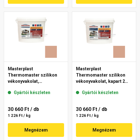
Masterplast
Masterplast
Thermomaster szilikon
Thermomaster szilikon
vékonyvakolat,
vékonyvakolat, kapart 2
gördülőszemcsés 2 mm
mm 12-C 25 kg
Gyártói készleten
Gyártói készleten
12-C 25 kg
30 660 Ft
/ db
30 660 Ft
/ db
1 226 Ft / kg
1 226 Ft / kg
Megnézem
Megnézem