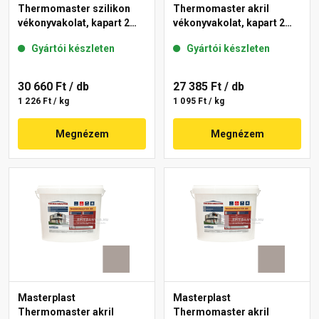
Thermomaster szilikon
Thermomaster akril
vékonyvakolat, kapart 2
vékonyvakolat, kapart 2
mm 19-D 25 kg
mm 20-D 25 kg
Gyártói készleten
Gyártói készleten
30 660 Ft
/ db
27 385 Ft
/ db
1 226 Ft / kg
1 095 Ft / kg
Megnézem
Megnézem
Masterplast
Masterplast
Thermomaster akril
Thermomaster akril