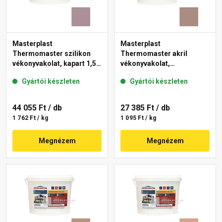
Masterplast
Masterplast
Thermomaster szilikon
Thermomaster akril
vékonyvakolat, kapart 1,5
vékonyvakolat,
mm 27-C 25 kg
gördülőszemcsés 2 mm
Gyártói készleten
Gyártói készleten
14-C 25 kg
44 055 Ft
/ db
27 385 Ft
/ db
1 762 Ft / kg
1 095 Ft / kg
Megnézem
Megnézem