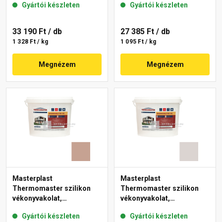
Gyártói készleten
Gyártói készleten
33 190 Ft
/ db
27 385 Ft
/ db
1 328 Ft / kg
1 095 Ft / kg
Megnézem
Megnézem
Masterplast
Masterplast
Thermomaster szilikon
Thermomaster szilikon
vékonyvakolat,
vékonyvakolat,
gördülőszemcsés 2 mm
gördülőszemcsés 2 mm
Gyártói készleten
Gyártói készleten
13-C 25 kg
49-E 25 kg