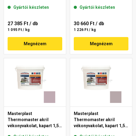
mm 14-E 25 kg
mm 14-C 25 kg
Gyártói készleten
Gyártói készleten
27 385 Ft
/ db
30 660 Ft
/ db
1 095 Ft / kg
1 226 Ft / kg
Megnézem
Megnézem
Masterplast
Masterplast
Thermomaster akril
Thermomaster akril
vékonyvakolat, kapart 1,5
vékonyvakolat, kapart 1,5
mm 27-D 25 kg
mm 20-D 25 kg