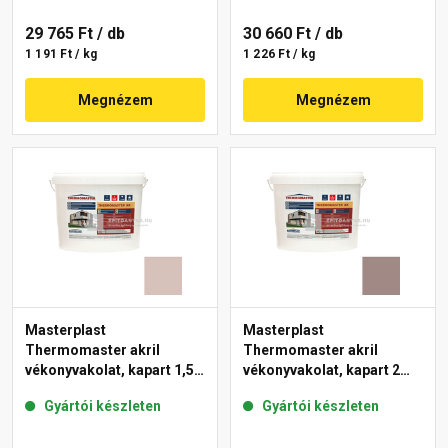
29 765 Ft
/ db
30 660 Ft
/ db
1 191 Ft / kg
1 226 Ft / kg
Megnézem
Megnézem
Masterplast
Masterplast
Thermomaster akril
Thermomaster akril
vékonyvakolat, kapart 1,5
vékonyvakolat, kapart 2
mm 14-E 25 kg
mm 18-C 25 kg
Gyártói készleten
Gyártói készleten