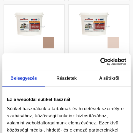
Masterplast
Masterplast
Thermomaster akril
Thermomaster akril
vékonyvakolat,
vékonyvakolat,
gördülőszemcsés 2 mm
gördülőszemcsés 2 mm
Beleegyezés
Részletek
A sütikről
Gyártói készleten
Gyártói készleten
09-C 25 kg
44-E 25 kg
29 765 Ft
/ db
27 385 Ft
/ db
Ez a weboldal sütiket használ
1 191 Ft / kg
1 095 Ft / kg
Sütiket használunk a tartalmak és hirdetések személyre
szabásához, közösségi funkciók biztosításához,
Megnézem
Megnézem
valamint weboldalforgalmunk elemzéséhez. Ezenkívül
közösségi média-, hirdető- és elemező partnereinkkel