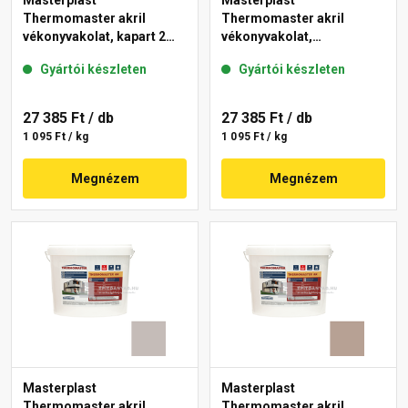
Masterplast
Masterplast
Thermomaster akril
Thermomaster akril
vékonyvakolat, kapart 2
vékonyvakolat,
mm 13-D 25 kg
gördülőszemcsés 2 mm
Gyártói készleten
Gyártói készleten
13-D 25 kg
27 385 Ft
/ db
27 385 Ft
/ db
1 095 Ft / kg
1 095 Ft / kg
Megnézem
Megnézem
Masterplast
Masterplast
Thermomaster akril
Thermomaster akril