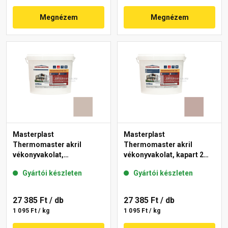
Megnézem
Megnézem
Masterplast
Masterplast
Thermomaster akril
Thermomaster akril
vékonyvakolat,
vékonyvakolat, kapart 2
gördülőszemcsés 2 mm
mm 14-D 25 kg
Gyártói készleten
Gyártói készleten
44-D 25 kg
27 385 Ft
/ db
27 385 Ft
/ db
1 095 Ft / kg
1 095 Ft / kg