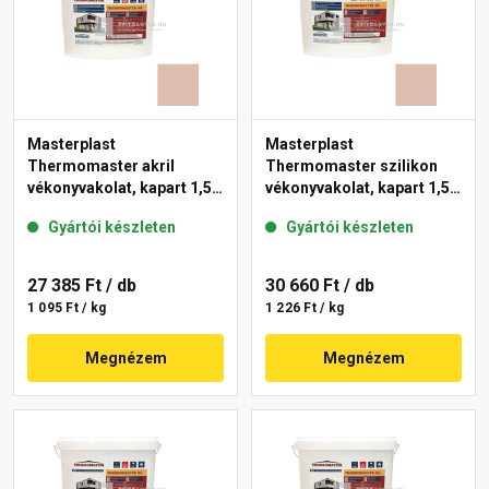
Masterplast
Masterplast
Thermomaster akril
Thermomaster szilikon
vékonyvakolat, kapart 1,5
vékonyvakolat, kapart 1,5
mm 13-D 25 kg
mm 13-D 25 kg
Gyártói készleten
Gyártói készleten
27 385 Ft
/ db
30 660 Ft
/ db
1 095 Ft / kg
1 226 Ft / kg
Megnézem
Megnézem