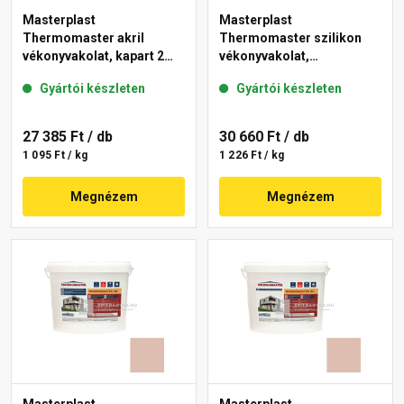
Masterplast
Masterplast
Thermomaster akril
Thermomaster szilikon
vékonyvakolat, kapart 2
vékonyvakolat,
mm 09-D 25 kg
gördülőszemcsés 2 mm
Gyártói készleten
Gyártói készleten
14-D 25 kg
27 385 Ft
/ db
30 660 Ft
/ db
1 095 Ft / kg
1 226 Ft / kg
Megnézem
Megnézem