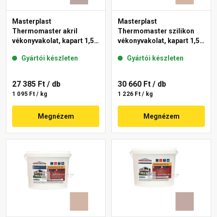
Masterplast
Masterplast
Thermomaster akril
Thermomaster szilikon
vékonyvakolat, kapart 1,5
vékonyvakolat, kapart 1,5
mm 18-D 25 kg
mm 09-D 25 kg
Gyártói készleten
Gyártói készleten
27 385 Ft
/ db
30 660 Ft
/ db
1 095 Ft / kg
1 226 Ft / kg
Megnézem
Megnézem