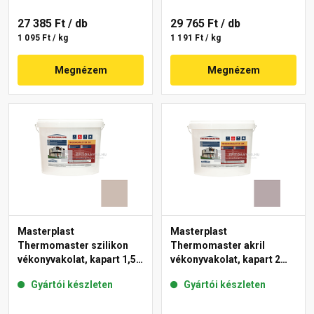
27 385 Ft
/ db
29 765 Ft
/ db
1 095 Ft / kg
1 191 Ft / kg
Megnézem
Megnézem
Masterplast
Masterplast
Thermomaster szilikon
Thermomaster akril
vékonyvakolat, kapart 1,5
vékonyvakolat, kapart 2
mm 44-D 25 kg
mm 20-D 25 kg
Gyártói készleten
Gyártói készleten