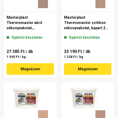
Masterplast
Masterplast
Thermomaster akril
Thermomaster szilikon
vékonyvakolat,
vékonyvakolat, kapart 2
gördülőszemcsés 2 mm
mm 09-C 25 kg
Gyártói készleten
Gyártói készleten
14-C 25 kg
27 385 Ft
/ db
33 190 Ft
/ db
1 095 Ft / kg
1 328 Ft / kg
Megnézem
Megnézem