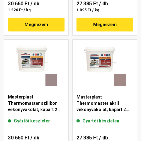
30 660 Ft
/ db
27 385 Ft
/ db
1 226 Ft / kg
1 095 Ft / kg
Megnézem
Megnézem
Masterplast
Masterplast
Thermomaster szilikon
Thermomaster akril
vékonyvakolat, kapart 2
vékonyvakolat, kapart 2
mm 20-C 25 kg
mm 18-C 25 kg
Gyártói készleten
Gyártói készleten
30 660 Ft
/ db
27 385 Ft
/ db