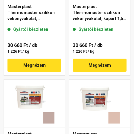
Masterplast
Masterplast
Thermomaster szilikon
Thermomaster szilikon
vékonyvakolat,
vékonyvakolat, kapart 1,5
gördülőszemcsés 2 mm
mm 09-D 25 kg
Gyártói készleten
Gyártói készleten
13-C 25 kg
30 660 Ft
/ db
30 660 Ft
/ db
1 226 Ft / kg
1 226 Ft / kg
Megnézem
Megnézem