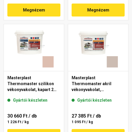
Megnézem
Megnézem
Masterplast
Masterplast
Thermomaster szilikon
Thermomaster akril
vékonyvakolat, kapart 2
vékonyvakolat,
mm 13-D 25 kg
gördülőszemcsés 2 mm
Gyártói készleten
Gyártói készleten
44-D 25 kg
30 660 Ft
/ db
27 385 Ft
/ db
1 226 Ft / kg
1 095 Ft / kg