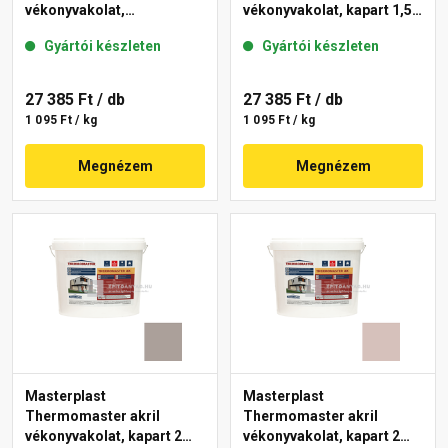
vékonyvakolat,
vékonyvakolat, kapart 1,5
gördülőszemcsés 2 mm
mm 49-C 25 kg
Gyártói készleten
Gyártói készleten
44-E 25 kg
27 385 Ft
/ db
27 385 Ft
/ db
1 095 Ft / kg
1 095 Ft / kg
Megnézem
Megnézem
Masterplast
Masterplast
Thermomaster akril
Thermomaster akril
vékonyvakolat, kapart 2
vékonyvakolat, kapart 2