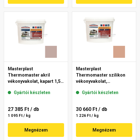
Masterplast
Masterplast
Thermomaster akril
Thermomaster szilikon
vékonyvakolat, kapart 1,5
vékonyvakolat,
mm 14-D 25 kg
gördülőszemcsés 2 mm
Gyártói készleten
Gyártói készleten
12-C 25 kg
27 385 Ft
/ db
30 660 Ft
/ db
1 095 Ft / kg
1 226 Ft / kg
Megnézem
Megnézem