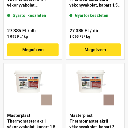
vékonyvakolat,
vékonyvakolat, kapart 1,5
gördülőszemcsés 2 mm
mm 49-D 25 kg
Gyártói készleten
Gyártói készleten
13-D 25 kg
27 385 Ft
/ db
27 385 Ft
/ db
1 095 Ft / kg
1 095 Ft / kg
Megnézem
Megnézem
Masterplast
Masterplast
Thermomaster akril
Thermomaster akril
vékonyvakolat, kapart 1,5
vékonyvakolat, kapart 2