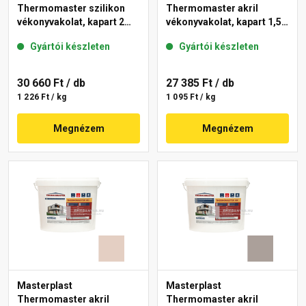
Thermomaster szilikon
Thermomaster akril
vékonyvakolat, kapart 2
vékonyvakolat, kapart 1,5
mm 19-D 25 kg
mm 14-E 25 kg
Gyártói készleten
Gyártói készleten
30 660 Ft
/ db
27 385 Ft
/ db
1 226 Ft / kg
1 095 Ft / kg
Megnézem
Megnézem
Masterplast
Masterplast
Thermomaster akril
Thermomaster akril