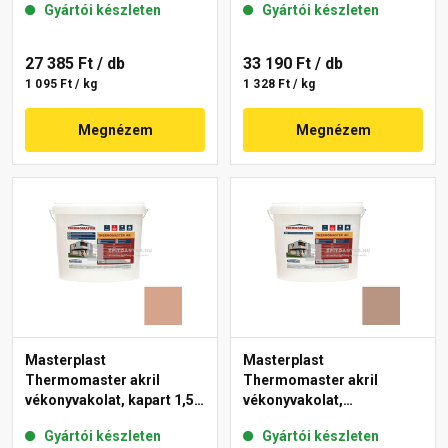
Gyártói készleten
Gyártói készleten
18-E 25 kg
27 385 Ft
/ db
33 190 Ft
/ db
1 095 Ft / kg
1 328 Ft / kg
Megnézem
Megnézem
Masterplast
Masterplast
Thermomaster akril
Thermomaster akril
vékonyvakolat, kapart 1,5
vékonyvakolat,
mm 12-C 25 kg
gördülőszemcsés 2 mm
Gyártói készleten
Gyártói készleten
09-C 25 kg