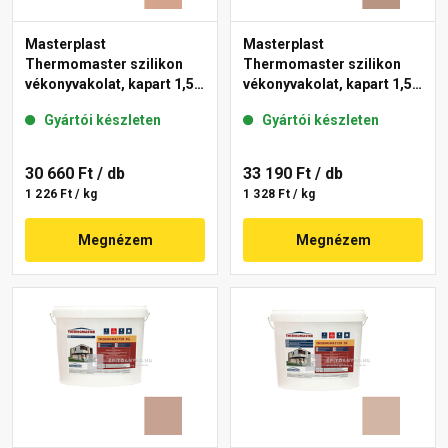
Masterplast
Masterplast
Thermomaster szilikon
Thermomaster szilikon
vékonyvakolat, kapart 1,5
vékonyvakolat, kapart 1,5
mm 12-C 25 kg
mm 09-C 25 kg
Gyártói készleten
Gyártói készleten
30 660 Ft
/ db
33 190 Ft
/ db
1 226 Ft / kg
1 328 Ft / kg
Megnézem
Megnézem