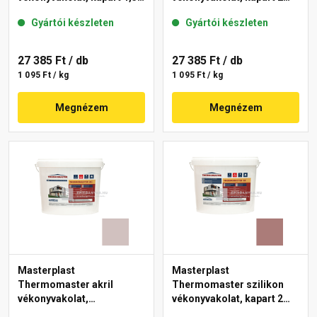
mm 44-C 25 kg
mm 14-C 25 kg
Gyártói készleten
Gyártói készleten
27 385 Ft
/ db
27 385 Ft
/ db
1 095 Ft / kg
1 095 Ft / kg
Megnézem
Megnézem
Masterplast
Masterplast
Thermomaster akril
Thermomaster szilikon
vékonyvakolat,
vékonyvakolat, kapart 2
gördülőszemcsés 2 mm
mm 19-C 25 kg