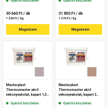
Gyártói készleten
Gyártói készleten
30 660 Ft
/ db
31 850 Ft
/ db
1 226 Ft / kg
1 274 Ft / kg
Megnézem
Megnézem
Masterplast
Masterplast
Thermomaster akril
Thermomaster akril
vékonyvakolat, kapart 1,5
vékonyvakolat, kapart 2
mm 20-D 25 kg
mm 09-C 25 kg
Gyártói készleten
Gyártói készleten