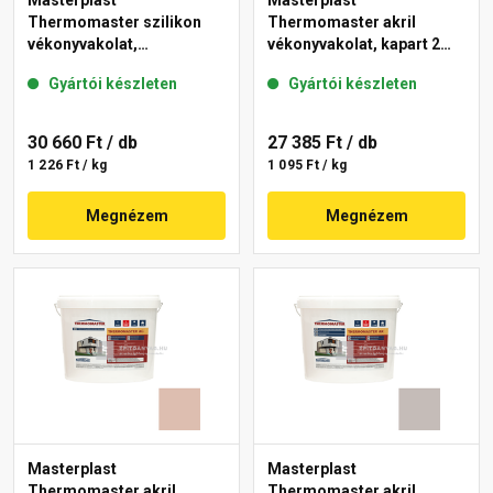
Masterplast
Masterplast
Thermomaster szilikon
Thermomaster akril
vékonyvakolat,
vékonyvakolat, kapart 2
gördülőszemcsés 2 mm
mm 13-D 25 kg
Gyártói készleten
Gyártói készleten
14-D 25 kg
30 660 Ft
/ db
27 385 Ft
/ db
1 226 Ft / kg
1 095 Ft / kg
Megnézem
Megnézem
Masterplast
Masterplast
Thermomaster akril
Thermomaster akril