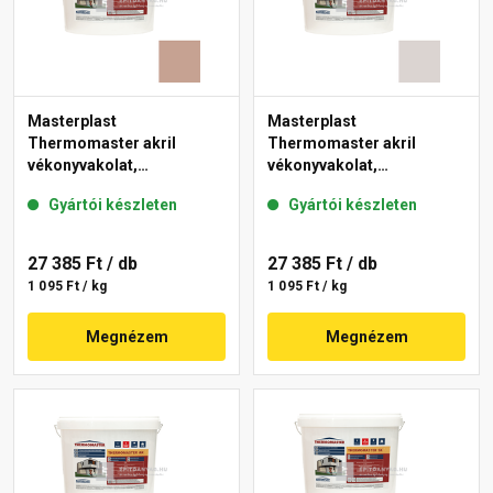
Masterplast
Masterplast
Thermomaster akril
Thermomaster akril
vékonyvakolat,
vékonyvakolat,
gördülőszemcsés 2 mm
gördülőszemcsés 2 mm
Gyártói készleten
Gyártói készleten
13-C 25 kg
49-E 25 kg
27 385 Ft
/ db
27 385 Ft
/ db
1 095 Ft / kg
1 095 Ft / kg
Megnézem
Megnézem