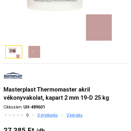
Masterplast Thermomaster akril
vékonyvakolat, kapart 2 mm 19-D 25 kg
Cikkszám:
UH-489601
0
0 értékelés
0 kérdés
27 385 Ft
/db