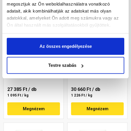
megosztjuk az Ön weboldalhasználatra vonatkozó
adatait, akik kombinálhatják az adatokat más olyan
adatokkal, amelyeket Ön adott meg számukra vagy az
Ön által használt más szolgáltatásokból gyűjtöttek.
Az összes engedélyezése
Masterplast
Masterplast
Thermomaster akril
Thermomaster szilikon
vékonyvakolat, kapart 2
vékonyvakolat,
Testre szabás
mm 09-D 25 kg
gördülőszemcsés 2 mm
Gyártói készleten
Gyártói készleten
14-C 25 kg
27 385 Ft
/ db
30 660 Ft
/ db
1 095 Ft / kg
1 226 Ft / kg
Megnézem
Megnézem