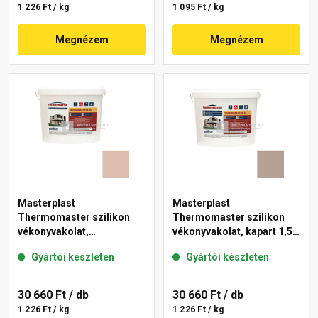
1 226 Ft / kg
1 095 Ft / kg
Megnézem
Megnézem
Masterplast
Masterplast
Thermomaster szilikon
Thermomaster szilikon
vékonyvakolat,
vékonyvakolat, kapart 1,5
gördülőszemcsés 2 mm
mm 44-C 25 kg
Gyártói készleten
Gyártói készleten
13-D 25 kg
30 660 Ft
/ db
30 660 Ft
/ db
1 226 Ft / kg
1 226 Ft / kg