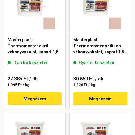
Masterplast
Masterplast
Thermomaster akril
Thermomaster szilikon
vékonyvakolat, kapart 1,5
vékonyvakolat, kapart 1,5
mm 13-D 25 kg
mm 13-D 25 kg
Gyártói készleten
Gyártói készleten
27 385 Ft
/ db
30 660 Ft
/ db
1 095 Ft / kg
1 226 Ft / kg
Megnézem
Megnézem