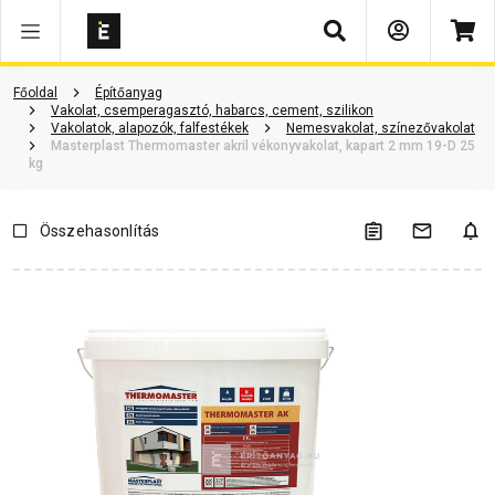
Keresés
Vásárlói vélemények
Kérdések és válaszok
Kapcsolódó cikkek
Főoldal
Építőanyag
Vakolat, csemperagasztó, habarcs, cement, szilikon
Vakolatok, alapozók, falfestékek
Nemesvakolat, színezővakolat
Masterplast Thermomaster akril vékonyvakolat, kapart 2 mm 19-D 25
kg
Összehasonlítás