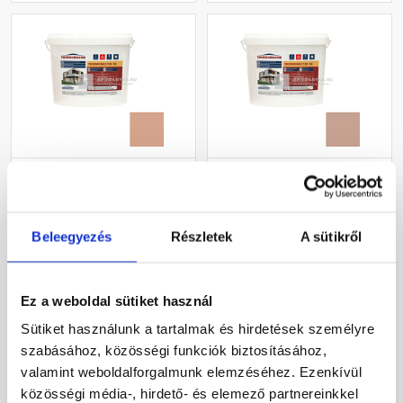
Masterplast
Masterplast
Thermomaster szilikon
Thermomaster szilikon
vékonyvakolat, kapart 2
vékonyvakolat, kapart 2
mm 12-C 25 kg
mm 13-C 25 kg
Beleegyezés
Részletek
A sütikről
Gyártói készleten
Gyártói készleten
30 660 Ft
/ db
30 660 Ft
/ db
Ez a weboldal sütiket használ
1 226 Ft / kg
1 226 Ft / kg
Sütiket használunk a tartalmak és hirdetések személyre
szabásához, közösségi funkciók biztosításához,
Megnézem
Megnézem
valamint weboldalforgalmunk elemzéséhez. Ezenkívül
közösségi média-, hirdető- és elemező partnereinkkel