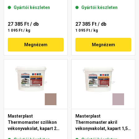
mm 49-C 25 kg
mm 14-E 25 kg
Gyártói készleten
Gyártói készleten
27 385 Ft
/ db
27 385 Ft
/ db
1 095 Ft / kg
1 095 Ft / kg
Megnézem
Megnézem
Masterplast
Masterplast
Thermomaster szilikon
Thermomaster akril
vékonyvakolat, kapart 2
vékonyvakolat, kapart 1,5
mm 14-C 25 kg
mm 27-D 25 kg