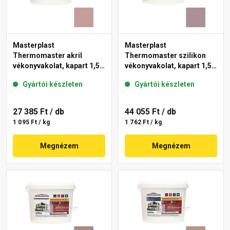
Masterplast
Masterplast
Thermomaster akril
Thermomaster szilikon
vékonyvakolat, kapart 1,5
vékonyvakolat, kapart 1,5
mm 19-D 25 kg
mm 27-C 25 kg
Gyártói készleten
Gyártói készleten
27 385 Ft
/ db
44 055 Ft
/ db
1 095 Ft / kg
1 762 Ft / kg
Megnézem
Megnézem