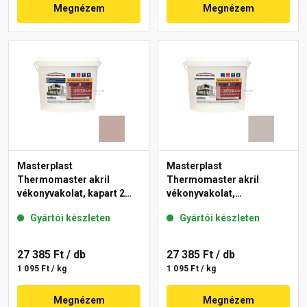
Megnézem
Megnézem
Masterplast
Masterplast
Thermomaster akril
Thermomaster akril
vékonyvakolat, kapart 2
vékonyvakolat,
mm 14-D 25 kg
gördülőszemcsés 2 mm
Gyártói készleten
Gyártói készleten
49-D 25 kg
27 385 Ft
/ db
27 385 Ft
/ db
1 095 Ft / kg
1 095 Ft / kg
Megnézem
Megnézem