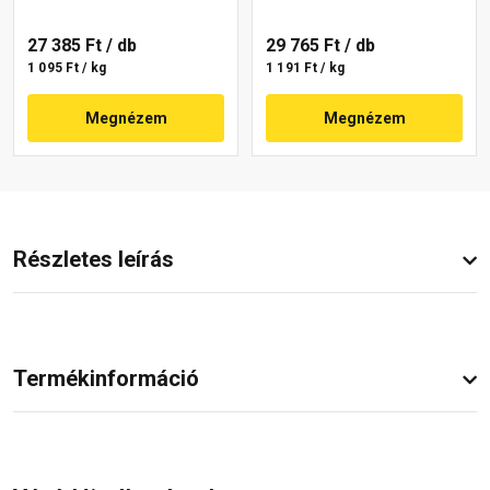
27 385 Ft
/ db
29 765 Ft
/ db
1 095 Ft / kg
1 191 Ft / kg
Megnézem
Megnézem
Részletes leírás
Termékinformáció