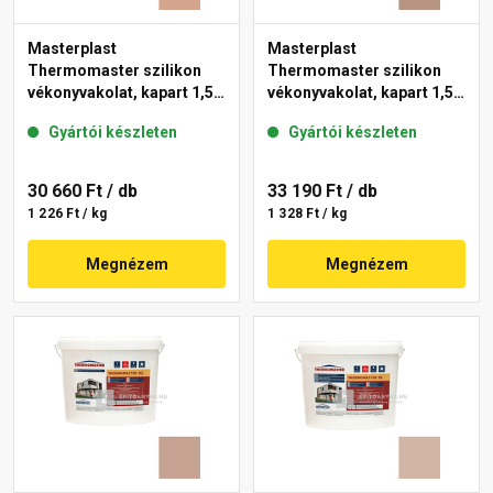
Masterplast
Masterplast
Thermomaster szilikon
Thermomaster szilikon
vékonyvakolat, kapart 1,5
vékonyvakolat, kapart 1,5
mm 12-C 25 kg
mm 09-C 25 kg
Gyártói készleten
Gyártói készleten
30 660 Ft
/ db
33 190 Ft
/ db
1 226 Ft / kg
1 328 Ft / kg
Megnézem
Megnézem