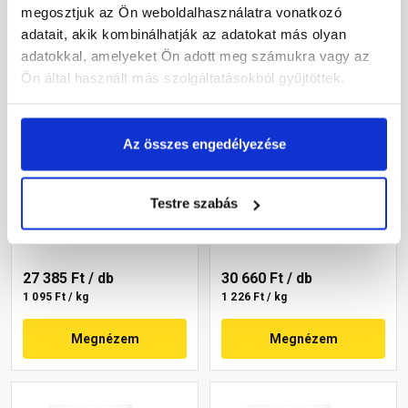
megosztjuk az Ön weboldalhasználatra vonatkozó
adatait, akik kombinálhatják az adatokat más olyan
adatokkal, amelyeket Ön adott meg számukra vagy az
Ön által használt más szolgáltatásokból gyűjtöttek.
Az összes engedélyezése
Masterplast
Masterplast
Thermomaster akril
Thermomaster szilikon
vékonyvakolat, kapart 2
vékonyvakolat,
Testre szabás
mm 09-D 25 kg
gördülőszemcsés 2 mm
Gyártói készleten
Gyártói készleten
14-C 25 kg
27 385 Ft
/ db
30 660 Ft
/ db
1 095 Ft / kg
1 226 Ft / kg
Megnézem
Megnézem