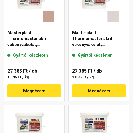
Masterplast
Masterplast
Thermomaster akril
Thermomaster akril
vékonyvakolat,
vékonyvakolat,
gördülőszemcsés 2 mm
gördülőszemcsés 2 mm
Gyártói készleten
Gyártói készleten
13-C 25 kg
49-E 25 kg
27 385 Ft
/ db
27 385 Ft
/ db
1 095 Ft / kg
1 095 Ft / kg
Megnézem
Megnézem