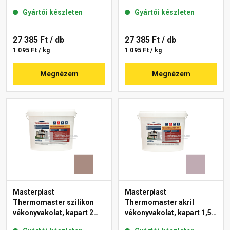
mm 49-C 25 kg
mm 14-E 25 kg
Gyártói készleten
Gyártói készleten
27 385 Ft
/ db
27 385 Ft
/ db
1 095 Ft / kg
1 095 Ft / kg
Megnézem
Megnézem
Masterplast
Masterplast
Thermomaster szilikon
Thermomaster akril
vékonyvakolat, kapart 2
vékonyvakolat, kapart 1,5
mm 14-C 25 kg
mm 27-D 25 kg