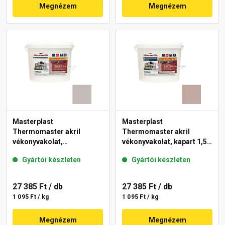
Megnézem
Megnézem
Masterplast
Masterplast
Thermomaster akril
Thermomaster akril
vékonyvakolat,
vékonyvakolat, kapart 1,5
gördülőszemcsés 2 mm
mm 14-D 25 kg
Gyártói készleten
Gyártói készleten
49-D 25 kg
27 385 Ft
/ db
27 385 Ft
/ db
1 095 Ft / kg
1 095 Ft / kg
Megnézem
Megnézem