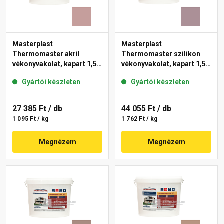
Masterplast
Masterplast
Thermomaster akril
Thermomaster szilikon
vékonyvakolat, kapart 1,5
vékonyvakolat, kapart 1,5
mm 19-D 25 kg
mm 27-C 25 kg
Gyártói készleten
Gyártói készleten
27 385 Ft
/ db
44 055 Ft
/ db
1 095 Ft / kg
1 762 Ft / kg
Megnézem
Megnézem