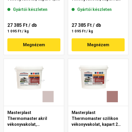
mm 44-C 25 kg
mm 14-C 25 kg
Gyártói készleten
Gyártói készleten
27 385 Ft
/ db
27 385 Ft
/ db
1 095 Ft / kg
1 095 Ft / kg
Megnézem
Megnézem
Masterplast
Masterplast
Thermomaster akril
Thermomaster szilikon
vékonyvakolat,
vékonyvakolat, kapart 2
gördülőszemcsés 2 mm
mm 19-C 25 kg