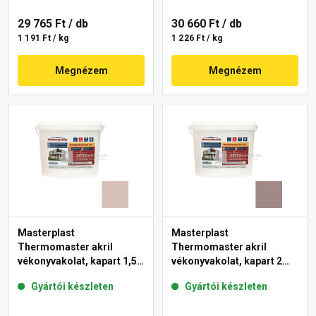
29 765 Ft
/ db
30 660 Ft
/ db
1 191 Ft / kg
1 226 Ft / kg
Megnézem
Megnézem
Masterplast
Masterplast
Thermomaster akril
Thermomaster akril
vékonyvakolat, kapart 1,5
vékonyvakolat, kapart 2
mm 14-E 25 kg
mm 18-C 25 kg
Gyártói készleten
Gyártói készleten