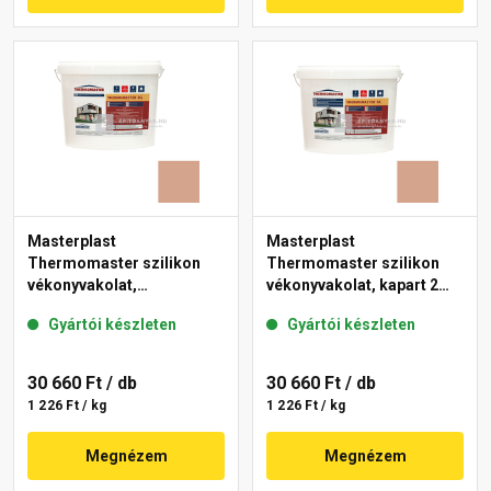
Masterplast
Masterplast
Thermomaster szilikon
Thermomaster szilikon
vékonyvakolat,
vékonyvakolat, kapart 2
gördülőszemcsés 2 mm
mm 12-C 25 kg
Gyártói készleten
Gyártói készleten
12-C 25 kg
30 660 Ft
/ db
30 660 Ft
/ db
1 226 Ft / kg
1 226 Ft / kg
Megnézem
Megnézem