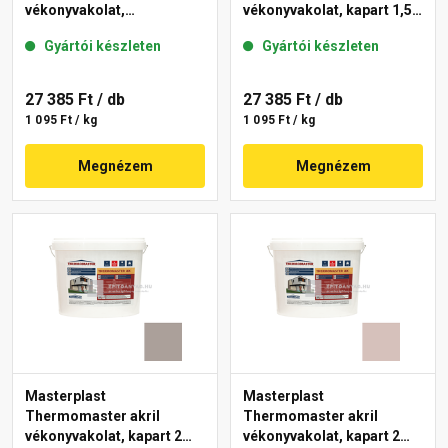
vékonyvakolat,
vékonyvakolat, kapart 1,5
gördülőszemcsés 2 mm
mm 49-C 25 kg
Gyártói készleten
Gyártói készleten
44-E 25 kg
27 385 Ft
/ db
27 385 Ft
/ db
1 095 Ft / kg
1 095 Ft / kg
Megnézem
Megnézem
Masterplast
Masterplast
Thermomaster akril
Thermomaster akril
vékonyvakolat, kapart 2
vékonyvakolat, kapart 2