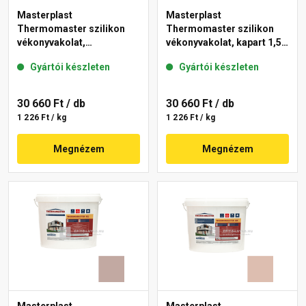
Masterplast
Masterplast
Thermomaster szilikon
Thermomaster szilikon
vékonyvakolat,
vékonyvakolat, kapart 1,5
gördülőszemcsés 2 mm
mm 09-D 25 kg
Gyártói készleten
Gyártói készleten
13-C 25 kg
30 660 Ft
/ db
30 660 Ft
/ db
1 226 Ft / kg
1 226 Ft / kg
Megnézem
Megnézem