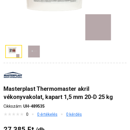
Masterplast Thermomaster akril
vékonyvakolat, kapart 1,5 mm 20-D 25 kg
Cikkszám:
UH-489535
0
0 értékelés
0 kérdés
27 385 Ft
/db