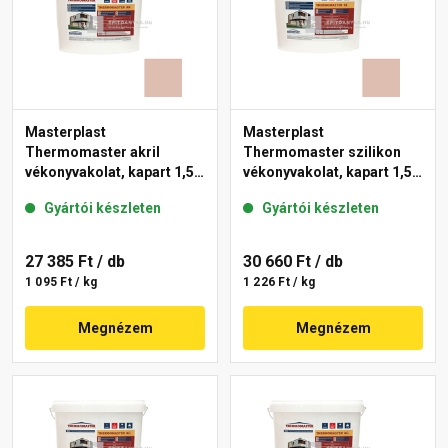
Masterplast
Masterplast
Thermomaster akril
Thermomaster szilikon
vékonyvakolat, kapart 1,5
vékonyvakolat, kapart 1,5
mm 13-D 25 kg
mm 13-D 25 kg
Gyártói készleten
Gyártói készleten
27 385 Ft
/ db
30 660 Ft
/ db
1 095 Ft / kg
1 226 Ft / kg
Megnézem
Megnézem