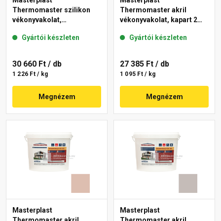
Masterplast
Masterplast
Thermomaster szilikon
Thermomaster akril
vékonyvakolat,
vékonyvakolat, kapart 2
gördülőszemcsés 2 mm
mm 13-D 25 kg
Gyártói készleten
Gyártói készleten
14-D 25 kg
30 660 Ft
/ db
27 385 Ft
/ db
1 226 Ft / kg
1 095 Ft / kg
Megnézem
Megnézem
Masterplast
Masterplast
Thermomaster akril
Thermomaster akril