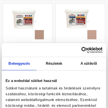
Masterplast
Masterplast
Thermomaster akril
Thermomaster szilikon
vékonyvakolat,
vékonyvakolat, kapart 2
gördülőszemcsés 2 mm
mm 13-C 25 kg
Beleegyezés
Részletek
A sütikről
Gyártói készleten
Gyártói készleten
09-C 25 kg
29 765 Ft
/ db
30 660 Ft
/ db
Ez a weboldal sütiket használ
1 191 Ft / kg
1 226 Ft / kg
Sütiket használunk a tartalmak és hirdetések személyre
szabásához, közösségi funkciók biztosításához,
Megnézem
Megnézem
valamint weboldalforgalmunk elemzéséhez. Ezenkívül
közösségi média-, hirdető- és elemező partnereinkkel