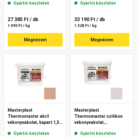
Gyártói készleten
Gyártói készleten
18-E 25 kg
27 385 Ft
/ db
33 190 Ft
/ db
1 095 Ft / kg
1 328 Ft / kg
Megnézem
Megnézem
Masterplast
Masterplast
Thermomaster akril
Thermomaster szilikon
vékonyvakolat, kapart 1,5
vékonyvakolat,
mm 12-C 25 kg
gördülőszemcsés 2 mm
Gyártói készleten
Gyártói készleten
49-E 25 kg