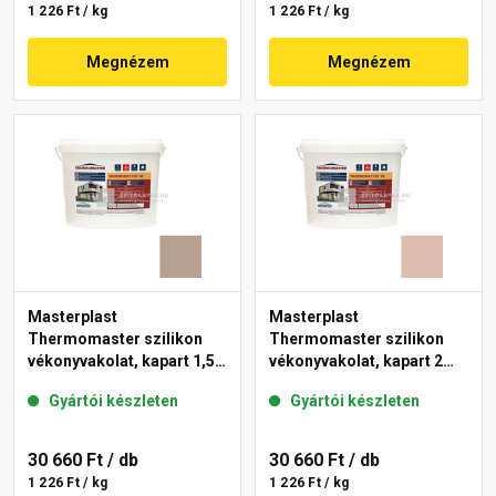
1 226 Ft / kg
1 226 Ft / kg
Megnézem
Megnézem
Masterplast
Masterplast
Thermomaster szilikon
Thermomaster szilikon
vékonyvakolat, kapart 1,5
vékonyvakolat, kapart 2
mm 44-C 25 kg
mm 13-D 25 kg
Gyártói készleten
Gyártói készleten
30 660 Ft
/ db
30 660 Ft
/ db
1 226 Ft / kg
1 226 Ft / kg