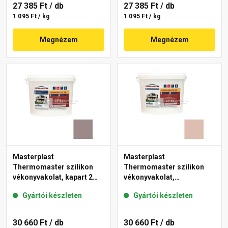
27 385 Ft
/ db
27 385 Ft
/ db
1 095 Ft / kg
1 095 Ft / kg
Megnézem
Megnézem
Masterplast
Masterplast
Thermomaster szilikon
Thermomaster szilikon
vékonyvakolat, kapart 2
vékonyvakolat,
mm 20-C 25 kg
gördülőszemcsés 2 mm
Gyártói készleten
Gyártói készleten
13-D 25 kg
30 660 Ft
/ db
30 660 Ft
/ db