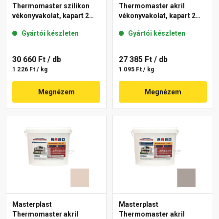
Thermomaster szilikon
Thermomaster akril
vékonyvakolat, kapart 2
vékonyvakolat, kapart 2
mm 19-D 25 kg
mm 20-D 25 kg
Gyártói készleten
Gyártói készleten
30 660 Ft
/ db
27 385 Ft
/ db
1 226 Ft / kg
1 095 Ft / kg
Megnézem
Megnézem
Masterplast
Masterplast
Thermomaster akril
Thermomaster akril