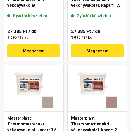
vékonyvakolat,
vékonyvakolat, kapart 1,5
gördülőszemcsés 2 mm
mm 49-D 25 kg
Gyártói készleten
Gyártói készleten
13-D 25 kg
27 385 Ft
/ db
27 385 Ft
/ db
1 095 Ft / kg
1 095 Ft / kg
Megnézem
Megnézem
Masterplast
Masterplast
Thermomaster akril
Thermomaster akril
vékonyvakolat, kapart 1,5
vékonyvakolat, kapart 2