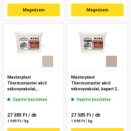
Megnézem
Megnézem
Masterplast
Masterplast
Thermomaster akril
Thermomaster akril
vékonyvakolat,
vékonyvakolat, kapart 2
gördülőszemcsés 2 mm
mm 14-D 25 kg
Gyártói készleten
Gyártói készleten
44-D 25 kg
27 385 Ft
/ db
27 385 Ft
/ db
1 095 Ft / kg
1 095 Ft / kg