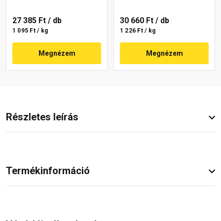
27 385 Ft
/ db
30 660 Ft
/ db
1 095 Ft / kg
1 226 Ft / kg
Megnézem
Megnézem
Részletes leírás
Termékinformáció