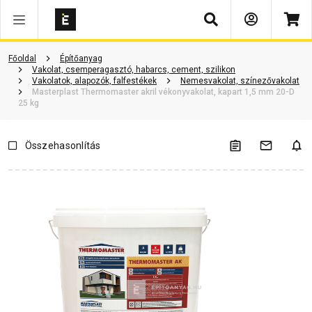
Keresés
Vásárlói vélemények
Kérdések és válaszok
Kapcsolódó cikkek
Főoldal
Építőanyag
Vakolat, csemperagasztó, habarcs, cement, szilikon
Vakolatok, alapozók, falfestékek
Nemesvakolat, színezővakolat
Masterplast Thermomaster akril vékonyvakolat, kapart 1,5 mm 20-D
25 kg
Összehasonlítás