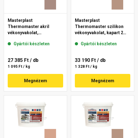
Masterplast
Masterplast
Thermomaster akril
Thermomaster szilikon
vékonyvakolat,
vékonyvakolat, kapart 2
gördülőszemcsés 2 mm
mm 09-C 25 kg
Gyártói készleten
Gyártói készleten
14-C 25 kg
27 385 Ft
/ db
33 190 Ft
/ db
1 095 Ft / kg
1 328 Ft / kg
Megnézem
Megnézem