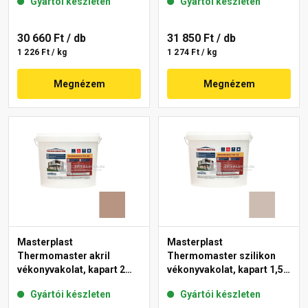
Gyártói készleten
Gyártói készleten
30 660 Ft
/ db
31 850 Ft
/ db
1 226 Ft / kg
1 274 Ft / kg
Megnézem
Megnézem
Masterplast
Masterplast
Thermomaster akril
Thermomaster szilikon
vékonyvakolat, kapart 2
vékonyvakolat, kapart 1,5
mm 09-C 25 kg
mm 44-D 25 kg
Gyártói készleten
Gyártói készleten