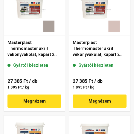
Masterplast
Masterplast
Thermomaster akril
Thermomaster akril
vékonyvakolat, kapart 2
vékonyvakolat, kapart 2
mm 49-C 25 kg
mm 14-E 25 kg
Gyártói készleten
Gyártói készleten
27 385 Ft
/ db
27 385 Ft
/ db
1 095 Ft / kg
1 095 Ft / kg
Megnézem
Megnézem