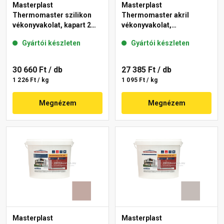
Masterplast
Masterplast
Thermomaster szilikon
Thermomaster akril
vékonyvakolat, kapart 2
vékonyvakolat,
mm 13-D 25 kg
gördülőszemcsés 2 mm
Gyártói készleten
Gyártói készleten
44-D 25 kg
30 660 Ft
/ db
27 385 Ft
/ db
1 226 Ft / kg
1 095 Ft / kg
Megnézem
Megnézem
Masterplast
Masterplast