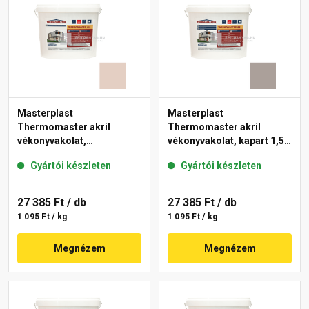
Masterplast
Masterplast
Thermomaster akril
Thermomaster akril
vékonyvakolat,
vékonyvakolat, kapart 1,5
gördülőszemcsés 2 mm
mm 49-C 25 kg
Gyártói készleten
Gyártói készleten
44-E 25 kg
27 385 Ft
/ db
27 385 Ft
/ db
1 095 Ft / kg
1 095 Ft / kg
Megnézem
Megnézem