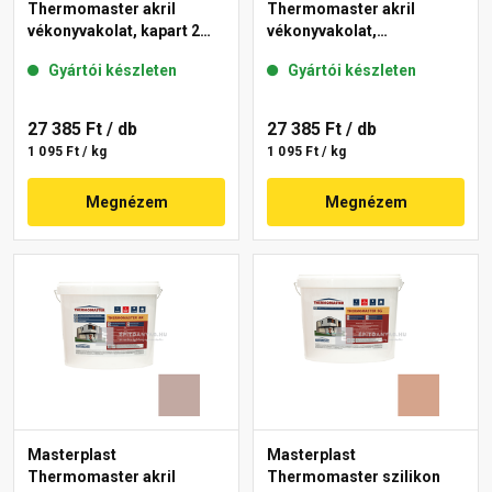
Thermomaster akril
Thermomaster akril
vékonyvakolat, kapart 2
vékonyvakolat,
mm 14-D 25 kg
gördülőszemcsés 2 mm
Gyártói készleten
Gyártói készleten
49-D 25 kg
27 385 Ft
/ db
27 385 Ft
/ db
1 095 Ft / kg
1 095 Ft / kg
Megnézem
Megnézem
Masterplast
Masterplast
Thermomaster akril
Thermomaster szilikon