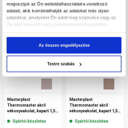
14-C 25 kg
megosztjuk az Ön weboldalhasználatra vonatkozó
adatait, akik kombinálhatják az adatokat más olyan
27 385 Ft
/ db
30 660 Ft
/ db
adatokkal, amelyeket Ön adott meg számukra vagy az
1 095 Ft / kg
1 226 Ft / kg
Ön által használt más szolgáltatásokból gyűjtöttek.
Megnézem
Megnézem
Az összes engedélyezése
Testre szabás
Masterplast
Masterplast
Thermomaster akril
Thermomaster akril
vékonyvakolat, kapart 1,5
vékonyvakolat, kapart 1,5
mm 18-D 25 kg
mm 14-C 25 kg
Gyártói készleten
Gyártói készleten