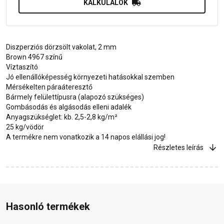
KALKULÁLOK
Diszperziós dörzsölt vakolat, 2 mm
Brown 4967 színű
Víztaszító
Jó ellenállóképesség környezeti hatásokkal szemben
Mérsékelten páraáteresztő
Bármely felülettípusra (alapozó szükséges)
Gombásodás és algásodás elleni adalék
Anyagszükséglet: kb. 2,5-2,8 kg/m²
25 kg/vödör
A termékre nem vonatkozik a 14 napos elállási jog!
Részletes leírás
Hasonló termékek