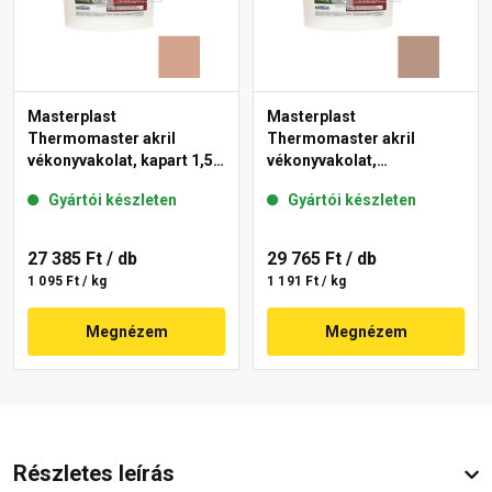
Masterplast
Masterplast
Thermomaster akril
Thermomaster akril
vékonyvakolat, kapart 1,5
vékonyvakolat,
mm 12-C 25 kg
gördülőszemcsés 2 mm
Gyártói készleten
Gyártói készleten
09-C 25 kg
27 385 Ft
/ db
29 765 Ft
/ db
1 095 Ft / kg
1 191 Ft / kg
Megnézem
Megnézem
Részletes leírás