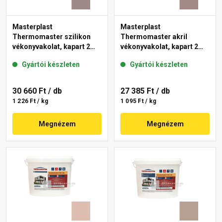
Masterplast
Masterplast
Thermomaster szilikon
Thermomaster akril
vékonyvakolat, kapart 2
vékonyvakolat, kapart 2
mm 20-C 25 kg
mm 18-C 25 kg
Gyártói készleten
Gyártói készleten
30 660 Ft
/ db
27 385 Ft
/ db
1 226 Ft / kg
1 095 Ft / kg
Megnézem
Megnézem