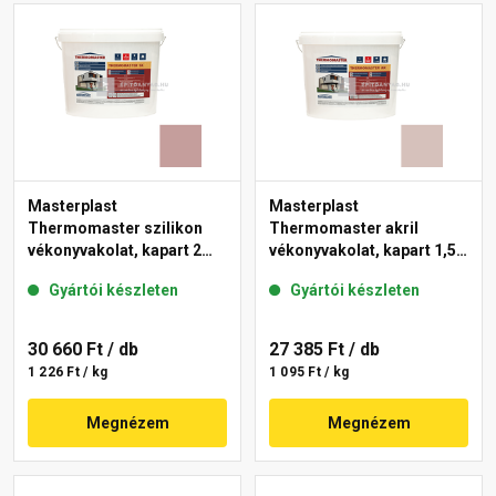
Masterplast
Masterplast
Thermomaster szilikon
Thermomaster akril
vékonyvakolat, kapart 2
vékonyvakolat, kapart 1,5
mm 19-D 25 kg
mm 14-E 25 kg
Gyártói készleten
Gyártói készleten
30 660 Ft
/ db
27 385 Ft
/ db
1 226 Ft / kg
1 095 Ft / kg
Megnézem
Megnézem