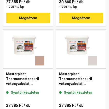
27 385 Ft
/ db
30 660 Ft
/ db
1 095 Ft / kg
1 226 Ft / kg
Megnézem
Megnézem
Masterplast
Masterplast
Thermomaster akril
Thermomaster akril
vékonyvakolat,
vékonyvakolat,
gördülőszemcsés 2 mm
gördülőszemcsés 2 mm
Gyártói készleten
Gyártói készleten
13-C 25 kg
49-E 25 kg
27 385 Ft
/ db
27 385 Ft
/ db