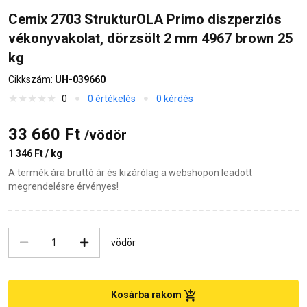
Cemix 2703 StrukturOLA Primo diszperziós
vékonyvakolat, dörzsölt 2 mm 4967 brown 25
kg
Cikkszám:
UH-039660
0
0 értékelés
0 kérdés
33 660 Ft
/vödör
1 346 Ft / kg
A termék ára bruttó ár és kizárólag a webshopon leadott
megrendelésre érvényes!
vödör
Kosárba rakom