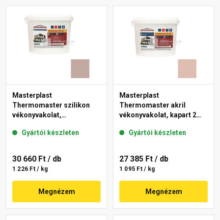
Masterplast
Masterplast
Thermomaster szilikon
Thermomaster akril
vékonyvakolat,
vékonyvakolat, kapart 2
gördülőszemcsés 2 mm
mm 13-D 25 kg
Gyártói készleten
Gyártói készleten
14-D 25 kg
30 660 Ft
/ db
27 385 Ft
/ db
1 226 Ft / kg
1 095 Ft / kg
Megnézem
Megnézem