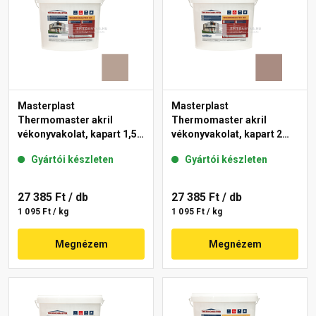
Masterplast
Masterplast
Thermomaster akril
Thermomaster akril
vékonyvakolat, kapart 1,5
vékonyvakolat, kapart 2
mm 44-C 25 kg
mm 14-C 25 kg
Gyártói készleten
Gyártói készleten
27 385 Ft
/ db
27 385 Ft
/ db
1 095 Ft / kg
1 095 Ft / kg
Megnézem
Megnézem