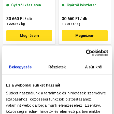
mm 12-C 25 kg
mm 13-C 25 kg
Gyártói készleten
Gyártói készleten
30 660 Ft
/ db
30 660 Ft
/ db
1 226 Ft / kg
1 226 Ft / kg
Megnézem
Megnézem
Beleegyezés
Részletek
A sütikről
Ez a weboldal sütiket használ
Sütiket használunk a tartalmak és hirdetések személyre
Masterplast
Masterplast
szabásához, közösségi funkciók biztosításához,
Thermomaster akril
Thermomaster szilikon
vékonyvakolat, kapart 2
vékonyvakolat,
valamint weboldalforgalmunk elemzéséhez. Ezenkívül
mm 09-D 25 kg
gördülőszemcsés 2 mm
közösségi média-, hirdető- és elemező partnereinkkel
Gyártói készleten
Gyártói készleten