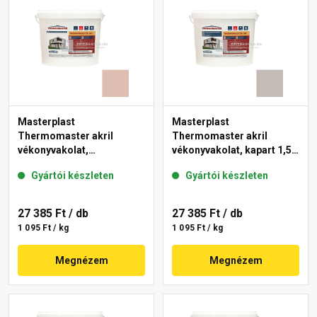
Masterplast
Masterplast
Thermomaster akril
Thermomaster akril
vékonyvakolat,
vékonyvakolat, kapart 1,5
gördülőszemcsés 2 mm
mm 49-D 25 kg
Gyártói készleten
Gyártói készleten
13-D 25 kg
27 385 Ft
/ db
27 385 Ft
/ db
1 095 Ft / kg
1 095 Ft / kg
Megnézem
Megnézem