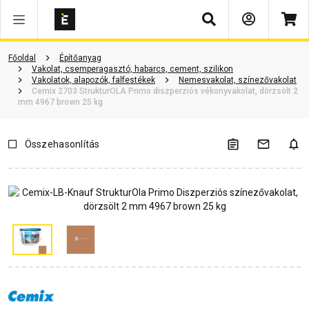
Keresés
Vásárlói vélemények
Kérdések és válaszok
Kapcsolódó cikkek
Főoldal
Építőanyag
Vakolat, csemperagasztó, habarcs, cement, szilikon
Vakolatok, alapozók, falfestékek
Nemesvakolat, színezővakolat
Cemix 2703 StrukturOLA Primo diszperziós vékonyvakolat, dörzsölt 2
mm 4967 brown 25 kg
Összehasonlítás