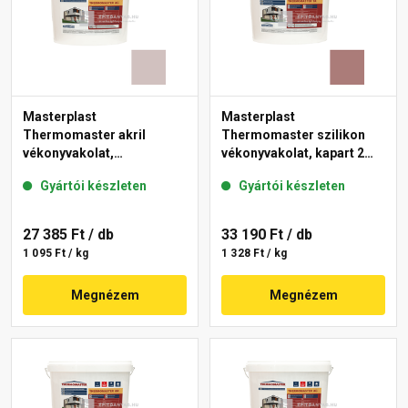
Masterplast
Masterplast
Thermomaster akril
Thermomaster szilikon
vékonyvakolat,
vékonyvakolat, kapart 2
gördülőszemcsés 2 mm
mm 19-C 25 kg
Gyártói készleten
Gyártói készleten
18-E 25 kg
27 385 Ft
/ db
33 190 Ft
/ db
1 095 Ft / kg
1 328 Ft / kg
Megnézem
Megnézem