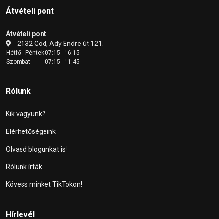
Átvételi pont
Átvételi pont
2132 Göd, Ady Endre út 121.
Hétfő - Péntek
07:15 - 16:15
Szombat
07:15 - 11:45
Rólunk
Kik vagyunk?
Elérhetőségeink
Olvasd blogunkat is!
Rólunk írták
Kövess minket TikTokon!
Hírlevél