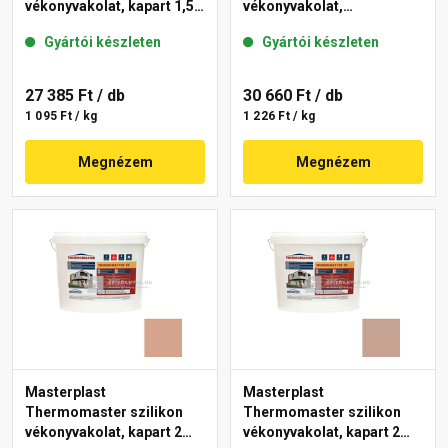
vékonyvakolat, kapart 1,5
vékonyvakolat,
mm 14-D 25 kg
gördülőszemcsés 2 mm
Gyártói készleten
Gyártói készleten
12-C 25 kg
27 385 Ft
/ db
30 660 Ft
/ db
1 095 Ft / kg
1 226 Ft / kg
Megnézem
Megnézem
Masterplast
Masterplast
Thermomaster szilikon
Thermomaster szilikon
vékonyvakolat, kapart 2
vékonyvakolat, kapart 2