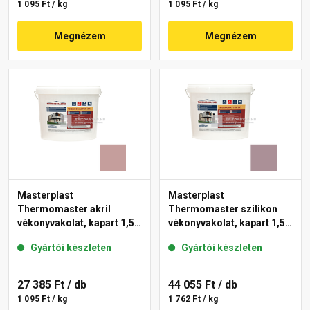
1 095 Ft / kg
1 095 Ft / kg
Megnézem
Megnézem
Masterplast
Masterplast
Thermomaster akril
Thermomaster szilikon
vékonyvakolat, kapart 1,5
vékonyvakolat, kapart 1,5
mm 19-D 25 kg
mm 27-C 25 kg
Gyártói készleten
Gyártói készleten
27 385 Ft
/ db
44 055 Ft
/ db
1 095 Ft / kg
1 762 Ft / kg