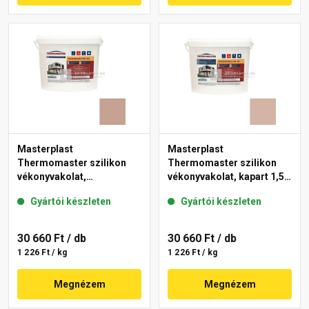
Masterplast
Masterplast
Thermomaster szilikon
Thermomaster szilikon
vékonyvakolat,
vékonyvakolat, kapart 1,5
gördülőszemcsés 2 mm
mm 09-D 25 kg
Gyártói készleten
Gyártói készleten
13-C 25 kg
30 660 Ft
/ db
30 660 Ft
/ db
1 226 Ft / kg
1 226 Ft / kg
Megnézem
Megnézem