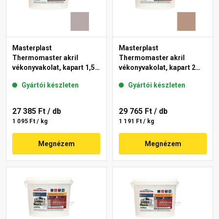
Masterplast
Masterplast
Thermomaster akril
Thermomaster akril
vékonyvakolat, kapart 1,5
vékonyvakolat, kapart 2
mm 20-D 25 kg
mm 09-C 25 kg
Gyártói készleten
Gyártói készleten
27 385 Ft
/ db
29 765 Ft
/ db
1 095 Ft / kg
1 191 Ft / kg
Megnézem
Megnézem