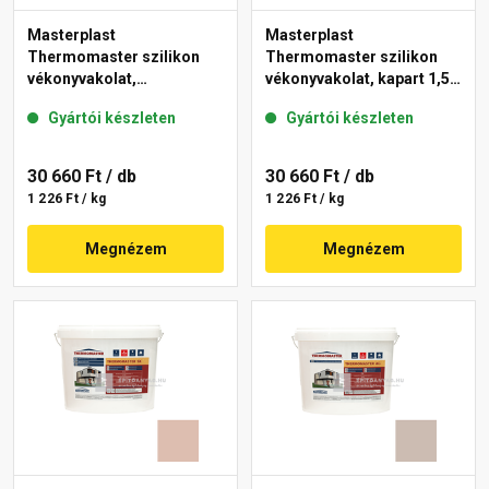
Masterplast
Masterplast
Thermomaster szilikon
Thermomaster szilikon
vékonyvakolat,
vékonyvakolat, kapart 1,5
gördülőszemcsés 2 mm
mm 44-C 25 kg
Gyártói készleten
Gyártói készleten
13-D 25 kg
30 660 Ft
/ db
30 660 Ft
/ db
1 226 Ft / kg
1 226 Ft / kg
Megnézem
Megnézem