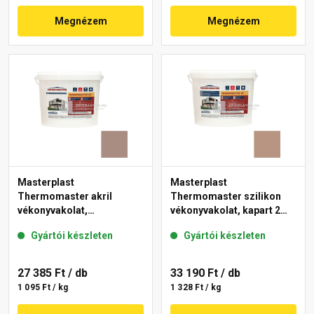
Megnézem
Megnézem
Masterplast
Masterplast
Thermomaster akril
Thermomaster szilikon
vékonyvakolat,
vékonyvakolat, kapart 2
gördülőszemcsés 2 mm
mm 09-C 25 kg
Gyártói készleten
Gyártói készleten
14-C 25 kg
27 385 Ft
/ db
33 190 Ft
/ db
1 095 Ft / kg
1 328 Ft / kg