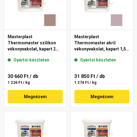
Masterplast
Masterplast
Thermomaster szilikon
Thermomaster akril
vékonyvakolat, kapart 2
vékonyvakolat, kapart 1,5
mm 14-C 25 kg
mm 27-D 25 kg
Gyártói készleten
Gyártói készleten
30 660 Ft
/ db
31 850 Ft
/ db
1 226 Ft / kg
1 274 Ft / kg
Megnézem
Megnézem