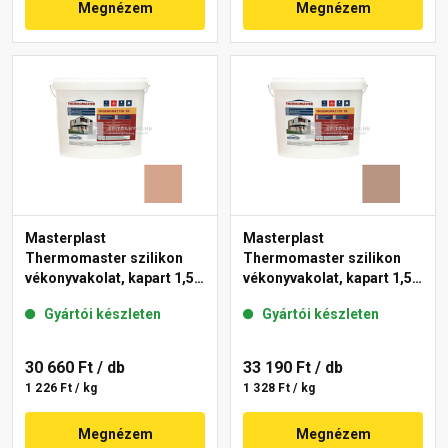
Megnézem
Megnézem
Masterplast
Masterplast
Thermomaster szilikon
Thermomaster szilikon
vékonyvakolat, kapart 1,5
vékonyvakolat, kapart 1,5
mm 12-C 25 kg
mm 09-C 25 kg
Gyártói készleten
Gyártói készleten
30 660 Ft
/ db
33 190 Ft
/ db
1 226 Ft / kg
1 328 Ft / kg
Megnézem
Megnézem