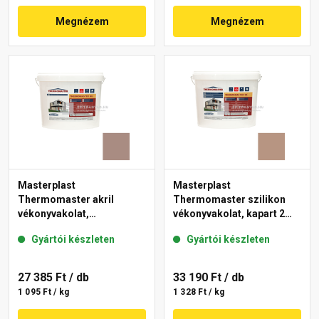
Megnézem
Megnézem
Masterplast
Masterplast
Thermomaster akril
Thermomaster szilikon
vékonyvakolat,
vékonyvakolat, kapart 2
gördülőszemcsés 2 mm
mm 09-C 25 kg
Gyártói készleten
Gyártói készleten
14-C 25 kg
27 385 Ft
/ db
33 190 Ft
/ db
1 095 Ft / kg
1 328 Ft / kg