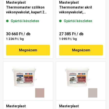
Masterplast
Masterplast
Thermomaster szilikon
Thermomaster akril
vékonyvakolat, kapart 2
vékonyvakolat,
mm 13-D 25 kg
gördülőszemcsés 2 mm
Gyártói készleten
Gyártói készleten
44-D 25 kg
30 660 Ft
/ db
27 385 Ft
/ db
1 226 Ft / kg
1 095 Ft / kg
Megnézem
Megnézem
Masterplast
Masterplast