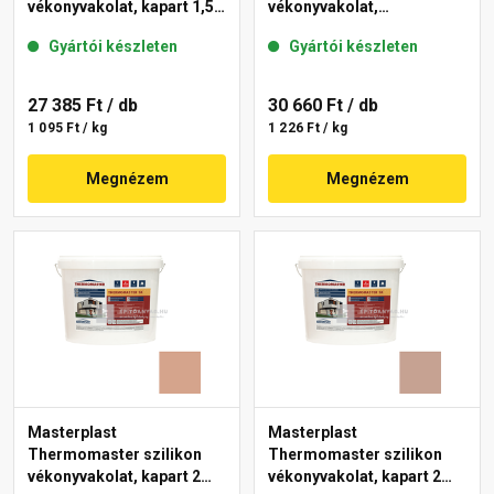
vékonyvakolat, kapart 1,5
vékonyvakolat,
mm 14-D 25 kg
gördülőszemcsés 2 mm
Gyártói készleten
Gyártói készleten
12-C 25 kg
27 385 Ft
/ db
30 660 Ft
/ db
1 095 Ft / kg
1 226 Ft / kg
Megnézem
Megnézem
Masterplast
Masterplast
Thermomaster szilikon
Thermomaster szilikon
vékonyvakolat, kapart 2
vékonyvakolat, kapart 2