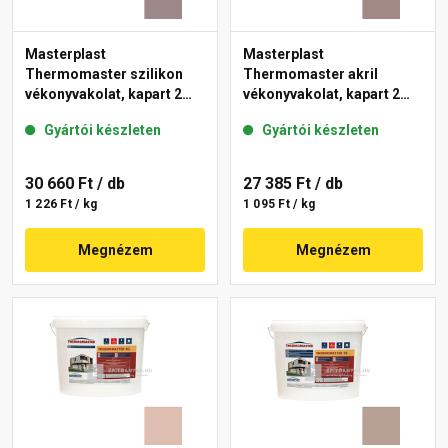
Masterplast
Masterplast
Thermomaster szilikon
Thermomaster akril
vékonyvakolat, kapart 2
vékonyvakolat, kapart 2
mm 20-C 25 kg
mm 18-C 25 kg
Gyártói készleten
Gyártói készleten
30 660 Ft
/ db
27 385 Ft
/ db
1 226 Ft / kg
1 095 Ft / kg
Megnézem
Megnézem