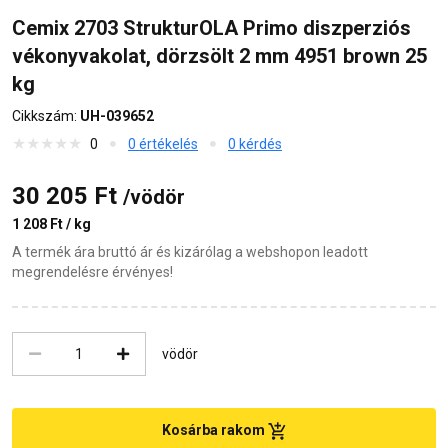
Cemix 2703 StrukturOLA Primo diszperziós
vékonyvakolat, dörzsölt 2 mm 4951 brown 25
kg
Cikkszám:
UH-039652
0
0 értékelés
0 kérdés
30 205 Ft
/vödör
1 208 Ft / kg
A termék ára bruttó ár és kizárólag a webshopon leadott
megrendelésre érvényes!
vödör
Kosárba rakom