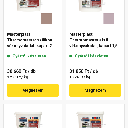
Masterplast
Masterplast
Thermomaster szilikon
Thermomaster akril
vékonyvakolat, kapart 2
vékonyvakolat, kapart 1,5
mm 14-C 25 kg
mm 27-D 25 kg
Gyártói készleten
Gyártói készleten
30 660 Ft
/ db
31 850 Ft
/ db
1 226 Ft / kg
1 274 Ft / kg
Megnézem
Megnézem