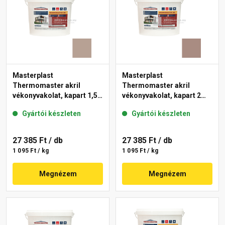
Masterplast
Masterplast
Thermomaster akril
Thermomaster akril
vékonyvakolat, kapart 1,5
vékonyvakolat, kapart 2
mm 44-C 25 kg
mm 14-C 25 kg
Gyártói készleten
Gyártói készleten
27 385 Ft
/ db
27 385 Ft
/ db
1 095 Ft / kg
1 095 Ft / kg
Megnézem
Megnézem