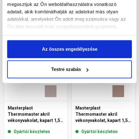
14-C 25 kg
megosztjuk az Ön weboldalhasználatra vonatkozó
adatait, akik kombinálhatják az adatokat más olyan
27 385 Ft
/ db
30 660 Ft
/ db
adatokkal, amelyeket Ön adott meg számukra vagy az
1 095 Ft / kg
1 226 Ft / kg
Ön által használt más szolgáltatásokból gyűjtöttek.
Megnézem
Megnézem
Az összes engedélyezése
Testre szabás
Masterplast
Masterplast
Thermomaster akril
Thermomaster akril
vékonyvakolat, kapart 1,5
vékonyvakolat, kapart 1,5
mm 18-D 25 kg
mm 14-C 25 kg
Gyártói készleten
Gyártói készleten