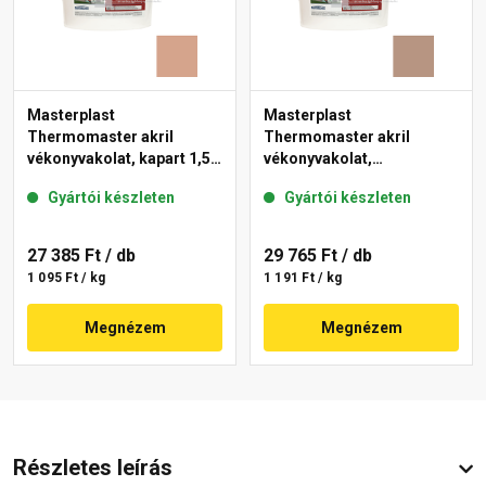
Masterplast
Masterplast
Thermomaster akril
Thermomaster akril
vékonyvakolat, kapart 1,5
vékonyvakolat,
mm 12-C 25 kg
gördülőszemcsés 2 mm
Gyártói készleten
Gyártói készleten
09-C 25 kg
27 385 Ft
/ db
29 765 Ft
/ db
1 095 Ft / kg
1 191 Ft / kg
Megnézem
Megnézem
Részletes leírás