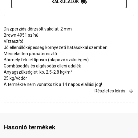
KALKULÁLOK
Diszperziós dörzsölt vakolat, 2 mm
Brown 4951 színű
Víztaszító
Jó ellenállóképesség környezeti hatásokkal szemben
Mérsékelten páraáteresztő
Bármely felülettípusra (alapozó szükséges)
Gombásodás és algásodás elleni adalék
Anyagszükséglet: kb. 2,5-2,8 kg/m²
25 kg/vödör
A termékre nem vonatkozik a 14 napos elállási jog!
Részletes leírás
Hasonló termékek