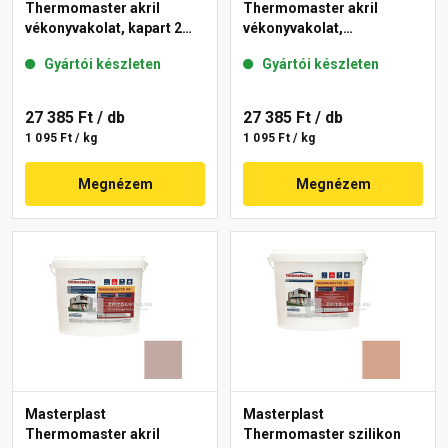
Thermomaster akril
Thermomaster akril
vékonyvakolat, kapart 2
vékonyvakolat,
mm 14-D 25 kg
gördülőszemcsés 2 mm
Gyártói készleten
Gyártói készleten
49-D 25 kg
27 385 Ft
/ db
27 385 Ft
/ db
1 095 Ft / kg
1 095 Ft / kg
Megnézem
Megnézem
Masterplast
Masterplast
Thermomaster akril
Thermomaster szilikon