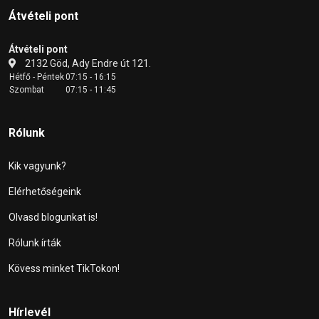
Átvételi pont
Átvételi pont
2132 Göd, Ady Endre út 121.
Hétfő - Péntek
07:15 - 16:15
Szombat
07:15 - 11:45
Rólunk
Kik vagyunk?
Elérhetőségeink
Olvasd blogunkat is!
Rólunk írták
Kövess minket TikTokon!
Hírlevél