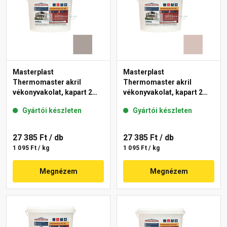
Masterplast
Masterplast
Thermomaster akril
Thermomaster akril
vékonyvakolat, kapart 2
vékonyvakolat, kapart 2
mm 49-C 25 kg
mm 14-E 25 kg
Gyártói készleten
Gyártói készleten
27 385 Ft
/ db
27 385 Ft
/ db
1 095 Ft / kg
1 095 Ft / kg
Megnézem
Megnézem