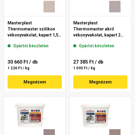
Masterplast
Masterplast
Thermomaster szilikon
Thermomaster akril
vékonyvakolat, kapart 1,5
vékonyvakolat, kapart 2
mm 44-D 25 kg
mm 20-D 25 kg
Gyártói készleten
Gyártói készleten
30 660 Ft
/ db
27 385 Ft
/ db
1 226 Ft / kg
1 095 Ft / kg
Megnézem
Megnézem