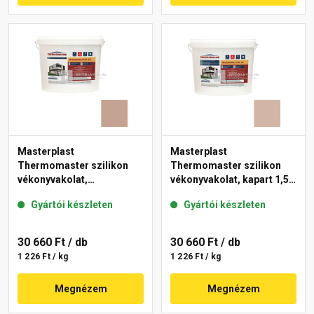
Masterplast
Masterplast
Thermomaster szilikon
Thermomaster szilikon
vékonyvakolat,
vékonyvakolat, kapart 1,5
gördülőszemcsés 2 mm
mm 09-D 25 kg
Gyártói készleten
Gyártói készleten
13-C 25 kg
30 660 Ft
/ db
30 660 Ft
/ db
1 226 Ft / kg
1 226 Ft / kg
Megnézem
Megnézem