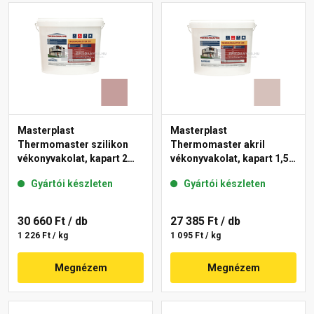
Masterplast
Masterplast
Thermomaster szilikon
Thermomaster akril
vékonyvakolat, kapart 2
vékonyvakolat, kapart 1,5
mm 19-D 25 kg
mm 14-E 25 kg
Gyártói készleten
Gyártói készleten
30 660 Ft
/ db
27 385 Ft
/ db
1 226 Ft / kg
1 095 Ft / kg
Megnézem
Megnézem