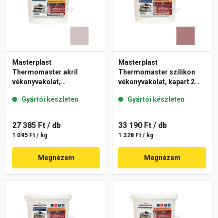
Masterplast
Masterplast
Thermomaster akril
Thermomaster szilikon
vékonyvakolat,
vékonyvakolat, kapart 2
gördülőszemcsés 2 mm
mm 19-C 25 kg
Gyártói készleten
Gyártói készleten
18-E 25 kg
27 385 Ft
/ db
33 190 Ft
/ db
1 095 Ft / kg
1 328 Ft / kg
Megnézem
Megnézem