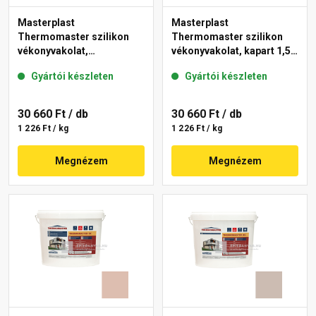
Masterplast
Masterplast
Thermomaster szilikon
Thermomaster szilikon
vékonyvakolat,
vékonyvakolat, kapart 1,5
gördülőszemcsés 2 mm
mm 44-C 25 kg
Gyártói készleten
Gyártói készleten
13-D 25 kg
30 660 Ft
/ db
30 660 Ft
/ db
1 226 Ft / kg
1 226 Ft / kg
Megnézem
Megnézem