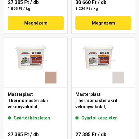
27 385 Ft
/ db
30 660 Ft
/ db
1 095 Ft / kg
1 226 Ft / kg
Megnézem
Megnézem
Masterplast
Masterplast
Thermomaster akril
Thermomaster akril
vékonyvakolat,
vékonyvakolat,
gördülőszemcsés 2 mm
gördülőszemcsés 2 mm
Gyártói készleten
Gyártói készleten
13-C 25 kg
49-E 25 kg
27 385 Ft
/ db
27 385 Ft
/ db