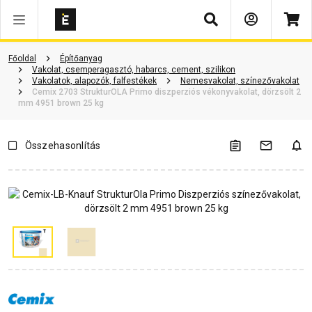
Keresés
Vásárlói vélemények
Kérdések és válaszok
Kapcsolódó cikkek
Főoldal
Építőanyag
Vakolat, csemperagasztó, habarcs, cement, szilikon
Vakolatok, alapozók, falfestékek
Nemesvakolat, színezővakolat
Cemix 2703 StrukturOLA Primo diszperziós vékonyvakolat, dörzsölt 2
mm 4951 brown 25 kg
Összehasonlítás