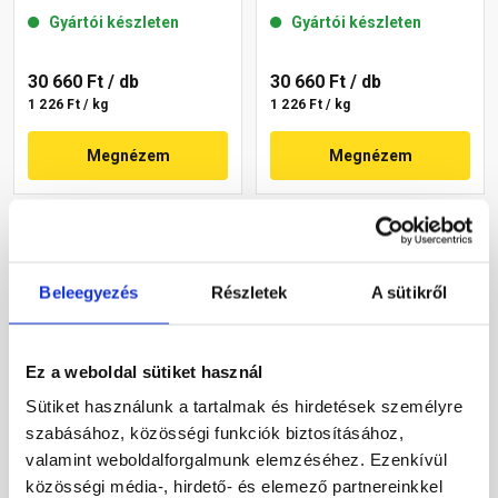
mm 12-C 25 kg
mm 13-C 25 kg
Gyártói készleten
Gyártói készleten
30 660 Ft
/ db
30 660 Ft
/ db
1 226 Ft / kg
1 226 Ft / kg
Megnézem
Megnézem
Beleegyezés
Részletek
A sütikről
Ez a weboldal sütiket használ
Sütiket használunk a tartalmak és hirdetések személyre
Masterplast
Masterplast
szabásához, közösségi funkciók biztosításához,
Thermomaster akril
Thermomaster szilikon
vékonyvakolat, kapart 2
vékonyvakolat,
valamint weboldalforgalmunk elemzéséhez. Ezenkívül
mm 09-D 25 kg
gördülőszemcsés 2 mm
közösségi média-, hirdető- és elemező partnereinkkel
Gyártói készleten
Gyártói készleten