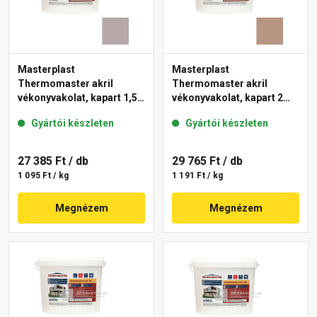
Masterplast
Masterplast
Thermomaster akril
Thermomaster akril
vékonyvakolat, kapart 1,5
vékonyvakolat, kapart 2
mm 20-D 25 kg
mm 09-C 25 kg
Gyártói készleten
Gyártói készleten
27 385 Ft
/ db
29 765 Ft
/ db
1 095 Ft / kg
1 191 Ft / kg
Megnézem
Megnézem