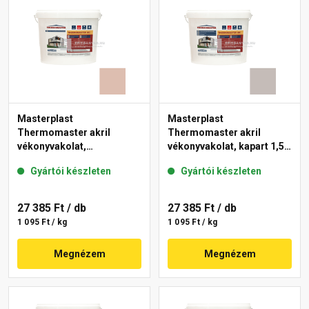
Masterplast
Masterplast
Thermomaster akril
Thermomaster akril
vékonyvakolat,
vékonyvakolat, kapart 1,5
gördülőszemcsés 2 mm
mm 49-D 25 kg
Gyártói készleten
Gyártói készleten
13-D 25 kg
27 385 Ft
/ db
27 385 Ft
/ db
1 095 Ft / kg
1 095 Ft / kg
Megnézem
Megnézem