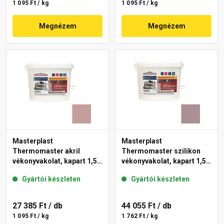
1 095 Ft / kg
1 095 Ft / kg
Megnézem
Megnézem
Masterplast
Masterplast
Thermomaster akril
Thermomaster szilikon
vékonyvakolat, kapart 1,5
vékonyvakolat, kapart 1,5
mm 19-D 25 kg
mm 27-C 25 kg
Gyártói készleten
Gyártói készleten
27 385 Ft
/ db
44 055 Ft
/ db
1 095 Ft / kg
1 762 Ft / kg