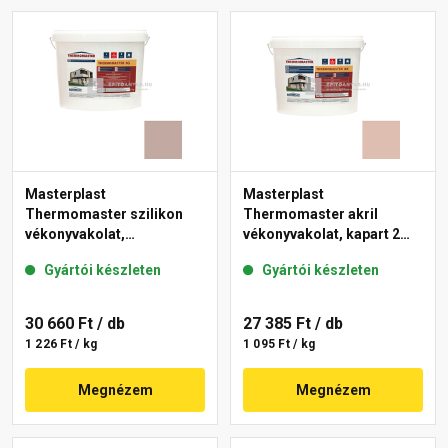
Masterplast
Masterplast
Thermomaster szilikon
Thermomaster akril
vékonyvakolat,
vékonyvakolat, kapart 2
gördülőszemcsés 2 mm
mm 13-D 25 kg
Gyártói készleten
Gyártói készleten
14-D 25 kg
30 660 Ft
/ db
27 385 Ft
/ db
1 226 Ft / kg
1 095 Ft / kg
Megnézem
Megnézem