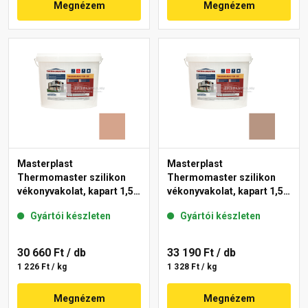
Megnézem
Megnézem
Masterplast
Masterplast
Thermomaster szilikon
Thermomaster szilikon
vékonyvakolat, kapart 1,5
vékonyvakolat, kapart 1,5
mm 12-C 25 kg
mm 09-C 25 kg
Gyártói készleten
Gyártói készleten
30 660 Ft
/ db
33 190 Ft
/ db
1 226 Ft / kg
1 328 Ft / kg
Megnézem
Megnézem