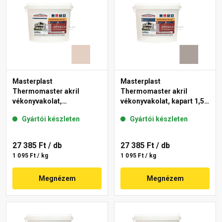
Masterplast
Masterplast
Thermomaster akril
Thermomaster akril
vékonyvakolat,
vékonyvakolat, kapart 1,5
gördülőszemcsés 2 mm
mm 49-C 25 kg
Gyártói készleten
Gyártói készleten
44-E 25 kg
27 385 Ft
/ db
27 385 Ft
/ db
1 095 Ft / kg
1 095 Ft / kg
Megnézem
Megnézem