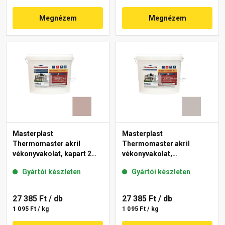
Megnézem
Megnézem
Masterplast
Masterplast
Thermomaster akril
Thermomaster akril
vékonyvakolat, kapart 2
vékonyvakolat,
mm 14-D 25 kg
gördülőszemcsés 2 mm
Gyártói készleten
Gyártói készleten
49-D 25 kg
27 385 Ft
/ db
27 385 Ft
/ db
1 095 Ft / kg
1 095 Ft / kg