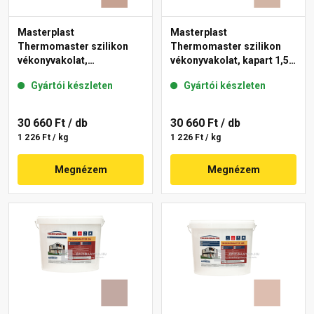
Masterplast
Masterplast
Thermomaster szilikon
Thermomaster szilikon
vékonyvakolat,
vékonyvakolat, kapart 1,5
gördülőszemcsés 2 mm
mm 09-D 25 kg
Gyártói készleten
Gyártói készleten
13-C 25 kg
30 660 Ft
/ db
30 660 Ft
/ db
1 226 Ft / kg
1 226 Ft / kg
Megnézem
Megnézem