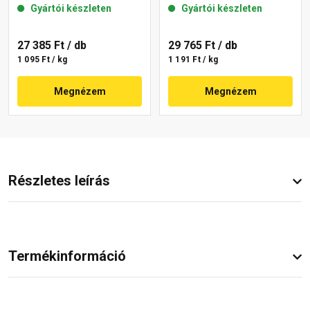
Gyártói készleten
Gyártói készleten
09-C 25 kg
27 385 Ft
/ db
29 765 Ft
/ db
1 095 Ft / kg
1 191 Ft / kg
Megnézem
Megnézem
Részletes leírás
Termékinformáció