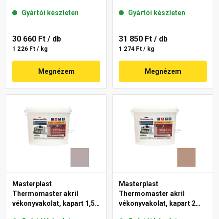
mm 14-C 25 kg
mm 27-D 25 kg
Gyártói készleten
Gyártói készleten
30 660 Ft
/ db
31 850 Ft
/ db
1 226 Ft / kg
1 274 Ft / kg
Megnézem
Megnézem
Masterplast
Masterplast
Thermomaster akril
Thermomaster akril
vékonyvakolat, kapart 1,5
vékonyvakolat, kapart 2
mm 20-D 25 kg
mm 09-C 25 kg