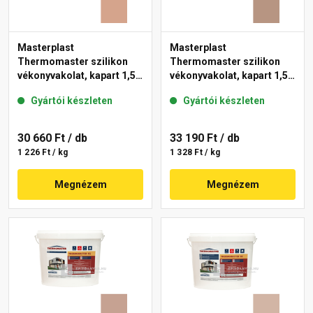
Masterplast
Masterplast
Thermomaster szilikon
Thermomaster szilikon
vékonyvakolat, kapart 1,5
vékonyvakolat, kapart 1,5
mm 12-C 25 kg
mm 09-C 25 kg
Gyártói készleten
Gyártói készleten
30 660 Ft
/ db
33 190 Ft
/ db
1 226 Ft / kg
1 328 Ft / kg
Megnézem
Megnézem