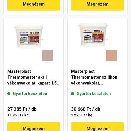
Megnézem
Megnézem
Masterplast
Masterplast
Thermomaster akril
Thermomaster szilikon
vékonyvakolat, kapart 1,5
vékonyvakolat,
mm 14-D 25 kg
gördülőszemcsés 2 mm
Gyártói készleten
Gyártói készleten
12-C 25 kg
27 385 Ft
/ db
30 660 Ft
/ db
1 095 Ft / kg
1 226 Ft / kg
Megnézem
Megnézem