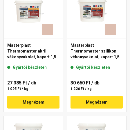
Masterplast
Masterplast
Thermomaster akril
Thermomaster szilikon
vékonyvakolat, kapart 1,5
vékonyvakolat, kapart 1,5
mm 13-D 25 kg
mm 13-D 25 kg
Gyártói készleten
Gyártói készleten
27 385 Ft
/ db
30 660 Ft
/ db
1 095 Ft / kg
1 226 Ft / kg
Megnézem
Megnézem