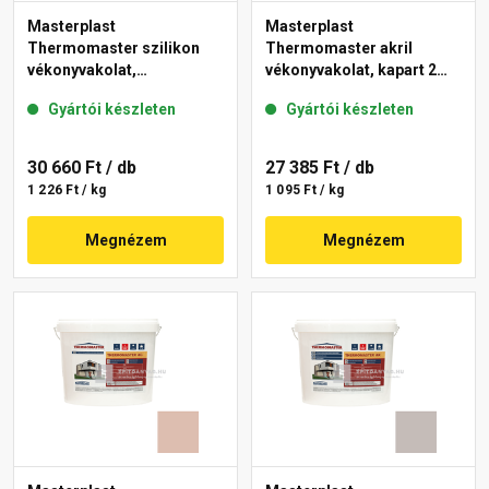
Masterplast
Masterplast
Thermomaster szilikon
Thermomaster akril
vékonyvakolat,
vékonyvakolat, kapart 2
gördülőszemcsés 2 mm
mm 13-D 25 kg
Gyártói készleten
Gyártói készleten
14-D 25 kg
30 660 Ft
/ db
27 385 Ft
/ db
1 226 Ft / kg
1 095 Ft / kg
Megnézem
Megnézem