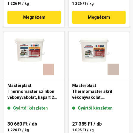
1 226 Ft / kg
1 226 Ft / kg
Megnézem
Megnézem
Masterplast
Masterplast
Thermomaster szilikon
Thermomaster akril
vékonyvakolat, kapart 2
vékonyvakolat,
mm 13-D 25 kg
gördülőszemcsés 2 mm
Gyártói készleten
Gyártói készleten
44-D 25 kg
30 660 Ft
/ db
27 385 Ft
/ db
1 226 Ft / kg
1 095 Ft / kg