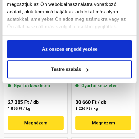
megosztjuk az Ön weboldalhasználatra vonatkozó
adatait, akik kombinálhatják az adatokat más olyan
adatokkal, amelyeket Ön adott meg számukra vagy az
Ön által használt más szolgáltatásokból gyűjtöttek.
Az összes engedélyezése
Masterplast
Masterplast
Thermomaster akril
Thermomaster szilikon
Testre szabás
vékonyvakolat, kapart 2
vékonyvakolat,
mm 09-D 25 kg
gördülőszemcsés 2 mm
Gyártói készleten
Gyártói készleten
14-C 25 kg
27 385 Ft
/ db
30 660 Ft
/ db
1 095 Ft / kg
1 226 Ft / kg
Megnézem
Megnézem