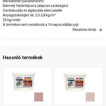
Mérsékelten páraáteresztő
Bármely felülettípusra (alapozó szükséges)
Gombásodás és algásodás elleni adalék
Anyagszükséglet: kb. 2,5-2,8 kg/m²
25 kg/vödör
A termékre nem vonatkozik a 14 napos elállási jog!
Részletes leírás
Hasonló termékek