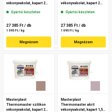
vékonyvakolat, kapart 2
vékonyvakolat, kapart 2
mm 49-C 25 kg
mm 14-E 25 kg
Gyártói készleten
Gyártói készleten
27 385 Ft
/ db
27 385 Ft
/ db
1 095 Ft / kg
1 095 Ft / kg
Megnézem
Megnézem
Masterplast
Masterplast
Thermomaster szilikon
Thermomaster akril
vékonyvakolat, kapart 2
vékonyvakolat, kapart 1,5