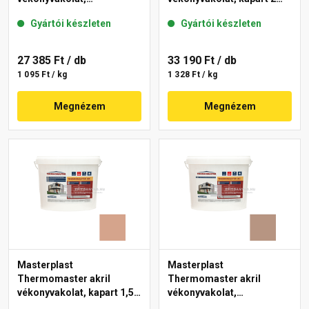
gördülőszemcsés 2 mm
mm 19-C 25 kg
Gyártói készleten
Gyártói készleten
18-E 25 kg
27 385 Ft
/ db
33 190 Ft
/ db
1 095 Ft / kg
1 328 Ft / kg
Megnézem
Megnézem
Masterplast
Masterplast
Thermomaster akril
Thermomaster akril
vékonyvakolat, kapart 1,5
vékonyvakolat,
mm 12-C 25 kg
gördülőszemcsés 2 mm