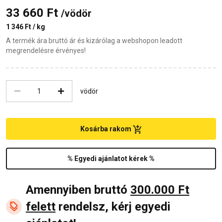
33 660 Ft
/vödör
1 346 Ft / kg
A termék ára bruttó ár és kizárólag a webshopon leadott
megrendelésre érvényes!
vödör
Kosárba rakom
% Egyedi ajánlatot kérek %
Amennyiben bruttó
300.000 Ft
felett
rendelsz, kérj egyedi