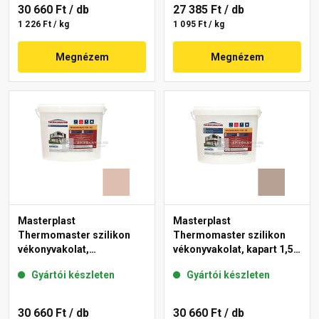
30 660 Ft
/ db
27 385 Ft
/ db
1 226 Ft / kg
1 095 Ft / kg
Megnézem
Megnézem
Masterplast
Masterplast
Thermomaster szilikon
Thermomaster szilikon
vékonyvakolat,
vékonyvakolat, kapart 1,5
gördülőszemcsés 2 mm
mm 44-C 25 kg
Gyártói készleten
Gyártói készleten
13-D 25 kg
30 660 Ft
/ db
30 660 Ft
/ db