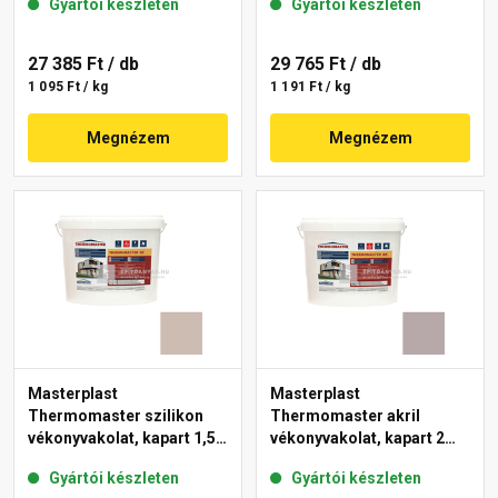
Gyártói készleten
Gyártói készleten
27 385 Ft
/ db
29 765 Ft
/ db
1 095 Ft / kg
1 191 Ft / kg
Megnézem
Megnézem
Masterplast
Masterplast
Thermomaster szilikon
Thermomaster akril
vékonyvakolat, kapart 1,5
vékonyvakolat, kapart 2
mm 44-D 25 kg
mm 20-D 25 kg
Gyártói készleten
Gyártói készleten