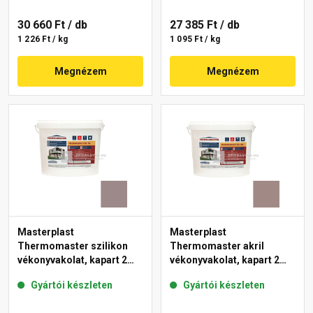
30 660 Ft
/ db
27 385 Ft
/ db
1 226 Ft / kg
1 095 Ft / kg
Megnézem
Megnézem
Masterplast
Masterplast
Thermomaster szilikon
Thermomaster akril
vékonyvakolat, kapart 2
vékonyvakolat, kapart 2
mm 20-C 25 kg
mm 18-C 25 kg
Gyártói készleten
Gyártói készleten