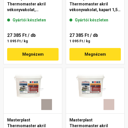
Thermomaster akril
Thermomaster akril
vékonyvakolat,
vékonyvakolat, kapart 1,5
gördülőszemcsés 2 mm
mm 49-C 25 kg
Gyártói készleten
Gyártói készleten
44-E 25 kg
27 385 Ft
/ db
27 385 Ft
/ db
1 095 Ft / kg
1 095 Ft / kg
Megnézem
Megnézem
Masterplast
Masterplast
Thermomaster akril
Thermomaster akril