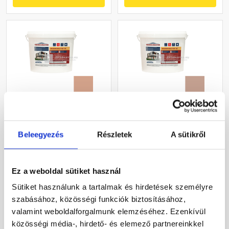
Masterplast
Masterplast
Thermomaster szilikon
Thermomaster szilikon
Beleegyezés
Részletek
A sütikről
vékonyvakolat, kapart 2
vékonyvakolat, kapart 2
mm 12-C 25 kg
mm 13-C 25 kg
Gyártói készleten
Gyártói készleten
Ez a weboldal sütiket használ
30 660 Ft
/ db
30 660 Ft
/ db
Sütiket használunk a tartalmak és hirdetések személyre
1 226 Ft / kg
1 226 Ft / kg
szabásához, közösségi funkciók biztosításához,
valamint weboldalforgalmunk elemzéséhez. Ezenkívül
Megnézem
Megnézem
közösségi média-, hirdető- és elemező partnereinkkel