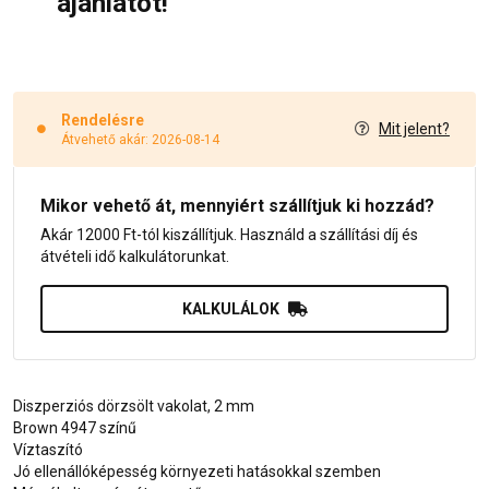
ajánlatot!
Rendelésre
Mit jelent?
Átvehető akár: 2026-08-14
Mikor vehető át, mennyiért szállítjuk ki hozzád?
Akár 12000 Ft-tól kiszállítjuk. Használd a szállítási díj és
átvételi idő kalkulátorunkat.
KALKULÁLOK
Diszperziós dörzsölt vakolat, 2 mm
Brown 4947 színű
Víztaszító
Jó ellenállóképesség környezeti hatásokkal szemben