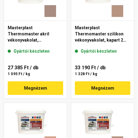
Masterplast
Masterplast
Thermomaster akril
Thermomaster szilikon
vékonyvakolat,
vékonyvakolat, kapart 2
gördülőszemcsés 2 mm
mm 09-C 25 kg
Gyártói készleten
Gyártói készleten
14-C 25 kg
27 385 Ft
/ db
33 190 Ft
/ db
1 095 Ft / kg
1 328 Ft / kg
Megnézem
Megnézem