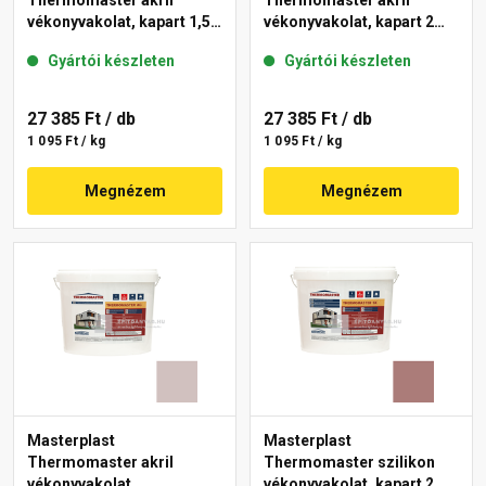
Thermomaster akril
Thermomaster akril
vékonyvakolat, kapart 1,5
vékonyvakolat, kapart 2
mm 44-C 25 kg
mm 14-C 25 kg
Gyártói készleten
Gyártói készleten
27 385 Ft
/ db
27 385 Ft
/ db
1 095 Ft / kg
1 095 Ft / kg
Megnézem
Megnézem
Masterplast
Masterplast
Thermomaster akril
Thermomaster szilikon
vékonyvakolat,
vékonyvakolat, kapart 2