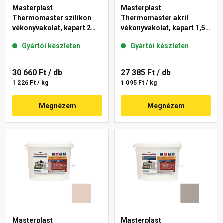
Masterplast
Masterplast
Thermomaster szilikon
Thermomaster akril
vékonyvakolat, kapart 2
vékonyvakolat, kapart 1,5
mm 19-D 25 kg
mm 14-E 25 kg
Gyártói készleten
Gyártói készleten
30 660 Ft
/ db
27 385 Ft
/ db
1 226 Ft / kg
1 095 Ft / kg
Megnézem
Megnézem
Masterplast
Masterplast