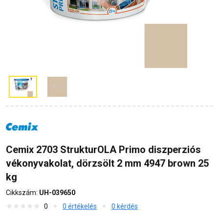
Cemix 2703 StrukturOLA Primo diszperziós
vékonyvakolat, dörzsölt 2 mm 4947 brown 25
kg
Cikkszám:
UH-039650
0
0 értékelés
0 kérdés