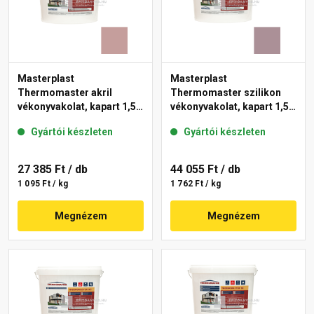
Masterplast
Masterplast
Thermomaster akril
Thermomaster szilikon
vékonyvakolat, kapart 1,5
vékonyvakolat, kapart 1,5
mm 19-D 25 kg
mm 27-C 25 kg
Gyártói készleten
Gyártói készleten
27 385 Ft
/ db
44 055 Ft
/ db
1 095 Ft / kg
1 762 Ft / kg
Megnézem
Megnézem