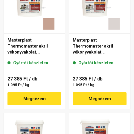
Masterplast
Masterplast
Thermomaster akril
Thermomaster akril
vékonyvakolat,
vékonyvakolat,
gördülőszemcsés 2 mm
gördülőszemcsés 2 mm
Gyártói készleten
Gyártói készleten
13-C 25 kg
49-E 25 kg
27 385 Ft
/ db
27 385 Ft
/ db
1 095 Ft / kg
1 095 Ft / kg
Megnézem
Megnézem