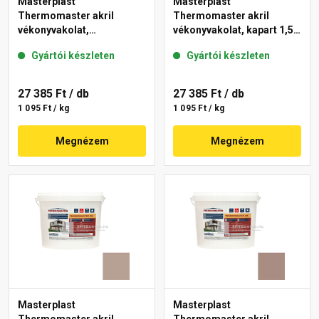
Masterplast
Masterplast
Thermomaster akril
Thermomaster akril
vékonyvakolat,
vékonyvakolat, kapart 1,5
gördülőszemcsés 2 mm
mm 49-D 25 kg
Gyártói készleten
Gyártói készleten
13-D 25 kg
27 385 Ft
/ db
27 385 Ft
/ db
1 095 Ft / kg
1 095 Ft / kg
Megnézem
Megnézem
Masterplast
Masterplast