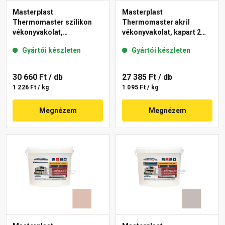
Masterplast
Masterplast
Thermomaster szilikon
Thermomaster akril
vékonyvakolat,
vékonyvakolat, kapart 2
gördülőszemcsés 2 mm
mm 13-D 25 kg
Gyártói készleten
Gyártói készleten
14-D 25 kg
30 660 Ft
/ db
27 385 Ft
/ db
1 226 Ft / kg
1 095 Ft / kg
Megnézem
Megnézem