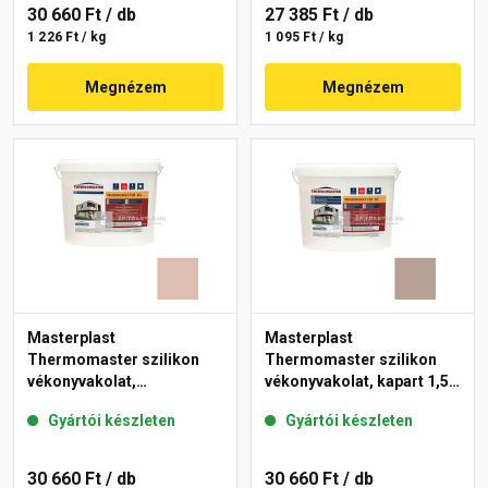
30 660 Ft
/ db
27 385 Ft
/ db
1 226 Ft / kg
1 095 Ft / kg
Megnézem
Megnézem
Masterplast
Masterplast
Thermomaster szilikon
Thermomaster szilikon
vékonyvakolat,
vékonyvakolat, kapart 1,5
gördülőszemcsés 2 mm
mm 44-C 25 kg
Gyártói készleten
Gyártói készleten
13-D 25 kg
30 660 Ft
/ db
30 660 Ft
/ db