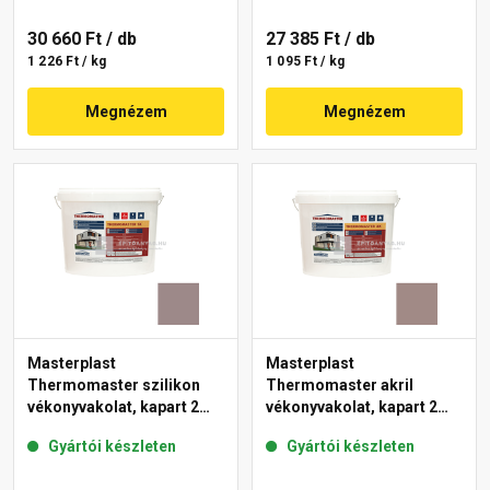
30 660 Ft
/ db
27 385 Ft
/ db
1 226 Ft / kg
1 095 Ft / kg
Megnézem
Megnézem
Masterplast
Masterplast
Thermomaster szilikon
Thermomaster akril
vékonyvakolat, kapart 2
vékonyvakolat, kapart 2
mm 20-C 25 kg
mm 18-C 25 kg
Gyártói készleten
Gyártói készleten