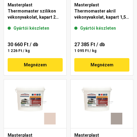
Masterplast
Masterplast
Thermomaster szilikon
Thermomaster akril
vékonyvakolat, kapart 2
vékonyvakolat, kapart 1,5
mm 19-D 25 kg
mm 14-E 25 kg
Gyártói készleten
Gyártói készleten
30 660 Ft
/ db
27 385 Ft
/ db
1 226 Ft / kg
1 095 Ft / kg
Megnézem
Megnézem
Masterplast
Masterplast