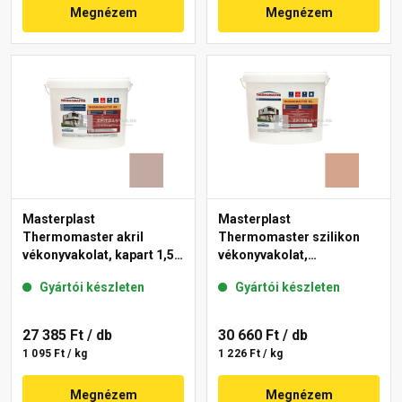
Megnézem
Megnézem
Masterplast
Masterplast
Thermomaster akril
Thermomaster szilikon
vékonyvakolat, kapart 1,5
vékonyvakolat,
mm 14-D 25 kg
gördülőszemcsés 2 mm
Gyártói készleten
Gyártói készleten
12-C 25 kg
27 385 Ft
/ db
30 660 Ft
/ db
1 095 Ft / kg
1 226 Ft / kg
Megnézem
Megnézem