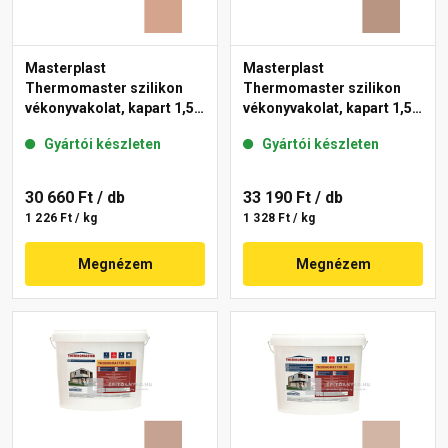
Masterplast
Masterplast
Thermomaster szilikon
Thermomaster szilikon
vékonyvakolat, kapart 1,5
vékonyvakolat, kapart 1,5
mm 12-C 25 kg
mm 09-C 25 kg
Gyártói készleten
Gyártói készleten
30 660 Ft
/ db
33 190 Ft
/ db
1 226 Ft / kg
1 328 Ft / kg
Megnézem
Megnézem