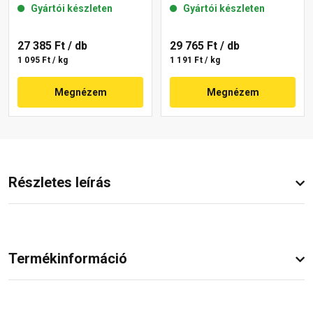
Gyártói készleten
Gyártói készleten
09-C 25 kg
27 385 Ft
/ db
29 765 Ft
/ db
1 095 Ft / kg
1 191 Ft / kg
Megnézem
Megnézem
Részletes leírás
Termékinformáció