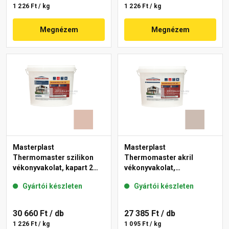
1 226 Ft / kg
1 226 Ft / kg
Megnézem
Megnézem
Masterplast
Masterplast
Thermomaster szilikon
Thermomaster akril
vékonyvakolat, kapart 2
vékonyvakolat,
mm 13-D 25 kg
gördülőszemcsés 2 mm
Gyártói készleten
Gyártói készleten
44-D 25 kg
30 660 Ft
/ db
27 385 Ft
/ db
1 226 Ft / kg
1 095 Ft / kg