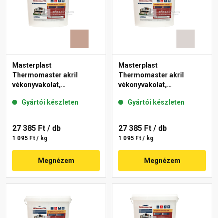
Masterplast
Masterplast
Thermomaster akril
Thermomaster akril
vékonyvakolat,
vékonyvakolat,
gördülőszemcsés 2 mm
gördülőszemcsés 2 mm
Gyártói készleten
Gyártói készleten
13-C 25 kg
49-E 25 kg
27 385 Ft
/ db
27 385 Ft
/ db
1 095 Ft / kg
1 095 Ft / kg
Megnézem
Megnézem