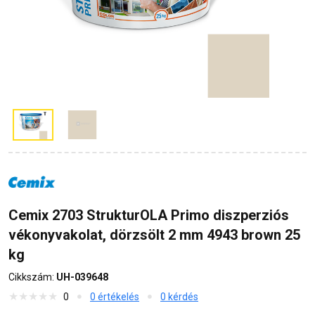
Cemix 2703 StrukturOLA Primo diszperziós
vékonyvakolat, dörzsölt 2 mm 4943 brown 25
kg
Cikkszám:
UH-039648
0
0 értékelés
0 kérdés