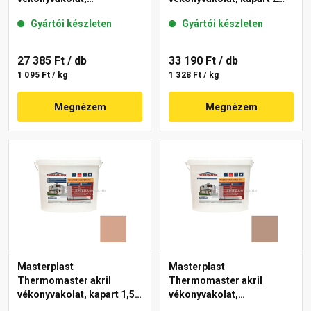
gördülőszemcsés 2 mm
mm 19-C 25 kg
Gyártói készleten
Gyártói készleten
18-E 25 kg
27 385 Ft
/ db
33 190 Ft
/ db
1 095 Ft / kg
1 328 Ft / kg
Megnézem
Megnézem
Masterplast
Masterplast
Thermomaster akril
Thermomaster akril
vékonyvakolat, kapart 1,5
vékonyvakolat,
mm 12-C 25 kg
gördülőszemcsés 2 mm