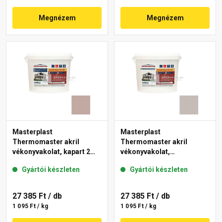
Megnézem
Megnézem
Masterplast
Masterplast
Thermomaster akril
Thermomaster akril
vékonyvakolat, kapart 2
vékonyvakolat,
mm 14-D 25 kg
gördülőszemcsés 2 mm
Gyártói készleten
Gyártói készleten
49-D 25 kg
27 385 Ft
/ db
27 385 Ft
/ db
1 095 Ft / kg
1 095 Ft / kg