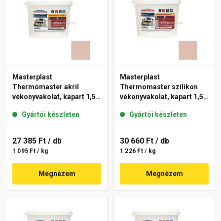
Masterplast
Masterplast
Thermomaster akril
Thermomaster szilikon
vékonyvakolat, kapart 1,5
vékonyvakolat, kapart 1,5
mm 13-D 25 kg
mm 13-D 25 kg
Gyártói készleten
Gyártói készleten
27 385 Ft
/ db
30 660 Ft
/ db
1 095 Ft / kg
1 226 Ft / kg
Megnézem
Megnézem