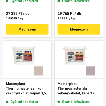
Gyártói készleten
Gyártói készleten
27 385 Ft
/ db
29 765 Ft
/ db
1 095 Ft / kg
1 191 Ft / kg
Megnézem
Megnézem
Masterplast
Masterplast
Thermomaster szilikon
Thermomaster akril
vékonyvakolat, kapart 1,5
vékonyvakolat, kapart 2
mm 44-D 25 kg
mm 20-D 25 kg
Gyártói készleten
Gyártói készleten