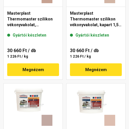
Masterplast
Masterplast
Thermomaster szilikon
Thermomaster szilikon
vékonyvakolat,
vékonyvakolat, kapart 1,5
gördülőszemcsés 2 mm
mm 09-D 25 kg
Gyártói készleten
Gyártói készleten
13-C 25 kg
30 660 Ft
/ db
30 660 Ft
/ db
1 226 Ft / kg
1 226 Ft / kg
Megnézem
Megnézem