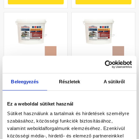
Masterplast
Masterplast
Thermomaster szilikon
Thermomaster szilikon
Beleegyezés
Részletek
A sütikről
vékonyvakolat, kapart 2
vékonyvakolat, kapart 2
mm 12-C 25 kg
mm 13-C 25 kg
Gyártói készleten
Gyártói készleten
Ez a weboldal sütiket használ
30 660 Ft
/ db
30 660 Ft
/ db
Sütiket használunk a tartalmak és hirdetések személyre
1 226 Ft / kg
1 226 Ft / kg
szabásához, közösségi funkciók biztosításához,
valamint weboldalforgalmunk elemzéséhez. Ezenkívül
Megnézem
Megnézem
közösségi média-, hirdető- és elemező partnereinkkel