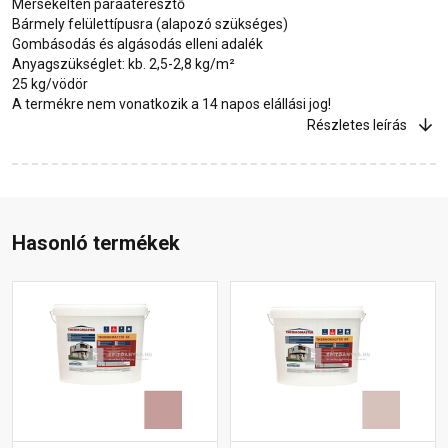
Mérsékelten páraáteresztő
Bármely felülettípusra (alapozó szükséges)
Gombásodás és algásodás elleni adalék
Anyagszükséglet: kb. 2,5-2,8 kg/m²
25 kg/vödör
A termékre nem vonatkozik a 14 napos elállási jog!
Részletes leírás
Hasonló termékek