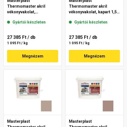
Masterplast
Masterplast
Thermomaster akril
Thermomaster akril
vékonyvakolat,
vékonyvakolat, kapart 1,5
gördülőszemcsés 2 mm
mm 49-D 25 kg
Gyártói készleten
Gyártói készleten
13-D 25 kg
27 385 Ft
/ db
27 385 Ft
/ db
1 095 Ft / kg
1 095 Ft / kg
Megnézem
Megnézem
Masterplast
Masterplast