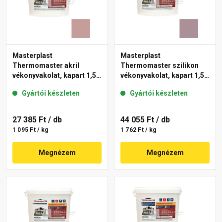
Masterplast
Masterplast
Thermomaster akril
Thermomaster szilikon
vékonyvakolat, kapart 1,5
vékonyvakolat, kapart 1,5
mm 19-D 25 kg
mm 27-C 25 kg
Gyártói készleten
Gyártói készleten
27 385 Ft
/ db
44 055 Ft
/ db
1 095 Ft / kg
1 762 Ft / kg
Megnézem
Megnézem