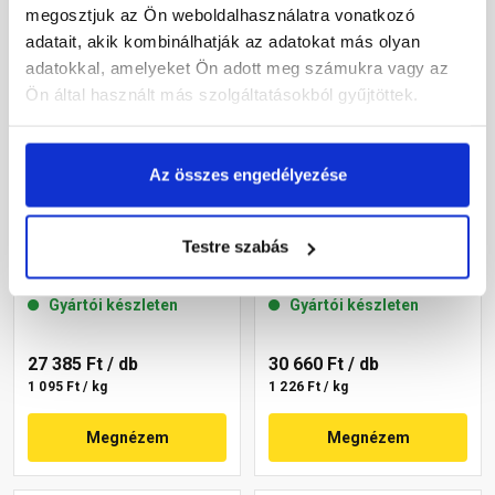
megosztjuk az Ön weboldalhasználatra vonatkozó
adatait, akik kombinálhatják az adatokat más olyan
adatokkal, amelyeket Ön adott meg számukra vagy az
Ön által használt más szolgáltatásokból gyűjtöttek.
Az összes engedélyezése
Masterplast
Masterplast
Thermomaster akril
Thermomaster szilikon
Testre szabás
vékonyvakolat, kapart 2
vékonyvakolat,
mm 09-D 25 kg
gördülőszemcsés 2 mm
Gyártói készleten
Gyártói készleten
14-C 25 kg
27 385 Ft
/ db
30 660 Ft
/ db
1 095 Ft / kg
1 226 Ft / kg
Megnézem
Megnézem