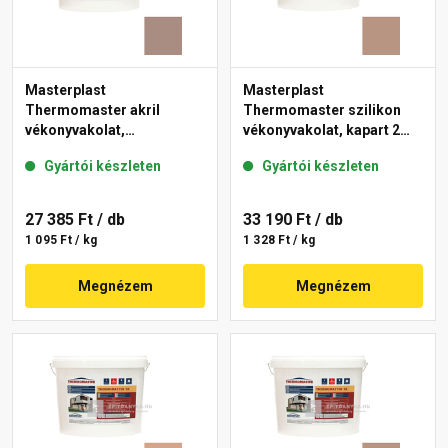
Masterplast
Masterplast
Thermomaster akril
Thermomaster szilikon
vékonyvakolat,
vékonyvakolat, kapart 2
gördülőszemcsés 2 mm
mm 09-C 25 kg
Gyártói készleten
Gyártói készleten
14-C 25 kg
27 385 Ft
/ db
33 190 Ft
/ db
1 095 Ft / kg
1 328 Ft / kg
Megnézem
Megnézem