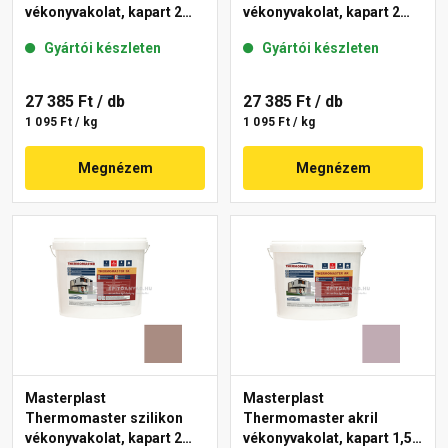
vékonyvakolat, kapart 2
vékonyvakolat, kapart 2
mm 49-C 25 kg
mm 14-E 25 kg
Gyártói készleten
Gyártói készleten
27 385 Ft
/ db
27 385 Ft
/ db
1 095 Ft / kg
1 095 Ft / kg
Megnézem
Megnézem
Masterplast
Masterplast
Thermomaster szilikon
Thermomaster akril
vékonyvakolat, kapart 2
vékonyvakolat, kapart 1,5