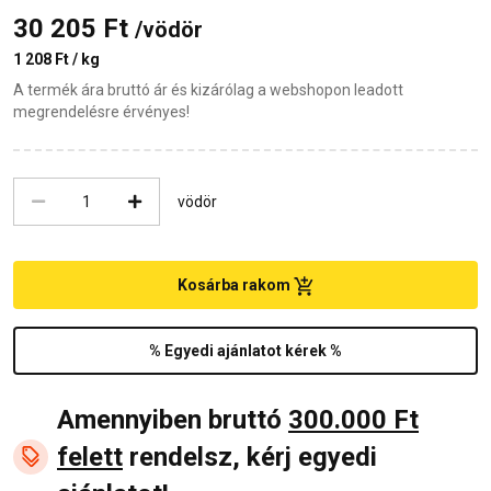
30 205 Ft
/vödör
1 208 Ft / kg
A termék ára bruttó ár és kizárólag a webshopon leadott
megrendelésre érvényes!
vödör
Kosárba rakom
% Egyedi ajánlatot kérek %
Amennyiben bruttó
300.000 Ft
felett
rendelsz, kérj egyedi