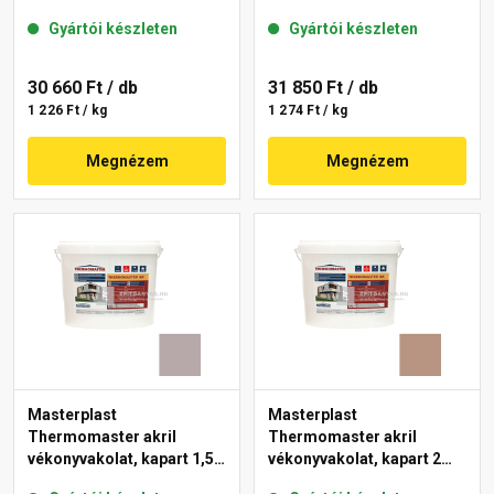
mm 14-C 25 kg
mm 27-D 25 kg
Gyártói készleten
Gyártói készleten
30 660 Ft
/ db
31 850 Ft
/ db
1 226 Ft / kg
1 274 Ft / kg
Megnézem
Megnézem
Masterplast
Masterplast
Thermomaster akril
Thermomaster akril
vékonyvakolat, kapart 1,5
vékonyvakolat, kapart 2
mm 20-D 25 kg
mm 09-C 25 kg