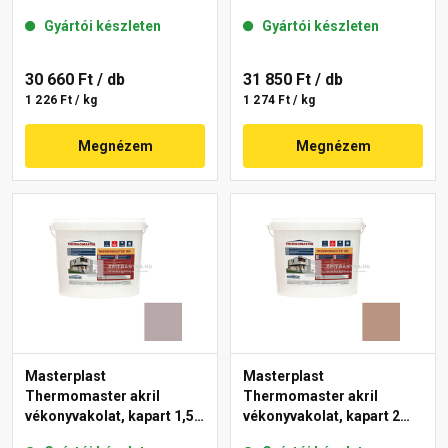
mm 14-C 25 kg
mm 27-D 25 kg
Gyártói készleten
Gyártói készleten
30 660 Ft
/ db
31 850 Ft
/ db
1 226 Ft / kg
1 274 Ft / kg
Megnézem
Megnézem
Masterplast
Masterplast
Thermomaster akril
Thermomaster akril
vékonyvakolat, kapart 1,5
vékonyvakolat, kapart 2
mm 20-D 25 kg
mm 09-C 25 kg