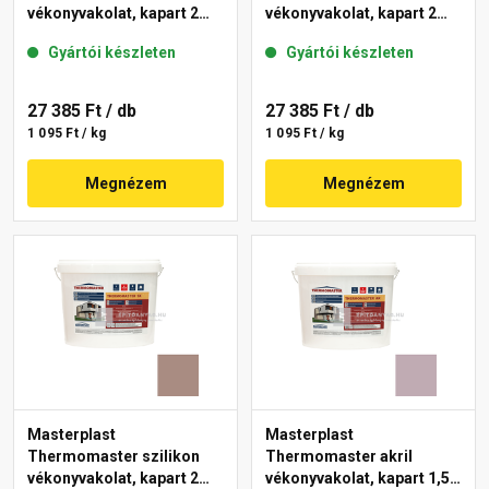
vékonyvakolat, kapart 2
vékonyvakolat, kapart 2
mm 49-C 25 kg
mm 14-E 25 kg
Gyártói készleten
Gyártói készleten
27 385 Ft
/ db
27 385 Ft
/ db
1 095 Ft / kg
1 095 Ft / kg
Megnézem
Megnézem
Masterplast
Masterplast
Thermomaster szilikon
Thermomaster akril
vékonyvakolat, kapart 2
vékonyvakolat, kapart 1,5