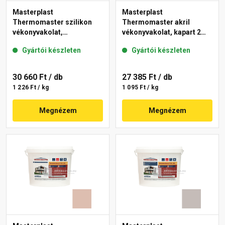
Masterplast
Masterplast
Thermomaster szilikon
Thermomaster akril
vékonyvakolat,
vékonyvakolat, kapart 2
gördülőszemcsés 2 mm
mm 13-D 25 kg
Gyártói készleten
Gyártói készleten
14-D 25 kg
30 660 Ft
/ db
27 385 Ft
/ db
1 226 Ft / kg
1 095 Ft / kg
Megnézem
Megnézem