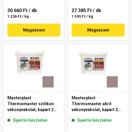
30 660 Ft
/ db
27 385 Ft
/ db
1 226 Ft / kg
1 095 Ft / kg
Megnézem
Megnézem
Masterplast
Masterplast
Thermomaster szilikon
Thermomaster akril
vékonyvakolat, kapart 2
vékonyvakolat, kapart 2
mm 20-C 25 kg
mm 18-C 25 kg
Gyártói készleten
Gyártói készleten