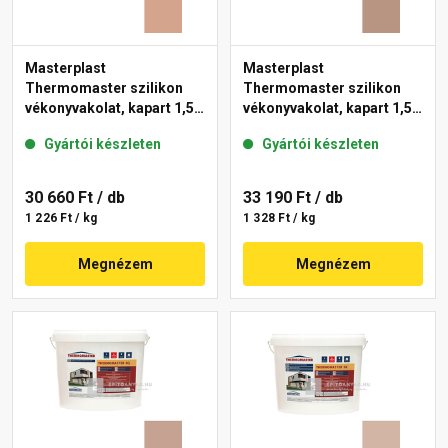
Masterplast
Masterplast
Thermomaster szilikon
Thermomaster szilikon
vékonyvakolat, kapart 1,5
vékonyvakolat, kapart 1,5
mm 12-C 25 kg
mm 09-C 25 kg
Gyártói készleten
Gyártói készleten
30 660 Ft
/ db
33 190 Ft
/ db
1 226 Ft / kg
1 328 Ft / kg
Megnézem
Megnézem