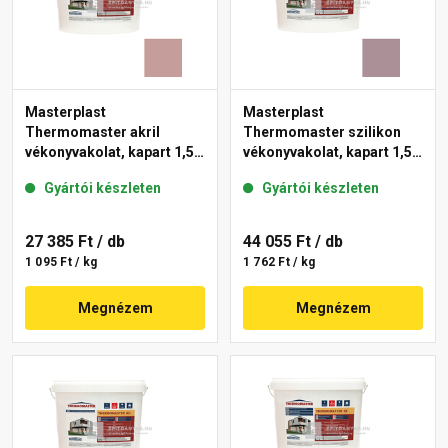
Masterplast
Masterplast
Thermomaster akril
Thermomaster szilikon
vékonyvakolat, kapart 1,5
vékonyvakolat, kapart 1,5
mm 19-D 25 kg
mm 27-C 25 kg
Gyártói készleten
Gyártói készleten
27 385 Ft
/ db
44 055 Ft
/ db
1 095 Ft / kg
1 762 Ft / kg
Megnézem
Megnézem