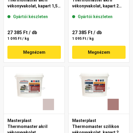
Thermomaster akril
Thermomaster akril
vékonyvakolat, kapart 1,5
vékonyvakolat, kapart 2
mm 44-C 25 kg
mm 14-C 25 kg
Gyártói készleten
Gyártói készleten
27 385 Ft
/ db
27 385 Ft
/ db
1 095 Ft / kg
1 095 Ft / kg
Megnézem
Megnézem
Masterplast
Masterplast
Thermomaster akril
Thermomaster szilikon
vékonyvakolat,
vékonyvakolat, kapart 2