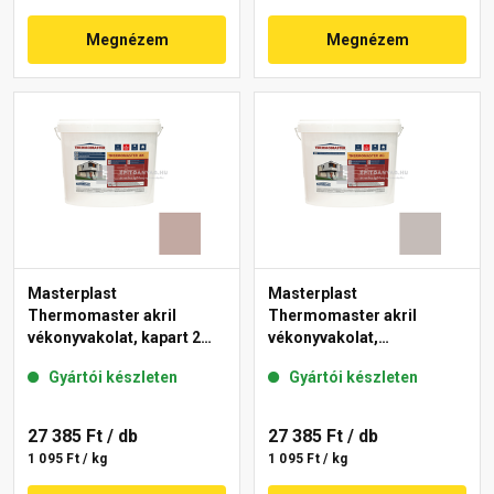
Megnézem
Megnézem
Masterplast
Masterplast
Thermomaster akril
Thermomaster akril
vékonyvakolat, kapart 2
vékonyvakolat,
mm 14-D 25 kg
gördülőszemcsés 2 mm
Gyártói készleten
Gyártói készleten
49-D 25 kg
27 385 Ft
/ db
27 385 Ft
/ db
1 095 Ft / kg
1 095 Ft / kg