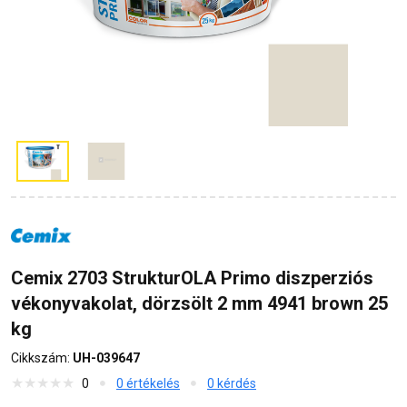
Cemix 2703 StrukturOLA Primo diszperziós
vékonyvakolat, dörzsölt 2 mm 4941 brown 25
kg
Cikkszám:
UH-039647
0
0 értékelés
0 kérdés