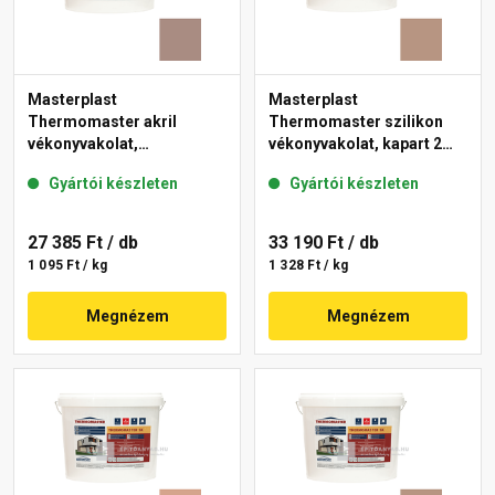
Masterplast
Masterplast
Thermomaster akril
Thermomaster szilikon
vékonyvakolat,
vékonyvakolat, kapart 2
gördülőszemcsés 2 mm
mm 09-C 25 kg
Gyártói készleten
Gyártói készleten
14-C 25 kg
27 385 Ft
/ db
33 190 Ft
/ db
1 095 Ft / kg
1 328 Ft / kg
Megnézem
Megnézem