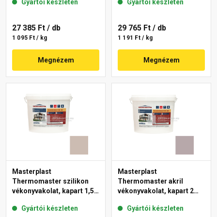
Gyártói készleten
Gyártói készleten
27 385 Ft
/ db
29 765 Ft
/ db
1 095 Ft / kg
1 191 Ft / kg
Megnézem
Megnézem
Masterplast
Masterplast
Thermomaster szilikon
Thermomaster akril
vékonyvakolat, kapart 1,5
vékonyvakolat, kapart 2
mm 44-D 25 kg
mm 20-D 25 kg
Gyártói készleten
Gyártói készleten