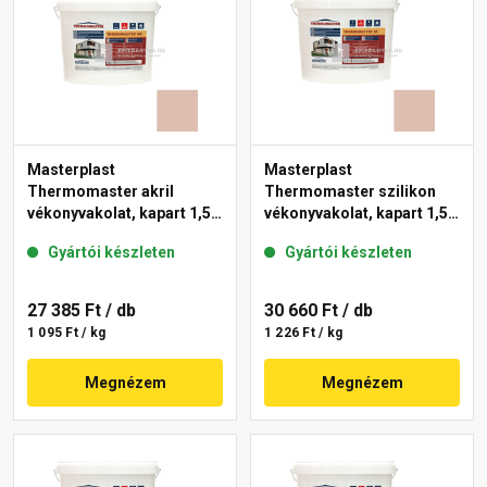
Masterplast
Masterplast
Thermomaster akril
Thermomaster szilikon
vékonyvakolat, kapart 1,5
vékonyvakolat, kapart 1,5
mm 13-D 25 kg
mm 13-D 25 kg
Gyártói készleten
Gyártói készleten
27 385 Ft
/ db
30 660 Ft
/ db
1 095 Ft / kg
1 226 Ft / kg
Megnézem
Megnézem