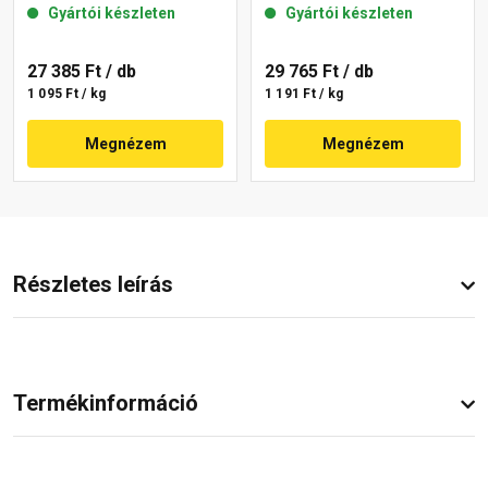
Gyártói készleten
Gyártói készleten
09-C 25 kg
27 385 Ft
/ db
29 765 Ft
/ db
1 095 Ft / kg
1 191 Ft / kg
Megnézem
Megnézem
Részletes leírás
Termékinformáció