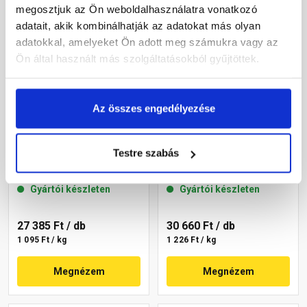
megosztjuk az Ön weboldalhasználatra vonatkozó
adatait, akik kombinálhatják az adatokat más olyan
adatokkal, amelyeket Ön adott meg számukra vagy az
Ön által használt más szolgáltatásokból gyűjtöttek.
Az összes engedélyezése
Masterplast
Masterplast
Thermomaster akril
Thermomaster szilikon
Testre szabás
vékonyvakolat, kapart 2
vékonyvakolat,
mm 09-D 25 kg
gördülőszemcsés 2 mm
Gyártói készleten
Gyártói készleten
14-C 25 kg
27 385 Ft
/ db
30 660 Ft
/ db
1 095 Ft / kg
1 226 Ft / kg
Megnézem
Megnézem