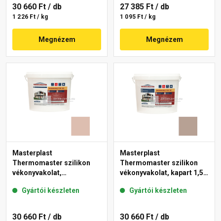
30 660 Ft
/ db
27 385 Ft
/ db
1 226 Ft / kg
1 095 Ft / kg
Megnézem
Megnézem
Masterplast
Masterplast
Thermomaster szilikon
Thermomaster szilikon
vékonyvakolat,
vékonyvakolat, kapart 1,5
gördülőszemcsés 2 mm
mm 44-C 25 kg
Gyártói készleten
Gyártói készleten
13-D 25 kg
30 660 Ft
/ db
30 660 Ft
/ db