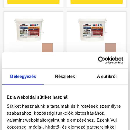
Masterplast
Masterplast
Thermomaster szilikon
Thermomaster szilikon
Beleegyezés
Részletek
A sütikről
vékonyvakolat, kapart 2
vékonyvakolat, kapart 2
mm 12-C 25 kg
mm 13-C 25 kg
Gyártói készleten
Gyártói készleten
Ez a weboldal sütiket használ
30 660 Ft
/ db
30 660 Ft
/ db
Sütiket használunk a tartalmak és hirdetések személyre
1 226 Ft / kg
1 226 Ft / kg
szabásához, közösségi funkciók biztosításához,
valamint weboldalforgalmunk elemzéséhez. Ezenkívül
Megnézem
Megnézem
közösségi média-, hirdető- és elemező partnereinkkel