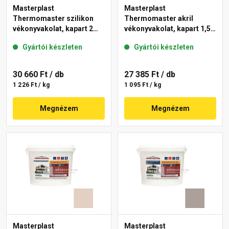
Masterplast
Masterplast
Thermomaster szilikon
Thermomaster akril
vékonyvakolat, kapart 2
vékonyvakolat, kapart 1,5
mm 19-D 25 kg
mm 14-E 25 kg
Gyártói készleten
Gyártói készleten
30 660 Ft
/ db
27 385 Ft
/ db
1 226 Ft / kg
1 095 Ft / kg
Megnézem
Megnézem
Masterplast
Masterplast