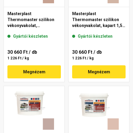
Masterplast
Masterplast
Thermomaster szilikon
Thermomaster szilikon
vékonyvakolat,
vékonyvakolat, kapart 1,5
gördülőszemcsés 2 mm
mm 09-D 25 kg
Gyártói készleten
Gyártói készleten
13-C 25 kg
30 660 Ft
/ db
30 660 Ft
/ db
1 226 Ft / kg
1 226 Ft / kg
Megnézem
Megnézem