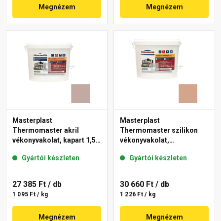
Megnézem
Megnézem
Masterplast
Masterplast
Thermomaster akril
Thermomaster szilikon
vékonyvakolat, kapart 1,5
vékonyvakolat,
mm 14-D 25 kg
gördülőszemcsés 2 mm
Gyártói készleten
Gyártói készleten
12-C 25 kg
27 385 Ft
/ db
30 660 Ft
/ db
1 095 Ft / kg
1 226 Ft / kg
Megnézem
Megnézem