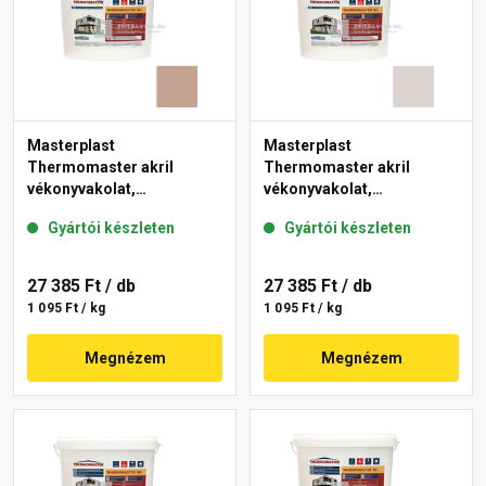
Masterplast
Masterplast
Thermomaster akril
Thermomaster akril
vékonyvakolat,
vékonyvakolat,
gördülőszemcsés 2 mm
gördülőszemcsés 2 mm
Gyártói készleten
Gyártói készleten
13-C 25 kg
49-E 25 kg
27 385 Ft
/ db
27 385 Ft
/ db
1 095 Ft / kg
1 095 Ft / kg
Megnézem
Megnézem