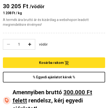
30 205 Ft
/vödör
1 208 Ft / kg
A termék ára bruttó ár és kizárólag a webshopon leadott
megrendelésre érvényes!
vödör
Kosárba rakom
% Egyedi ajánlatot kérek %
Amennyiben bruttó
300.000 Ft
felett
rendelsz, kérj egyedi