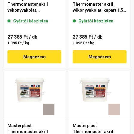
Thermomaster akril
Thermomaster akril
vékonyvakolat,
vékonyvakolat, kapart 1,5
gördülőszemcsés 2 mm
mm 49-C 25 kg
Gyártói készleten
Gyártói készleten
44-E 25 kg
27 385 Ft
/ db
27 385 Ft
/ db
1 095 Ft / kg
1 095 Ft / kg
Megnézem
Megnézem
Masterplast
Masterplast
Thermomaster akril
Thermomaster akril