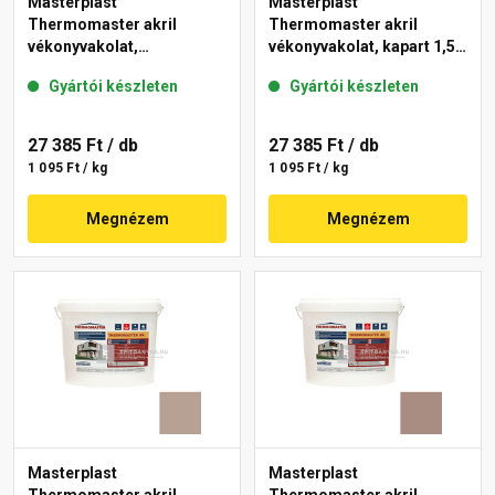
Masterplast
Masterplast
Thermomaster akril
Thermomaster akril
vékonyvakolat,
vékonyvakolat, kapart 1,5
gördülőszemcsés 2 mm
mm 49-D 25 kg
Gyártói készleten
Gyártói készleten
13-D 25 kg
27 385 Ft
/ db
27 385 Ft
/ db
1 095 Ft / kg
1 095 Ft / kg
Megnézem
Megnézem
Masterplast
Masterplast