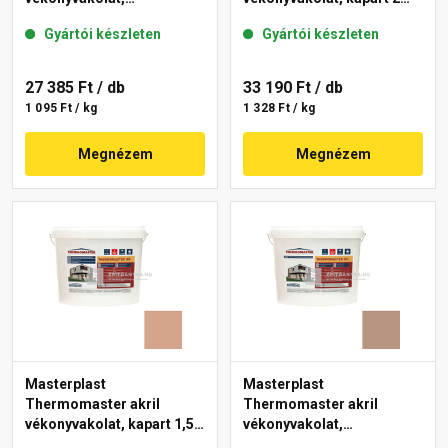
gördülőszemcsés 2 mm
mm 19-C 25 kg
Gyártói készleten
Gyártói készleten
18-E 25 kg
27 385 Ft
/ db
33 190 Ft
/ db
1 095 Ft / kg
1 328 Ft / kg
Megnézem
Megnézem
Masterplast
Masterplast
Thermomaster akril
Thermomaster akril
vékonyvakolat, kapart 1,5
vékonyvakolat,
mm 12-C 25 kg
gördülőszemcsés 2 mm