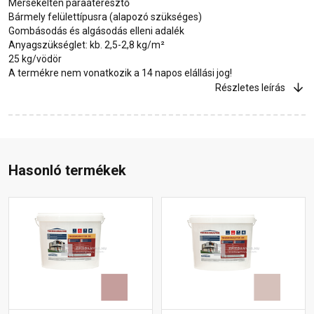
Mérsékelten páraáteresztő
Bármely felülettípusra (alapozó szükséges)
Gombásodás és algásodás elleni adalék
Anyagszükséglet: kb. 2,5-2,8 kg/m²
25 kg/vödör
A termékre nem vonatkozik a 14 napos elállási jog!
Részletes leírás
Hasonló termékek