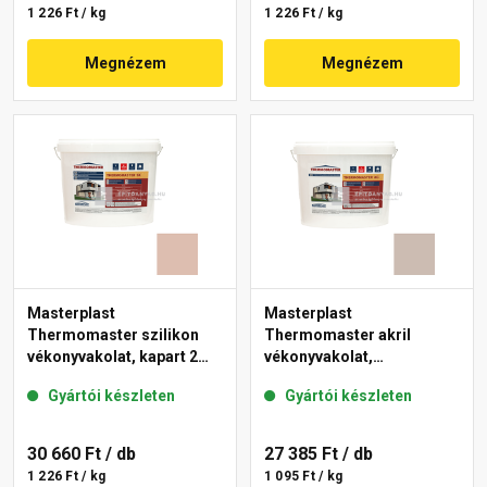
1 226 Ft / kg
1 226 Ft / kg
Megnézem
Megnézem
Masterplast
Masterplast
Thermomaster szilikon
Thermomaster akril
vékonyvakolat, kapart 2
vékonyvakolat,
mm 13-D 25 kg
gördülőszemcsés 2 mm
Gyártói készleten
Gyártói készleten
44-D 25 kg
30 660 Ft
/ db
27 385 Ft
/ db
1 226 Ft / kg
1 095 Ft / kg