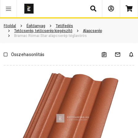
Keresés
Vásárlói vélemények
Kérdések és válaszok
Kapcsolódó cikkek
Főoldal
Építőanyag
Tetőfedés
Tetőcserép, tetőcserép kiegészítő
Alapcserép
Bramac Római Star alapcserép téglavörös
Összehasonlítás