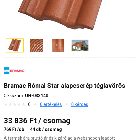
Bramac Római Star alapcserép téglavörös
Cikkszám:
UH-033140
0
0 értékelés
0 kérdés
33 836 Ft / csomag
769 Ft /db
44 db / csomag
A termék ára bruttó ár és kizárólag a webshopon leadott