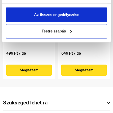
Az összes engedélyezése
Bramac Classic Novo
Bramac Római Protector
alapcserép téglavörös
alapcserép téglavörös
Testre szabás
Rendelésre
Rendelésre
499 Ft
/ db
649 Ft
/ db
Megnézem
Megnézem
Szükséged lehet rá