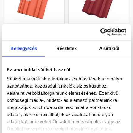
Azzurro Unico alapcserép
Azzurro Primo alapcserép
cotto
burgundi
Beleegyezés
Részletek
A sütikről
Gyártói készleten
Gyártói készleten
375 Ft
/ db
380 Ft
/ db
Ez a weboldal sütiket használ
Sütiket használunk a tartalmak és hirdetések személyre
szabásához, közösségi funkciók biztosításához,
Megnézem
Megnézem
valamint weboldalforgalmunk elemzéséhez. Ezenkívül
közösségi média-, hirdető- és elemező partnereinkkel
megosztjuk az Ön weboldalhasználatra vonatkozó
adatait, akik kombinálhatják az adatokat más olyan
adatokkal, amelyeket Ön adott meg számukra vagy az
Ön által használt más szolgáltatásokból gyűjtöttek.