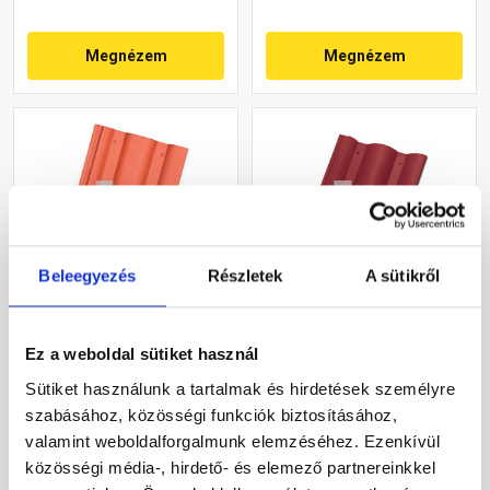
Megnézem
Megnézem
Beleegyezés
Részletek
A sütikről
Azzurro Unico alapcserép
Azzurro Primo alapcserép
cotto
burgundi
Ez a weboldal sütiket használ
Sütiket használunk a tartalmak és hirdetések személyre
Gyártói készleten
Gyártói készleten
szabásához, közösségi funkciók biztosításához,
valamint weboldalforgalmunk elemzéséhez. Ezenkívül
375 Ft
/ db
380 Ft
/ db
közösségi média-, hirdető- és elemező partnereinkkel