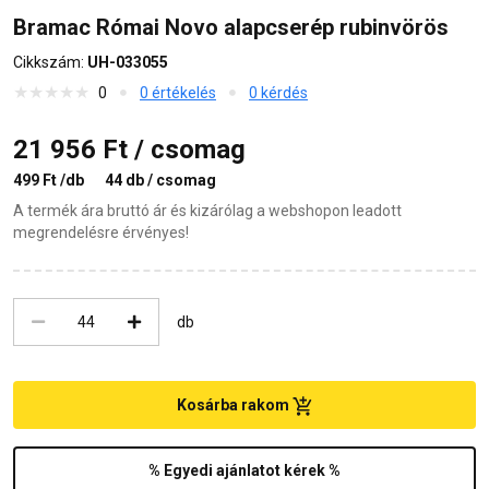
Bramac Római Novo alapcserép rubinvörös
Cikkszám:
UH-033055
0
0 értékelés
0 kérdés
21 956 Ft / csomag
499 Ft /db
44 db / csomag
A termék ára bruttó ár és kizárólag a webshopon leadott
megrendelésre érvényes!
db
Kosárba rakom
% Egyedi ajánlatot kérek %