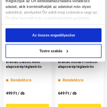
megosztjuk az Ön weboldalhasználatra vonatkozó
adatait, akik kombinálhatják az adatokat más olyan
Megnézem
Megnézem
adatokkal, amelyeket Ön adott meg számukra vagy az
Ön által használt más szolgáltatásokból gyűjtöttek.
Az összes engedélyezése
Testre szabás
Bramac Classic Novo
Bramac Római Protector
alapcserép téglavörös
alapcserép téglavörös
Rendelésre
Rendelésre
499 Ft
/ db
649 Ft
/ db