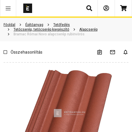
Keresés
Vásárlói vélemények
Kérdések és válaszok
Kapcsolódó cikkek
Főoldal
Építőanyag
Tetőfedés
Tetőcserép, tetőcserép kiegészítő
Alapcserép
Bramac Római Novo alapcserép rubinvörös
Összehasonlítás