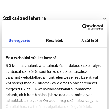
Szükséged lehet rá
Beleegyezés
Részletek
A sütikről
Részletes leírás
Ez a weboldal sütiket használ
Sütiket használunk a tartalmak és hirdetések személyre
Termékinformáció
szabásához, közösségi funkciók biztosításához,
valamint weboldalforgalmunk elemzéséhez. Ezenkívül
közösségi média-, hirdető- és elemező partnereinkkel
megosztjuk az Ön weboldalhasználatra vonatkozó
adatait, akik kombinálhatják az adatokat más olyan
Dokumentumok
(1)
adatokkal, amelyeket Ön adott meg számukra vagy az
Ön által használt más szolgáltatásokból gyűjtöttek.