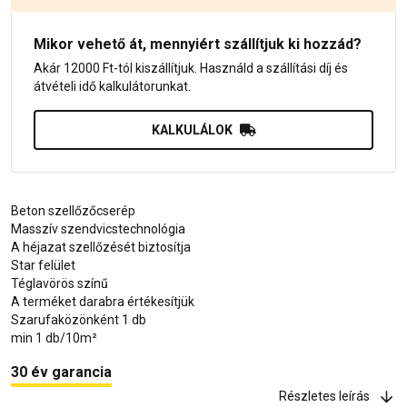
Mikor vehető át, mennyiért szállítjuk ki hozzád?
Akár 12000 Ft-tól kiszállítjuk. Használd a szállítási díj és
átvételi idő kalkulátorunkat.
KALKULÁLOK
Beton szellőzőcserép
Masszív szendvicstechnológia
A héjazat szellőzését biztosítja
Star felület
Téglavörös színű
A terméket darabra értékesítjük
Szarufaközönként 1 db
min 1 db/10m²
30 év garancia
Részletes leírás