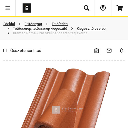
Keresés
ió
Dokumentumok
Vásárlói vélemények
Kérdések és válaszok
Főoldal
Építőanyag
Tetőfedés
Tetőcserép, tetőcserép kiegészítő
Kiegészítő cserép
Bramac Római Star szellőzőcserép téglavörös
Összehasonlítás