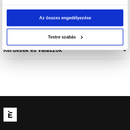
Vásárlói vélemények
Az összes engedélyezése
Testre szabás
Kérdések és válaszok