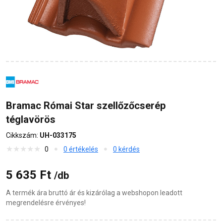
Bramac Római Star szellőzőcserép
téglavörös
Cikkszám:
UH-033175
0
0 értékelés
0 kérdés
5 635 Ft
/db
A termék ára bruttó ár és kizárólag a webshopon leadott
megrendelésre érvényes!