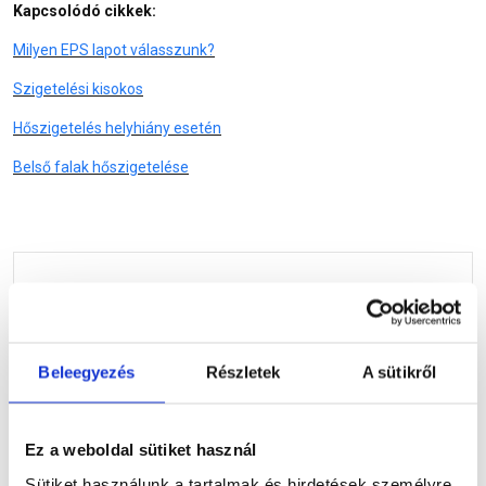
Kapcsolódó cikkek:
Milyen EPS lapot válasszunk?
Szigetelési kisokos
Hőszigetelés helyhiány esetén
Belső falak hőszigetelése
Tetszett a cikk? Iratkozz fel
hírlevelünkre!
Beleegyezés
Részletek
A sütikről
Építkezel, vagy éppen otthonodat szeretnéd felújítani,
de szükséged van egy kis segítségre?
Ez a weboldal sütiket használ
Sütiket használunk a tartalmak és hirdetések személyre