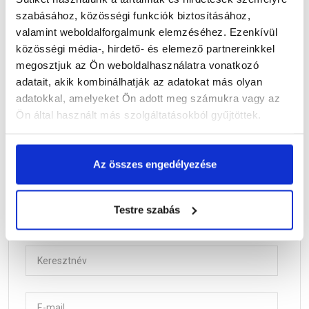
szabásához, közösségi funkciók biztosításához,
valamint weboldalforgalmunk elemzéséhez. Ezenkívül
közösségi média-, hirdető- és elemező partnereinkkel
megosztjuk az Ön weboldalhasználatra vonatkozó
adatait, akik kombinálhatják az adatokat más olyan
adatokkal, amelyeket Ön adott meg számukra vagy az
Az
építőanyag.hu
hírleveleiben hasznos információkkal,
Ön által használt más szolgáltatásokból gyűjtöttek.
építkezési praktikákkal látunk el Téged, hogy a leendő
otthonod tényleg tökéletes legyen, és a legjobb minőségű
építőanyagokat tudd kiválasztani. Akciós termékeinkről is
Az összes engedélyezése
első kézből kapsz tájékoztatást, így nemcsak hogy jó
döntést hozol, de spórolhatsz is!
Vezetéknév
Testre szabás
Keresztnév
E-mail