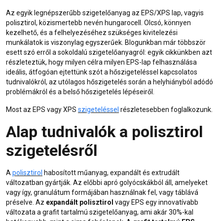
Az egyik legnépszerűbb szigetelőanyag az EPS/XPS lap, vagyis
polisztirol, közismertebb nevén hungarocell. Olcsó, könnyen
kezelhető, és a felhelyezéséhez szükséges kivitelezési
munkálatok is viszonylag egyszerűek. Blogunkban már többször
esett szó erről a sokoldalú szigetelőanyagról: egyik cikkünkben azt
részleteztük, hogy milyen célra
milyen EPS-lap felhasználása
ideális, átfogóan ejtettünk szót a
hőszigeteléssel kapcsolatos
tudnivalók
ról,
az utólagos hőszigetelés során a helyhiányból adódó
problémák
ról és a
belső hőszigetelés
lépéseiről.
Most az EPS vagy XPS
szigeteléssel
részletesebben foglalkozunk.
Alap tudnivalók a polisztirol
szigetelésről
A
polisztirol
habosított műanyag,
expandált
és extrudált
változatban gyártják. Az előbbi apró golyócskákból áll, amelyeket
vagy így, granulátum formájában használnak fel, vagy táblává
préselve. Az
expandált polisztirol
vagy
EPS
egy innovatívabb
változata a grafit tartalmú szigetelőanyag, ami akár 30%-kal