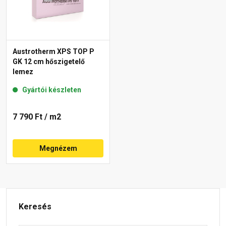
Austrotherm XPS TOP P
GK 12 cm hőszigetelő
lemez
Gyártói készleten
7 790 Ft
/ m2
Megnézem
Keresés