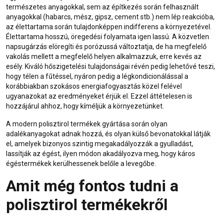
természetes anyagokkal, sem az építkezés során felhasznált
anyagokkal (habarcs, mész, gipsz, cement stb.) nem lép reakcióba,
az élettartama során tulajdonképpen indifferens a környezetével.
Élettartama hosszú, öregedési folyamata igen lassú. A közvetlen
napsugárzás elöregíti és porózussá változtatja, de ha megfelelő
vakolás mellett a megfelelő helyen alkalmazzuk, erre kevés az
esély. Kiváló hőszigetelési tulajdonságai révén pedig lehetővé teszi,
hogy télen a fűtéssel, nyáron pedig a légkondicionálással a
korábbiakban szokásos energiafogyasztás közel felével
ugyanazokat az eredményeket érjük el. Ezzel áttételesen is
hozzájárul ahhoz, hogy kíméljük a környezetünket.
A modern polisztirol termékek gyártása során olyan
adalékanyagokat adnak hozzá, és olyan külső bevonatokkal látják
el, amelyek bizonyos szintig megakadályozzák a gyulladást,
lassítják az égést, ilyen módon akadályozva meg, hogy káros
égéstermékek kerülhessenek belőle a levegőbe.
Amit még fontos tudni a
polisztirol termékekről