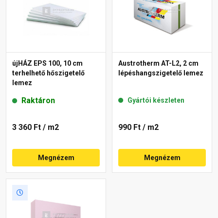
újHÁZ EPS 100, 10 cm
Austrotherm AT-L2, 2 cm
terhelhető hőszigetelő
lépéshangszigetelő lemez
lemez
Raktáron
Gyártói készleten
3 360 Ft
/ m2
990 Ft
/ m2
Megnézem
Megnézem