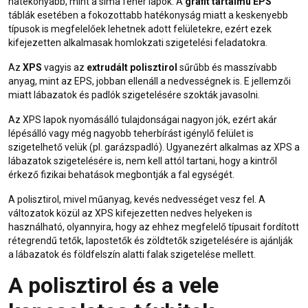
hatékonyabb, mint a sima fehér lapok. A
grafit tartalmú EPS
táblák esetében a fokozottabb hatékonyság miatt a keskenyebb
típusok is megfelelőek lehetnek adott felületekre, ezért ezek
kifejezetten alkalmasak homlokzati szigetelési feladatokra.
Az
XPS
vagyis az
extrudált polisztirol
sűrűbb és masszívabb
anyag, mint az EPS, jobban ellenáll a nedvességnek is. E jellemzői
miatt
lábazatok és padlók szigetelésére
szokták javasolni.
Az XPS lapok nyomásálló tulajdonságai nagyon jók, ezért akár
lépésálló vagy még nagyobb teherbírást igénylő felület is
szigetelhető velük (pl. garázspadló). Ugyanezért alkalmas az
XPS
a
lábazatok szigetelésére is, nem kell attól tartani, hogy a kintről
érkező fizikai behatások megbontják a fal egységét.
A polisztirol, mivel műanyag, kevés nedvességet vesz fel. A
változatok közül az XPS kifejezetten nedves helyeken is
használható, olyannyira, hogy az ehhez megfelelő típusait fordított
rétegrendű tetők, lapostetők és zöldtetők szigetelésére is ajánlják
a lábazatok és földfelszín alatti falak szigetelése mellett.
A polisztirol és a vele