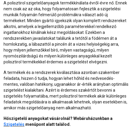
A polisztirol szigetelőanyagok termékkínálata évről-évre nő. Ennek
nem csak az az oka, hogy folyamatosan fejlesztik a szigetelési
munkák folyamán felmerülő problémákra választ adó új
termékeket. Minden gyártó igyekszik olyan komplett rendszereket
alkotni, amelyek a legjellemzőbb paraméterekkel rendelkező
ingatlanokhoz kínálnak kész megoldásokat. Ezekben a
rendszerekben javaslatokat találunk a tetőtől a födémen át a
homlokzatig, a lábazattól a pincén át a vizes helyiségekig arra,
hogy milyen jellemzőkkel bíró, milyen vastagságú, milyen
nyomószilárdságú és milyen különleges anyagokkal kezelt
polisztirol termékekkel érdemes a szigetelést elvégezni.
A termékek és a rendszerek kiválasztása azonban szakember
feladata, hiszen ő tudja, hogyan lehet hőhíd és nedvesedés-
mentes, valóban hatékony, ugyanakkor ár-érték arányban optimális
szigetelést kialakítani. Azért is érdemes szakértőt bevonni a
szigetelés folyamatába, mert polisztirol termékek akár különleges
feladatok megoldására is alkalmasak lehetnek, olyan esetekben is,
amikor más szigetelőanyag nem alkalmazható.
Hőszigetelő anyagokat vásárolnál? Webáruházunkban a
Szigetelés
menüpont alatt találod.