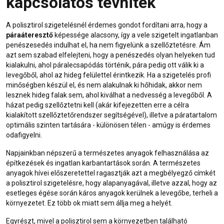
kapcsolatos tévhitek
A
polisztirol
szigetelésnél érdemes gondot fordítani arra, hogy a
páraáteresztő
képessége alacsony, így a vele szigetelt ingatlanban
penészesedés indulhat el, ha nem figyelünk a szellőztetésre. Ám
azt sem szabad elfelejteni, hogy a penészedés olyan helyeken tud
kialakulni, ahol páralecsapódás történik, pára pedig ott válik ki a
levegőből, ahol az hideg felülettel érintkezik. Ha a szigetelés profi
minőségben készül el, és nem alakulnak ki hőhidak, akkor nem
lesznek hideg falak sem, ahol kiválhat a nedvesség a levegőből. A
házat pedig szellőztetni kell (akár kifejezetten erre a célra
kialakított szellőztetőrendszer segítségével), illetve a páratartalom
optimális szinten tartására - különösen télen - amúgy is érdemes
odafigyelni.
Napjainkban népszerű a természetes anyagok felhasználása az
építkezések és ingatlan karbantartások során. A természetes
anyagok hívei előszeretettel ragasztják azt a megbélyegző címkét
a polisztirol szigetelésre, hogy alapanyagával, illetve azzal, hogy az
esetleges égése során káros anyagok kerülnek a levegőbe, terheli a
környezetet. Ez több ok miatt sem állja meg a helyét.
Egyrészt, mivel a polisztirol sem a környezetben található