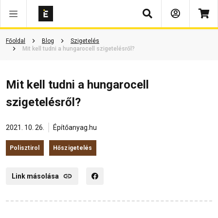
Keresés
Főoldal
Blog
Szigetelés
Mit kell tudni a hungarocell szigetelésről?
Mit kell tudni a hungarocell
szigetelésről?
2021. 10. 26.
Építőanyag.hu
Polisztirol
Hőszigetelés
Link másolása