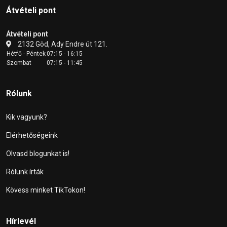
Átvételi pont
Átvételi pont
2132 Göd, Ady Endre út 121.
Hétfő - Péntek
07:15 - 16:15
Szombat
07:15 - 11:45
Rólunk
Kik vagyunk?
Elérhetőségeink
Olvasd blogunkat is!
Rólunk írták
Kövess minket TikTokon!
Hírlevél