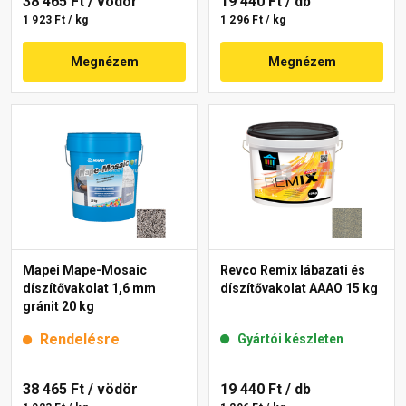
38 465 Ft
/ vödör
19 440 Ft
/ db
1 923 Ft / kg
1 296 Ft / kg
Megnézem
Megnézem
Mapei Mape-Mosaic
Revco Remix lábazati és
díszítővakolat 1,6 mm
díszítővakolat AAAO 15 kg
gránit 20 kg
Rendelésre
Gyártói készleten
38 465 Ft
/ vödör
19 440 Ft
/ db