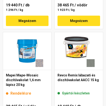
19 440 Ft
/ db
38 465 Ft
/ vödör
1 296 Ft / kg
1 923 Ft / kg
Megnézem
Megnézem
Mapei Mape-Mosaic
Revco Remix lábazati és
díszítővakolat 1,6 mm
díszítővakolat AACC 15 kg
lápisz 20 kg
Rendelésre
Gyártói készleten