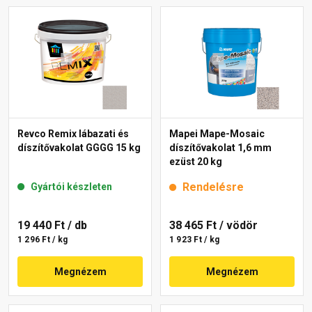
Revco Remix lábazati és
Mapei Mape-Mosaic
díszítővakolat GGGG 15 kg
díszítővakolat 1,6 mm
ezüst 20 kg
Rendelésre
Gyártói készleten
19 440 Ft
/ db
38 465 Ft
/ vödör
1 296 Ft / kg
1 923 Ft / kg
Megnézem
Megnézem