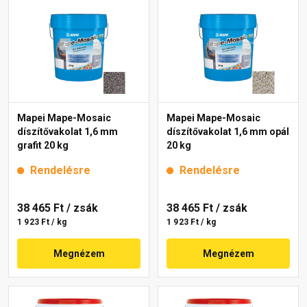
Mapei Mape-Mosaic
Mapei Mape-Mosaic
díszítővakolat 1,6 mm
díszítővakolat 1,6 mm opál
grafit 20 kg
20 kg
Rendelésre
Rendelésre
38 465 Ft
/ zsák
38 465 Ft
/ zsák
1 923 Ft / kg
1 923 Ft / kg
Megnézem
Megnézem