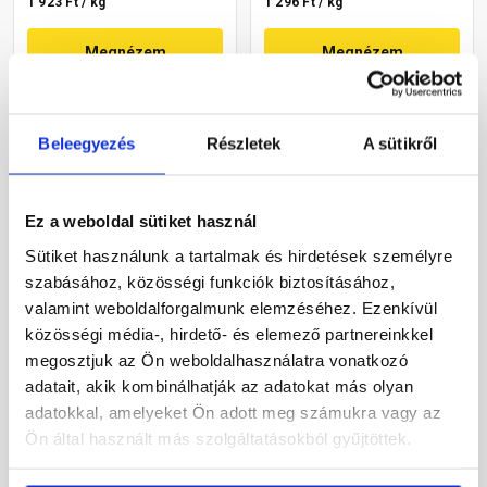
1 923 Ft / kg
1 296 Ft / kg
Megnézem
Megnézem
Beleegyezés
Részletek
A sütikről
Ez a weboldal sütiket használ
Sütiket használunk a tartalmak és hirdetések személyre
szabásához, közösségi funkciók biztosításához,
Masterplast
Revco Remix lábazati és
valamint weboldalforgalmunk elemzéséhez. Ezenkívül
Thermomaster lábazati és
díszítővakolat AADD 15 kg
közösségi média-, hirdető- és elemező partnereinkkel
díszítő vakolat M201 15 kg
megosztjuk az Ön weboldalhasználatra vonatkozó
adatait, akik kombinálhatják az adatokat más olyan
Gyártói készleten
Gyártói készleten
adatokkal, amelyeket Ön adott meg számukra vagy az
Ön által használt más szolgáltatásokból gyűjtöttek.
21 430 Ft
/ db
19 440 Ft
/ db
1 429 Ft / kg
1 296 Ft / kg