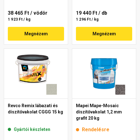
38 465 Ft
/ vödör
19 440 Ft
/ db
1 923 Ft / kg
1 296 Ft / kg
Megnézem
Megnézem
Revco Remix lábazati és
Mapei Mape-Mosaic
díszítővakolat CGGG 15 kg
díszítővakolat 1,2 mm
grafit 20 kg
Rendelésre
Gyártói készleten