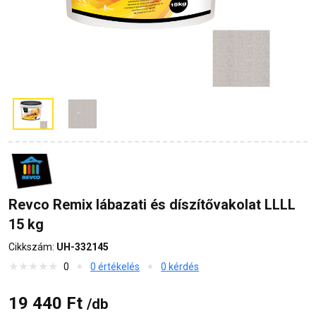
Revco Remix lábazati és díszítővakolat LLLL
15 kg
Cikkszám:
UH-332145
0
0 értékelés
0 kérdés
19 440 Ft
/db