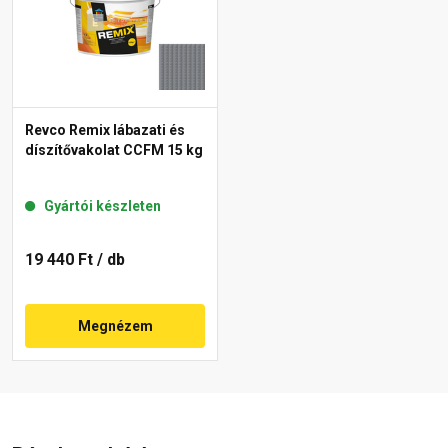
Revco Remix lábazati és
díszítővakolat CCFM 15 kg
Gyártói készleten
19 440 Ft
/ db
Megnézem