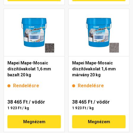
Mapei Mape-Mosaic
Mapei Mape-Mosaic
díszítővakolat 1,6 mm
díszítővakolat 1,6 mm
bazalt 20 kg
márvány 20 kg
Rendelésre
Rendelésre
38 465 Ft
/ vödör
38 465 Ft
/ vödör
1 923 Ft / kg
1 923 Ft / kg
Megnézem
Megnézem