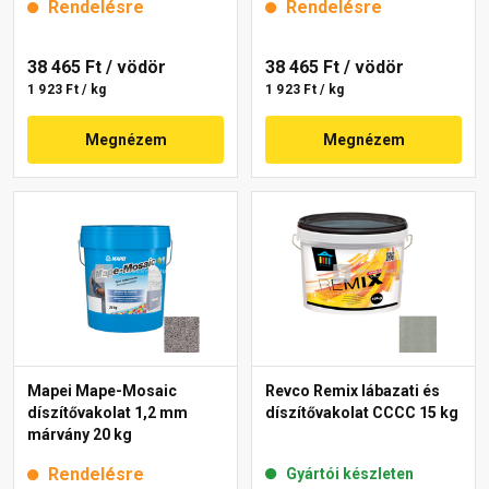
Rendelésre
Rendelésre
38 465 Ft
/ vödör
38 465 Ft
/ vödör
1 923 Ft / kg
1 923 Ft / kg
Megnézem
Megnézem
Mapei Mape-Mosaic
Revco Remix lábazati és
díszítővakolat 1,2 mm
díszítővakolat CCCC 15 kg
márvány 20 kg
Rendelésre
Gyártói készleten