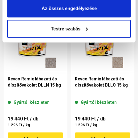
Megnézem
Megnézem
Az összes engedélyezése
Testre szabás
Revco Remix lábazati és
Revco Remix lábazati és
díszítővakolat DLLN 15 kg
díszítővakolat BLLO 15 kg
Gyártói készleten
Gyártói készleten
19 440 Ft
/ db
19 440 Ft
/ db
1 296 Ft / kg
1 296 Ft / kg