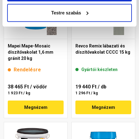
Testre szabás
Mapei Mape-Mosaic
Revco Remix lábazati és
díszítővakolat 1,6 mm
díszítővakolat CCCC 15 kg
gránit 20 kg
Rendelésre
Gyártói készleten
38 465 Ft
/ vödör
19 440 Ft
/ db
1 923 Ft / kg
1 296 Ft / kg
Megnézem
Megnézem