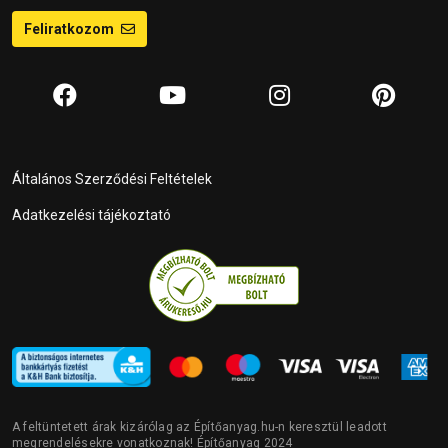
Feliratkozom
Általános Szerződési Feltételek
Adatkezelési tájékoztató
A feltüntetett árak kizárólag az Építőanyag.hu-n keresztül leadott
megrendelésekre vonatkoznak! Építőanyag 2024