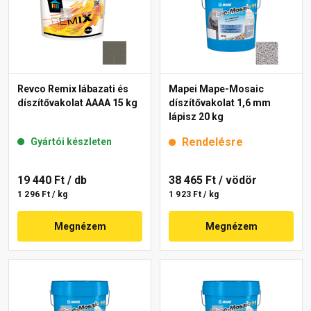
Revco Remix lábazati és
Mapei Mape-Mosaic
díszítővakolat AAAA 15 kg
díszítővakolat 1,6 mm
lápisz 20 kg
Rendelésre
Gyártói készleten
19 440 Ft
/ db
38 465 Ft
/ vödör
1 296 Ft / kg
1 923 Ft / kg
Megnézem
Megnézem