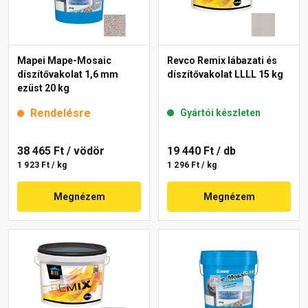
Mapei Mape-Mosaic
Revco Remix lábazati és
díszítővakolat 1,6 mm
díszítővakolat LLLL 15 kg
ezüst 20 kg
Rendelésre
Gyártói készleten
38 465 Ft
/ vödör
19 440 Ft
/ db
1 923 Ft / kg
1 296 Ft / kg
Megnézem
Megnézem