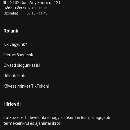
2132 Göd, Ady Endre út 121.
Hétfő - Péntek
07:15 - 16:15
Szombat
07:15 - 11:45
Rólunk
Kik vagyunk?
Elérhetőségeink
Olvasd blogunkat is!
Rólunk írták
Kövess minket TikTokon!
Hírlevél
Iratkozz fel hírlevelünkre, hogy elsőként értesülj a legújabb
termékeinkről és ajánlatainkról!