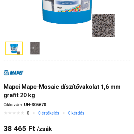
Mapei Mape-Mosaic díszítővakolat 1,6 mm
grafit 20 kg
Cikkszám:
UH-305670
0
0 értékelés
0 kérdés
38 465 Ft
/zsák