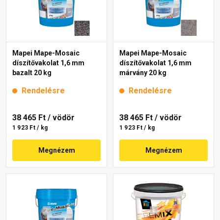
Mapei Mape-Mosaic
Mapei Mape-Mosaic
díszítővakolat 1,6 mm
díszítővakolat 1,6 mm
bazalt 20 kg
márvány 20 kg
Rendelésre
Rendelésre
38 465 Ft
/ vödör
38 465 Ft
/ vödör
1 923 Ft / kg
1 923 Ft / kg
Megnézem
Megnézem