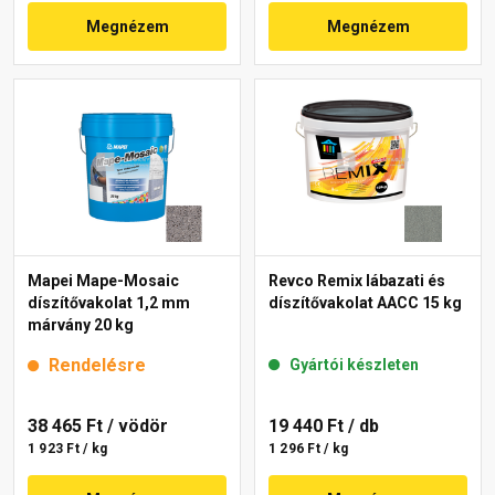
Megnézem
Megnézem
Mapei Mape-Mosaic
Revco Remix lábazati és
díszítővakolat 1,2 mm
díszítővakolat AACC 15 kg
márvány 20 kg
Rendelésre
Gyártói készleten
38 465 Ft
/ vödör
19 440 Ft
/ db
1 923 Ft / kg
1 296 Ft / kg