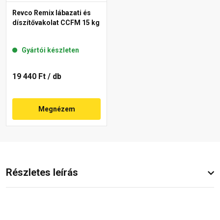
Revco Remix lábazati és
díszítővakolat CCFM 15 kg
Gyártói készleten
19 440 Ft
/ db
Megnézem
Részletes leírás