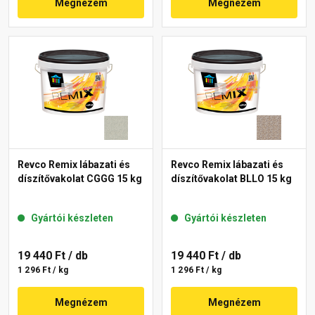
Megnézem
Megnézem
Revco Remix lábazati és
Revco Remix lábazati és
díszítővakolat CGGG 15 kg
díszítővakolat BLLO 15 kg
Gyártói készleten
Gyártói készleten
19 440 Ft
/ db
19 440 Ft
/ db
1 296 Ft / kg
1 296 Ft / kg
Megnézem
Megnézem