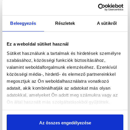
Beleegyezés
Részletek
A sütikről
Ez a weboldal sütiket használ
Masterplast
Mapei Mape-Mosaic
Sütiket használunk a tartalmak és hirdetések személyre
Thermomaster lábazati és
díszítővakolat 1,2 mm
szabásához, közösségi funkciók biztosításához,
díszítő vakolat M201 15 kg
grafit 20 kg
valamint weboldalforgalmunk elemzéséhez. Ezenkívül
Rendelésre
Gyártói készleten
közösségi média-, hirdető- és elemező partnereinkkel
megosztjuk az Ön weboldalhasználatra vonatkozó
21 430 Ft
/ db
38 465 Ft
/ vödör
adatait, akik kombinálhatják az adatokat más olyan
1 429 Ft / kg
1 923 Ft / kg
adatokkal, amelyeket Ön adott meg számukra vagy az
Ön által használt más szolgáltatásokból gyűjtöttek.
Megnézem
Megnézem
Az összes engedélyezése