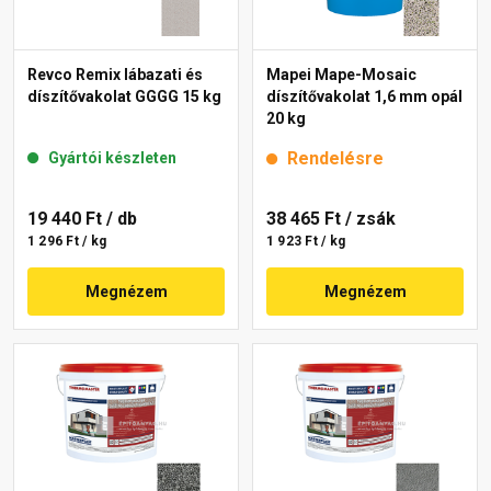
Revco Remix lábazati és
Mapei Mape-Mosaic
díszítővakolat GGGG 15 kg
díszítővakolat 1,6 mm opál
20 kg
Rendelésre
Gyártói készleten
19 440 Ft
/ db
38 465 Ft
/ zsák
1 296 Ft / kg
1 923 Ft / kg
Megnézem
Megnézem