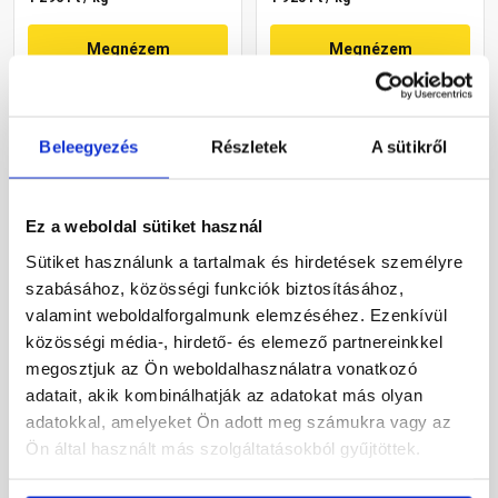
Megnézem
Megnézem
Beleegyezés
Részletek
A sütikről
Ez a weboldal sütiket használ
Sütiket használunk a tartalmak és hirdetések személyre
szabásához, közösségi funkciók biztosításához,
Masterplast
Mapei Mape-Mosaic
valamint weboldalforgalmunk elemzéséhez. Ezenkívül
Thermomaster lábazati és
díszítővakolat 1,6 mm
közösségi média-, hirdető- és elemező partnereinkkel
díszítő vakolat M201 15 kg
gránit 20 kg
megosztjuk az Ön weboldalhasználatra vonatkozó
Rendelésre
Gyártói készleten
adatait, akik kombinálhatják az adatokat más olyan
adatokkal, amelyeket Ön adott meg számukra vagy az
Ön által használt más szolgáltatásokból gyűjtöttek.
21 430 Ft
/ db
38 465 Ft
/ vödör
1 429 Ft / kg
1 923 Ft / kg