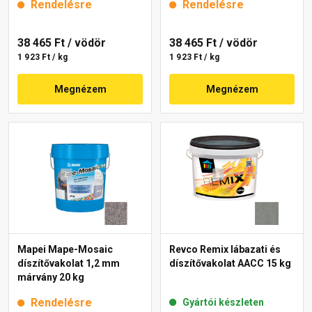
Rendelésre
Rendelésre
38 465 Ft
/ vödör
38 465 Ft
/ vödör
1 923 Ft / kg
1 923 Ft / kg
Megnézem
Megnézem
Mapei Mape-Mosaic
Revco Remix lábazati és
díszítővakolat 1,2 mm
díszítővakolat AACC 15 kg
márvány 20 kg
Rendelésre
Gyártói készleten