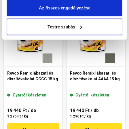
Megnézem
Megnézem
Az összes engedélyezése
Testre szabás
Revco Remix lábazati és
Revco Remix lábazati és
díszítővakolat CCCC 15 kg
díszítővakolat AAAA 15 kg
Gyártói készleten
Gyártói készleten
19 440 Ft
/ db
19 440 Ft
/ db
1 296 Ft / kg
1 296 Ft / kg