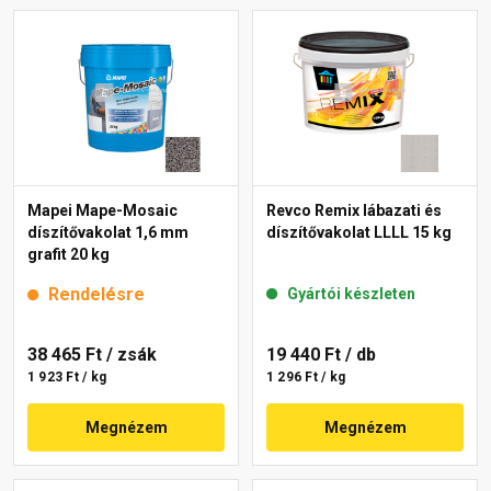
Mapei Mape-Mosaic
Revco Remix lábazati és
díszítővakolat 1,6 mm
díszítővakolat LLLL 15 kg
grafit 20 kg
Rendelésre
Gyártói készleten
38 465 Ft
/ zsák
19 440 Ft
/ db
1 923 Ft / kg
1 296 Ft / kg
Megnézem
Megnézem