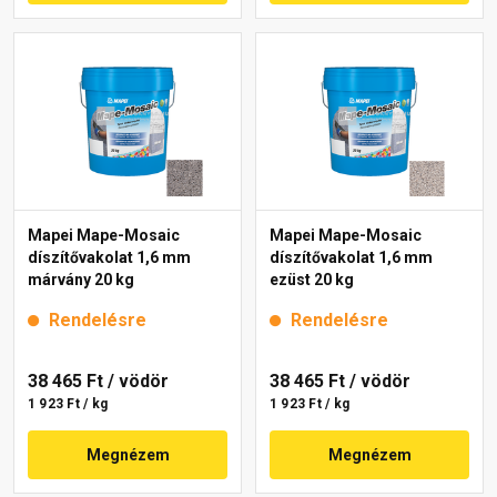
Mapei Mape-Mosaic
Mapei Mape-Mosaic
díszítővakolat 1,6 mm
díszítővakolat 1,6 mm
márvány 20 kg
ezüst 20 kg
Rendelésre
Rendelésre
38 465 Ft
/ vödör
38 465 Ft
/ vödör
1 923 Ft / kg
1 923 Ft / kg
Megnézem
Megnézem