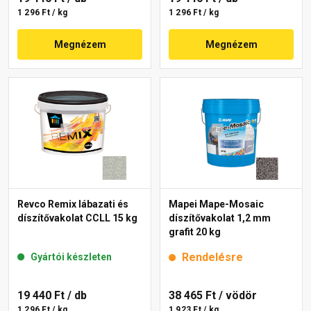
1 296 Ft / kg
1 296 Ft / kg
Megnézem
Megnézem
Revco Remix lábazati és
Mapei Mape-Mosaic
díszítővakolat CCLL 15 kg
díszítővakolat 1,2 mm
grafit 20 kg
Rendelésre
Gyártói készleten
19 440 Ft
/ db
38 465 Ft
/ vödör
1 296 Ft / kg
1 923 Ft / kg