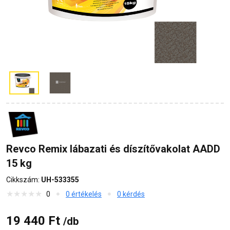
Revco Remix lábazati és díszítővakolat AADD
15 kg
Cikkszám:
UH-533355
0
0 értékelés
0 kérdés
19 440 Ft
/db