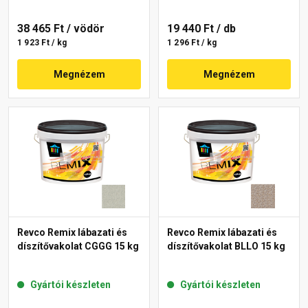
38 465 Ft
/ vödör
19 440 Ft
/ db
1 923 Ft / kg
1 296 Ft / kg
Megnézem
Megnézem
Revco Remix lábazati és
Revco Remix lábazati és
díszítővakolat CGGG 15 kg
díszítővakolat BLLO 15 kg
Gyártói készleten
Gyártói készleten