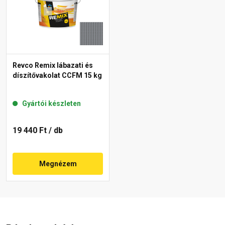
Revco Remix lábazati és
díszítővakolat CCFM 15 kg
Gyártói készleten
19 440 Ft
/ db
Megnézem