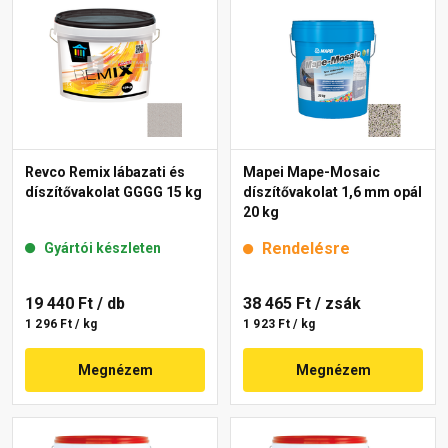
Revco Remix lábazati és
Mapei Mape-Mosaic
díszítővakolat GGGG 15 kg
díszítővakolat 1,6 mm opál
20 kg
Rendelésre
Gyártói készleten
19 440 Ft
/ db
38 465 Ft
/ zsák
1 296 Ft / kg
1 923 Ft / kg
Megnézem
Megnézem