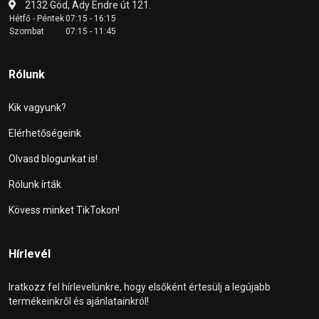
2132 Göd, Ady Endre út 121.
Hétfő - Péntek
07:15 - 16:15
Szombat
07:15 - 11:45
Rólunk
Kik vagyunk?
Elérhetőségeink
Olvasd blogunkat is!
Rólunk írták
Kövess minket TikTokon!
Hírlevél
Iratkozz fel hírlevelünkre, hogy elsőként értesülj a legújabb
termékeinkről és ajánlatainkról!