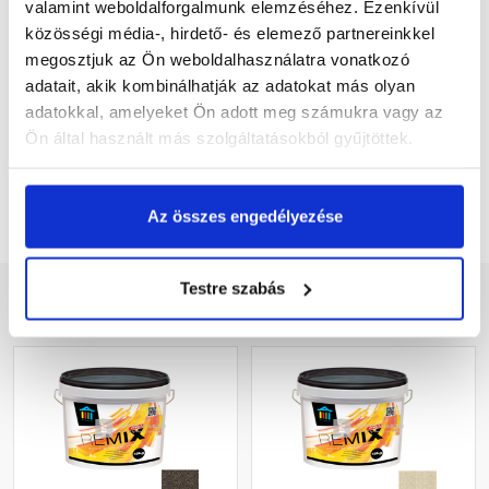
valamint weboldalforgalmunk elemzéséhez. Ezenkívül
közösségi média-, hirdető- és elemező partnereinkkel
megosztjuk az Ön weboldalhasználatra vonatkozó
adatait, akik kombinálhatják az adatokat más olyan
Elolvastam és elfogadom az
Általános Szerződési
feltétleket
és az
Adatkezelési tájékoztatót
.
adatokkal, amelyeket Ön adott meg számukra vagy az
Ön által használt más szolgáltatásokból gyűjtöttek.
Feliratkozom
Az összes engedélyezése
Testre szabás
Kapcsolódó termékek