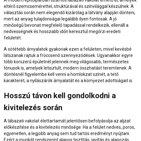
A modern építőiparban számos lábazati vakolat érhető el, amelyek
eltérő szemcsemérettel, struktúrával és színvilággal készülnek. A
választás során nem elegendő kizárólag a látvány alapján dönteni,
mert az anyag tulajdonságai legalább ilyen fontosak. A jó
minőségű bevonat megfelelő tapadással rendelkezik, ellenáll a
nedvességnek és hosszabb időn keresztül megőrzi eredeti
felületét.
A sötétebb árnyalatok gyakoriak ezen a felületen, mivel kevésbé
látszanak rajtuk a fröccsenő szennyeződések. Ugyanakkor egyre
több korszerű épületnél jelennek meg világosabb, természetes
tónusok is, amelyek letisztult, modern összhatást teremtenek. A
döntésnél figyelembe kell venni a homlokzat színét, a tető
karakterét, a nyílászárók árnyalatát és a környezet adottságait is.
Hosszú távon kell gondolkodni a
kivitelezés során
A lábazati vakolat élettartamát jelentősen befolyásolja az aljzat
előkészítése és a kivitelezés minősége. Ha a felület nedves, poros,
egyenetlen, a legjobb anyag sem tud tartós eredményt nyújtani.
Ezért a munkát rendszerint alapos tisztítás, javítás és alapozás