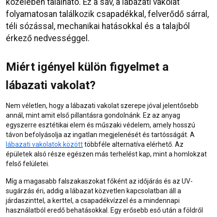
közelében található. Ez a sáv, a lábazati vakolat
folyamatosan találkozik csapadékkal, felverődő sárral,
téli sózással, mechanikai hatásokkal és a talajból
érkező nedvességgel.
Miért igényel külön figyelmet a
lábazati vakolat?
Nem véletlen, hogy a lábazati vakolat szerepe jóval jelentősebb
annál, mint amit első pillantásra gondolnánk. Ez az anyag
egyszerre esztétikai elem és műszaki védelem, amely hosszú
távon befolyásolja az ingatlan megjelenését és tartósságát. A
lábazati vakolatok között
többféle alternatíva elérhető. Az
épületek alsó része egészen más terhelést kap, mint a homlokzat
felső felületei.
Míg a magasabb falszakaszokat főként az időjárás és az UV-
sugárzás éri, addig a lábazat közvetlen kapcsolatban áll a
járdaszinttel, a kerttel, a csapadékvízzel és a mindennapi
használatból eredő behatásokkal. Egy erősebb eső után a földről