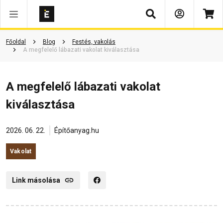
Keresés
Főoldal
Blog
Festés, vakolás
A megfelelő lábazati vakolat kiválasztása
A megfelelő lábazati vakolat
kiválasztása
2026. 06. 22.
Építőanyag.hu
Vakolat
Link másolása