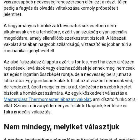
visszacsapódó nedvesség rendszeresen eléri ezt a részt, télen
pedig a fagyás és olvadás váltakozása komoly próbatételt
jelenthet.
A hagyományos homlokzati bevonatok sok esetben nem
alkalmasak erre a terhelésre, ezért van szükség olyan speciális
megoldásra, amely ellenállóbb szerkezetet biztosít. A lábazati
vakolat általában nagyobb szilárdságú, víztaszító és jobban tűri a
mechanikai igénybevételt.
Az alsó falszakasz állapota azért is fontos, mert ha ezen a részen
repedések, leválások vagy elszíneződések jelennek meg, nemcsak
az egész ingatlan összképét rontja, de a nedvesség be is juthat a
lábazatba. Egy gondosan kialakított lábazat viszont nemcsak véd,
de rendezett, ápolt megjelenést is ad, ránézésre is szebb keretet
biztosít a homlokzat számára. Az egyik közkedvelt választás a
Masterplast Thermomaster lábazati vakolat
, ami díszítő funkciót is
ellát. Színes márványőrleményes felületet kapunk, kerítésre és
falra is ideális választás.
Nem mindegy, melyiket választjuk