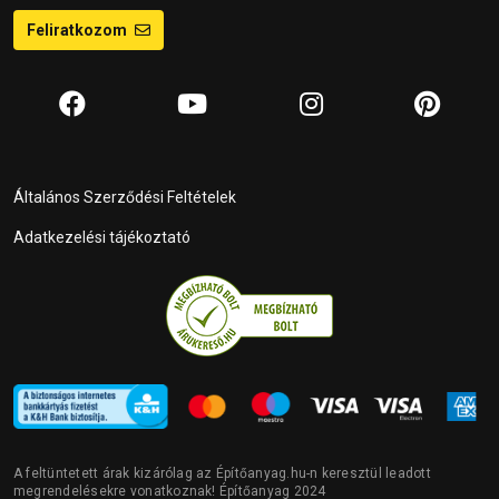
Feliratkozom
Általános Szerződési Feltételek
Adatkezelési tájékoztató
A feltüntetett árak kizárólag az Építőanyag.hu-n keresztül leadott
megrendelésekre vonatkoznak! Építőanyag 2024