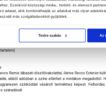
tainak díszítésére, valamint lábazatok és kerítések, homlokzati h
hez. Ezenkívül közösségi média-, hirdető- és elemező partner
 alap tulajdonságai: jól mosható, dekoratív, könnyen feldolgoz
zó adatait, akik kombinálhatják az adatokat más olyan adatokka
sillámadalékokkal (Revco Deco Brocade, Revco Deco Crystal, Rev
sznált más szolgáltatásokból gyűjtöttek.
 bevonására nem javasolt. Amennyiben a fogadó szerkezet tartós
al. Nem alkalmazható a vakolat erős napsütésben, esőben, fagy
Testre szabás
Az 
 csökkenését és repedéseket okozhatnak.
leti is): +5°C – +25°C
atartalom)
s
co Remix lábazati díszítővakolattal, illetve Revco Exterior kült
lék, ebből adódóan a színe eltérhet a mintákon megadottól. Ha
ugyanezen színkóddal vásárolt termékhez képest. Felhordás 
es száradását.