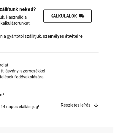
zállítunk neked?
KALKULÁLOK
juk. Használd a
dő kalkulátorunkat.
 a gyártótól szállítjuk,
személyes átvételre
kolat
tt, ásványi szemcsékkel
etelések fedővakolására
/m²
Részletes leírás
4 napos elállási jog!