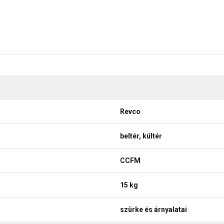
Revco
beltér, kültér
CCFM
15 kg
szürke és árnyalatai