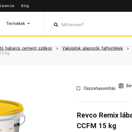
Garancia
Blog
leírás
Termékinformáció
Dokumentumok
Vásárlói vélem
Termékek
ó, habarcs, cement, szilikon
Vakolatok, alapozók, falfestékek
15 kg
Bev
Összehasonlítás
Revco Remix lába
CCFM 15 kg