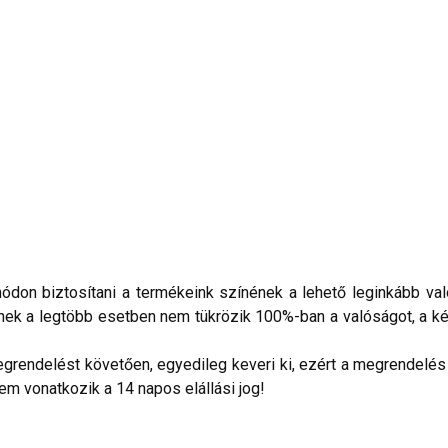
don biztosítani a termékeink színének a lehető leginkább val
nek a legtöbb esetben nem tükrözik 100%-ban a valóságot, a ké
grendelést követően, egyedileg keveri ki, ezért a megrendelés v
nem vonatkozik a 14 napos elállási jog!