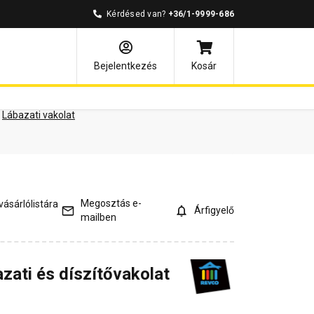
Kérdésed van?
+36/1-9999-686
ények
Kérdések és válaszok
Bejelentkezés
Kosár
Lábazati vakolat
Megosztás e-
ásárlólistára
Árfigyelő
mailben
zati és díszítővakolat