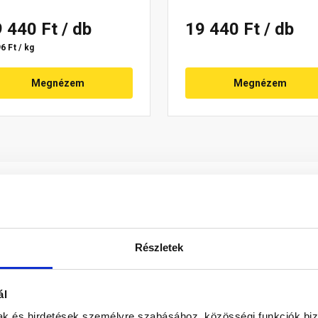
9 440 Ft
/ db
19 440 Ft
/ db
6 Ft / kg
Megnézem
Megnézem
Részletek
ál
árilag előkevert, tulajdonságjavító adalékokat tartalmazó, vö
e keverékéből létrehozható, dekoratív, jól mosható, könnyen 
mak és hirdetések személyre szabásához, közösségi funkciók biz