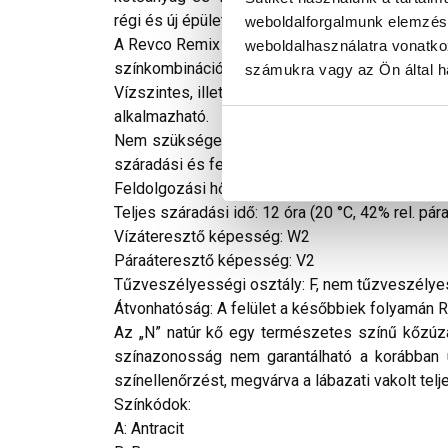
régi és új épületek külső, illetve belső falaza
weboldalforgalmunk elemzésé
A Revco Remix lábazati díszítővakolat-rendszer
weboldalhasználatra vonatko
színkombinációs lehetőség adódik, sőt, akár c
számukra vagy az Ön által ha
Vízszintes, illetve közel vízszintes felületek
alkalmazható.
Nem szükséges hígítani, felhordható glettvass
száradási és felhordási idő alatt a szilárdság
Feldolgozási hőmérséklet (környezeti és falfelü
Teljes száradási idő: 12 óra (20 °C, 42% rel. pár
Vízáteresztő képesség: W2
Páraáteresztő képesség: V2
Tűzveszélyességi osztály: F, nem tűzveszélye
Átvonhatóság: A felület a későbbiek folyamán Rev
Az „N” natúr kő egy természetes színű kőzúza
színazonosság nem garantálható a korábban 
színellenőrzést, megvárva a lábazati vakolt telj
Színkódok:
A: Antracit