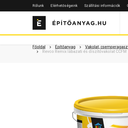
Rólunk
Elérhetőségeink
Szállítási információk
Szükséged lehet rá
Részletes 
Kapcsolódó cikkek
Főoldal
Építőanyag
Vakolat, csemperagaszt
Revco Remix lábazati és díszítővakolat CCFM 