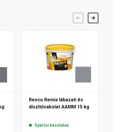
Előző
Következő
Revco Remix lábazati és
kg
díszítővakolat AAMM 15 kg
Gyártói készleten