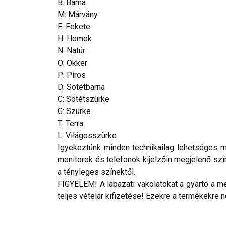
B: Barna
M: Márvány
F: Fekete
H: Homok
N: Natúr
O: Okker
P: Piros
D: Sötétbarna
C: Sötétszürke
G: Szürke
T: Terra
L: Világosszürke
Igyekeztünk minden technikailag lehetséges mó
monitorok és telefonok kijelzőin megjelenő szí
a tényleges színektől.
FIGYELEM! A lábazati vakolatokat a gyártó a me
teljes vételár kifizetése! Ezekre a termékekre 