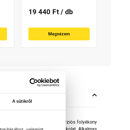
19 440 Ft
/ db
Megnézem
A sütikről
drös kiszerelésű műgyanta diszperziós folyékony
feldolgozható lábazati vékonyvakolat. Alkalmas
tosításához, valamint