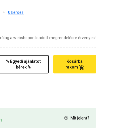
0 kérdés
zárólag a webshopon leadott megrendelésre érvényes!
% Egyedi ajánlatot
Kosárba
kérek %
rakom
Mit jelent?
17