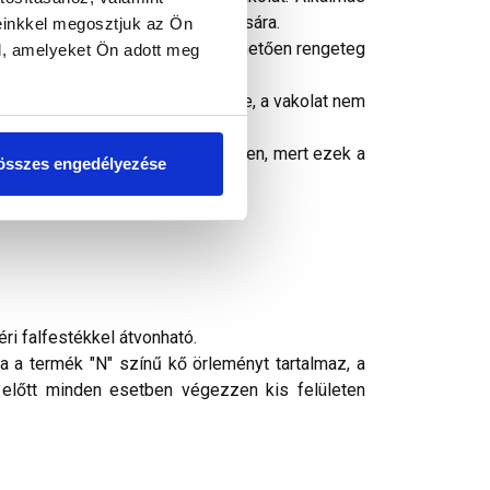
őszigetelő rendszerek fedővakolására.
einkkel megosztjuk az Ön
ható és a sok alapszínnek köszönhetően rengeteg
l, amelyeket Ön adott meg
co Deco Pearl) is kombinálható.
 nedvességterhelésnek van kitéve, a vakolat nem
ban, erős szélben és párás időben, mert ezek a
összes engedélyezése
éri falfestékkel átvonható.
 a termék "N" színű kő örleményt tartalmaz, a
előtt minden esetben végezzen kis felületen