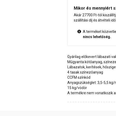
Mikor és mennyiért s
Akár 27700 Ft-tól kiszállít
szállítási díj és átvételi i
A terméket közvetlen
nincs lehetőség.
Gyárilag előkevert lábazati va
Műgyanta kötőanyag, színeze
Lábazatok, kerítések, hőszig
4 tasak színezőanyag
CCFM színkód
Anyagszükséglet: 3,5-5,5 kg
15 kg/vödör
A termékre nem vonatkozik a 1