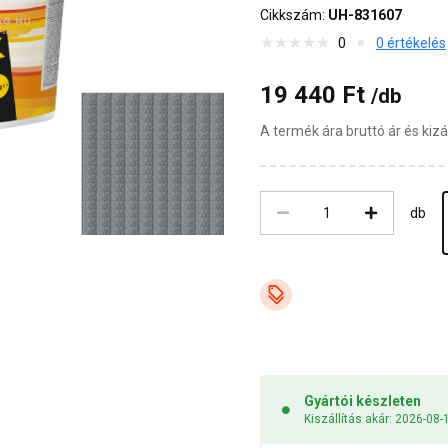
Cikkszám:
UH-831607
0
0 értékelés
19 440 Ft
/db
A termék ára bruttó ár és ki
db
Gyártói készleten
Kiszállítás akár: 2026-08-