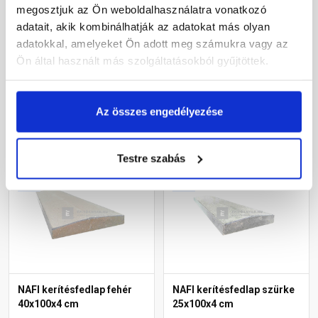
30x30x5 cm
40x100x4 cm
megosztjuk az Ön weboldalhasználatra vonatkozó
adatait, akik kombinálhatják az adatokat más olyan
Raktáron
Raktáron
adatokkal, amelyeket Ön adott meg számukra vagy az
Ön által használt más szolgáltatásokból gyűjtöttek.
6 350 Ft
/ db
10 800 Ft
/ fm
Az összes engedélyezése
Megnézem
Megnézem
Testre szabás
NAFI kerítésfedlap fehér
NAFI kerítésfedlap szürke
40x100x4 cm
25x100x4 cm