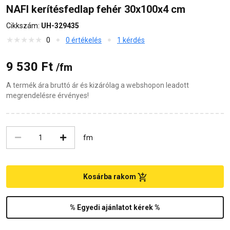
NAFI kerítésfedlap fehér 30x100x4 cm
Cikkszám:
UH-329435
0
0 értékelés
1 kérdés
9 530 Ft
/fm
A termék ára bruttó ár és kizárólag a webshopon leadott
megrendelésre érvényes!
fm
Kosárba rakom
% Egyedi ajánlatot kérek %