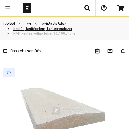
Keresés
Vásárlói vélemények
Kérdések és válaszok
Kapcsolódó cikkek
Főoldal
Kert
Kerítés és falak
Kerítés, kerítéselem, kerítésrendszer
NAFI kerítésfedlap fehér 30x100x4 cm
Összehasonlítás