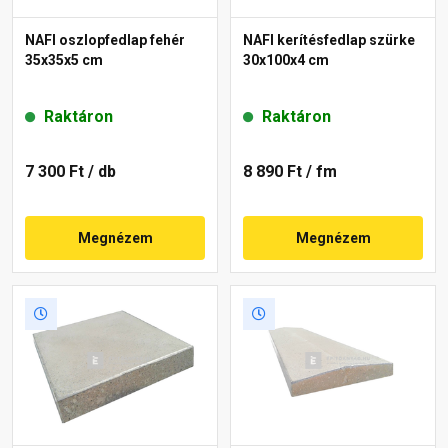
NAFI oszlopfedlap fehér
NAFI kerítésfedlap szürke
35x35x5 cm
30x100x4 cm
Raktáron
Raktáron
7 300 Ft
/ db
8 890 Ft
/ fm
Megnézem
Megnézem