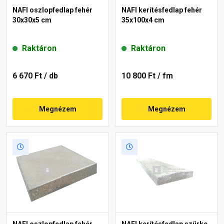
NAFI oszlopfedlap fehér
NAFI kerítésfedlap fehér
30x30x5 cm
35x100x4 cm
Raktáron
Raktáron
6 670 Ft
/ db
10 800 Ft
/ fm
Megnézem
Megnézem