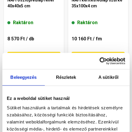
NAFI oszlopfedlap fehér
NAFI kerítésfedlap szürke
40x40x5 cm
35x100x4 cm
Raktáron
Raktáron
8 570 Ft
/ db
10 160 Ft
/ fm
Megnézem
Megnézem
Beleegyezés
Részletek
A sütikről
Ez a weboldal sütiket használ
Sütiket használunk a tartalmak és hirdetések személyre
szabásához, közösségi funkciók biztosításához,
valamint weboldalforgalmunk elemzéséhez. Ezenkívül
NAFI oszlopfedlap szürke
NAFI kerítésfedlap szürke
közösségi média-, hirdető- és elemező partnereinkkel