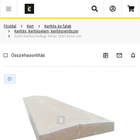
Keresés
Vásárlói vélemények
Kérdések és válaszok
Kapcsolódó cikkek
Főoldal
Kert
Kerítés és falak
Kerítés, kerítéselem, kerítésrendszer
NAFI kerítésfedlap fehér 25x100x4 cm
Összehasonlítás