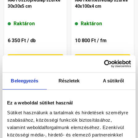
NAFI oszlopfedlap szürke
NAFI kerítésfedlap szürke
30x30x5 cm
40x100x4 cm
Raktáron
Raktáron
6 350 Ft
/ db
10 800 Ft
/ fm
Megnézem
Megnézem
Beleegyezés
Részletek
A sütikről
Ez a weboldal sütiket használ
Sütiket használunk a tartalmak és hirdetések személyre
szabásához, közösségi funkciók biztosításához,
valamint weboldalforgalmunk elemzéséhez. Ezenkívül
NAFI kerítésfedlap fehér
NAFI kerítésfedlap szürke
közösségi média-, hirdető- és elemező partnereinkkel