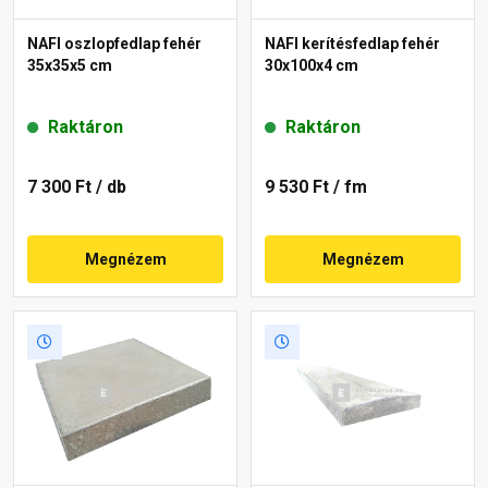
NAFI oszlopfedlap fehér
NAFI kerítésfedlap fehér
35x35x5 cm
30x100x4 cm
Raktáron
Raktáron
7 300 Ft
/ db
9 530 Ft
/ fm
Megnézem
Megnézem