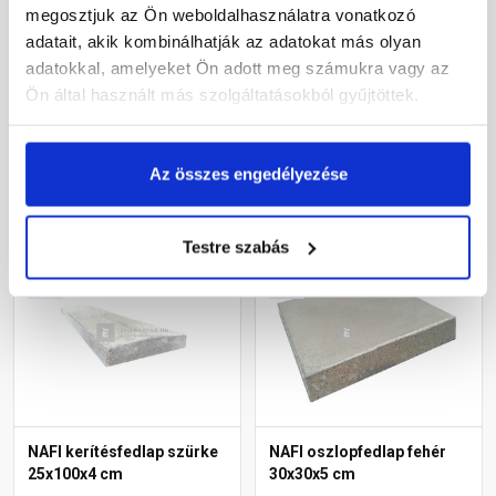
40x100x4 cm
30x100x4 cm
megosztjuk az Ön weboldalhasználatra vonatkozó
adatait, akik kombinálhatják az adatokat más olyan
Raktáron
Raktáron
adatokkal, amelyeket Ön adott meg számukra vagy az
Ön által használt más szolgáltatásokból gyűjtöttek.
11 430 Ft
/ fm
8 890 Ft
/ fm
Az összes engedélyezése
Megnézem
Megnézem
Testre szabás
NAFI kerítésfedlap szürke
NAFI oszlopfedlap fehér
25x100x4 cm
30x30x5 cm