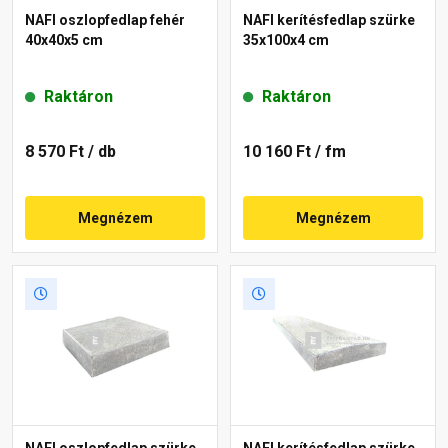
NAFI oszlopfedlap fehér
NAFI kerítésfedlap szürke
40x40x5 cm
35x100x4 cm
Raktáron
Raktáron
8 570 Ft
/ db
10 160 Ft
/ fm
Megnézem
Megnézem