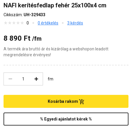
NAFI kerítésfedlap fehér 25x100x4 cm
Cikkszám:
UH-329433
0
0 értékelés
3 kérdés
8 890 Ft
/fm
A termék ára bruttó ár és kizárólag a webshopon leadott
megrendelésre érvényes!
fm
Kosárba rakom
% Egyedi ajánlatot kérek %