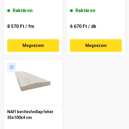
Raktáron
Raktáron
8 570 Ft
/ fm
6 670 Ft
/ db
Megnézem
Megnézem
NAFI kerítésfedlap fehér
35x100x4 cm