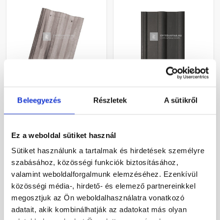
Azzurro Nomád
Bramac Classic Novo
alapcserép szürke
alapcserép antracit
Beleegyezés
Részletek
A sütikről
Rendelésre
Gyártói készleten
Ez a weboldal sütiket használ
Sütiket használunk a tartalmak és hirdetések személyre
360 Ft
/ db
499 Ft
/ db
szabásához, közösségi funkciók biztosításához,
valamint weboldalforgalmunk elemzéséhez. Ezenkívül
közösségi média-, hirdető- és elemező partnereinkkel
Megnézem
Megnézem
megosztjuk az Ön weboldalhasználatra vonatkozó
adatait, akik kombinálhatják az adatokat más olyan