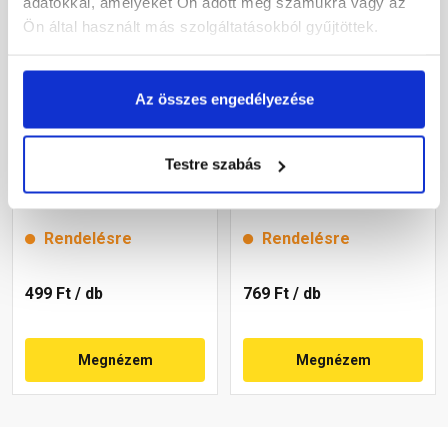
adatokkal, amelyeket Ön adott meg számukra vagy az
Ön által használt más szolgáltatásokból gyűjtöttek.
Az összes engedélyezése
Bramac Római Novo
Bramac Római Star
Testre szabás
alapcserép antracit
alapcserép antracit
Rendelésre
Rendelésre
499 Ft
/ db
769 Ft
/ db
Megnézem
Megnézem