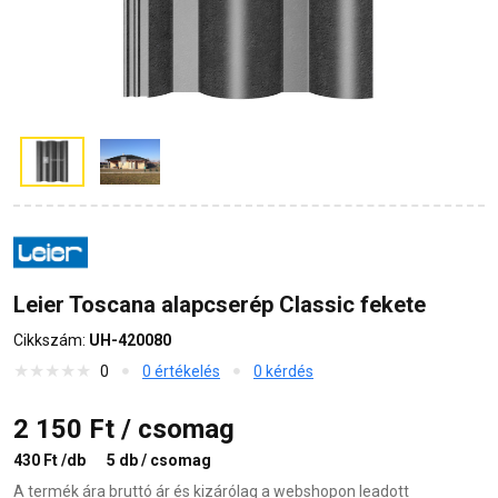
Leier Toscana alapcserép Classic fekete
Cikkszám:
UH-420080
0
0 értékelés
0 kérdés
2 150 Ft / csomag
430 Ft /db
5 db / csomag
A termék ára bruttó ár és kizárólag a webshopon leadott