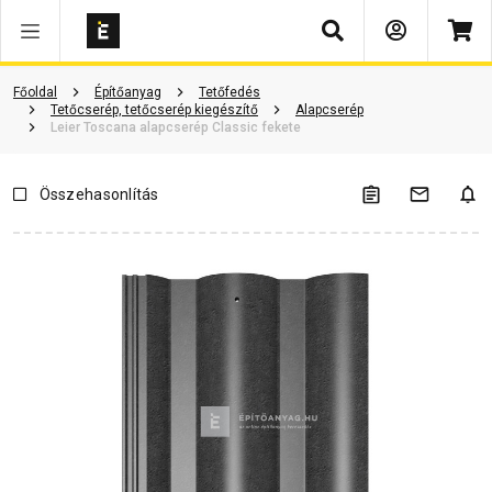
Keresés
Vásárlói vélemények
Kérdések és válaszok
Kapcsolódó cikkek
Főoldal
Építőanyag
Tetőfedés
Tetőcserép, tetőcserép kiegészítő
Alapcserép
Leier Toscana alapcserép Classic fekete
Összehasonlítás