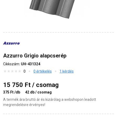
Azzurro Grigio alapcserép
Cikkszám:
UH-431324
0
0 értékelés
1 kérdés
15 750 Ft / csomag
375 Ft /db
42 db / csomag
A termék ára bruttó ár és kizárólag a webshopon leadott
megrendelésre érvényes!