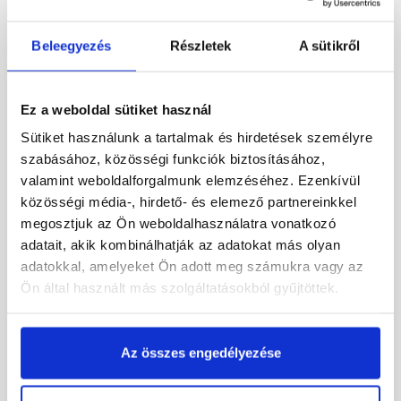
360 Ft
/ db
499 Ft
/ db
Beleegyezés
Részletek
A sütikről
Megnézem
Megnézem
Ez a weboldal sütiket használ
Sütiket használunk a tartalmak és hirdetések személyre
szabásához, közösségi funkciók biztosításához,
valamint weboldalforgalmunk elemzéséhez. Ezenkívül
közösségi média-, hirdető- és elemező partnereinkkel
megosztjuk az Ön weboldalhasználatra vonatkozó
adatait, akik kombinálhatják az adatokat más olyan
adatokkal, amelyeket Ön adott meg számukra vagy az
Bramac Római Novo
Bramac Római Star
Ön által használt más szolgáltatásokból gyűjtöttek.
alapcserép antracit
alapcserép antracit
Rendelésre
Rendelésre
Az összes engedélyezése
499 Ft
/ db
769 Ft
/ db