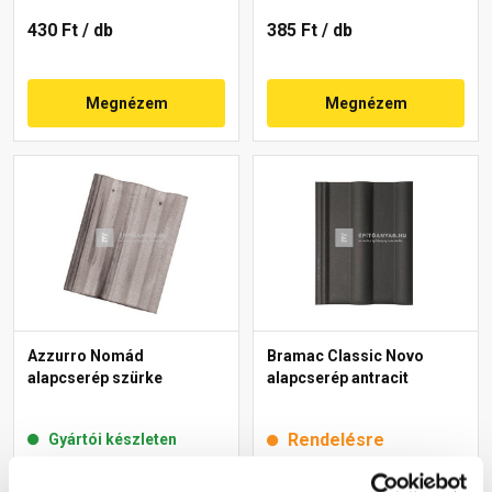
430 Ft
/ db
385 Ft
/ db
Megnézem
Megnézem
Azzurro Nomád
Bramac Classic Novo
alapcserép szürke
alapcserép antracit
Rendelésre
Gyártói készleten