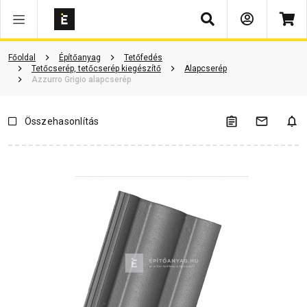
Keresés
Vásárlói vélemények
Kérdések és válaszok
Kapcsolódó cikkek
Főoldal
Építőanyag
Tetőfedés
Tetőcserép, tetőcserép kiegészítő
Alapcserép
Azzurro Grigio alapcserép
Összehasonlítás