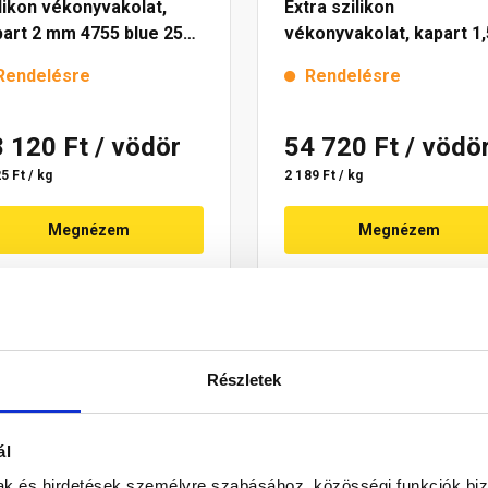
likon vékonyvakolat,
Extra szilikon
art 2 mm 4755 blue 25
vékonyvakolat, kapart 1,
mm 4725 blue 25 kg
Rendelésre
Rendelésre
8 120 Ft
/ vödör
54 720 Ft
/ vödö
5 Ft / kg
2 189 Ft / kg
Megnézem
Megnézem
Részletek
ál
mak és hirdetések személyre szabásához, közösségi funkciók biz