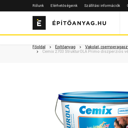
Rólunk
Elérhetőségeink
Szállítási információk
Szükséged lehet rá
Részletes 
Kapcsolódó cikkek
Főoldal
Építőanyag
Vakolat, csemperagaszt
Cemix 2703 StrukturOLA Primo diszperziós vé