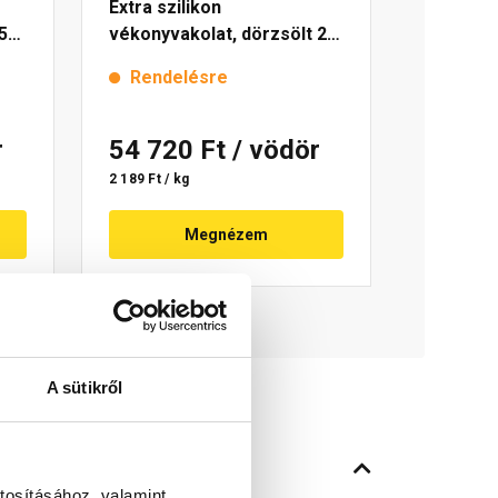
Extra szilikon
5
vékonyvakolat, dörzsölt 2
mm 4755 blue 25 kg
Rendelésre
r
54 720 Ft
/ vödör
2 189 Ft / kg
Megnézem
A sütikről
tosításához, valamint