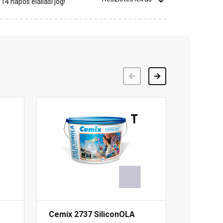
4 napos elállási jog!
Előző
Következő
Cemix 2737 SiliconOLA