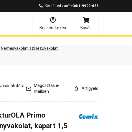
Kérdésed van?
+36/1-9999-686
ények
Kérdések és válaszok
Bejelentkezés
Kosár
Nemesvakolat, színezővakolat
Megosztás e-
ásárlólistára
Árfigyelő
mailben
kturOLA Primo
nyvakolat, kapart 1,5