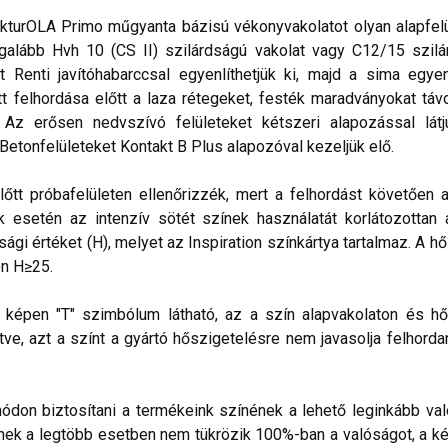
kturOLA Primo műgyanta bázisú vékonyvakolatot olyan alapfelül
alább Hvh 10 (CS II) szilárdságú vakolat vagy C12/15 szilá
t Renti javítóhabarccsal egyenlíthetjük ki, majd a sima egye
 felhordása előtt a laza rétegeket, festék maradványokat távo
. Az erősen nedvszívó felületeket kétszeri alapozással lá
 Betonfelületeket Kontakt B Plus alapozóval kezeljük elő.
lőtt próbafelületen ellenőrizzék, mert a felhordást követően 
esetén az intenzív sötét színek használatát korlátozottan ajá
sági értéket (H), melyet az Inspiration színkártya tartalmaz. A h
n H≥25.
lő képen "T" szimbólum látható, az a szín alapvakolaton és hő
ve, azt a színt a gyártó hőszigetelésre nem javasolja felhorda
don biztosítani a termékeink színének a lehető leginkább val
nek a legtöbb esetben nem tükrözik 100%-ban a valóságot, a ké