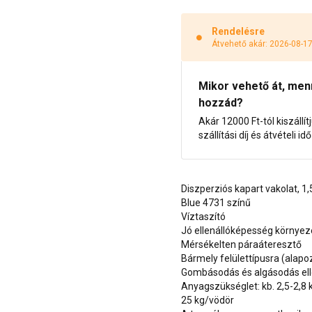
Rendelésre
Átvehető akár: 2026-08-1
Mikor vehető át, menny
hozzád?
Akár 12000 Ft-tól kiszállít
szállítási díj és átvételi i
Diszperziós kapart vakolat, 
Blue 4731 színű
Víztaszító
Jó ellenállóképesség környe
Mérsékelten páraáteresztő
Bármely felülettípusra (alap
Gombásodás és algásodás ell
Anyagszükséglet: kb. 2,5-2,8
25 kg/vödör