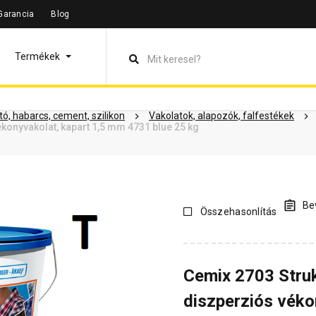
Garancia
Blog
leírás
Termékinformáció
Dokumentumok
Vásárlói vélem
Termékek
ó, habarcs, cement, szilikon
Vakolatok, alapozók, falfestékek
konyvakolat, kapart 1,5 mm 4731 blue 25 kg
Bev
Összehasonlítás
Cemix 2703 Stru
diszperziós véko