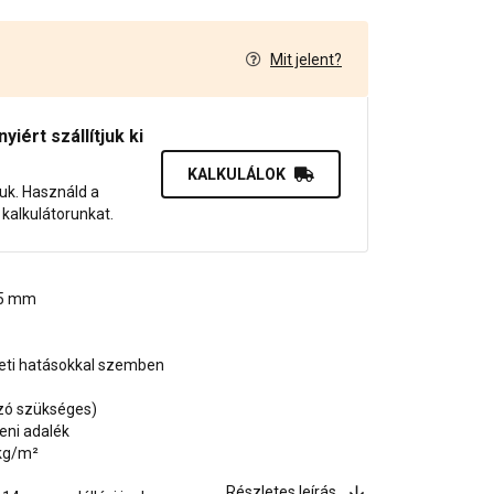
Mit jelent?
7
iért szállítjuk ki
KALKULÁLOK
juk. Használd a
dő kalkulátorunkat.
1,5 mm
zeti hatásokkal szemben
ozó szükséges)
eni adalék
 kg/m²
Részletes leírás