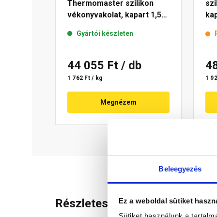
Thermomaster szilikon
szi
vékonyvakolat, kapart 1,5
kap
mm 39-C 25 kg
kg
Gyártói készleten
44 055 Ft
/ db
4
1 762 Ft / kg
1 92
Megnézem
Beleegyezés
Ez a weboldal sütiket haszn
Részletes leírás
Sütiket használunk a tartal