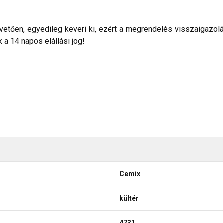
etően, egyedileg keveri ki, ezért a megrendelés visszaigazolása 
a 14 napos elállási jog!
Cemix
kültér
4731