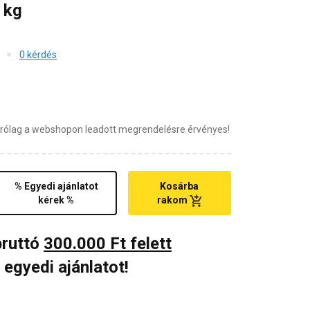
 kg
0 kérdés
zárólag a webshopon leadott megrendelésre érvényes!
% Egyedi ajánlatot
Kosárba
kérek %
rakom
bruttó
300.000 Ft felett
 egyedi ajánlatot!