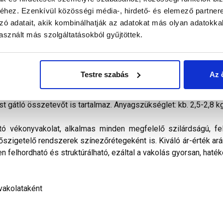
hez. Ezenkívül közösségi média-, hirdető- és elemező partner
zó adatait, akik kombinálhatják az adatokat más olyan adatokka
alál a termékkel kapcsolatban. Kérjük, figyelmesen olvassa el!
sznált más szolgáltatásokból gyűjtöttek.
őkevert, kapart hatású diszperziós bázisú, ﬁnomszemcsés
vitelezhető és az ára miatt is a polisztirolos hőszigetelés
Testre szabás
Az 
ilag nem páraáteresztő. Vizes diszperziós kötőanyagot, időjá
álasztékában pasztell és intenzív színek egyaránt megtalálható
st gátló összetevőt is tartalmaz. Anyagszükséglet: kb. 2,5-2,8 k
tó vékonyvakolat, alkalmas minden megfelelő szilárdságú, fel
hőszigetelő rendszerek színezőrétegeként is. Kiváló ár-érték arán
n felhordható és struktúrálható, ezáltal a vakolás gyorsan, haték
vakolataként