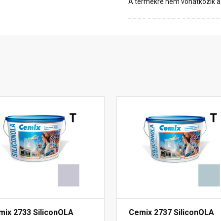
A termékre nem vonatkozik a 1
mix 2733 SiliconOLA
Cemix 2737 SiliconOLA