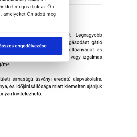
einkkel megosztjuk az Ön
l, amelyeket Ön adott meg
 vékonyvakolat. vékonyvakolat. Legnagyobb
ek kedvelt színezővakolata. Algásodást gátló
összes engedélyezése
rásálló pigmenteket, ásványi töltőanyagot és
k, ezáltal kellemes színharmónia vagy izgalmas
g/m².
ületi simaságú ásványi eredetű alapvakolatra,
ya, és időjárásállósága miatt kiemelten ajánljuk
onyan kivitelezhető.