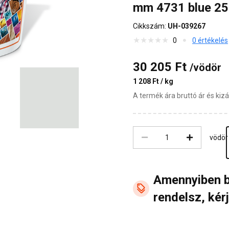
mm 4731 blue 25
Cikkszám:
UH-039267
0
0 értékelés
30 205 Ft
/vödör
1 208 Ft / kg
A termék ára bruttó ár és ki
vödör
Amennyiben 
rendelsz, kérj