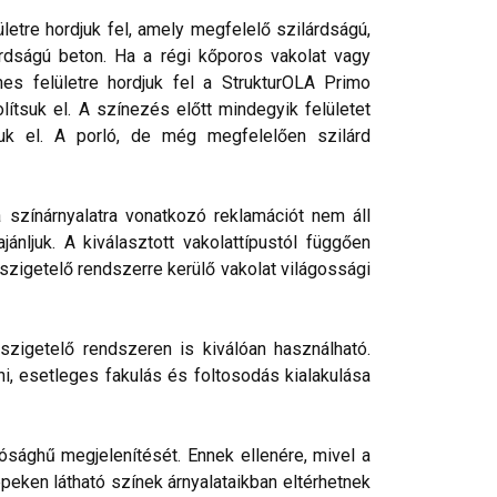
etre hordjuk fel, amely megfelelő szilárdságú,
rdságú beton. Ha a régi kőporos vakolat vagy
nes felületre hordjuk fel a StrukturOLA Primo
lítsuk el. A színezés előtt mindegyik felületet
tjuk el. A porló, de még megfelelően szilárd
a színárnyalatra vonatkozó reklamációt nem áll
nljuk. A kiválasztott vakolattípustól függően
őszigetelő rendszerre kerülő vakolat világossági
szigetelő rendszeren is kiválóan használható.
ni, esetleges fakulás és foltosodás kialakulása
ósághű megjelenítését. Ennek ellenére, mivel a
peken látható színek árnyalataikban eltérhetnek