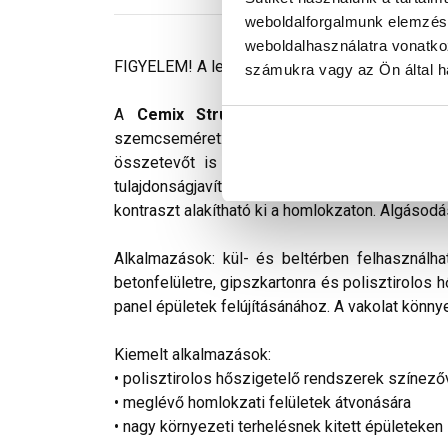
weboldalforgalmunk elemzésé
weboldalhasználatra vonatko
FIGYELEM! A leírás végén fontos információkat t
számukra vagy az Ön által ha
A
Cemix StrukturOLA Primo
gyárilag el
szemcseméret: 1,5 mm. Viszonylag könnyen ki
összetevőt is tartalmaz. Az anyag gyakorlat
tulajdonságjavító adalékokat tartalmaz. Színv
kontraszt alakítható ki a homlokzaton. Algásodá
Alkalmazások: kül- és beltérben felhasználha
betonfelületre, gipszkartonra és polisztirolos 
panel épületek felújításánához. A vakolat könnye
Kiemelt alkalmazások:
• polisztirolos hőszigetelő rendszerek színező
• meglévő homlokzati felületek átvonására
• nagy környezeti terhelésnek kitett épületeken