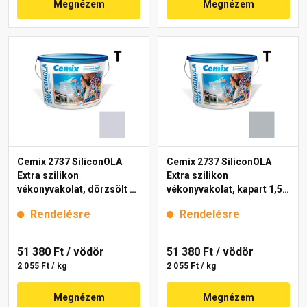
Megnézem
Megnézem
Cemix 2737 SiliconOLA
Cemix 2737 SiliconOLA
Extra szilikon
Extra szilikon
vékonyvakolat, dörzsölt 2
vékonyvakolat, kapart 1,5
mm 4753 blue 25 kg
mm 4763 blue 25 kg
Rendelésre
Rendelésre
51 380 Ft
/ vödör
51 380 Ft
/ vödör
2 055 Ft / kg
2 055 Ft / kg
Megnézem
Megnézem