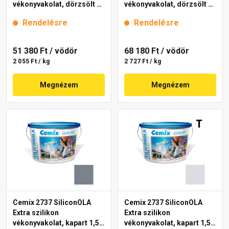
vékonyvakolat, dörzsölt 2
vékonyvakolat, dörzsölt 2
mm 4723 blue 25 kg
mm 4719 blue 25 kg
Rendelésre
Rendelésre
51 380 Ft
/ vödör
68 180 Ft
/ vödör
2 055 Ft / kg
2 727 Ft / kg
Megnézem
Megnézem
Cemix 2737 SiliconOLA
Cemix 2737 SiliconOLA
Extra szilikon
Extra szilikon
vékonyvakolat, kapart 1,5
vékonyvakolat, kapart 1,5