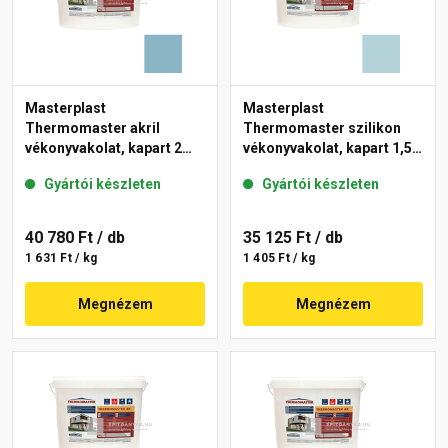
Masterplast
Masterplast
Thermomaster akril
Thermomaster szilikon
vékonyvakolat, kapart 2
vékonyvakolat, kapart 1,5
mm 36-D 25 kg
mm 36-E 25 kg
Gyártói készleten
Gyártói készleten
40 780 Ft
/ db
35 125 Ft
/ db
1 631 Ft / kg
1 405 Ft / kg
Megnézem
Megnézem