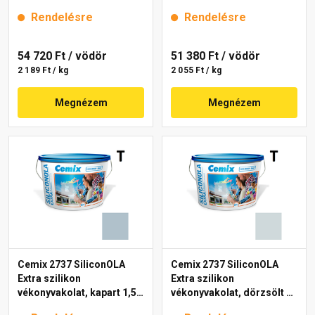
mm 4767 blue 25 kg
mm 4751 blue 25 kg
Rendelésre
Rendelésre
54 720 Ft
/ vödör
51 380 Ft
/ vödör
2 189 Ft / kg
2 055 Ft / kg
Megnézem
Megnézem
Cemix 2737 SiliconOLA
Cemix 2737 SiliconOLA
Extra szilikon
Extra szilikon
vékonyvakolat, kapart 1,5
vékonyvakolat, dörzsölt 2
mm 4739 blue 25 kg
mm 4735 blue 25 kg