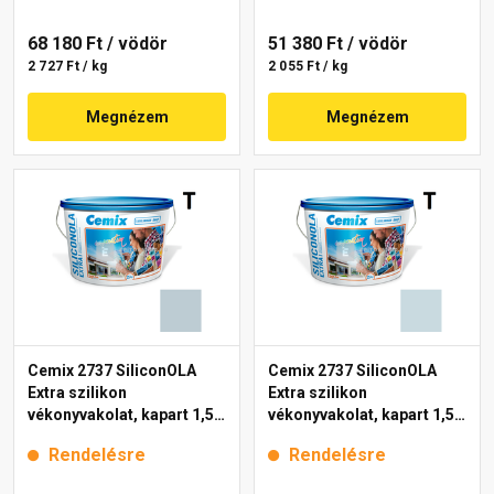
68 180 Ft
/ vödör
51 380 Ft
/ vödör
2 727 Ft / kg
2 055 Ft / kg
Megnézem
Megnézem
Cemix 2737 SiliconOLA
Cemix 2737 SiliconOLA
Extra szilikon
Extra szilikon
vékonyvakolat, kapart 1,5
vékonyvakolat, kapart 1,5
mm 4737 blue 25 kg
mm 4711 blue 25 kg
Rendelésre
Rendelésre