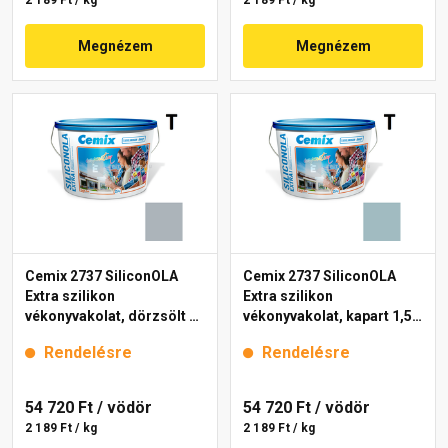
2 189 Ft / kg
2 189 Ft / kg
Megnézem
Megnézem
Cemix 2737 SiliconOLA
Cemix 2737 SiliconOLA
Extra szilikon
Extra szilikon
vékonyvakolat, dörzsölt 2
vékonyvakolat, kapart 1,5
mm 4747 blue 25 kg
mm 4727 blue 25 kg
Rendelésre
Rendelésre
54 720 Ft
/ vödör
54 720 Ft
/ vödör
2 189 Ft / kg
2 189 Ft / kg