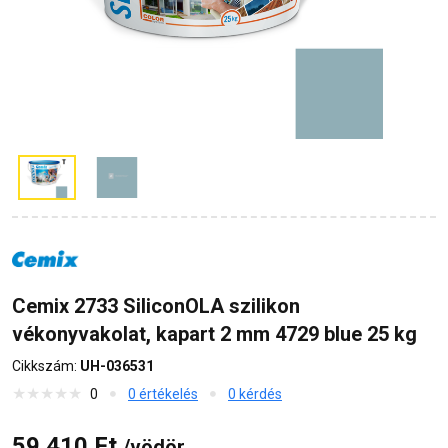
Cemix 2733 SiliconOLA szilikon
vékonyvakolat, kapart 2 mm 4729 blue 25 kg
Cikkszám:
UH-036531
0
0 értékelés
0 kérdés
59 410 Ft
/vödör