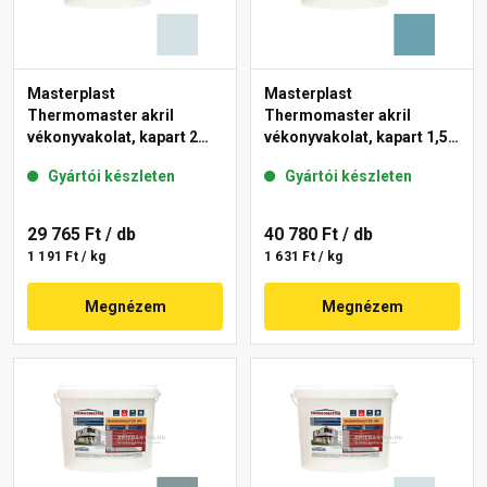
Masterplast
Masterplast
Thermomaster akril
Thermomaster akril
vékonyvakolat, kapart 2
vékonyvakolat, kapart 1,5
mm 36-F 25 kg
mm 36-C 25 kg
Gyártói készleten
Gyártói készleten
29 765 Ft
/ db
40 780 Ft
/ db
1 191 Ft / kg
1 631 Ft / kg
Megnézem
Megnézem