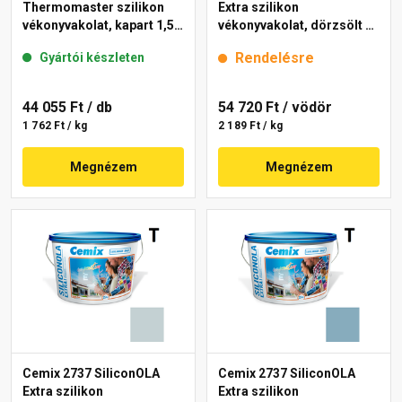
Thermomaster szilikon
Extra szilikon
vékonyvakolat, kapart 1,5
vékonyvakolat, dörzsölt 2
mm 39-C 25 kg
mm 4717 blue 25 kg
Rendelésre
Gyártói készleten
44 055 Ft
/ db
54 720 Ft
/ vödör
1 762 Ft / kg
2 189 Ft / kg
Megnézem
Megnézem
Cemix 2737 SiliconOLA
Cemix 2737 SiliconOLA
Extra szilikon
Extra szilikon