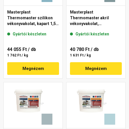
Masterplast
Masterplast
Thermomaster szilikon
Thermomaster akril
vékonyvakolat, kapart 1,5
vékonyvakolat,
mm 36-D 25 kg
gördülőszemcsés 2 mm
Gyártói készleten
Gyártói készleten
39-C 25 kg
44 055 Ft
/ db
40 780 Ft
/ db
1 762 Ft / kg
1 631 Ft / kg
Megnézem
Megnézem