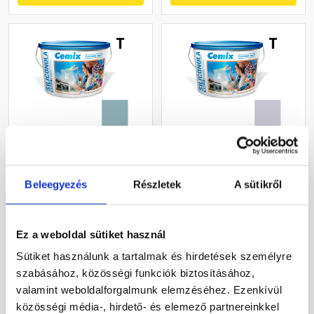
Cemix 2737 SiliconOLA
Cemix 2737 SiliconOLA
Extra szilikon
Extra szilikon
vékonyvakolat, kapart 1,5
vékonyvakolat, dörzsölt 2
Beleegyezés
Részletek
A sütikről
mm 4729 blue 25 kg
mm 4755 blue 25 kg
Rendelésre
Rendelésre
Ez a weboldal sütiket használ
68 180 Ft
/ vödör
54 720 Ft
/ vödör
Sütiket használunk a tartalmak és hirdetések személyre
2 727 Ft / kg
2 189 Ft / kg
szabásához, közösségi funkciók biztosításához,
valamint weboldalforgalmunk elemzéséhez. Ezenkívül
Megnézem
Megnézem
közösségi média-, hirdető- és elemező partnereinkkel