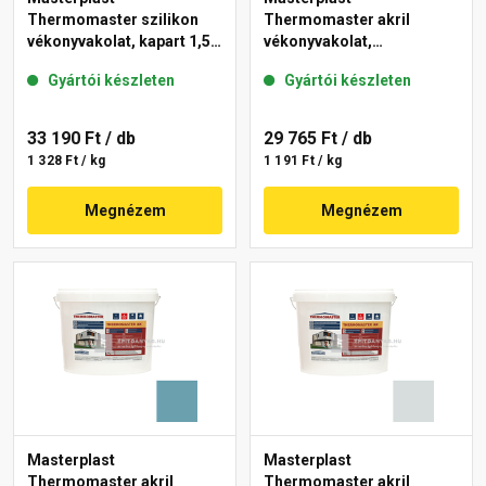
Thermomaster szilikon
Thermomaster akril
vékonyvakolat, kapart 1,5
vékonyvakolat,
mm 39-E 25 kg
gördülőszemcsés 2 mm
Gyártói készleten
Gyártói készleten
36-F 25 kg
33 190 Ft
/ db
29 765 Ft
/ db
1 328 Ft / kg
1 191 Ft / kg
Megnézem
Megnézem
Masterplast
Masterplast
Thermomaster akril
Thermomaster akril