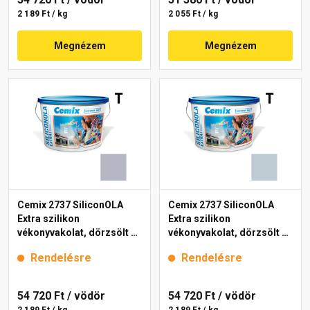
2 189 Ft / kg
2 055 Ft / kg
Megnézem
Megnézem
Cemix 2737 SiliconOLA
Cemix 2737 SiliconOLA
Extra szilikon
Extra szilikon
vékonyvakolat, dörzsölt 2
vékonyvakolat, dörzsölt 2
mm 4757 blue 25 kg
mm 4737 blue 25 kg
Rendelésre
Rendelésre
54 720 Ft
/ vödör
54 720 Ft
/ vödör