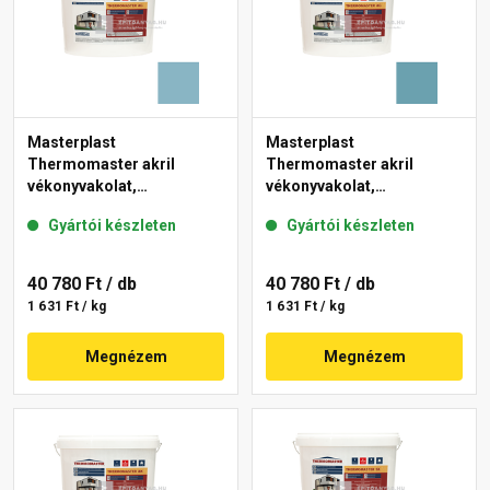
Masterplast
Masterplast
Thermomaster akril
Thermomaster akril
vékonyvakolat,
vékonyvakolat,
gördülőszemcsés 2 mm
gördülőszemcsés 2 mm
Gyártói készleten
Gyártói készleten
36-D 25 kg
36-C 25 kg
40 780 Ft
/ db
40 780 Ft
/ db
1 631 Ft / kg
1 631 Ft / kg
Megnézem
Megnézem