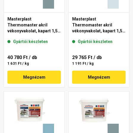
Masterplast
Masterplast
Thermomaster akril
Thermomaster akril
vékonyvakolat, kapart 1,5
vékonyvakolat, kapart 1,5
mm 39-C 25 kg
mm 36-F 25 kg
Gyártói készleten
Gyártói készleten
40 780 Ft
/ db
29 765 Ft
/ db
1 631 Ft / kg
1 191 Ft / kg
Megnézem
Megnézem