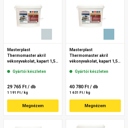
Masterplast
Masterplast
Thermomaster akril
Thermomaster akril
vékonyvakolat, kapart 1,5
vékonyvakolat, kapart 1,5
mm 39-E 25 kg
mm 36-D 25 kg
Gyártói készleten
Gyártói készleten
29 765 Ft
/ db
40 780 Ft
/ db
1 191 Ft / kg
1 631 Ft / kg
Megnézem
Megnézem