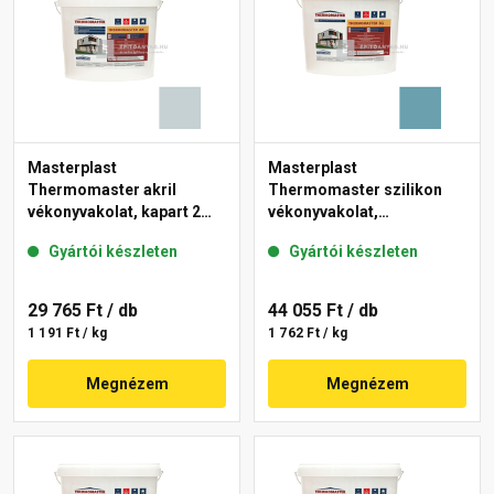
Masterplast
Masterplast
Thermomaster akril
Thermomaster szilikon
vékonyvakolat, kapart 2
vékonyvakolat,
mm 39-E 25 kg
gördülőszemcsés 2 mm
Gyártói készleten
Gyártói készleten
36-C 25 kg
29 765 Ft
/ db
44 055 Ft
/ db
1 191 Ft / kg
1 762 Ft / kg
Megnézem
Megnézem