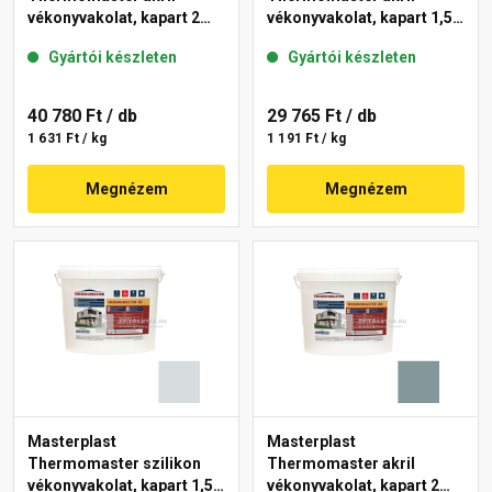
vékonyvakolat, kapart 2
vékonyvakolat, kapart 1,5
mm 36-C 25 kg
mm 39-F 25 kg
Gyártói készleten
Gyártói készleten
40 780 Ft
/ db
29 765 Ft
/ db
1 631 Ft / kg
1 191 Ft / kg
Megnézem
Megnézem
Masterplast
Masterplast
Thermomaster szilikon
Thermomaster akril
vékonyvakolat, kapart 1,5
vékonyvakolat, kapart 2