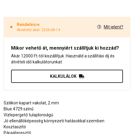
Rendelésre
Mit jelent?
Átvehető akár: 2026-08-14
Mikor vehető át, mennyiért szállítjuk ki hozzád?
Akár 12000 Ft-tól kiszállítjuk. Használd a szállítási díj és
átvételi idő kalkulátorunkat.
KALKULÁLOK
Szilikon kapart vakolat, 2 mm
Blue 4729 színű
Vízlepergető tulajdonságú
Jó ellenállóképesség környezeti hatásokkal szemben
Kosztaszító
Páraáteresztő