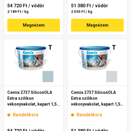
54 720 Ft
/ vödör
51 380 Ft
/ vödör
2 189 Ft / kg
2 055 Ft / kg
Megnézem
Megnézem
Cemix 2737 SiliconOLA
Cemix 2737 SiliconOLA
Extra szilikon
Extra szilikon
vékonyvakolat, kapart 1,5
vékonyvakolat, kapart 1,5
mm 4725 blue 25 kg
mm 4741 blue 25 kg
Rendelésre
Rendelésre
54 720 Ft
/ vödör
51 380 Ft
/ vödör