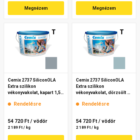
Megnézem
Megnézem
Cemix 2737 SiliconOLA
Cemix 2737 SiliconOLA
Extra szilikon
Extra szilikon
vékonyvakolat, kapart 1,5
vékonyvakolat, dörzsölt 2
mm 4765 blue 25 kg
mm 4727 blue 25 kg
Rendelésre
Rendelésre
54 720 Ft
/ vödör
54 720 Ft
/ vödör
2 189 Ft / kg
2 189 Ft / kg