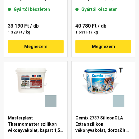
mm 39-F 25 kg
mm 39-C 25 kg
Gyártói készleten
Gyártói készleten
33 190 Ft
/ db
40 780 Ft
/ db
1 328 Ft / kg
1 631 Ft / kg
Megnézem
Megnézem
Masterplast
Cemix 2737 SiliconOLA
Thermomaster szilikon
Extra szilikon
vékonyvakolat, kapart 1,5
vékonyvakolat, dörzsölt 2
mm 39-D 25 kg
mm 4725 blue 25 kg