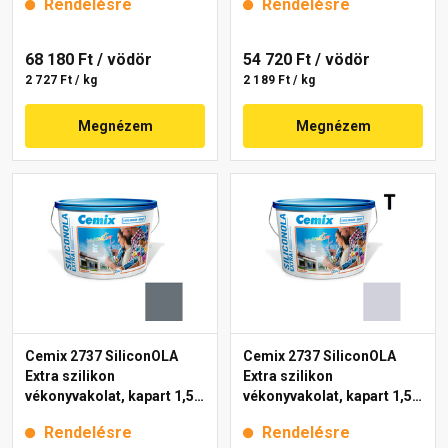
Rendelésre
Rendelésre
68 180 Ft
/ vödör
54 720 Ft
/ vödör
2 727 Ft / kg
2 189 Ft / kg
Megnézem
Megnézem
Cemix 2737 SiliconOLA
Cemix 2737 SiliconOLA
Extra szilikon
Extra szilikon
vékonyvakolat, kapart 1,5
vékonyvakolat, kapart 1,5
mm 4769 blue 25 kg
mm 4753 blue 25 kg
Rendelésre
Rendelésre