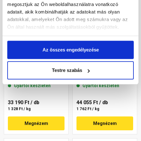
megosztjuk az Ön weboldalhasználatra vonatkozó
adatait, akik kombinálhatják az adatokat más olyan
adatokkal, amelyeket Ön adott meg számukra vagy az
Ön által használt más szolgáltatásokból gyűjtöttek.
Az összes engedélyezése
Masterplast
Masterplast
Thermomaster szilikon
Thermomaster szilikon
Testre szabás
vékonyvakolat, kapart 1,5
vékonyvakolat, kapart 1,5
mm 36-F 25 kg
mm 36-C 25 kg
Gyártói készleten
Gyártói készleten
33 190 Ft
/ db
44 055 Ft
/ db
1 328 Ft / kg
1 762 Ft / kg
Megnézem
Megnézem