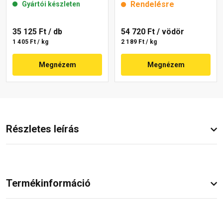
Rendelésre
Gyártói készleten
35 125 Ft
/ db
54 720 Ft
/ vödör
1 405 Ft / kg
2 189 Ft / kg
Megnézem
Megnézem
Részletes leírás
Termékinformáció