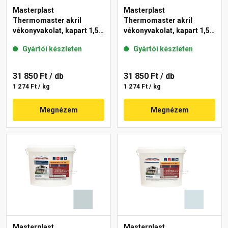
Masterplast
Masterplast
Thermomaster akril
Thermomaster akril
vékonyvakolat, kapart 1,5
vékonyvakolat, kapart 1,5
mm 39-D 25 kg
mm 36-E 25 kg
Gyártói készleten
Gyártói készleten
31 850 Ft
/ db
31 850 Ft
/ db
1 274 Ft / kg
1 274 Ft / kg
Megnézem
Megnézem
Masterplast
Masterplast