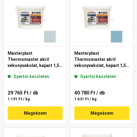
Masterplast
Masterplast
Thermomaster akril
Thermomaster akril
vékonyvakolat, kapart 1,5
vékonyvakolat, kapart 1,5
mm 39-E 25 kg
mm 36-D 25 kg
Gyártói készleten
Gyártói készleten
29 765 Ft
/ db
40 780 Ft
/ db
1 191 Ft / kg
1 631 Ft / kg
Megnézem
Megnézem