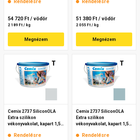
Rendelésre
Rendelésre
54 720 Ft
/ vödör
51 380 Ft
/ vödör
2 189 Ft / kg
2 055 Ft / kg
Megnézem
Megnézem
Cemix 2737 SiliconOLA
Cemix 2737 SiliconOLA
Extra szilikon
Extra szilikon
vékonyvakolat, kapart 1,5
vékonyvakolat, kapart 1,5
mm 4741 blue 25 kg
mm 4727 blue 25 kg
Rendelésre
Rendelésre