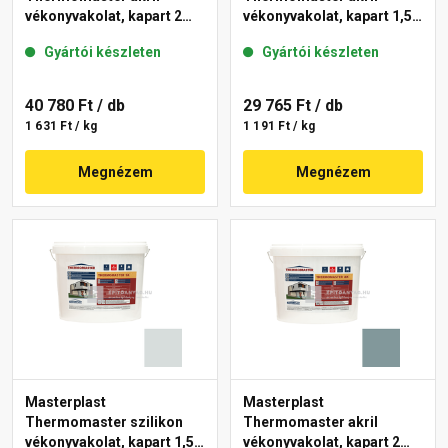
vékonyvakolat, kapart 2
vékonyvakolat, kapart 1,5
mm 36-C 25 kg
mm 39-F 25 kg
Gyártói készleten
Gyártói készleten
40 780 Ft
/ db
29 765 Ft
/ db
1 631 Ft / kg
1 191 Ft / kg
Megnézem
Megnézem
Masterplast
Masterplast
Thermomaster szilikon
Thermomaster akril
vékonyvakolat, kapart 1,5
vékonyvakolat, kapart 2