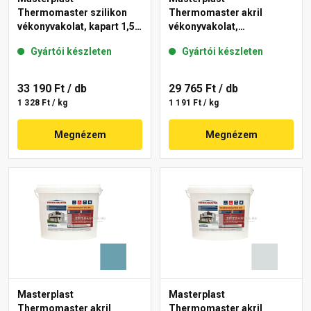
Thermomaster szilikon
Thermomaster akril
vékonyvakolat, kapart 1,5
vékonyvakolat,
mm 39-E 25 kg
gördülőszemcsés 2 mm
Gyártói készleten
Gyártói készleten
36-F 25 kg
33 190 Ft
/ db
29 765 Ft
/ db
1 328 Ft / kg
1 191 Ft / kg
Megnézem
Megnézem
Masterplast
Masterplast
Thermomaster akril
Thermomaster akril