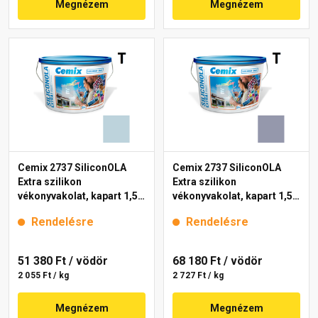
Megnézem
Megnézem
Cemix 2737 SiliconOLA
Cemix 2737 SiliconOLA
Extra szilikon
Extra szilikon
vékonyvakolat, kapart 1,5
vékonyvakolat, kapart 1,5
mm 4713 blue 25 kg
mm 4759 blue 25 kg
Rendelésre
Rendelésre
51 380 Ft
/ vödör
68 180 Ft
/ vödör
2 055 Ft / kg
2 727 Ft / kg
Megnézem
Megnézem