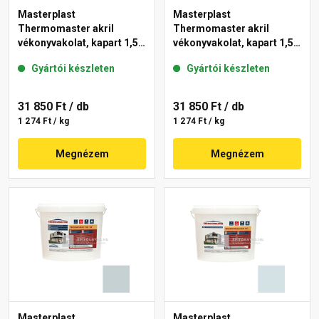
Masterplast
Masterplast
Thermomaster akril
Thermomaster akril
vékonyvakolat, kapart 1,5
vékonyvakolat, kapart 1,5
mm 39-D 25 kg
mm 36-E 25 kg
Gyártói készleten
Gyártói készleten
31 850 Ft
/ db
31 850 Ft
/ db
1 274 Ft / kg
1 274 Ft / kg
Megnézem
Megnézem
Masterplast
Masterplast