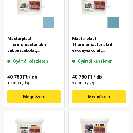
Masterplast
Masterplast
Thermomaster akril
Thermomaster akril
vékonyvakolat,
vékonyvakolat,
gördülőszemcsés 2 mm
gördülőszemcsés 2 mm
Gyártói készleten
Gyártói készleten
36-D 25 kg
36-C 25 kg
40 780 Ft
/ db
40 780 Ft
/ db
1 631 Ft / kg
1 631 Ft / kg
Megnézem
Megnézem