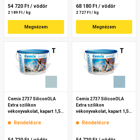
54 720 Ft
/ vödör
68 180 Ft
/ vödör
2 189 Ft / kg
2 727 Ft / kg
Megnézem
Megnézem
Cemix 2737 SiliconOLA
Cemix 2737 SiliconOLA
Extra szilikon
Extra szilikon
vékonyvakolat, kapart 1,5
vékonyvakolat, kapart 1,5
mm 4725 blue 25 kg
mm 4717 blue 25 kg
Rendelésre
Rendelésre
54 720 Ft
/ vödör
54 720 Ft
/ vödör