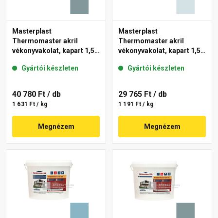
Masterplast
Masterplast
Thermomaster akril
Thermomaster akril
vékonyvakolat, kapart 1,5
vékonyvakolat, kapart 1,5
mm 39-C 25 kg
mm 36-F 25 kg
Gyártói készleten
Gyártói készleten
40 780 Ft
/ db
29 765 Ft
/ db
1 631 Ft / kg
1 191 Ft / kg
Megnézem
Megnézem