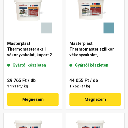
Masterplast
Masterplast
Thermomaster akril
Thermomaster szilikon
vékonyvakolat, kapart 2
vékonyvakolat,
mm 39-E 25 kg
gördülőszemcsés 2 mm
Gyártói készleten
Gyártói készleten
36-C 25 kg
29 765 Ft
/ db
44 055 Ft
/ db
1 191 Ft / kg
1 762 Ft / kg
Megnézem
Megnézem