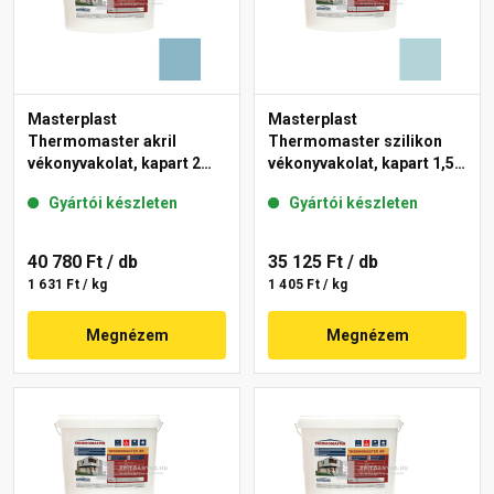
Masterplast
Masterplast
Thermomaster akril
Thermomaster szilikon
vékonyvakolat, kapart 2
vékonyvakolat, kapart 1,5
mm 36-D 25 kg
mm 36-E 25 kg
Gyártói készleten
Gyártói készleten
40 780 Ft
/ db
35 125 Ft
/ db
1 631 Ft / kg
1 405 Ft / kg
Megnézem
Megnézem