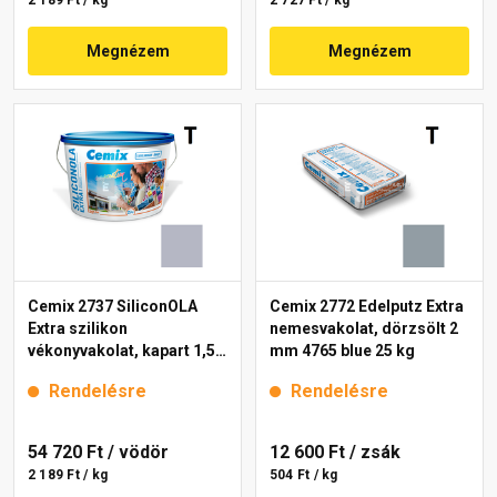
2 189 Ft / kg
2 727 Ft / kg
Megnézem
Megnézem
Cemix 2737 SiliconOLA
Cemix 2772 Edelputz Extra
Extra szilikon
nemesvakolat, dörzsölt 2
vékonyvakolat, kapart 1,5
mm 4765 blue 25 kg
mm 4757 blue 25 kg
Rendelésre
Rendelésre
54 720 Ft
/ vödör
12 600 Ft
/ zsák
2 189 Ft / kg
504 Ft / kg