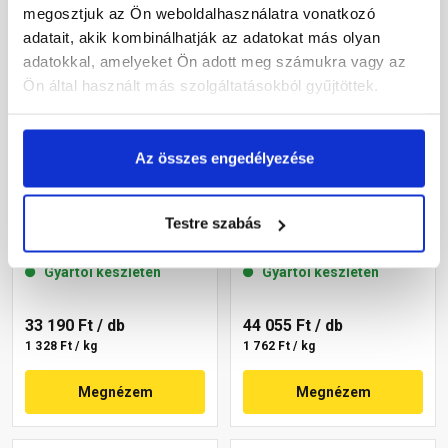
megosztjuk az Ön weboldalhasználatra vonatkozó
adatait, akik kombinálhatják az adatokat más olyan
adatokkal, amelyeket Ön adott meg számukra vagy az
Ön által használt más szolgáltatásokból gyűjtöttek.
Az összes engedélyezése
Masterplast
Masterplast
Thermomaster szilikon
Thermomaster szilikon
Testre szabás
vékonyvakolat, kapart 1,5
vékonyvakolat, kapart 1,5
mm 36-F 25 kg
mm 36-C 25 kg
Gyártói készleten
Gyártói készleten
33 190 Ft
/ db
44 055 Ft
/ db
1 328 Ft / kg
1 762 Ft / kg
Megnézem
Megnézem