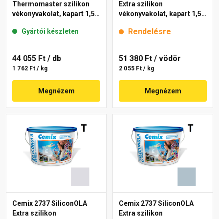
Thermomaster szilikon
Extra szilikon
vékonyvakolat, kapart 1,5
vékonyvakolat, kapart 1,5
mm 39-C 25 kg
mm 4763 blue 25 kg
Rendelésre
Gyártói készleten
44 055 Ft
/ db
51 380 Ft
/ vödör
1 762 Ft / kg
2 055 Ft / kg
Megnézem
Megnézem
Cemix 2737 SiliconOLA
Cemix 2737 SiliconOLA
Extra szilikon
Extra szilikon