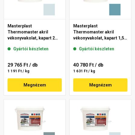
Masterplast
Masterplast
Thermomaster akril
Thermomaster akril
vékonyvakolat, kapart 2
vékonyvakolat, kapart 1,5
mm 36-F 25 kg
mm 36-C 25 kg
Gyártói készleten
Gyártói készleten
29 765 Ft
/ db
40 780 Ft
/ db
1 191 Ft / kg
1 631 Ft / kg
Megnézem
Megnézem