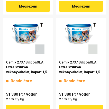
Megnézem
Megnézem
Cemix 2737 SiliconOLA
Cemix 2737 SiliconOLA
Extra szilikon
Extra szilikon
vékonyvakolat, kapart 1,5
vékonyvakolat, kapart 1,5
mm 4761 blue 25 kg
mm 4731 blue 25 kg
Rendelésre
Rendelésre
51 380 Ft
/ vödör
51 380 Ft
/ vödör
2 055 Ft / kg
2 055 Ft / kg