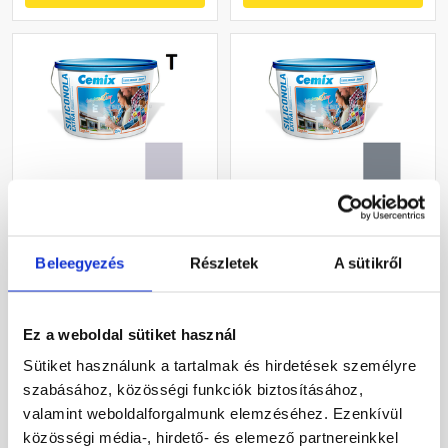
Cemix 2737 SiliconOLA
Cemix 2737 SiliconOLA
Extra szilikon
Extra szilikon
vékonyvakolat, kapart 1,5
vékonyvakolat, kapart 1,5
Beleegyezés
Részletek
A sütikről
mm 4755 blue 25 kg
mm 4767 blue 25 kg
Rendelésre
Rendelésre
Ez a weboldal sütiket használ
54 720 Ft
/ vödör
54 720 Ft
/ vödör
Sütiket használunk a tartalmak és hirdetések személyre
2 189 Ft / kg
2 189 Ft / kg
szabásához, közösségi funkciók biztosításához,
valamint weboldalforgalmunk elemzéséhez. Ezenkívül
Megnézem
Megnézem
közösségi média-, hirdető- és elemező partnereinkkel