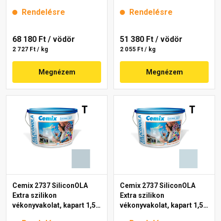
mm 4769 blue 25 kg
mm 4753 blue 25 kg
Rendelésre
Rendelésre
68 180 Ft
/ vödör
51 380 Ft
/ vödör
2 727 Ft / kg
2 055 Ft / kg
Megnézem
Megnézem
Cemix 2737 SiliconOLA
Cemix 2737 SiliconOLA
Extra szilikon
Extra szilikon
vékonyvakolat, kapart 1,5
vékonyvakolat, kapart 1,5
mm 4737 blue 25 kg
mm 4711 blue 25 kg