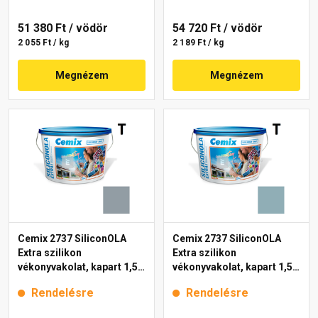
51 380 Ft
/ vödör
54 720 Ft
/ vödör
2 055 Ft / kg
2 189 Ft / kg
Megnézem
Megnézem
Cemix 2737 SiliconOLA
Cemix 2737 SiliconOLA
Extra szilikon
Extra szilikon
vékonyvakolat, kapart 1,5
vékonyvakolat, kapart 1,5
mm 4765 blue 25 kg
mm 4729 blue 25 kg
Rendelésre
Rendelésre