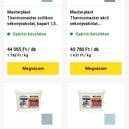
Masterplast
Masterplast
Thermomaster szilikon
Thermomaster akril
vékonyvakolat, kapart 1,5
vékonyvakolat,
mm 36-D 25 kg
gördülőszemcsés 2 mm
Gyártói készleten
Gyártói készleten
39-C 25 kg
44 055 Ft
/ db
40 780 Ft
/ db
1 762 Ft / kg
1 631 Ft / kg
Megnézem
Megnézem