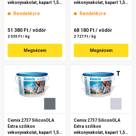
vékonyvakolat, kapart 1,5
vékonyvakolat, kapart 1,5
mm 4751 blue 25 kg
mm 4739 blue 25 kg
Rendelésre
Rendelésre
51 380 Ft
/ vödör
68 180 Ft
/ vödör
2 055 Ft / kg
2 727 Ft / kg
Megnézem
Megnézem
Cemix 2737 SiliconOLA
Cemix 2737 SiliconOLA
Extra szilikon
Extra szilikon
vékonyvakolat, kapart 1,5
vékonyvakolat, kapart 1,5