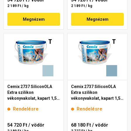
2 189 Ft / kg
2 189 Ft / kg
Megnézem
Megnézem
Cemix 2737 SiliconOLA
Cemix 2737 SiliconOLA
Extra szilikon
Extra szilikon
vékonyvakolat, kapart 1,5
vékonyvakolat, kapart 1,5
mm 4715 blue 25 kg
mm 4719 blue 25 kg
Rendelésre
Rendelésre
54 720 Ft
/ vödör
68 180 Ft
/ vödör