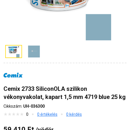
Cemix 2733 SiliconOLA szilikon
vékonyvakolat, kapart 1,5 mm 4719 blue 25 kg
Cikkszám:
UH-036300
0
0 értékelés
0 kérdés
59 410 Ft
/vödör