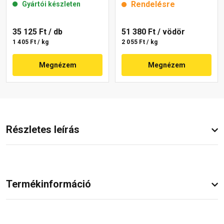
Rendelésre
Gyártói készleten
35 125 Ft
/ db
51 380 Ft
/ vödör
1 405 Ft / kg
2 055 Ft / kg
Megnézem
Megnézem
Részletes leírás
Termékinformáció