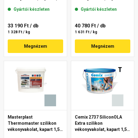
mm 39-F 25 kg
mm 39-C 25 kg
Gyártói készleten
Gyártói készleten
33 190 Ft
/ db
40 780 Ft
/ db
1 328 Ft / kg
1 631 Ft / kg
Megnézem
Megnézem
Masterplast
Cemix 2737 SiliconOLA
Thermomaster szilikon
Extra szilikon
vékonyvakolat, kapart 1,5
vékonyvakolat, kapart 1,5
mm 39-D 25 kg
mm 4733 blue 25 kg