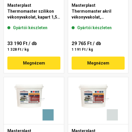
Masterplast
Masterplast
Thermomaster szilikon
Thermomaster akril
vékonyvakolat, kapart 1,5
vékonyvakolat,
mm 39-E 25 kg
gördülőszemcsés 2 mm
Gyártói készleten
Gyártói készleten
36-F 25 kg
33 190 Ft
/ db
29 765 Ft
/ db
1 328 Ft / kg
1 191 Ft / kg
Megnézem
Megnézem
Masterplast
Masterplast