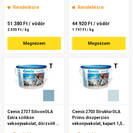
mm 4723 blue 25 kg
25 kg
Rendelésre
Rendelésre
51 380 Ft
/ vödör
44 920 Ft
/ vödör
2 055 Ft / kg
1 797 Ft / kg
Megnézem
Megnézem
Cemix 2737 SiliconOLA
Cemix 2703 StrukturOLA
Extra szilikon
Primo diszperziós
vékonyvakolat, dörzsölt 2
vékonyvakolat, kapart 1,5
mm 4719 blue 25 kg
mm 4711 blue 25 kg