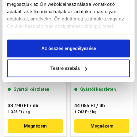
megosztjuk az Ön weboldalhasználatra vonatkozó
adatait, akik kombinálhatják az adatokat más olyan
adatokkal, amelyeket Ön adott meg számukra vagy az
Ön által használt más szolgáltatásokból gyűjtöttek.
Az összes engedélyezése
Masterplast
Masterplast
Testre szabás
Thermomaster szilikon
Thermomaster szilikon
vékonyvakolat, kapart 1,5
vékonyvakolat, kapart 1,5
mm 36-F 25 kg
mm 36-C 25 kg
Gyártói készleten
Gyártói készleten
33 190 Ft
/ db
44 055 Ft
/ db
1 328 Ft / kg
1 762 Ft / kg
Megnézem
Megnézem