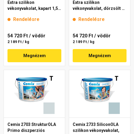
Extra szilikon
Extra szilikon
vékonyvakolat, kapart 1,5
vékonyvakolat, dörzsölt 2
mm 4725 blue 25 kg
mm 4755 blue 25 kg
Rendelésre
Rendelésre
54 720 Ft
/ vödör
54 720 Ft
/ vödör
2 189 Ft / kg
2 189 Ft / kg
Megnézem
Megnézem
Cemix 2703 StrukturOLA
Cemix 2733 SiliconOLA
Primo diszperziós
szilikon vékonyvakolat,