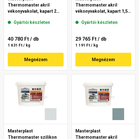
Thermomaster akril
Thermomaster akril
vékonyvakolat, kapart 2
vékonyvakolat, kapart 1,5
mm 36-C 25 kg
mm 39-F 25 kg
Gyártói készleten
Gyártói készleten
40 780 Ft
/ db
29 765 Ft
/ db
1 631 Ft / kg
1 191 Ft / kg
Megnézem
Megnézem
Masterplast
Masterplast
Thermomaster szilikon
Thermomaster akril