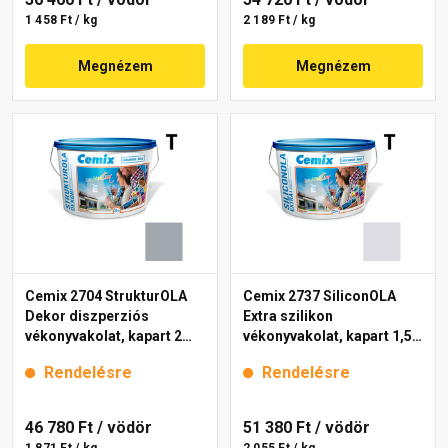
1 458 Ft / kg
2 189 Ft / kg
Megnézem
Megnézem
Cemix 2704 StrukturOLA
Cemix 2737 SiliconOLA
Dekor diszperziós
Extra szilikon
vékonyvakolat, kapart 2
vékonyvakolat, kapart 1,5
mm 4749 blue 25 kg
mm 4751 blue 25 kg
Rendelésre
Rendelésre
46 780 Ft
/ vödör
51 380 Ft
/ vödör