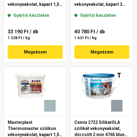
vékonyvakolat, kapart 1,5
vékonyvakolat, kapart 2
mm 39-F 25 kg
mm 39-C 25 kg
Gyártói készleten
Gyártói készleten
33 190 Ft
/ db
40 780 Ft
/ db
1 328 Ft / kg
1 631 Ft / kg
Megnézem
Megnézem
Masterplast
Cemix 2722 SilikatOLA
Thermomaster szilikon
szilikát vékonyvakolat,
vékonyvakolat, kapart 1,5
dörzsölt 2 mm 4765 blue