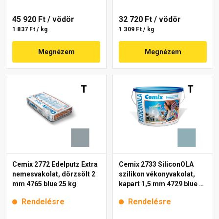
45 920 Ft
/ vödör
32 720 Ft
/ vödör
1 837 Ft / kg
1 309 Ft / kg
Megnézem
Megnézem
Cemix 2772 Edelputz Extra
Cemix 2733 SiliconOLA
nemesvakolat, dörzsölt 2
szilikon vékonyvakolat,
mm 4765 blue 25 kg
kapart 1,5 mm 4729 blue 25
kg
Rendelésre
Rendelésre