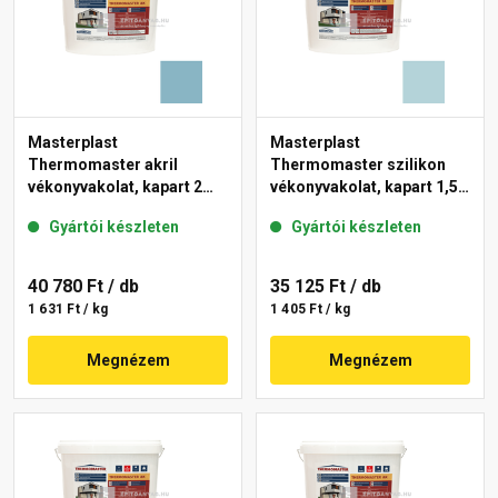
Masterplast
Masterplast
Thermomaster akril
Thermomaster szilikon
vékonyvakolat, kapart 2
vékonyvakolat, kapart 1,5
mm 36-D 25 kg
mm 36-E 25 kg
Gyártói készleten
Gyártói készleten
40 780 Ft
/ db
35 125 Ft
/ db
1 631 Ft / kg
1 405 Ft / kg
Megnézem
Megnézem