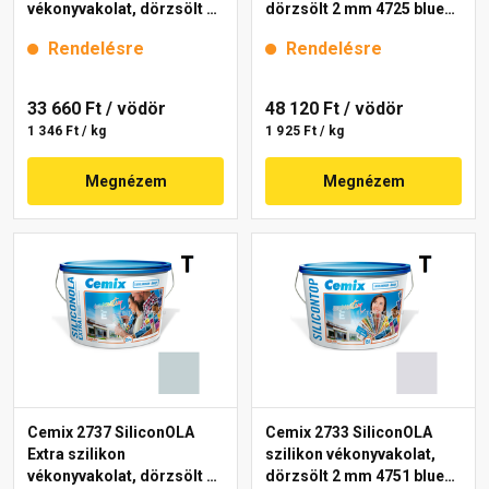
vékonyvakolat, dörzsölt 2
dörzsölt 2 mm 4725 blue
mm 4735 blue 25 kg
25 kg
Rendelésre
Rendelésre
33 660 Ft
/ vödör
48 120 Ft
/ vödör
1 346 Ft / kg
1 925 Ft / kg
Megnézem
Megnézem
Cemix 2737 SiliconOLA
Cemix 2733 SiliconOLA
Extra szilikon
szilikon vékonyvakolat,
vékonyvakolat, dörzsölt 2
dörzsölt 2 mm 4751 blue