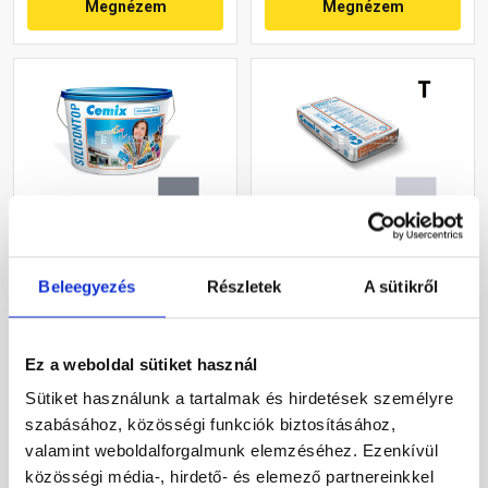
Megnézem
Megnézem
Cemix 2733 SiliconOLA
Cemix 2772 Edelputz Extra
szilikon vékonyvakolat,
nemesvakolat, dörzsölt 2
Beleegyezés
Részletek
A sütikről
dörzsölt 2 mm 4767 blue
mm 4753 blue 25 kg
25 kg
Rendelésre
Rendelésre
Ez a weboldal sütiket használ
Sütiket használunk a tartalmak és hirdetések személyre
48 120 Ft
/ vödör
12 600 Ft
/ zsák
szabásához, közösségi funkciók biztosításához,
1 925 Ft / kg
504 Ft / kg
valamint weboldalforgalmunk elemzéséhez. Ezenkívül
Megnézem
Megnézem
közösségi média-, hirdető- és elemező partnereinkkel