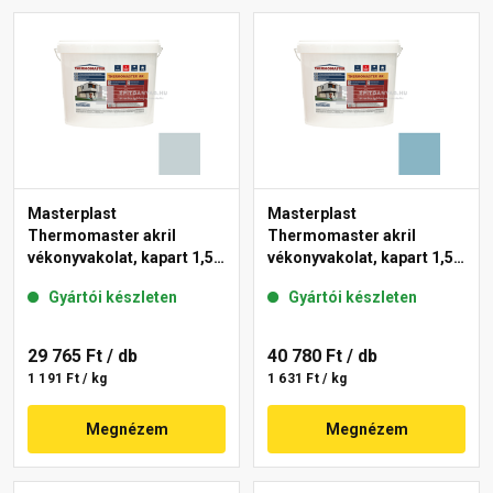
Masterplast
Masterplast
Thermomaster akril
Thermomaster akril
vékonyvakolat, kapart 1,5
vékonyvakolat, kapart 1,5
mm 39-E 25 kg
mm 36-D 25 kg
Gyártói készleten
Gyártói készleten
29 765 Ft
/ db
40 780 Ft
/ db
1 191 Ft / kg
1 631 Ft / kg
Megnézem
Megnézem