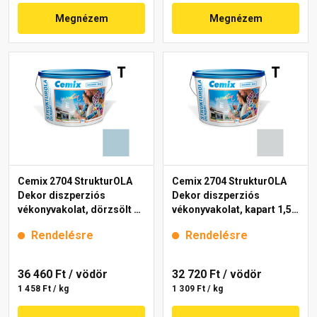
Megnézem
Megnézem
Cemix 2704 StrukturOLA
Cemix 2704 StrukturOLA
Dekor diszperziós
Dekor diszperziós
vékonyvakolat, dörzsölt 2
vékonyvakolat, kapart 1,5
mm 4715 blue 25 kg
mm 4761 blue 25 kg
Rendelésre
Rendelésre
36 460 Ft
/ vödör
32 720 Ft
/ vödör
1 458 Ft / kg
1 309 Ft / kg