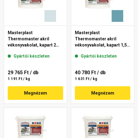
Masterplast
Masterplast
Thermomaster akril
Thermomaster akril
vékonyvakolat, kapart 2
vékonyvakolat, kapart 1,5
mm 36-F 25 kg
mm 36-C 25 kg
Gyártói készleten
Gyártói készleten
29 765 Ft
/ db
40 780 Ft
/ db
1 191 Ft / kg
1 631 Ft / kg
Megnézem
Megnézem