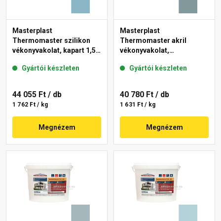
Masterplast
Masterplast
Thermomaster szilikon
Thermomaster akril
vékonyvakolat, kapart 1,5
vékonyvakolat,
mm 36-D 25 kg
gördülőszemcsés 2 mm
Gyártói készleten
Gyártói készleten
39-C 25 kg
44 055 Ft
/ db
40 780 Ft
/ db
1 762 Ft / kg
1 631 Ft / kg
Megnézem
Megnézem