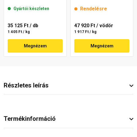
mm 39-D 25 kg
25 kg
Rendelésre
Gyártói készleten
35 125 Ft
/ db
47 920 Ft
/ vödör
1 405 Ft / kg
1 917 Ft / kg
Megnézem
Megnézem
Részletes leírás
Termékinformáció