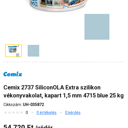
Cemix 2737 SiliconOLA Extra szilikon
vékonyvakolat, kapart 1,5 mm 4715 blue 25 kg
Cikkszám:
UH-035872
0
0 értékelés
0 kérdés
54 720 Ft
/vödör