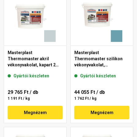
Masterplast
Masterplast
Thermomaster akril
Thermomaster szilikon
vékonyvakolat, kapart 2
vékonyvakolat,
mm 39-E 25 kg
gördülőszemcsés 2 mm
Gyártói készleten
Gyártói készleten
36-C 25 kg
29 765 Ft
/ db
44 055 Ft
/ db
1 191 Ft / kg
1 762 Ft / kg
Megnézem
Megnézem