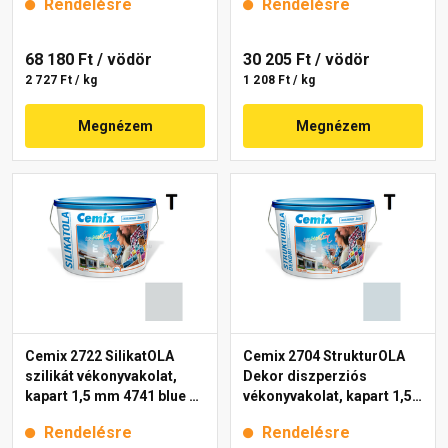
Rendelésre
Rendelésre
68 180 Ft
/ vödör
30 205 Ft
/ vödör
2 727 Ft / kg
1 208 Ft / kg
Megnézem
Megnézem
Cemix 2722 SilikatOLA
Cemix 2704 StrukturOLA
szilikát vékonyvakolat,
Dekor diszperziós
kapart 1,5 mm 4741 blue 25
vékonyvakolat, kapart 1,5
kg
mm 6741 intense 25 kg
Rendelésre
Rendelésre