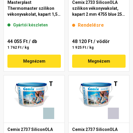
Masterplast
Cemix 2733 SiliconOLA
Thermomaster szilikon
szilikon vékonyvakolat,
vékonyvakolat, kapart 1,5
kapart 2 mm 4755 blue 25
mm 39-C 25 kg
kg
Rendelésre
Gyártói készleten
44 055 Ft
/ db
48 120 Ft
/ vödör
1 762 Ft / kg
1 925 Ft / kg
Megnézem
Megnézem
Cemix 2737 SiliconOLA
Cemix 2737 SiliconOLA