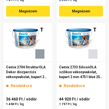
1 871 Ft / kg
2 055 Ft / kg
Megnézem
Megnézem
Cemix 2704 StrukturOLA
Cemix 2733 SiliconOLA
Dekor diszperziós
szilikon vékonyvakolat,
vékonyvakolat, kapart 2
kapart 2 mm 4751 blue 25
mm 4765 blue 25 kg
kg
Rendelésre
Rendelésre
36 460 Ft
/ vödör
44 920 Ft
/ vödör
1 458 Ft / kg
1 797 Ft / kg