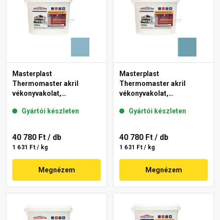
Masterplast
Masterplast
Thermomaster akril
Thermomaster akril
vékonyvakolat,
vékonyvakolat,
gördülőszemcsés 2 mm
gördülőszemcsés 2 mm
Gyártói készleten
Gyártói készleten
36-D 25 kg
36-C 25 kg
40 780 Ft
/ db
40 780 Ft
/ db
1 631 Ft / kg
1 631 Ft / kg
Megnézem
Megnézem