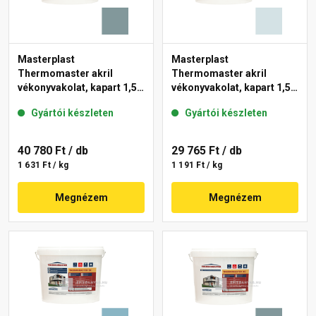
Masterplast
Masterplast
Thermomaster akril
Thermomaster akril
vékonyvakolat, kapart 1,5
vékonyvakolat, kapart 1,5
mm 39-C 25 kg
mm 36-F 25 kg
Gyártói készleten
Gyártói készleten
40 780 Ft
/ db
29 765 Ft
/ db
1 631 Ft / kg
1 191 Ft / kg
Megnézem
Megnézem