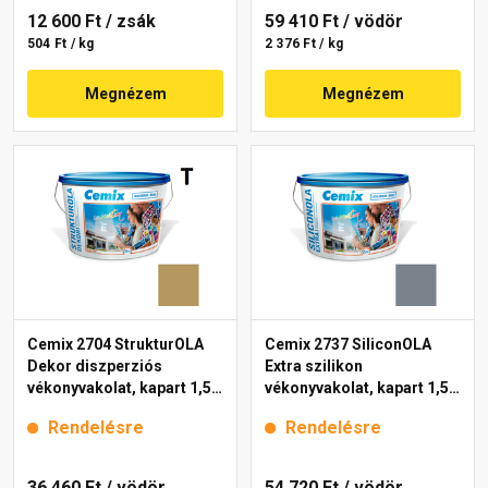
12 600 Ft
/ zsák
59 410 Ft
/ vödör
504 Ft / kg
2 376 Ft / kg
Megnézem
Megnézem
Cemix 2704 StrukturOLA
Cemix 2737 SiliconOLA
Dekor diszperziós
Extra szilikon
vékonyvakolat, kapart 1,5
vékonyvakolat, kapart 1,5
mm 6917 intense 25 kg
mm 4767 blue 25 kg
Rendelésre
Rendelésre
36 460 Ft
/ vödör
54 720 Ft
/ vödör