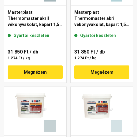
Masterplast
Masterplast
Thermomaster akril
Thermomaster akril
vékonyvakolat, kapart 1,5
vékonyvakolat, kapart 1,5
mm 39-D 25 kg
mm 36-E 25 kg
Gyártói készleten
Gyártói készleten
31 850 Ft
/ db
31 850 Ft
/ db
1 274 Ft / kg
1 274 Ft / kg
Megnézem
Megnézem