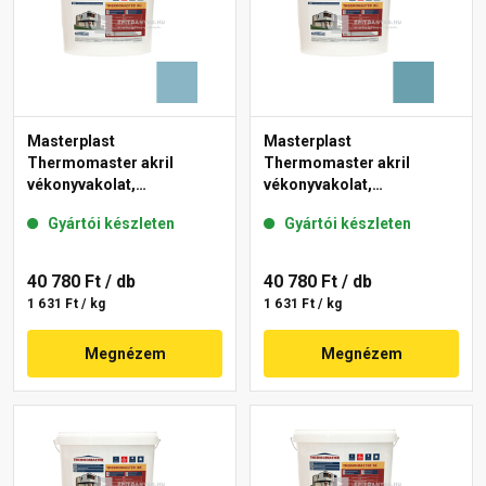
Masterplast
Masterplast
Thermomaster akril
Thermomaster akril
vékonyvakolat,
vékonyvakolat,
gördülőszemcsés 2 mm
gördülőszemcsés 2 mm
Gyártói készleten
Gyártói készleten
36-D 25 kg
36-C 25 kg
40 780 Ft
/ db
40 780 Ft
/ db
1 631 Ft / kg
1 631 Ft / kg
Megnézem
Megnézem