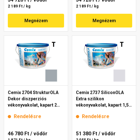
2 189 Ft / kg
2 189 Ft / kg
Megnézem
Megnézem
Cemix 2704 StrukturOLA
Cemix 2737 SiliconOLA
Dekor diszperziós
Extra szilikon
vékonyvakolat, kapart 2
vékonyvakolat, kapart 1,5
mm 4749 blue 25 kg
mm 4751 blue 25 kg
Rendelésre
Rendelésre
46 780 Ft
/ vödör
51 380 Ft
/ vödör