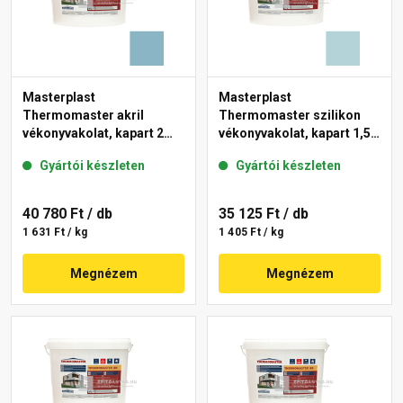
Masterplast
Masterplast
Thermomaster akril
Thermomaster szilikon
vékonyvakolat, kapart 2
vékonyvakolat, kapart 1,5
mm 36-D 25 kg
mm 36-E 25 kg
Gyártói készleten
Gyártói készleten
40 780 Ft
/ db
35 125 Ft
/ db
1 631 Ft / kg
1 405 Ft / kg
Megnézem
Megnézem