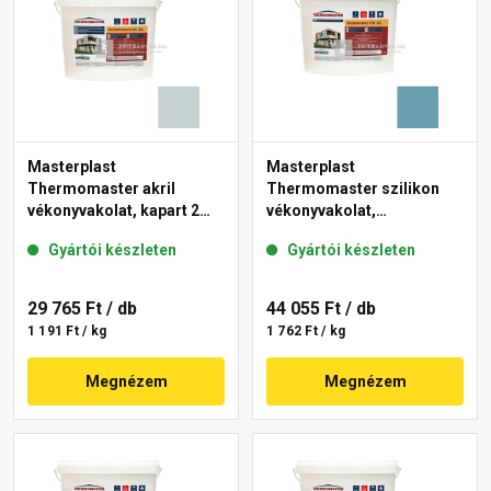
Masterplast
Masterplast
Thermomaster akril
Thermomaster szilikon
vékonyvakolat, kapart 2
vékonyvakolat,
mm 39-E 25 kg
gördülőszemcsés 2 mm
Gyártói készleten
Gyártói készleten
36-C 25 kg
29 765 Ft
/ db
44 055 Ft
/ db
1 191 Ft / kg
1 762 Ft / kg
Megnézem
Megnézem