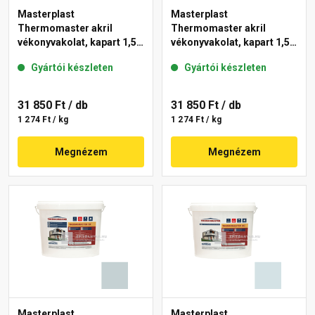
Masterplast
Masterplast
Thermomaster akril
Thermomaster akril
vékonyvakolat, kapart 1,5
vékonyvakolat, kapart 1,5
mm 39-D 25 kg
mm 36-E 25 kg
Gyártói készleten
Gyártói készleten
31 850 Ft
/ db
31 850 Ft
/ db
1 274 Ft / kg
1 274 Ft / kg
Megnézem
Megnézem
Masterplast
Masterplast