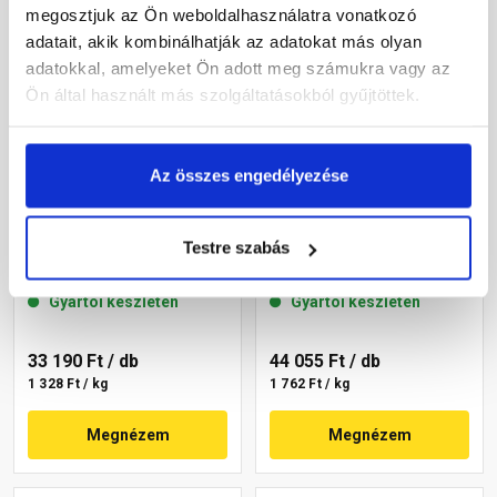
megosztjuk az Ön weboldalhasználatra vonatkozó
adatait, akik kombinálhatják az adatokat más olyan
adatokkal, amelyeket Ön adott meg számukra vagy az
Ön által használt más szolgáltatásokból gyűjtöttek.
Az összes engedélyezése
Masterplast
Masterplast
Thermomaster szilikon
Thermomaster szilikon
Testre szabás
vékonyvakolat, kapart 1,5
vékonyvakolat, kapart 1,5
mm 36-F 25 kg
mm 36-C 25 kg
Gyártói készleten
Gyártói készleten
33 190 Ft
/ db
44 055 Ft
/ db
1 328 Ft / kg
1 762 Ft / kg
Megnézem
Megnézem