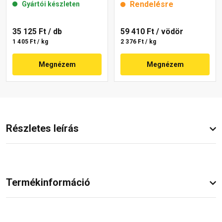
Rendelésre
Gyártói készleten
35 125 Ft
/ db
59 410 Ft
/ vödör
1 405 Ft / kg
2 376 Ft / kg
Megnézem
Megnézem
Részletes leírás
Termékinformáció