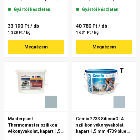
mm 39-F 25 kg
mm 39-C 25 kg
Gyártói készleten
Gyártói készleten
33 190 Ft
/ db
40 780 Ft
/ db
1 328 Ft / kg
1 631 Ft / kg
Megnézem
Megnézem
Masterplast
Cemix 2733 SiliconOLA
Thermomaster szilikon
szilikon vékonyvakolat,
vékonyvakolat, kapart 1,5
kapart 1,5 mm 4739 blue 25
mm 39-D 25 kg
kg