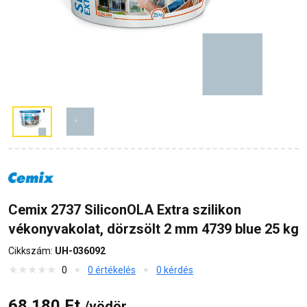
Cemix 2737 SiliconOLA Extra szilikon
vékonyvakolat, dörzsölt 2 mm 4739 blue 25 kg
Cikkszám:
UH-036092
0
0 értékelés
0 kérdés
68 180 Ft
/vödör