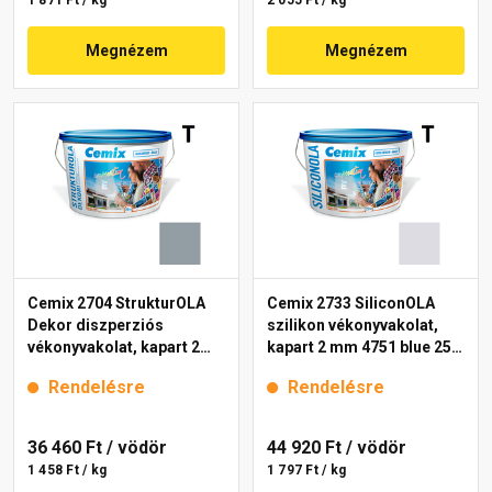
1 871 Ft / kg
2 055 Ft / kg
Megnézem
Megnézem
Cemix 2704 StrukturOLA
Cemix 2733 SiliconOLA
Dekor diszperziós
szilikon vékonyvakolat,
vékonyvakolat, kapart 2
kapart 2 mm 4751 blue 25
mm 4765 blue 25 kg
kg
Rendelésre
Rendelésre
36 460 Ft
/ vödör
44 920 Ft
/ vödör
1 458 Ft / kg
1 797 Ft / kg