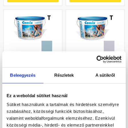
Cemix 2704 StrukturOLA
Cemix 2737 SiliconOLA
Dekor diszperziós
Extra szilikon
vékonyvakolat, kapart 2
vékonyvakolat, dörzsölt 2
Beleegyezés
Részletek
A sütikről
mm 4717 blue 25 kg
mm 4755 blue 25 kg
Rendelésre
Rendelésre
Ez a weboldal sütiket használ
36 460 Ft
/ vödör
54 720 Ft
/ vödör
Sütiket használunk a tartalmak és hirdetések személyre
1 458 Ft / kg
2 189 Ft / kg
szabásához, közösségi funkciók biztosításához,
valamint weboldalforgalmunk elemzéséhez. Ezenkívül
Megnézem
Megnézem
közösségi média-, hirdető- és elemező partnereinkkel