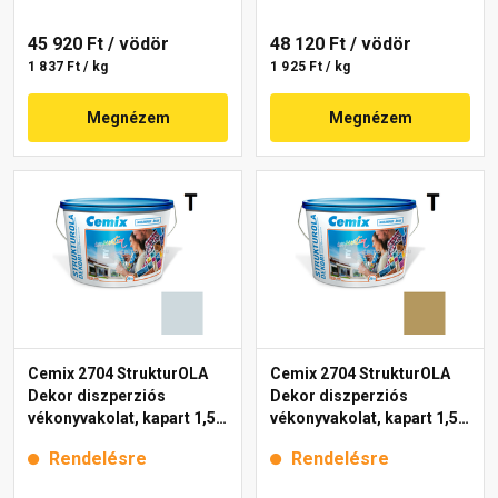
45 920 Ft
/ vödör
48 120 Ft
/ vödör
1 837 Ft / kg
1 925 Ft / kg
Megnézem
Megnézem
Cemix 2704 StrukturOLA
Cemix 2704 StrukturOLA
Dekor diszperziós
Dekor diszperziós
vékonyvakolat, kapart 1,5
vékonyvakolat, kapart 1,5
mm 6741 intense 25 kg
mm 6917 intense 25 kg
Rendelésre
Rendelésre