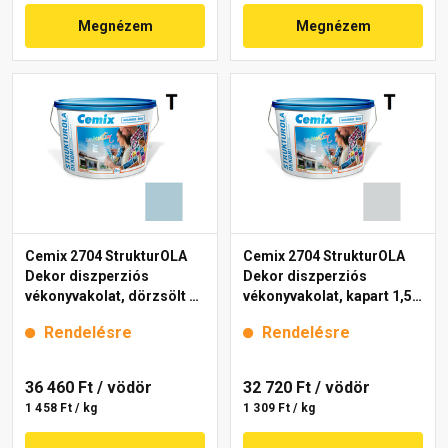
Megnézem
Megnézem
Cemix 2704 StrukturOLA
Cemix 2704 StrukturOLA
Dekor diszperziós
Dekor diszperziós
vékonyvakolat, dörzsölt 2
vékonyvakolat, kapart 1,5
mm 4715 blue 25 kg
mm 4761 blue 25 kg
Rendelésre
Rendelésre
36 460 Ft
/ vödör
32 720 Ft
/ vödör
1 458 Ft / kg
1 309 Ft / kg