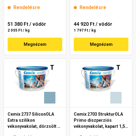
mm 4723 blue 25 kg
25 kg
Rendelésre
Rendelésre
51 380 Ft
/ vödör
44 920 Ft
/ vödör
2 055 Ft / kg
1 797 Ft / kg
Megnézem
Megnézem
Cemix 2737 SiliconOLA
Cemix 2703 StrukturOLA
Extra szilikon
Primo diszperziós
vékonyvakolat, dörzsölt 2
vékonyvakolat, kapart 1,5
mm 4719 blue 25 kg
mm 4711 blue 25 kg