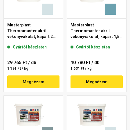
Masterplast
Masterplast
Thermomaster akril
Thermomaster akril
vékonyvakolat, kapart 2
vékonyvakolat, kapart 1,5
mm 36-F 25 kg
mm 36-C 25 kg
Gyártói készleten
Gyártói készleten
29 765 Ft
/ db
40 780 Ft
/ db
1 191 Ft / kg
1 631 Ft / kg
Megnézem
Megnézem