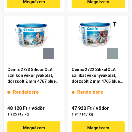
Megnézem
Megnézem
Cemix 2733 SiliconOLA
Cemix 2722 SilikatOLA
szilikon vékonyvakolat,
szilikát vékonyvakolat,
dörzsölt 2 mm 4767 blue
dörzsölt 2 mm 4765 blue
25 kg
25 kg
Rendelésre
Rendelésre
48 120 Ft
/ vödör
47 920 Ft
/ vödör
1 925 Ft / kg
1 917 Ft / kg
Megnézem
Megnézem