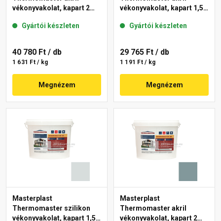
vékonyvakolat, kapart 2
vékonyvakolat, kapart 1,5
mm 36-C 25 kg
mm 39-F 25 kg
Gyártói készleten
Gyártói készleten
40 780 Ft
/ db
29 765 Ft
/ db
1 631 Ft / kg
1 191 Ft / kg
Megnézem
Megnézem
Masterplast
Masterplast
Thermomaster szilikon
Thermomaster akril
vékonyvakolat, kapart 1,5
vékonyvakolat, kapart 2