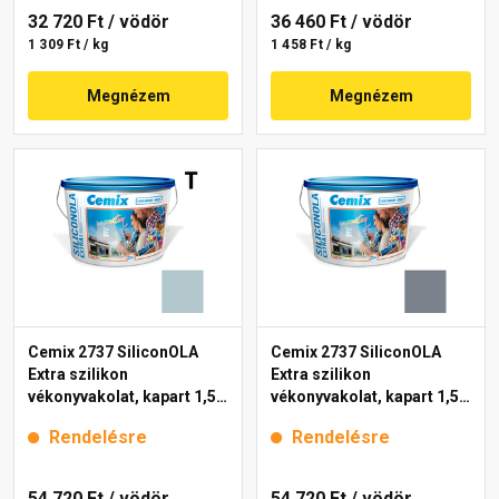
32 720 Ft
/ vödör
36 460 Ft
/ vödör
1 309 Ft / kg
1 458 Ft / kg
Megnézem
Megnézem
Cemix 2737 SiliconOLA
Cemix 2737 SiliconOLA
Extra szilikon
Extra szilikon
vékonyvakolat, kapart 1,5
vékonyvakolat, kapart 1,5
mm 4725 blue 25 kg
mm 4767 blue 25 kg
Rendelésre
Rendelésre
54 720 Ft
/ vödör
54 720 Ft
/ vödör