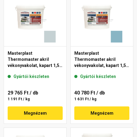
Masterplast
Masterplast
Thermomaster akril
Thermomaster akril
vékonyvakolat, kapart 1,5
vékonyvakolat, kapart 1,5
mm 39-E 25 kg
mm 36-D 25 kg
Gyártói készleten
Gyártói készleten
29 765 Ft
/ db
40 780 Ft
/ db
1 191 Ft / kg
1 631 Ft / kg
Megnézem
Megnézem