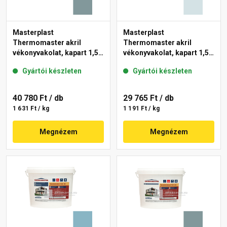
Masterplast
Masterplast
Thermomaster akril
Thermomaster akril
vékonyvakolat, kapart 1,5
vékonyvakolat, kapart 1,5
mm 39-C 25 kg
mm 36-F 25 kg
Gyártói készleten
Gyártói készleten
40 780 Ft
/ db
29 765 Ft
/ db
1 631 Ft / kg
1 191 Ft / kg
Megnézem
Megnézem