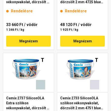
vékonyvakolat, dörzsölt 2
dörzsölt 2 mm 4725 blue
mm 4735 blue 25 kg
25 kg
Rendelésre
Rendelésre
33 660 Ft
/ vödör
48 120 Ft
/ vödör
1 346 Ft / kg
1 925 Ft / kg
Megnézem
Megnézem
Cemix 2737 SiliconOLA
Cemix 2733 SiliconOLA
Extra szilikon
szilikon vékonyvakolat,
vékonyvakolat, dörzsölt 2
dörzsölt 2 mm 4751 blue