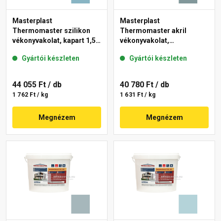
Masterplast
Masterplast
Thermomaster szilikon
Thermomaster akril
vékonyvakolat, kapart 1,5
vékonyvakolat,
mm 36-D 25 kg
gördülőszemcsés 2 mm
Gyártói készleten
Gyártói készleten
39-C 25 kg
44 055 Ft
/ db
40 780 Ft
/ db
1 762 Ft / kg
1 631 Ft / kg
Megnézem
Megnézem