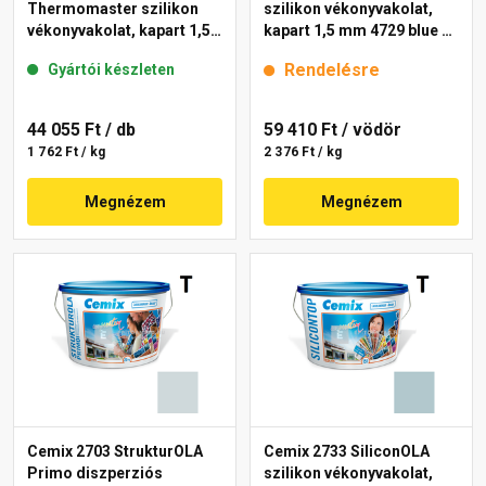
Thermomaster szilikon
szilikon vékonyvakolat,
vékonyvakolat, kapart 1,5
kapart 1,5 mm 4729 blue 25
mm 39-C 25 kg
kg
Rendelésre
Gyártói készleten
44 055 Ft
/ db
59 410 Ft
/ vödör
1 762 Ft / kg
2 376 Ft / kg
Megnézem
Megnézem
Cemix 2703 StrukturOLA
Cemix 2733 SiliconOLA
Primo diszperziós
szilikon vékonyvakolat,