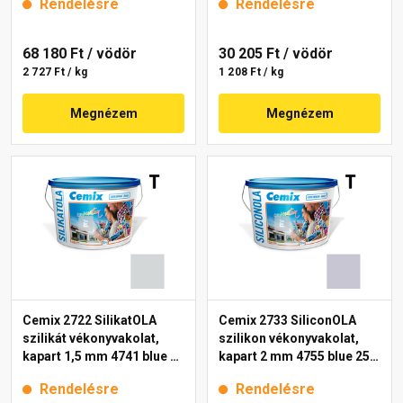
Rendelésre
Rendelésre
68 180 Ft
/ vödör
30 205 Ft
/ vödör
2 727 Ft / kg
1 208 Ft / kg
Megnézem
Megnézem
Cemix 2722 SilikatOLA
Cemix 2733 SiliconOLA
szilikát vékonyvakolat,
szilikon vékonyvakolat,
kapart 1,5 mm 4741 blue 25
kapart 2 mm 4755 blue 25
kg
kg
Rendelésre
Rendelésre