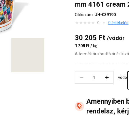
mm 4161 cream 
Cikkszám:
UH-039190
0
0 értékelés
30 205 Ft
/vödör
1 208 Ft / kg
A termék ára bruttó ár és ki
vödör
Amennyiben 
rendelsz, kérj