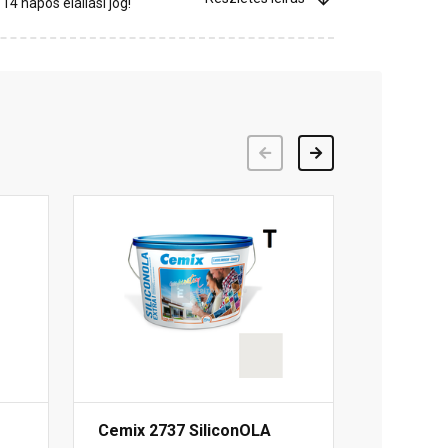
4 napos elállási jog!
Előző
Következő
Cemix 2737 SiliconOLA