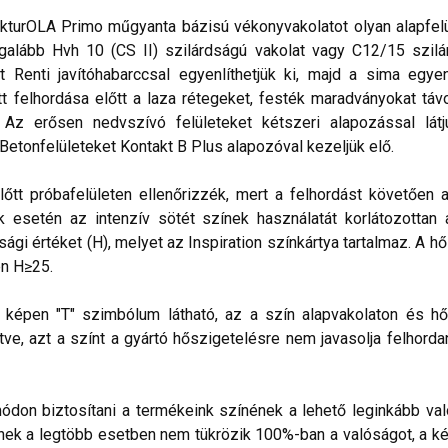
kturOLA Primo műgyanta bázisú vékonyvakolatot olyan alapfelül
alább Hvh 10 (CS II) szilárdságú vakolat vagy C12/15 szilá
t Renti javítóhabarccsal egyenlíthetjük ki, majd a sima egye
 felhordása előtt a laza rétegeket, festék maradványokat távo
. Az erősen nedvszívó felületeket kétszeri alapozással lá
 Betonfelületeket Kontakt B Plus alapozóval kezeljük elő.
lőtt próbafelületen ellenőrizzék, mert a felhordást követően 
esetén az intenzív sötét színek használatát korlátozottan ajá
sági értéket (H), melyet az Inspiration színkártya tartalmaz. A h
n H≥25.
lő képen "T" szimbólum látható, az a szín alapvakolaton és hő
ve, azt a színt a gyártó hőszigetelésre nem javasolja felhorda
don biztosítani a termékeink színének a lehető leginkább val
nek a legtöbb esetben nem tükrözik 100%-ban a valóságot, a ké