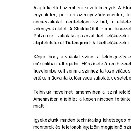
Alapfelülettel szembeni követelmények: A Stru
egyenletes, por- és szennyeződésmentes, leg
nemesvakolat megfelelően szilárd, a felülete
vékonyvakolatot. A StrukturOLA Primo tervezett
Putzgrund vakolatalapozóval kell előkezelni
alapfelületeket Tiefengrund-dal kell előkezelni.
Kérjük, hogy a vakolat színét a feldolgozás e
módunkban elfogadni. Hőszigetelő rendszerek 
figyelembe kell venni a színhez tartozó világos
értéke műgyanta kötőanyagú vakolatok esetébe
Felhívjuk figyelmét, amennyiben a színt jelö
Amennyiben a jelölés a képen nincsen feltüntet
miatt.
Igyekeztünk minden technikailag lehetséges mó
monitorok és telefonok kijelzőin megjelenő szí