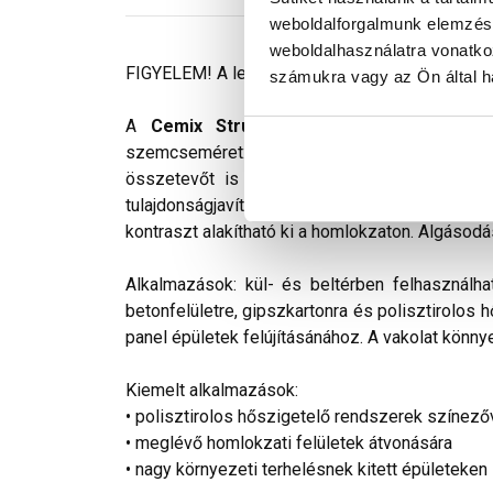
weboldalforgalmunk elemzésé
weboldalhasználatra vonatko
FIGYELEM! A leírás végén fontos információkat t
számukra vagy az Ön által ha
A
Cemix StrukturOLA Primo
gyárilag el
szemcseméret: 1,5 mm. Viszonylag könnyen ki
összetevőt is tartalmaz. Az anyag gyakorlat
tulajdonságjavító adalékokat tartalmaz. Színv
kontraszt alakítható ki a homlokzaton. Algásodá
Alkalmazások: kül- és beltérben felhasználha
betonfelületre, gipszkartonra és polisztirolos 
panel épületek felújításánához. A vakolat könnye
Kiemelt alkalmazások:
• polisztirolos hőszigetelő rendszerek színező
• meglévő homlokzati felületek átvonására
• nagy környezeti terhelésnek kitett épületeken