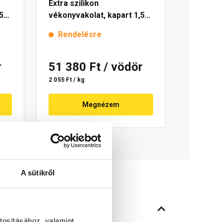
Extra szilikon
5
vékonyvakolat, kapart 1,5
mm 4141 cream 25 kg
Rendelésre
r
51 380 Ft
/ vödör
2 055 Ft / kg
Megnézem
A sütikről
tosításához, valamint