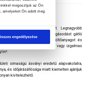
einkkel megosztjuk az Ön
l, amelyeket Ön adott meg
 vékonyvakolat. vékonyvakolat. Legnagyobb
ek kedvelt színezővakolata. Algásodást gátló
összes engedélyezése
rásálló pigmenteket, ásványi töltőanyagot és
k, ezáltal kellemes színharmónia vagy izgalmas
g/m².
ületi simaságú ásványi eredetű alapvakolatra,
ya, és időjárásállósága miatt kiemelten ajánljuk
onyan kivitelezhető.