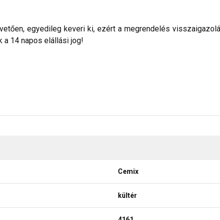
etően, egyedileg keveri ki, ezért a megrendelés visszaigazolása 
a 14 napos elállási jog!
Cemix
kültér
4161