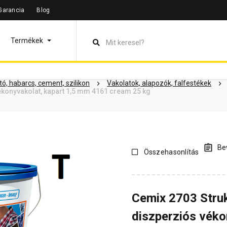
Garancia
Blog
leírás
Termékinformáció
Dokumentumok
Vásárlói vélem
Termékek
ó, habarcs, cement, szilikon
Vakolatok, alapozók, falfestékek
konyvakolat, kapart 1,5 mm 4161 cream 25 kg
Bev
Összehasonlítás
Cemix 2703 Stru
diszperziós véko