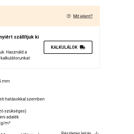
Mit jelent?
7
iért szállítjuk ki
KALKULÁLOK
juk. Használd a
dő kalkulátorunkat.
1,5 mm
zeti hatásokkal szemben
ozó szükséges)
eni adalék
 kg/m²
Részletes leírás