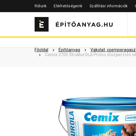
Rólunk
Elérhetőségeink
Szállítási információk
Szükséged lehet rá
Részletes 
Kapcsolódó cikkek
Főoldal
Építőanyag
Vakolat, csemperagaszt
Cemix 2703 StrukturOLA Primo diszperziós vé