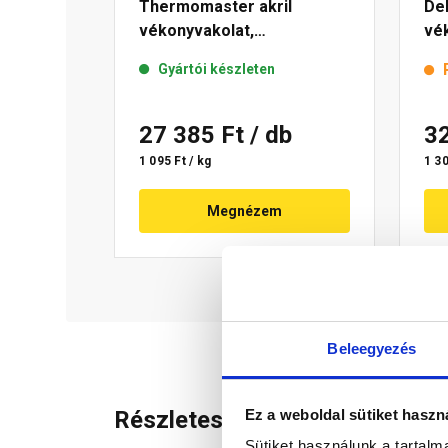
Thermomaster akril
De
vékonyvakolat,
vék
gördülőszemcsés 2 mm
mm
Gyártói készleten
fehér 25 kg
27 385 Ft
/ db
3
1 095 Ft / kg
1 30
Megnézem
Beleegyezés
Ez a weboldal sütiket haszn
Részletes leírás
Sütiket használunk a tartal