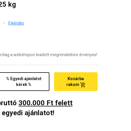
25 kg
0 kérdés
zárólag a webshopon leadott megrendelésre érvényes!
% Egyedi ajánlatot
Kosárba
kérek %
rakom
bruttó
300.000 Ft felett
 egyedi ajánlatot!