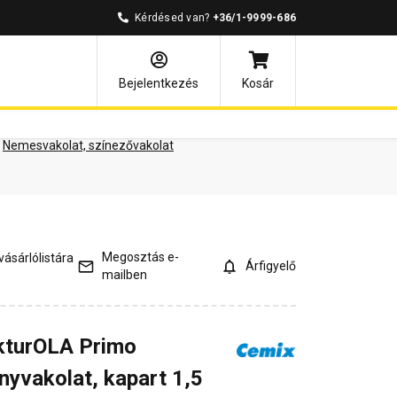
Kérdésed van?
+36/1-9999-686
ények
Kérdések és válaszok
Bejelentkezés
Kosár
Nemesvakolat, színezővakolat
Megosztás e-
ásárlólistára
Árfigyelő
mailben
kturOLA Primo
nyvakolat, kapart 1,5