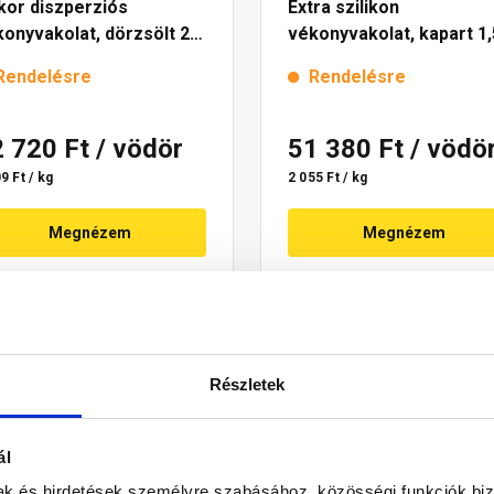
kor diszperziós
Extra szilikon
onyvakolat, dörzsölt 2
vékonyvakolat, kapart 1,
 4221 cream 25 kg
mm 4221 cream 25 kg
Rendelésre
Rendelésre
2 720 Ft
/ vödör
51 380 Ft
/ vödö
9 Ft / kg
2 055 Ft / kg
Megnézem
Megnézem
Részletek
ál
mak és hirdetések személyre szabásához, közösségi funkciók biz