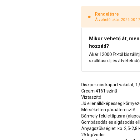
Rendelésre
Átvehető akár: 2026-08-1
Mikor vehető át, menny
hozzád?
Akár 12000 Ft-tól kiszállít
szállítási díj és átvételi i
Diszperziós kapart vakolat, 
Cream 4161 színű
Víztaszító
Jó ellenállóképesség környe
Mérsékelten páraáteresztő
Bármely felülettípusra (alap
Gombásodás és algásodás ell
Anyagszükséglet: kb. 2,5-2,8
25 kg/vödör