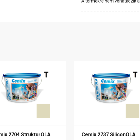
A termékre nem vonatkozik a 1
mix 2704 StrukturOLA
Cemix 2737 SiliconOLA