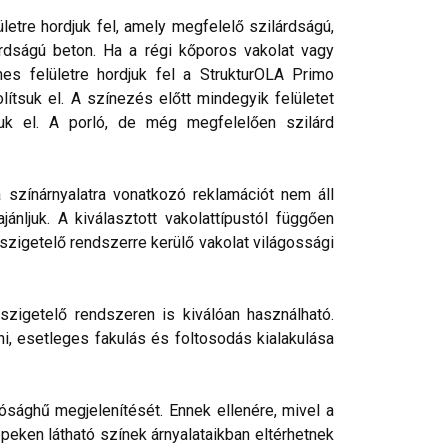
etre hordjuk fel, amely megfelelő szilárdságú,
rdságú beton. Ha a régi kőporos vakolat vagy
nes felületre hordjuk fel a StrukturOLA Primo
lítsuk el. A színezés előtt mindegyik felületet
tjuk el. A porló, de még megfelelően szilárd
a színárnyalatra vonatkozó reklamációt nem áll
nljuk. A kiválasztott vakolattípustól függően
őszigetelő rendszerre kerülő vakolat világossági
szigetelő rendszeren is kiválóan használható.
ni, esetleges fakulás és foltosodás kialakulása
ósághű megjelenítését. Ennek ellenére, mivel a
peken látható színek árnyalataikban eltérhetnek