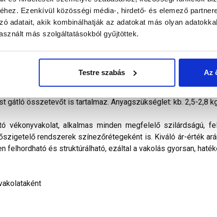
hez. Ezenkívül közösségi média-, hirdető- és elemező partner
zó adatait, akik kombinálhatják az adatokat más olyan adatokka
alál a termékkel kapcsolatban. Kérjük, figyelmesen olvassa el!
sznált más szolgáltatásokból gyűjtöttek.
őkevert, kapart hatású diszperziós bázisú, ﬁnomszemcsés
vitelezhető és az ára miatt is a polisztirolos hőszigetelés
Testre szabás
Az 
ilag nem páraáteresztő. Vizes diszperziós kötőanyagot, időjá
álasztékában pasztell és intenzív színek egyaránt megtalálható
st gátló összetevőt is tartalmaz. Anyagszükséglet: kb. 2,5-2,8 k
tó vékonyvakolat, alkalmas minden megfelelő szilárdságú, fel
hőszigetelő rendszerek színezőrétegeként is. Kiváló ár-érték arán
n felhordható és struktúrálható, ezáltal a vakolás gyorsan, haték
vakolataként