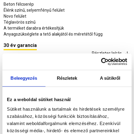
Beton félcserép
Élénk színű, selyemfényű felület
Novo felület
Téglavörös színű
A terméket darabra értékesítjük
Anyagszükséglete a tető alakjától és méretétől függ
30 év garancia
Részletes leírás
Beleegyezés
Részletek
A sütikről
Szükséged lehet rá
Ez a weboldal sütiket használ
Sütiket használunk a tartalmak és hirdetések személyre
Részletes leírás
szabásához, közösségi funkciók biztosításához,
valamint weboldalforgalmunk elemzéséhez. Ezenkívül
közösségi média-, hirdető- és elemező partnereinkkel