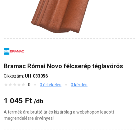
Bramac Római Novo félcserép téglavörös
Cikkszám:
UH-033056
0
0 értékelés
0 kérdés
1 045 Ft
/db
A termék ára bruttó ár és kizárólag a webshopon leadott
megrendelésre érvényes!