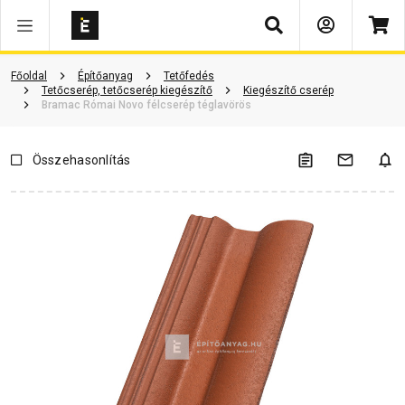
Keresés
ió
Dokumentumok
Vásárlói vélemények
Kérdések és válaszok
Főoldal
Építőanyag
Tetőfedés
Tetőcserép, tetőcserép kiegészítő
Kiegészítő cserép
Bramac Római Novo félcserép téglavörös
Összehasonlítás