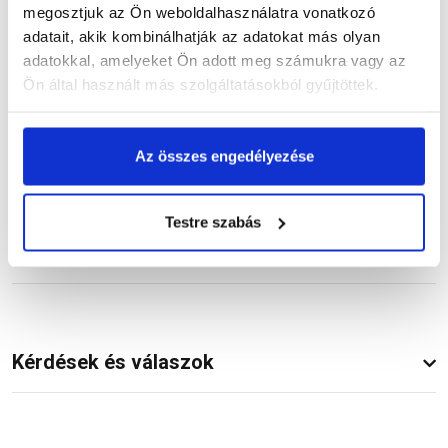
megosztjuk az Ön weboldalhasználatra vonatkozó
Termékinformáció
adatait, akik kombinálhatják az adatokat más olyan
adatokkal, amelyeket Ön adott meg számukra vagy az
Ön által használt más szolgáltatásokból gyűjtöttek.
Dokumentumok
(1)
Az összes engedélyezése
Testre szabás
Vásárlói vélemények
Kérdések és válaszok