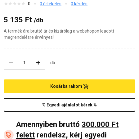
0
0 értékelés
0 kérdés
5 135 Ft
/db
A termék ára bruttó ár és kizárólag a webshopon leadott
megrendelésre érvényes!
db
Kosárba rakom
% Egyedi ajánlatot kérek %
Amennyiben bruttó
300.000 Ft
felett
rendelsz, kérj egyedi