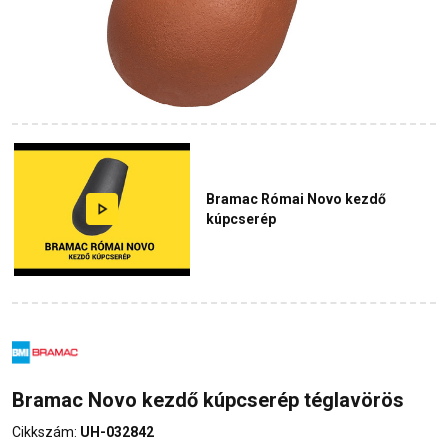
Bramac Római Novo kezdő
kúpcserép
Bramac Novo kezdő kúpcserép téglavörös
Cikkszám:
UH-032842