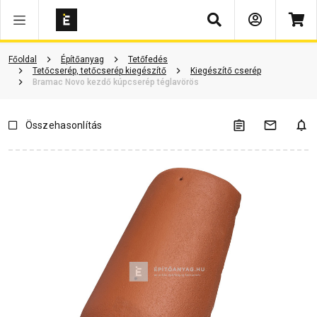
Keresés
ió
Dokumentumok
Vásárlói vélemények
Kérdések és válaszok
Főoldal
Építőanyag
Tetőfedés
Tetőcserép, tetőcserép kiegészítő
Kiegészítő cserép
Bramac Novo kezdő kúpcserép téglavörös
Összehasonlítás