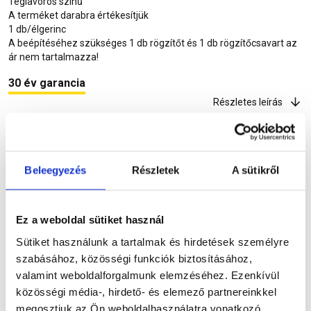
Téglavörös színű
A terméket darabra értékesítjük
1 db/élgerinc
A beépítéséhez szükséges 1 db rögzítőt és 1 db rögzítőcsavart az
ár nem tartalmazza!
30 év garancia
Részletes leírás
Szükséged lehet rá
Beleegyezés
Részletek
A sütikről
Ez a weboldal sütiket használ
Részletes leírás
Sütiket használunk a tartalmak és hirdetések személyre
szabásához, közösségi funkciók biztosításához,
valamint weboldalforgalmunk elemzéséhez. Ezenkívül
közösségi média-, hirdető- és elemező partnereinkkel
megosztjuk az Ön weboldalhasználatra vonatkozó