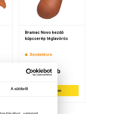
Bramac Novo kezdő
Bramac 
kúpcserép téglavörös
téglavö
Rendelésre
Rende
5 135 Ft
/ db
3 890
A sütikről
Megnézem
tosításához, valamint