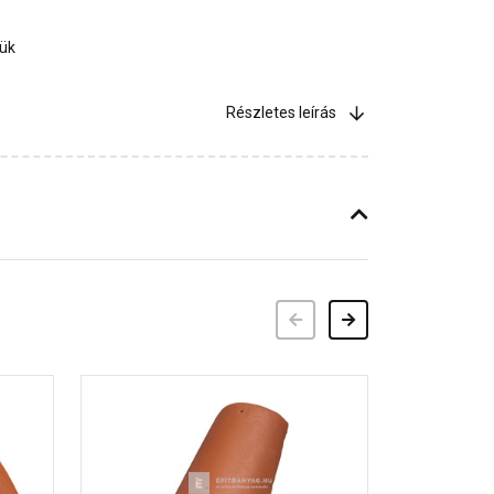
jük
Részletes leírás
Előző
Következő