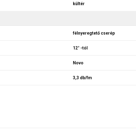
kültér
félnyeregtető cserép
12° -tól
Novo
3,3 db/fm