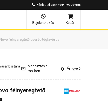
Kérdésed van?
+36/1-9999-686
mények
Kérdések és válaszok
Bejelentkezés
Kosár
ovo félnyeregtető cserép téglavörös
Megosztás e-
ásárlólistára
Árfigyelő
mailben
vo félnyeregtető
s