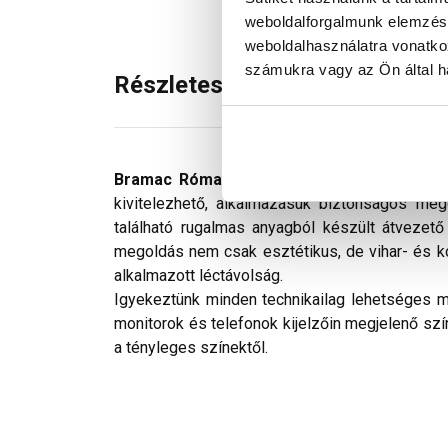
weboldalforgalmunk elemzésé
weboldalhasználatra vonatko
számukra vagy az Ön által ha
Részletes leírás
Bramac Római Novo félnyeregtető cserép
kivitelezhető, alkalmazásuk biztonságos me
található rugalmas anyagból készült átvezető
megoldás nem csak esztétikus, de vihar- és kor
alkalmazott léctávolság.
Igyekeztünk minden technikailag lehetséges mó
monitorok és telefonok kijelzőin megjelenő szí
a tényleges színektől.