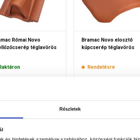
amac Római Novo
Bramac Novo elosztó
ellőzőcserép téglavörös
kúpcserép téglavörös
Raktáron
Rendelésre
 140 Ft
/ db
7 185 Ft
/ db
Részletek
Megnézem
Megnézem
ál
mak és hirdetések személyre szabásához, közösségi funkciók biz