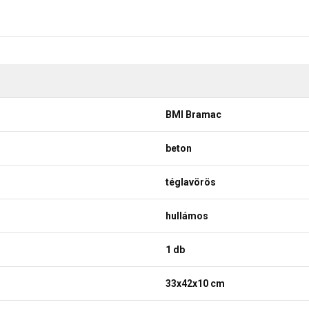
BMI Bramac
beton
téglavörös
hullámos
1 db
33x42x10 cm