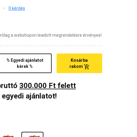
0 kérdés
zárólag a webshopon leadott megrendelésre érvényes!
% Egyedi ajánlatot
Kosárba
kérek %
rakom
bruttó
300.000 Ft felett
 egyedi ajánlatot!