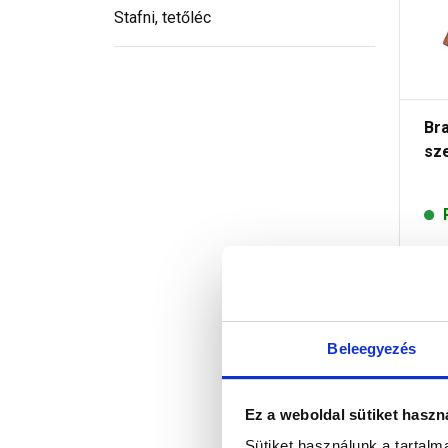
Stafni, tetőléc
Br
sz
4
Beleegyezés
Ez a weboldal sütiket haszn
Sütiket használunk a tartal