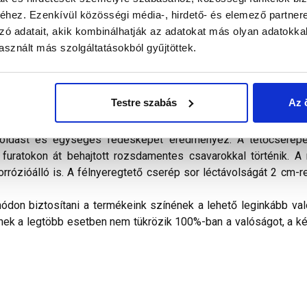
hez. Ezenkívül közösségi média-, hirdető- és elemező partner
zó adatait, akik kombinálhatják az adatokat más olyan adatokka
sznált más szolgáltatásokból gyűjtöttek.
Testre szabás
Az 
. A félnyeregtetők fedéséhez ajánlható idomcserepek, melyek
goldást és egységes fedésképet eredményez. A tetőcserepe
 furatokon át behajtott rozsdamentes csavarokkal történik. A
rózióálló is. A félnyeregtető cserép sor léctávolságát 2 cm-rel 
don biztosítani a termékeink színének a lehető leginkább val
nek a legtöbb esetben nem tükrözik 100%-ban a valóságot, a ké