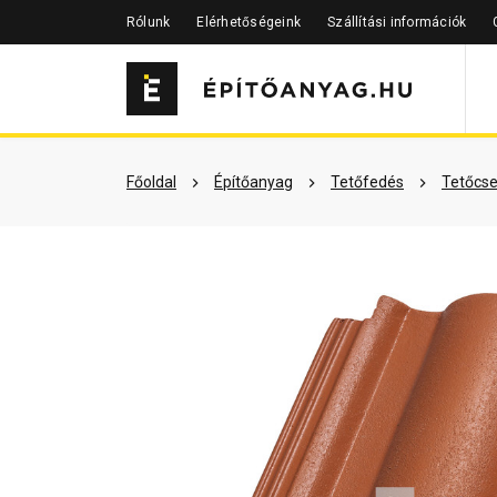
Rólunk
Elérhetőségeink
Szállítási információk
Szükséged lehet rá
Részletes 
Főoldal
Építőanyag
Tetőfedés
Tetőcse