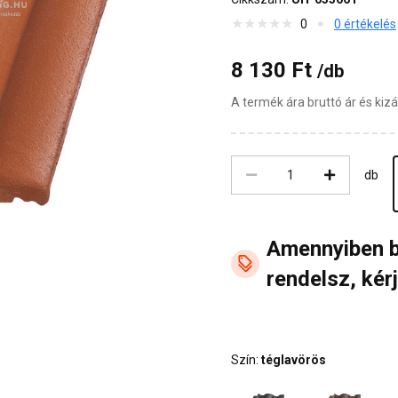
0
0 értékelés
8 130 Ft
/db
A termék ára bruttó ár és ki
db
Amennyiben 
rendelsz, kérj
Szín:
téglavörös