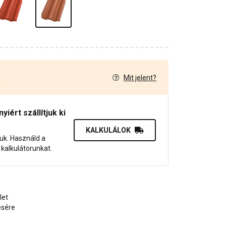
Mit jelent?
4
iért szállítjuk ki
KALKULÁLOK
juk. Használd a
dő kalkulátorunkat.
let
ésére