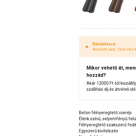
Rendelésre
Átvehető akár: 2026-08-2
Mikor vehető át, menny
hozzád?
Akár 12000 Ft-tól kiszállít
szállítási díj és átvételi i
Beton félnyeregtető cserép
Élénk színű, selyemfényű felü
Félnyeregtető szakszerű fed
Egyszerű kivitelezés