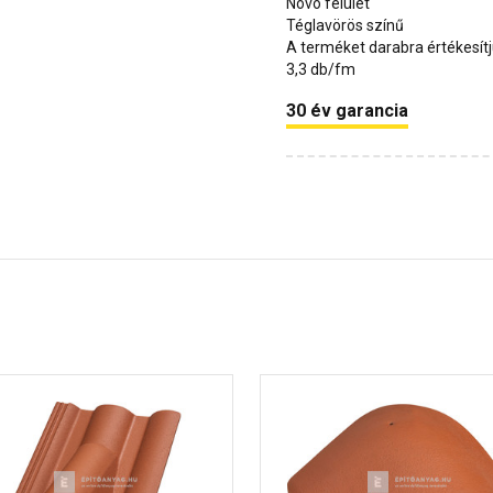
Novo felület
Téglavörös színű
A terméket darabra értékesít
3,3 db/fm
30 év garancia