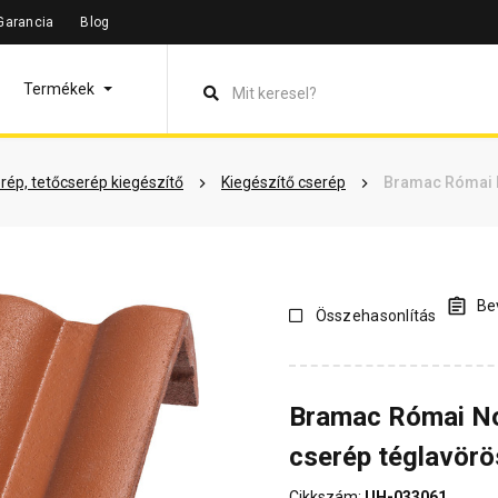
Garancia
Blog
leírás
Termékinformáció
Dokumentumok
Vásárlói véle
Termékek
rép, tetőcserép kiegészítő
Kiegészítő cserép
Bramac Római N
Bev
Összehasonlítás
Bramac Római No
cserép téglavörö
Cikkszám:
UH-033061