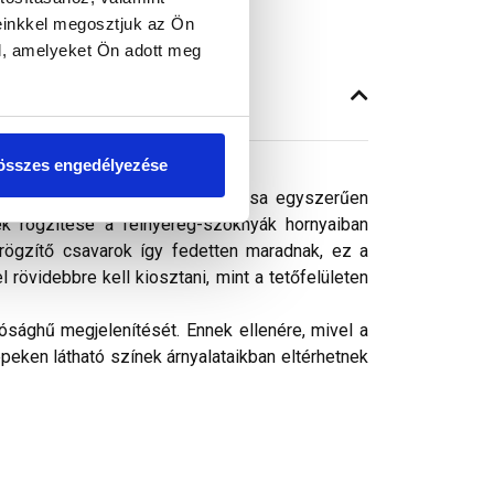
einkkel megosztjuk az Ön
l, amelyeket Ön adott meg
összes engedélyezése
kel a félnyereg-gerinc kialakítása egyszerűen
k rögzítése a félnyereg-szoknyák hornyaiban
 rögzítő csavarok így fedetten maradnak, ez a
rövidebbre kell kiosztani, mint a tetőfelületen
ósághű megjelenítését. Ennek ellenére, mivel a
peken látható színek árnyalataikban eltérhetnek