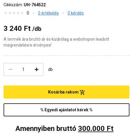
Cikkszám:
UH-764522
0
0 értékelés
0 kérdés
3 240 Ft
/db
A termék ára bruttó ár és kizárólag a webshopon leadott
megrendelésre érvényes!
db
Kosárba rakom
% Egyedi ajánlatot kérek %
Amennyiben bruttó
300.000 Ft