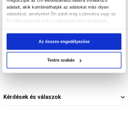
megosztjuk az Ön weboldalhasználatra vonatkozó
Termékinformáció
adatait, akik kombinálhatják az adatokat más olyan
adatokkal, amelyeket Ön adott meg számukra vagy az
Ön által használt más szolgáltatásokból gyűjtöttek.
Dokumentumok
(1)
Az összes engedélyezése
Testre szabás
Vásárlói vélemények
Kérdések és válaszok