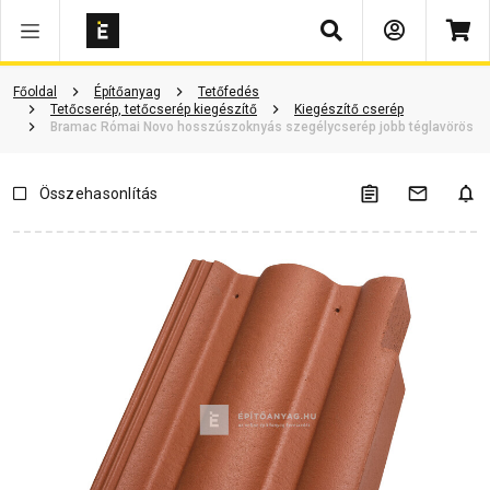
Keresés
ió
Dokumentumok
Vásárlói vélemények
Kérdések és válaszok
Főoldal
Építőanyag
Tetőfedés
Tetőcserép, tetőcserép kiegészítő
Kiegészítő cserép
Bramac Római Novo hosszúszoknyás szegélycserép jobb téglavörös
Összehasonlítás