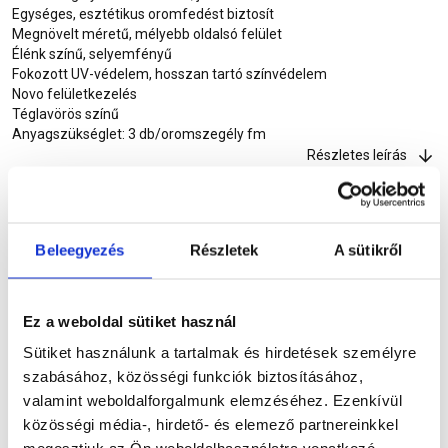
Egységes, esztétikus oromfedést biztosít
Megnövelt méretű, mélyebb oldalsó felület
Élénk színű, selyemfényű
Fokozott UV-védelem, hosszan tartó színvédelem
Novo felületkezelés
Téglavörös színű
Anyagszükséglet: 3 db/oromszegély fm
Részletes leírás
Szükséged lehet rá
Beleegyezés
Részletek
A sütikről
Ez a weboldal sütiket használ
Részletes leírás
Sütiket használunk a tartalmak és hirdetések személyre
szabásához, közösségi funkciók biztosításához,
valamint weboldalforgalmunk elemzéséhez. Ezenkívül
közösségi média-, hirdető- és elemező partnereinkkel