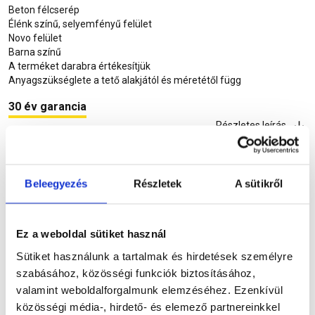
Beton félcserép
Élénk színű, selyemfényű felület
Novo felület
Barna színű
A terméket darabra értékesítjük
Anyagszükséglete a tető alakjától és méretétől függ
30 év garancia
Részletes leírás
Beleegyezés
Részletek
A sütikről
Szükséged lehet rá
Ez a weboldal sütiket használ
Sütiket használunk a tartalmak és hirdetések személyre
Részletes leírás
szabásához, közösségi funkciók biztosításához,
valamint weboldalforgalmunk elemzéséhez. Ezenkívül
közösségi média-, hirdető- és elemező partnereinkkel