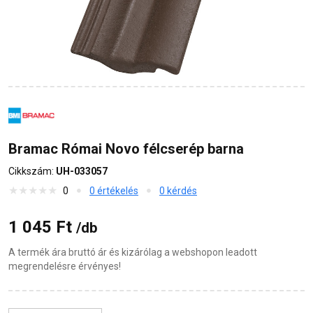
Bramac Római Novo félcserép barna
Cikkszám:
UH-033057
0
0 értékelés
0 kérdés
1 045 Ft
/db
A termék ára bruttó ár és kizárólag a webshopon leadott
megrendelésre érvényes!