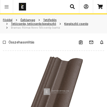
Keresés
ió
Dokumentumok
Vásárlói vélemények
Kérdések és válaszok
Főoldal
Építőanyag
Tetőfedés
Tetőcserép, tetőcserép kiegészítő
Kiegészítő cserép
Bramac Római Novo félcserép barna
Összehasonlítás