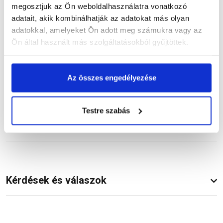
megosztjuk az Ön weboldalhasználatra vonatkozó
Termékinformáció
adatait, akik kombinálhatják az adatokat más olyan
adatokkal, amelyeket Ön adott meg számukra vagy az
Ön által használt más szolgáltatásokból gyűjtöttek.
Dokumentumok
(1)
Az összes engedélyezése
Testre szabás
Vásárlói vélemények
Kérdések és válaszok