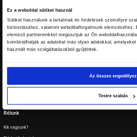
Ez a weboldal sütiket használ
Szállítási információk
Sütiket használunk a tartalmak és hirdetések személyre sz
GYIK
biztosításához, valamint weboldalforgalmunk elemzéséhez. E
Vásárlás menete
elemező partnereinkkel megosztjuk az Ön weboldalhasználat
kombinálhatják az adatokat más olyan adatokkal, amelyeket
Garancia
használt más szolgáltatásokból gyűjtöttek.
Átvételi pont
Az összes engedélyez
Átvételi pont
2132 Göd, Ady Endre út 121.
Hétfő - Péntek
07:15 - 16:15
Szombat
07:15 - 11:45
Testre szabás
Rólunk
Kik vagyunk?