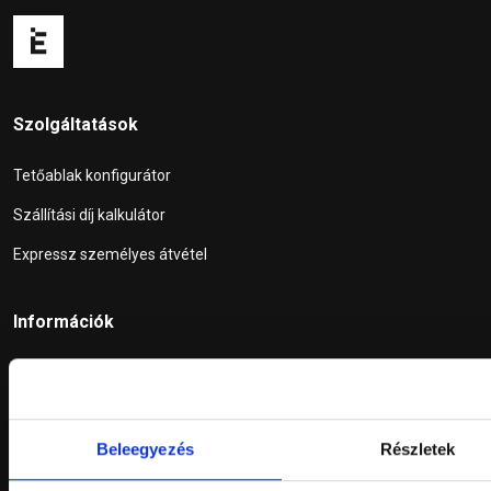
Szolgáltatások
Tetőablak konfigurátor
Szállítási díj kalkulátor
Expressz személyes átvétel
Információk
ÁSZF
Adatkezelési tájékoztató
Beleegyezés
Részletek
Elállási nyilatkozat
Fizetési módok