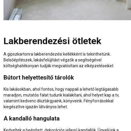
Lakberendezési ötletek
A gipszkartonra lakberendezési kellékként is tekinthetünk.
Belsőépítészek, lakásfelújítást végzők a segítségével
költséghatékonyan tudják megvalósítani az elképzeléseiket
Bútort helyettesítő tárolók
Kis lakásokban, ahol fontos, hogy nappali a lehető legtágasabb
maradjon, mutatós falat tudunk kialakítani, ahol helyet kap a tv,
valamint kedvenc dísztárgyaink, könyveink. Fényforrásokkal
kiegészítve igazán látványos lehet.
A kandalló hangulata
Kedveltek a beépített, dekorációs jellegű kandallók. Ügyeljünk a