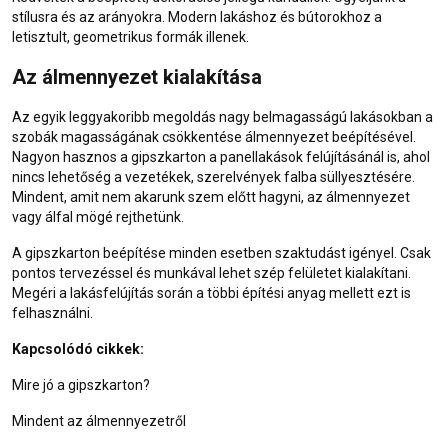
stílusra és az arányokra. Modern lakáshoz és bútorokhoz a
letisztult, geometrikus formák illenek.
Az álmennyezet kialakítása
Az egyik leggyakoribb megoldás nagy belmagasságú lakásokban a
szobák magasságának csökkentése álmennyezet beépítésével.
Nagyon hasznos a gipszkarton a panellakások felújításánál is, ahol
nincs lehetőség a vezetékek, szerelvények falba süllyesztésére.
Mindent, amit nem akarunk szem előtt hagyni, az álmennyezet
vagy álfal mögé rejthetünk.
A gipszkarton beépítése minden esetben szaktudást igényel. Csak
pontos tervezéssel és munkával lehet szép felületet kialakítani.
Megéri a lakásfelújítás során a többi építési anyag mellett ezt is
felhasználni.
Kapcsolódó cikkek:
Mire jó a gipszkarton?
Mindent az álmennyezetről