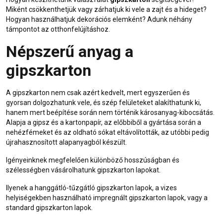
Miként csökkenthetjük vagy zárhatjuk ki vele a zajt és a hideget?
Hogyan használhatjuk dekorációs elemként? Adunk néhány
támpontot az
otthonfelújítás
hoz.
Népszerű anyag a
gipszkarton
A
gipszkarton
nem csak azért kedvelt, mert egyszerűen és
gyorsan dolgozhatunk vele, és szép felületeket alakíthatunk ki,
hanem mert beépítése során nem történik károsanyag-kibocsátás.
Alapja a gipsz és a kartonpapír, az előbbiből a gyártása során a
nehézfémeket és az oldható sókat eltávolították, az utóbbi pedig
újrahasznosított alapanyagból készült.
Igényeinknek megfelelően különböző hosszúságban és
szélességben vásárolhatunk gipszkarton lapokat.
Ilyenek a hanggátló-tűzgátló
gipszkarton
lapok, a vizes
helyiségekben használható
impregnált gipszkarton lapok
, vagy a
standard gipszkarton
lapok.