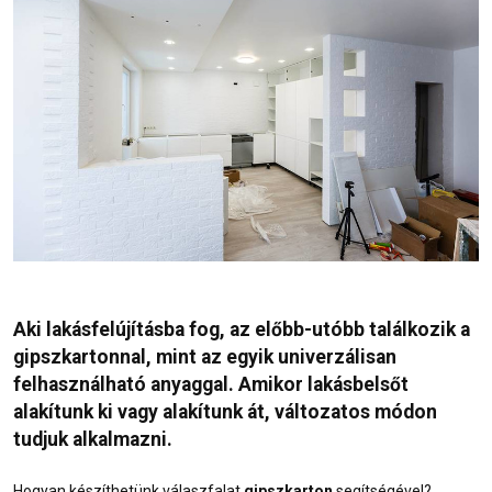
Aki lakásfelújításba fog, az előbb-utóbb találkozik a
gipszkartonnal, mint az egyik univerzálisan
felhasználható anyaggal. Amikor lakásbelsőt
alakítunk ki vagy alakítunk át, változatos módon
tudjuk alkalmazni.
Hogyan készíthetünk válaszfalat
gipszkarton
segítségével?