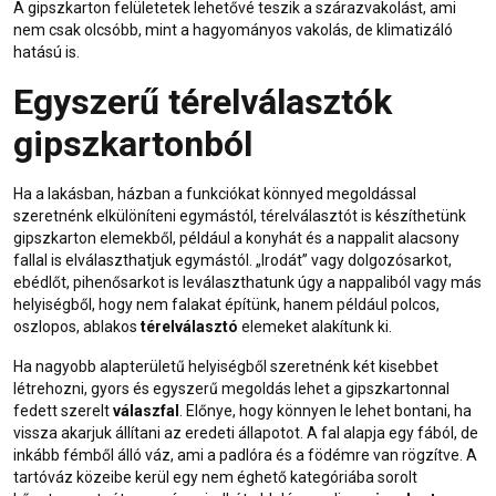
A gipszkarton felületetek lehetővé teszik a szárazvakolást, ami
nem csak olcsóbb, mint a hagyományos vakolás, de klimatizáló
hatású is.
Egyszerű térelválasztók
gipszkartonból
Ha a lakásban, házban a funkciókat könnyed megoldással
szeretnénk elkülöníteni egymástól, térelválasztót is készíthetünk
gipszkarton elemekből, például a konyhát és a nappalit alacsony
fallal is elválaszthatjuk egymástól. „Irodát” vagy dolgozósarkot,
ebédlőt, pihenősarkot is leválaszthatunk úgy a nappaliból vagy más
helyiségből, hogy nem falakat építünk, hanem például polcos,
oszlopos, ablakos
térelválasztó
elemeket alakítunk ki.
Ha nagyobb alapterületű helyiségből szeretnénk két kisebbet
létrehozni, gyors és egyszerű megoldás lehet a gipszkartonnal
fedett szerelt
válaszfal
. Előnye, hogy könnyen le lehet bontani, ha
vissza akarjuk állítani az eredeti állapotot. A fal alapja egy fából, de
inkább fémből álló váz, ami a padlóra és a födémre van rögzítve. A
tartóváz közeibe kerül egy nem éghető kategóriába sorolt