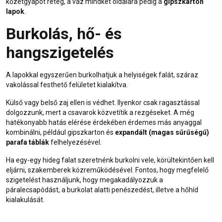
kőzetgyapot réteg
, a váz mindkét oldalára pedig a
gipszkarton
lapok
.
Burkolás, hő- és
hangszigetelés
A lapokkal egyszerűen burkolhatjuk a helyiségek falát, száraz
vakolással festhető felületet kialakítva.
Külső vagy belső zaj ellen is védhet. Ilyenkor csak ragasztással
dolgozzunk, mert a csavarok közvetítik a rezgéseket. A még
hatékonyabb hatás elérése érdekében érdemes más anyaggal
kombinálni, például gipszkarton és
expandált (magas sűrűségű)
parafa táblák
felhelyezésével.
Ha egy-egy hideg falat szeretnénk burkolni vele, körültekintően kell
eljárni, szakemberek közreműködésével. Fontos, hogy megfelelő
szigetelést használjunk, hogy megakadályozzuk a
páralecsapódást, a burkolat alatti penészedést, illetve a hőhíd
kialakulását.