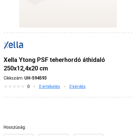
Xella Ytong PSF teherhordó áthidaló
250x12,4x20 cm
Cikkszám:
UH-594593
0
0 értékelés
0 kérdés
Hosszúság: