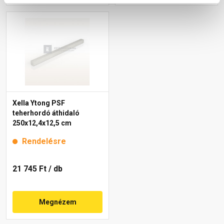
Xella Ytong PSF
teherhordó áthidaló
250x12,4x12,5 cm
Rendelésre
21 745 Ft
/ db
Megnézem