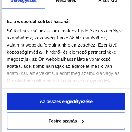
Beleegyezés
Részletek
A sütikről
Ez a weboldal sütiket használ
Sütiket használunk a tartalmak és hirdetések személyre
szabásához, közösségi funkciók biztosításához,
valamint weboldalforgalmunk elemzéséhez. Ezenkívül
közösségi média-, hirdető- és elemező partnereinkkel
megosztjuk az Ön weboldalhasználatra vonatkozó
adatait, akik kombinálhatják az adatokat más olyan
Xella Ytong PSF
Xella Ytong PSF
teherhordó áthidaló
teherhordó áthidaló
adatokkal, amelyeket Ön adott meg számukra vagy az
300x12,4x15 cm
250x12,4x15 cm
Ön által használt más szolgáltatásokból gyűjtöttek.
Raktáron
Raktáron
Az összes engedélyezése
31 230 Ft
/ db
26 025 Ft
/ db
Testre szabás
Megnézem
Megnézem