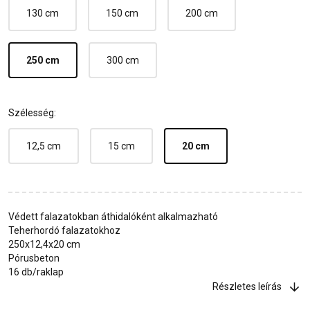
130 cm
150 cm
200 cm
250 cm
300 cm
Szélesség:
12,5 cm
15 cm
20 cm
Védett falazatokban áthidalóként alkalmazható
Teherhordó falazatokhoz
250x12,4x20 cm
Pórusbeton
16 db/raklap
Részletes leírás