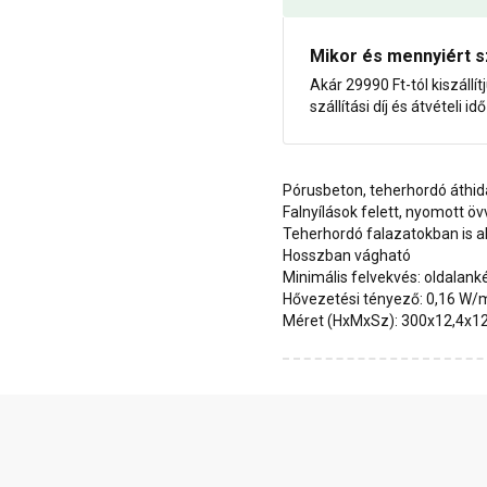
Mikor és mennyiért s
Akár 29990 Ft-tól kiszállít
szállítási díj és átvételi i
Pórusbeton, teherhordó áthid
Falnyílások felett, nyomott öv
Teherhordó falazatokban is 
Hosszban vágható
Minimális felvekvés: oldalank
Hővezetési tényező: 0,16 W/
Méret (HxMxSz): 300x12,4x1