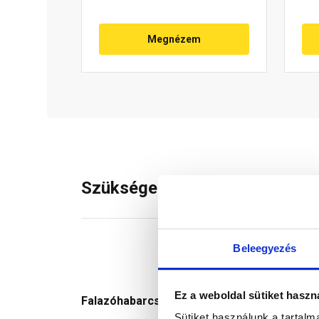
Megnézem
Szükséged lehet rá
Beleegyezés
Ez a weboldal sütiket haszn
Falazóhabarcs
Sütiket használunk a tartal