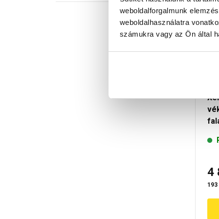
weboldalforgalmunk elemzésé
weboldalhasználatra vonatko
számukra vagy az Ön által ha
Xel
vé
fa
4
193 