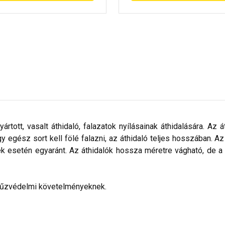
yártott, vasalt áthidaló, falazatok nyílásainak áthidalására. Az 
gy egész sort kell fölé falazni, az áthidaló teljes hosszában. 
k esetén egyaránt. Az áthidalók hossza méretre vágható, de 
 tűzvédelmi követelményeknek.