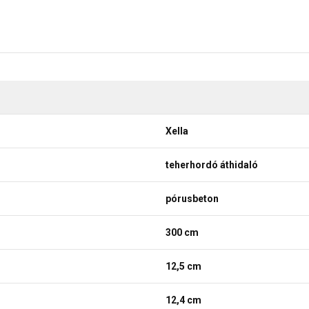
Xella
teherhordó áthidaló
pórusbeton
300 cm
12,5 cm
12,4 cm