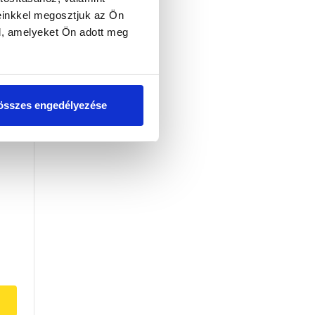
tő
einkkel megosztjuk az Ön
l, amelyeket Ön adott meg
összes engedélyezése