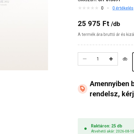
0
0 értékelés
25 975 Ft
/db
A termék ára bruttó ár és ki
db
Amennyiben 
rendelsz, kérj
Raktáron: 25 db
Átvehető akár: 2026-08-1