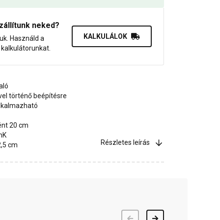
zállítunk neked?
KALKULÁLOK
juk. Használd a
dő kalkulátorunkat.
aló
vel történő beépítésre
alkalmazható
ént 20 cm
mK
Részletes leírás
2,5 cm
Előző
Következő