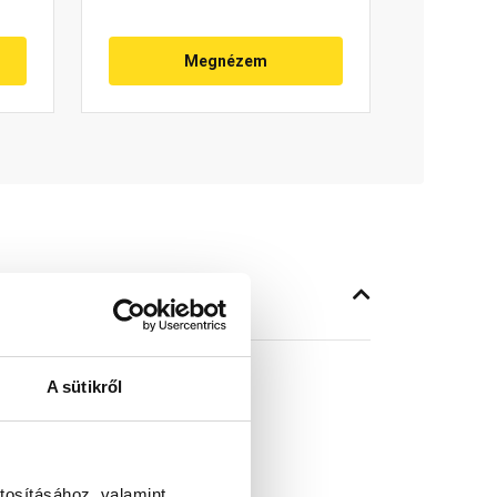
Megnézem
A sütikről
tosításához, valamint