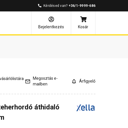
Kérdésed van?
+36/1-9999-686
és válaszok
Kapcsolódó cikkek
Bejelentkezés
Kosár
Megosztás e-
ásárlólistára
Árfigyelő
mailben
teherhordó áthidaló
cm