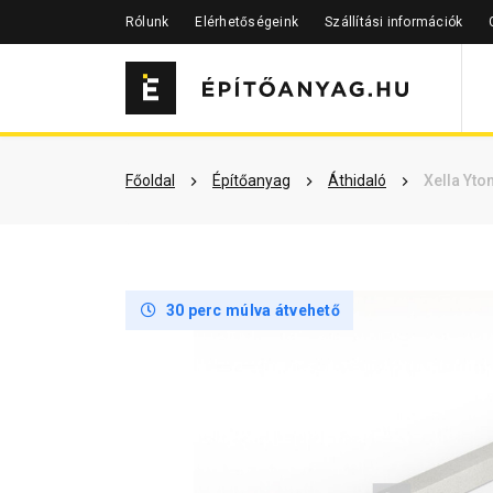
Rólunk
Elérhetőségeink
Szállítási információk
Szükséged lehet rá
Részletes 
Főoldal
Építőanyag
Áthidaló
Xella Yto
30 perc múlva átvehető