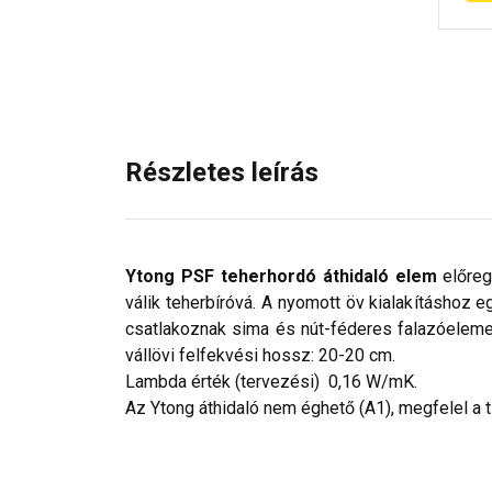
Részletes leírás
Ytong PSF teherhordó áthidaló elem
előreg
válik teherbíróvá. A nyomott öv kialakításhoz e
csatlakoznak sima és nút-féderes falazóeleme
vállövi felfekvési hossz: 20-20 cm.
Lambda érték (tervezési) 0,16 W/mK.
Az Ytong áthidaló nem éghető (A1), megfelel a