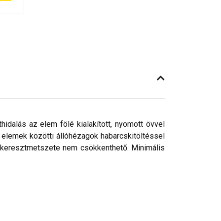
áthidalás az elem fölé kialakított, nyomott övvel
Az elemek közötti állóhézagok habarcskitöltéssel
a keresztmetszete nem csökkenthető. Minimális