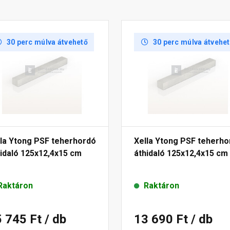
30 perc múlva átvehető
30 perc múlva átvehe
lla Ytong PSF teherhordó
Xella Ytong PSF teherho
idaló 125x12,4x15 cm
áthidaló 125x12,4x15 cm
Raktáron
Raktáron
5 745 Ft
/ db
13 690 Ft
/ db