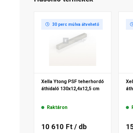
30 perc múlva átvehető
Xella Ytong PSF teherhordó
Xe
áthidaló 130x12,4x12,5 cm
áth
Raktáron
10 610 Ft
/ db
1