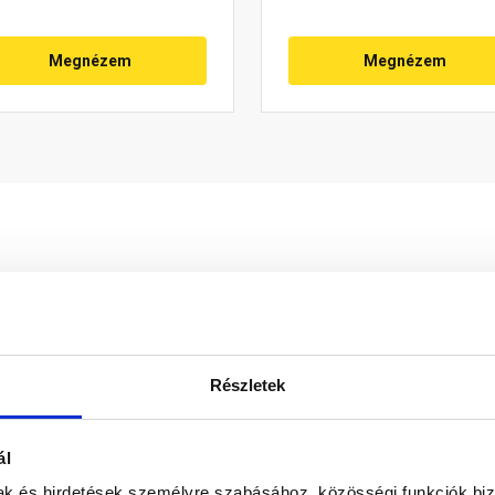
Megnézem
Megnézem
Részletek
ál
mak és hirdetések személyre szabásához, közösségi funkciók biz