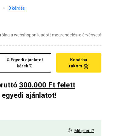
0 kérdés
zárólag a webshopon leadott megrendelésre érvényes!
% Egyedi ajánlatot
Kosárba
kérek %
rakom
bruttó
300.000 Ft felett
 egyedi ajánlatot!
Mit jelent?
0