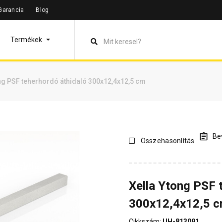
Garancia
Blog
leírás
Termékinformáció
Vásárlói vélemények
Kérdések 
Termékek
ng PSF teherhordó áthidaló 300x12,4x12,5 cm
Bev
Összehasonlítás
Xella Ytong PSF 
300x12,4x12,5 
Cikkszám:
UH-813091