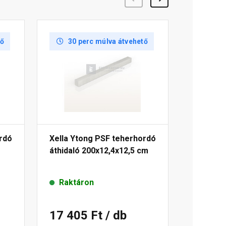
tő
30 perc múlva átvehető
rdó
Xella Ytong PSF teherhordó
áthidaló 200x12,4x12,5 cm
Raktáron
17 405 Ft
/ db