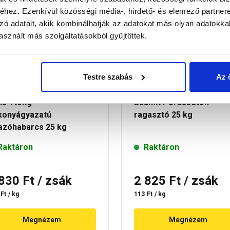
30 perc múlva átvehető
30 perc múlva átvehe
hez. Ezenkívül közösségi média-, hirdető- és elemező partner
zó adatait, akik kombinálhatják az adatokat más olyan adatokka
sznált más szolgáltatásokból gyűjtöttek.
Testre szabás
Az 
la Ytong
Baumit Pórusbeton
konyágyazatú
ragasztó 25 kg
lazóhabarcs 25 kg
Raktáron
Raktáron
 830 Ft
/ zsák
2 825 Ft
/ zsák
Ft / kg
113 Ft / kg
Megnézem
Megnézem