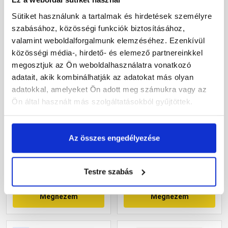
Sütiket használunk a tartalmak és hirdetések személyre
szabásához, közösségi funkciók biztosításához,
valamint weboldalforgalmunk elemzéséhez. Ezenkívül
közösségi média-, hirdető- és elemező partnereinkkel
megosztjuk az Ön weboldalhasználatra vonatkozó
adatait, akik kombinálhatják az adatokat más olyan
adatokkal, amelyeket Ön adott meg számukra vagy az
Xella Ytong PSF
Xella Ytong PSF
Ön által használt más szolgáltatásokból gyűjtöttek.
teherhordó áthidaló
teherhordó áthidaló
125x12,4x15 cm
200x12,4x12,5 cm
Raktáron
Raktáron
Az összes engedélyezése
13 690 Ft
/ db
17 405 Ft
/ db
Testre szabás
Megnézem
Megnézem