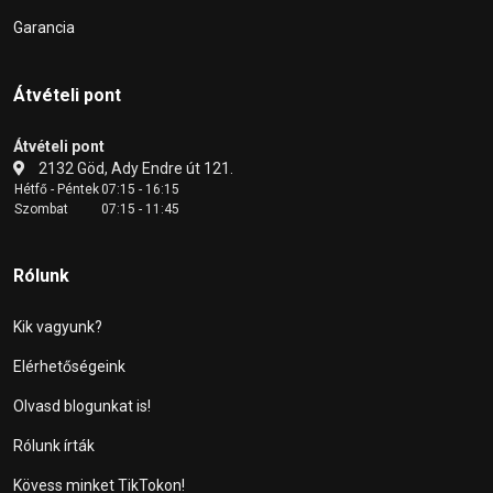
Garancia
Átvételi pont
Átvételi pont
2132 Göd, Ady Endre út 121.
Hétfő - Péntek
07:15 - 16:15
Szombat
07:15 - 11:45
Rólunk
Kik vagyunk?
Elérhetőségeink
Olvasd blogunkat is!
Rólunk írták
Kövess minket TikTokon!