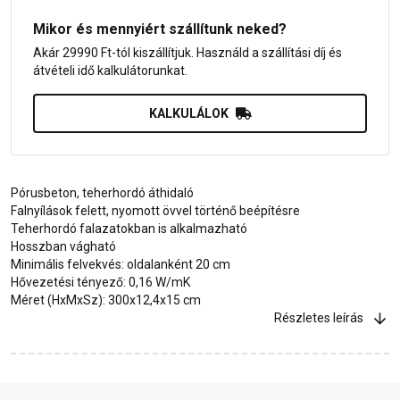
Mikor és mennyiért szállítunk neked?
Akár 29990 Ft-tól kiszállítjuk. Használd a szállítási díj és
átvételi idő kalkulátorunkat.
KALKULÁLOK
Pórusbeton, teherhordó áthidaló
Falnyílások felett, nyomott övvel történő beépítésre
Teherhordó falazatokban is alkalmazható
Hosszban vágható
Minimális felvekvés: oldalanként 20 cm
Hővezetési tényező: 0,16 W/mK
Méret (HxMxSz): 300x12,4x15 cm
Részletes leírás