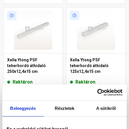
Xella Ytong PSF
Xella Ytong PSF
teherhordó áthidaló
teherhordó áthidaló
250x12,4x15 cm
125x12,4x15 cm
Raktáron
Raktáron
26 025 Ft
/ db
15 745 Ft
/ db
Beleegyezés
Részletek
A sütikről
Megnézem
Megnézem
Ez a weboldal sütiket használ