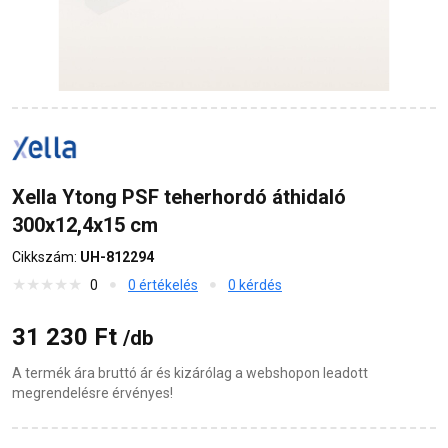
Xella Ytong PSF teherhordó áthidaló
300x12,4x15 cm
Cikkszám:
UH-812294
0
0 értékelés
0 kérdés
31 230 Ft
/db
A termék ára bruttó ár és kizárólag a webshopon leadott
megrendelésre érvényes!