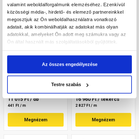
valamint weboldalforgalmunk elemzéséhez. Ezenkívül
közösségi média-, hirdető- és elemező partnereinkkel
megosztjuk az Ön weboldalhasználatra vonatkozó
adatait, akik kombinálhatják az adatokat más olyan
adatokkal, amelyeket Ön adott meg számukra vagy az
Ön által használt más szolgáltatásokból gyűjtöttek.
Klöber Permo Flecto
Dörken Delta-Flexx-Band
Az összes engedélyezése
ragasztószalag 60 mm x
FG80 ragasztószalag 80
25 m
mm x 6 m
Rendelésre
Rendelésre
Testre szabás
11 015 Ft
/ db
16 960 Ft
/ tekercs
441 Ft / m
2 827 Ft / m
Megnézem
Megnézem