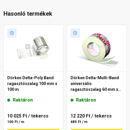
Hasonló termékek
Dörken Delta-Poly Band
Dörken Delta-Multi-Band
ragasztószalag 100 mm x
univerzális
100 m
ragasztószalag 60 mm x
25 m
Raktáron
Raktáron
10 025 Ft
/ tekercs
12 220 Ft
/ tekercs
100 Ft / m
489 Ft / m