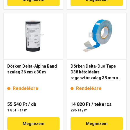
Dörken Delta-Alpina Band
Dörken Delta-Duo Tape
szalag 36 cm x 30 m
D38 kétoldalas
ragasztószalag 38 mm x
50 m
Rendelésre
Rendelésre
55 540 Ft
/ db
14 820 Ft
/ tekercs
1 851 Ft / m
296 Ft / m
Megnézem
Megnézem