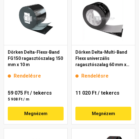
Dörken Delta-Flexx-Band
Dörken Delta-Multi-Band
FG150 ragasztószalag 150
Flexx univerzális
mm x 10 m
ragasztószalag 60 mm x
25 m
Rendelésre
Rendelésre
59 075 Ft
/ tekercs
11 020 Ft
/ tekercs
5 908 Ft / m
Megnézem
Megnézem