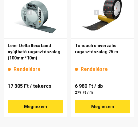
Leier Delta flexx band
Tondach univerzális
nyújtható ragasztószalag
ragasztószalag 25 m
(100mm*10m)
Rendelésre
Rendelésre
17 305 Ft
/ tekercs
6 980 Ft
/ db
279 Ft / m
Megnézem
Megnézem