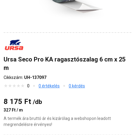
Ursa Seco Pro KA ragasztószalag 6 cm x 25
m
Cikkszám:
UH-137097
0
0 értékelés
0 kérdés
8 175 Ft
/db
327 Ft / m
A termék ára bruttó ár és kizárólag a webshopon leadott
megrendelésre érvényes!