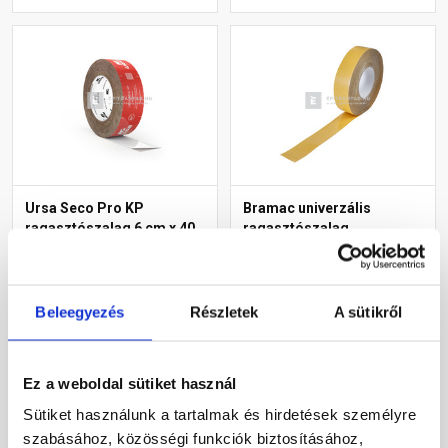
Ursa Seco Pro KP
Bramac univerzális
ragasztószalag 6 cm x 40
ragasztószalag
m
tetőfóliához 50 m
Rendelésre
Rendelésre
Beleegyezés
Részletek
A sütikről
11 145 Ft
/ db
14 465 Ft
/ tekercs
279 Ft / m
289 Ft / m
Ez a weboldal sütiket használ
Megnézem
Megnézem
Sütiket használunk a tartalmak és hirdetések személyre
szabásához, közösségi funkciók biztosításához,