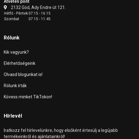
Átvételi pont
2132 Göd, Ady Endre út 121.
Hétfő - Péntek
07:15 - 16:15
Szombat
07:15 - 11:45
Rólunk
Kik vagyunk?
Elérhetőségeink
Olvasd blogunkat is!
Rólunk írták
Kövess minket TikTokon!
Hírlevél
Iratkozz fel hírlevelünkre, hogy elsőként értesülj a legújabb
termékeinkről és ajánlatainkról!