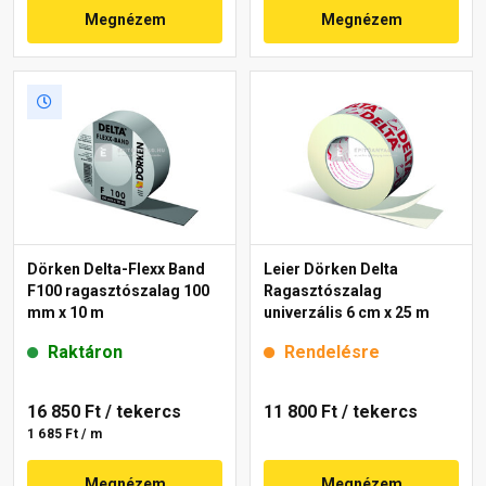
Megnézem
Megnézem
Dörken Delta-Flexx Band
Leier Dörken Delta
F100 ragasztószalag 100
Ragasztószalag
mm x 10 m
univerzális 6 cm x 25 m
Raktáron
Rendelésre
16 850 Ft
/ tekercs
11 800 Ft
/ tekercs
1 685 Ft / m
Megnézem
Megnézem