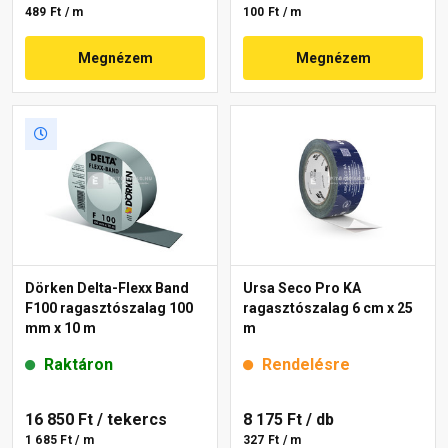
489 Ft / m
100 Ft / m
Megnézem
Megnézem
Dörken Delta-Flexx Band
Ursa Seco Pro KA
F100 ragasztószalag 100
ragasztószalag 6 cm x 25
mm x 10 m
m
Raktáron
Rendelésre
16 850 Ft
/ tekercs
8 175 Ft
/ db
1 685 Ft / m
327 Ft / m