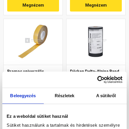
Megnézem
Megnézem
Bramac univerzális
Dörken Delta-Alpina Band
ragasztószalag
szalag 36 cm x 30 m
tetőfóliához 50 m
Rendelésre
Rendelésre
Beleegyezés
Részletek
A sütikről
14 465 Ft
/ tekercs
55 540 Ft
/ db
289 Ft / m
1 851 Ft / m
Ez a weboldal sütiket használ
Sütiket használunk a tartalmak és hirdetések személyre
Megnézem
Megnézem