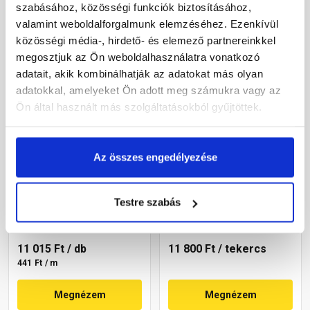
szabásához, közösségi funkciók biztosításához,
valamint weboldalforgalmunk elemzéséhez. Ezenkívül
közösségi média-, hirdető- és elemező partnereinkkel
megosztjuk az Ön weboldalhasználatra vonatkozó
adatait, akik kombinálhatják az adatokat más olyan
adatokkal, amelyeket Ön adott meg számukra vagy az
Ön által használt más szolgáltatásokból gyűjtöttek.
Az összes engedélyezése
Klöber Permo Flecto
Leier Dörken Delta
ragasztószalag 60 mm x
Ragasztószalag
25 m
univerzális 6 cm x 25 m
Testre szabás
Rendelésre
Rendelésre
11 015 Ft
/ db
11 800 Ft
/ tekercs
441 Ft / m
Megnézem
Megnézem