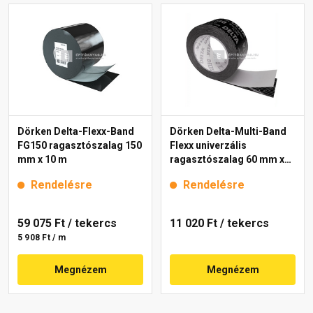
Dörken Delta-Flexx-Band
Dörken Delta-Multi-Band
FG150 ragasztószalag 150
Flexx univerzális
mm x 10 m
ragasztószalag 60 mm x
25 m
Rendelésre
Rendelésre
59 075 Ft
/ tekercs
11 020 Ft
/ tekercs
5 908 Ft / m
Megnézem
Megnézem