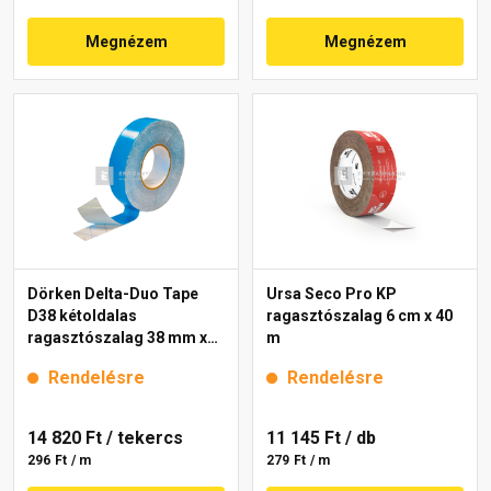
Megnézem
Megnézem
Dörken Delta-Duo Tape
Ursa Seco Pro KP
D38 kétoldalas
ragasztószalag 6 cm x 40
ragasztószalag 38 mm x
m
50 m
Rendelésre
Rendelésre
14 820 Ft
/ tekercs
11 145 Ft
/ db
296 Ft / m
279 Ft / m