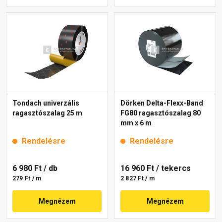
Tondach univerzális
Dörken Delta-Flexx-Band
ragasztószalag 25 m
FG80 ragasztószalag 80
mm x 6 m
Rendelésre
Rendelésre
6 980 Ft
/ db
16 960 Ft
/ tekercs
279 Ft / m
2 827 Ft / m
Megnézem
Megnézem