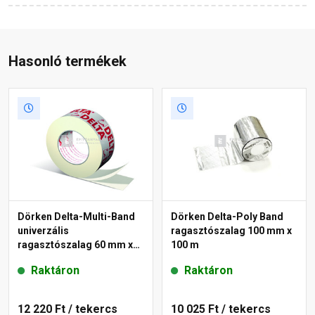
Hasonló termékek
Dörken Delta-Multi-Band
Dörken Delta-Poly Band
univerzális
ragasztószalag 100 mm x
ragasztószalag 60 mm x
100 m
25 m
Raktáron
Raktáron
12 220 Ft
/ tekercs
10 025 Ft
/ tekercs