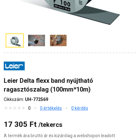
Leier Delta flexx band nyújtható
ragasztószalag (100mm*10m)
Cikkszám:
UH-772569
0
0 értékelés
0 kérdés
17 305 Ft
/tekercs
A termék ára bruttó ár és kizárólag a webshopon leadott