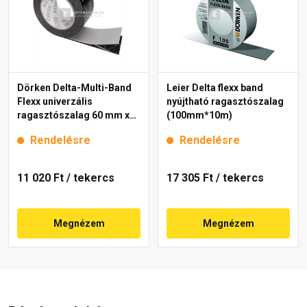
Dörken Delta-Multi-Band
Leier Delta flexx band
Flexx univerzális
nyújtható ragasztószalag
ragasztószalag 60 mm x
(100mm*10m)
25 m
Rendelésre
Rendelésre
11 020 Ft
/ tekercs
17 305 Ft
/ tekercs
Megnézem
Megnézem