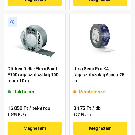
Dörken Delta-Flexx Band
Ursa Seco Pro KA
F100 ragasztószalag 100
ragasztószalag 6 cm x 25
mm x 10 m
m
Raktáron
Rendelésre
16 850 Ft
/ tekercs
8 175 Ft
/ db
1 685 Ft / m
327 Ft / m
Megnézem
Megnézem