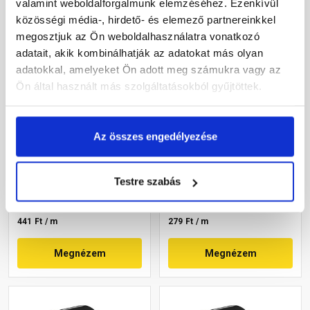
valamint weboldalforgalmunk elemzéséhez. Ezenkívül
közösségi média-, hirdető- és elemező partnereinkkel
megosztjuk az Ön weboldalhasználatra vonatkozó
adatait, akik kombinálhatják az adatokat más olyan
adatokkal, amelyeket Ön adott meg számukra vagy az
Ön által használt más szolgáltatásokból gyűjtöttek.
Klöber Permo Flecto
Tondach univerzális
ragasztószalag 60 mm x
ragasztószalag 25 m
Az összes engedélyezése
25 m
Rendelésre
Rendelésre
Testre szabás
11 015 Ft
/ db
6 980 Ft
/ db
441 Ft / m
279 Ft / m
Megnézem
Megnézem