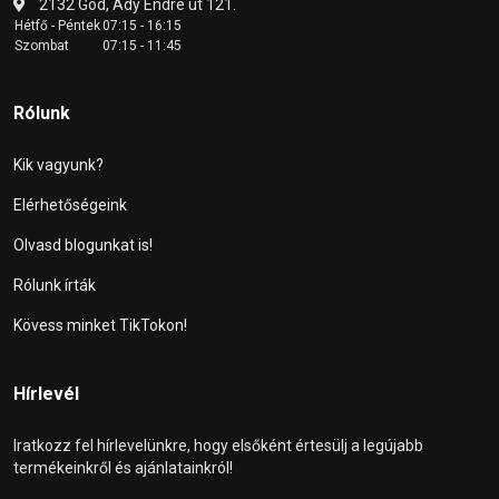
2132 Göd, Ady Endre út 121.
Hétfő - Péntek
07:15 - 16:15
Szombat
07:15 - 11:45
Rólunk
Kik vagyunk?
Elérhetőségeink
Olvasd blogunkat is!
Rólunk írták
Kövess minket TikTokon!
Hírlevél
Iratkozz fel hírlevelünkre, hogy elsőként értesülj a legújabb
termékeinkről és ajánlatainkról!