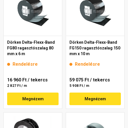
Dörken Delta-Flexx-Band
Dörken Delta-Flexx-Band
FG80 ragasztószalag 80
FG150 ragasztószalag 150
mm x 6 m
mm x 10 m
Rendelésre
Rendelésre
16 960 Ft
/ tekercs
59 075 Ft
/ tekercs
2 827 Ft / m
5 908 Ft / m
Megnézem
Megnézem