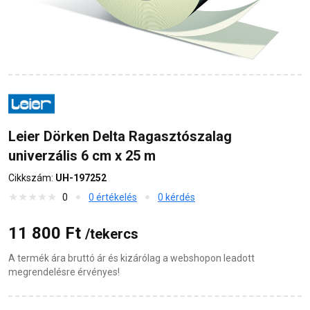
Leier Dörken Delta Ragasztószalag
univerzális 6 cm x 25 m
Cikkszám:
UH-197252
0
0 értékelés
0 kérdés
11 800 Ft
/tekercs
A termék ára bruttó ár és kizárólag a webshopon leadott
megrendelésre érvényes!