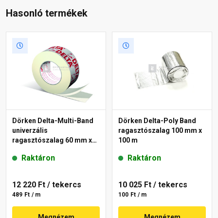
Hasonló termékek
Dörken Delta-Multi-Band
Dörken Delta-Poly Band
univerzális
ragasztószalag 100 mm x
ragasztószalag 60 mm x
100 m
25 m
Raktáron
Raktáron
12 220 Ft
/ tekercs
10 025 Ft
/ tekercs
489 Ft / m
100 Ft / m
Megnézem
Megnézem