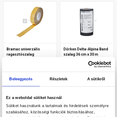
Bramac univerzális
Dörken Delta-Alpina Band
ragasztószalag
szalag 36 cm x 30 m
tetőfóliához 50 m
Rendelésre
Rendelésre
Beleegyezés
Részletek
A sütikről
14 465 Ft
/ tekercs
55 540 Ft
/ db
289 Ft / m
1 851 Ft / m
Ez a weboldal sütiket használ
Megnézem
Megnézem
Sütiket használunk a tartalmak és hirdetések személyre
szabásához, közösségi funkciók biztosításához,