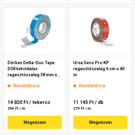
Dörken Delta-Duo Tape
Ursa Seco Pro KP
D38 kétoldalas
ragasztószalag 6 cm x 40
ragasztószalag 38 mm x
m
50 m
Rendelésre
Rendelésre
14 820 Ft
/ tekercs
11 145 Ft
/ db
296 Ft / m
279 Ft / m
Megnézem
Megnézem